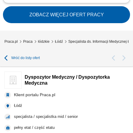
Do zadań na ww. stanowisku należeć będzie między innymi:
Organizowanie i koordynowanie bieżących działań Centralnego Ośrodka
Koordynującego Programy Profilaktyczne, współpraca ze
ZOBACZ WIĘCEJ OFERT PRACY
świadczeniodawcami realizującymi programy profilaktyczne oraz bieżący
kontakt telefoniczny i mailowy,...
Praca.pl
Praca
łódzkie
Łódź
Specjalista ds. Informacji Medycznej Łó
Wróć do listy ofert
Dyspozytor Medyczny / Dyspozytorka
Medyczna
Klient portalu Praca.pl
Łódź
specjalista / specjalistka mid / senior
pełny etat / część etatu