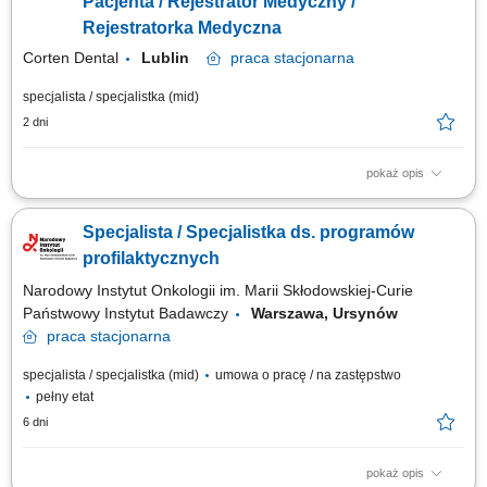
Pacjenta / Rejestrator Medyczny /
Rejestratorka Medyczna
Corten Dental
Lublin
praca
stacjonarna
specjalista / specjalistka (mid)
2 dni
pokaż opis
Twoje zadania: Udzielanie kompleksowej i rzetelnej informacji na temat
zasad funkcjonowania placówki oraz świadczonych przez nią usług
Specjalista / Specjalistka ds. programów
medycznych, Rejestracja wizyt pacjentów (bezpośrednio w placówce,
telefonicznie lub mailowo) oraz nadzór nad kolejnością przyjmowania
profilaktycznych
pacjentów i obiegiem...
Narodowy Instytut Onkologii im. Marii Skłodowskiej-Curie
Państwowy Instytut Badawczy
Warszawa, Ursynów
praca
stacjonarna
specjalista / specjalistka (mid)
umowa o pracę / na zastępstwo
pełny etat
6 dni
pokaż opis