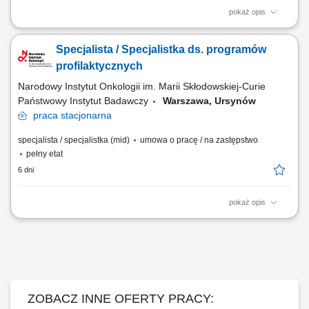
pokaż opis
Twoje zadania: Udzielanie kompleksowej i rzetelnej informacji na temat
zasad funkcjonowania placówki oraz świadczonych przez nią usług
Specjalista / Specjalistka ds. programów
medycznych, Rejestracja wizyt pacjentów (bezpośrednio w placówce,
telefonicznie lub mailowo) oraz nadzór nad kolejnością przyjmowania
profilaktycznych
pacjentów i obiegiem...
Narodowy Instytut Onkologii im. Marii Skłodowskiej-Curie
Państwowy Instytut Badawczy
Warszawa, Ursynów
praca
stacjonarna
specjalista / specjalistka (mid)
umowa o pracę / na zastępstwo
pełny etat
6 dni
pokaż opis
Do zadań na ww. stanowisku należeć będzie między innymi:
Organizowanie i koordynowanie bieżących działań Centralnego
Ośrodka Koordynującego Programy Profilaktyczne, współpraca ze
świadczeniodawcami realizującymi programy profilaktyczne oraz
bieżący kontakt telefoniczny i mailowy,...
ZOBACZ INNE OFERTY PRACY: