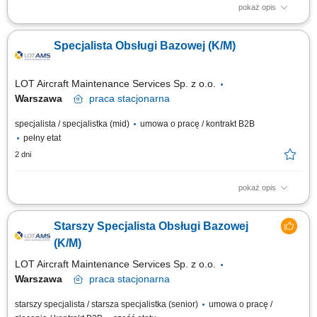
pokaż opis
Zakres obowiązków: Obsługa mieszkańców: bezpośredni, telefoniczny i
mailowy kontakt z mieszkańcami w sprawach technicznych, przyjmowanie
Specjalista Obsługi Bazowej (K/M)
zgłoszeń, udzielanie informacji oraz terminowe udzielanie odpowiedzi na
pisma. Praca w terenie i komisje: udział w komisjach odbiorowych i
przeglądach...
LOT Aircraft Maintenance Services Sp. z o.o.
Warszawa
praca
stacjonarna
specjalista / specjalistka (mid)
umowa o pracę / kontrakt B2B
pełny etat
2 dni
pokaż opis
Zadania Nadzorowanie i rozpatrywanie zgłoszeń reklamacyjnych
dotyczących dokumentacji inżynieryjnej oraz rotacji komponentów
Starszy Specjalista Obsługi Bazowej
lotniczych. Aktywne wspieranie zespołów odpowiedzialnych za
harmonogramowanie oraz nadzór nad przebiegiem obsługi bazowej.
(K/M)
Monitorowanie, wycena i ewaluacja awarii...
LOT Aircraft Maintenance Services Sp. z o.o.
Warszawa
praca
stacjonarna
starszy specjalista / starsza specjalistka (senior)
umowa o pracę /