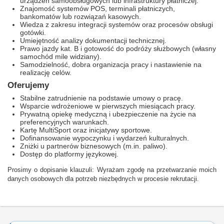
urządzeń samoobsługowych lub infrastruktury płatniczej.
Znajomość systemów POS, terminali płatniczych,
bankomatów lub rozwiązań kasowych.
Wiedza z zakresu integracji systemów oraz procesów obsługi
gotówki.
Umiejętność analizy dokumentacji technicznej.
Prawo jazdy kat. B i gotowość do podróży służbowych (własny
samochód mile widziany).
Samodzielność, dobra organizacja pracy i nastawienie na
realizację celów.
Oferujemy
Stabilne zatrudnienie na podstawie umowy o pracę.
Wsparcie wdrożeniowe w pierwszych miesiącach pracy.
Prywatną opiekę medyczną i ubezpieczenie na życie na
preferencyjnych warunkach.
Kartę MultiSport oraz inicjatywy sportowe.
Dofinansowanie wypoczynku i wydarzeń kulturalnych.
Zniżki u partnerów biznesowych (m.in. paliwo).
Dostęp do platformy językowej.
Prosimy o dopisanie klauzuli: Wyrażam zgodę na przetwarzanie moich
danych osobowych dla potrzeb niezbędnych w procesie rekrutacji.