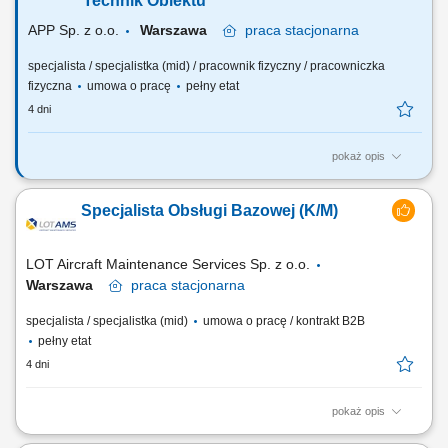
Technik Obiektu
organizacji. Nadzór nad identyfikacją,...
APP Sp. z o.o.
Warszawa
praca
stacjonarna
specjalista / specjalistka (mid) / pracownik fizyczny / pracowniczka
fizyczna
umowa o pracę
pełny etat
4 dni
pokaż opis
Opis stanowiska Zapewnienie ciągłej, bezpiecznej i ekonomicznej
eksploatacji nowoczesnego kompleksu biurowego klasy A; Nadzór oraz
Specjalista Obsługi Bazowej (K/M)
kontrola nad maszynami i urządzeniami infrastruktury technicznej
obiektu (instalacje: elektryczne, wentylacyjne, klimatyzacyjne, wod-kan,
chłodnicze, ciepłownicze,...
LOT Aircraft Maintenance Services Sp. z o.o.
Warszawa
praca
stacjonarna
specjalista / specjalistka (mid)
umowa o pracę / kontrakt B2B
pełny etat
4 dni
pokaż opis
Obowiązki na stanowisku Obsługa reklamacji związanych z