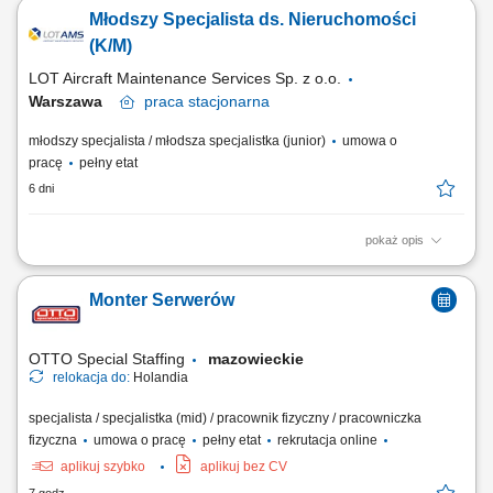
dokumentacją techniczną oraz obrotem części lotniczych. Wsparcie
Młodszy Specjalista ds. Nieruchomości
procesów planowania oraz kontroli produkcji w obszarze obsługi
bazowej. Kontrola i analiza usterek powstałych w trakcie obsługi
(K/M)
technicznej statków powietrznych w...
LOT Aircraft Maintenance Services Sp. z o.o.
Warszawa
praca
stacjonarna
młodszy specjalista / młodsza specjalistka (junior)
umowa o
pracę
pełny etat
6 dni
pokaż opis
Zakres obowiązków: Wsparcie w uzgodnieniach projektowych i bieżącej
obsłudze inwestycji oraz remontów; Współpraca z projektantami,
Monter Serwerów
wykonawcami i urzędami w ramach procesu inwestycyjnego;
Prowadzenie, kompletowanie i archiwizacja dokumentacji techniczno-
inwestycyjnej; Pomoc przy...
OTTO Special Staffing
mazowieckie
relokacja do:
Holandia
specjalista / specjalistka (mid) / pracownik fizyczny / pracowniczka
fizyczna
umowa o pracę
pełny etat
rekrutacja online
aplikuj szybko
aplikuj bez CV