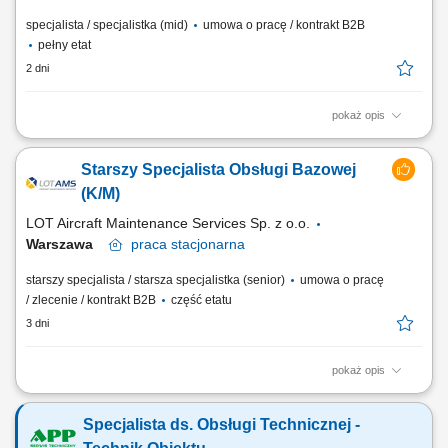
specjalista / specjalistka (mid)
umowa o pracę / kontrakt B2B
pełny etat
2 dni
pokaż opis
Zadania Nadzorowanie i rozpatrywanie zgłoszeń reklamacyjnych
dotyczących dokumentacji inżynieryjnej oraz rotacji komponentów
Starszy Specjalista Obsługi Bazowej
lotniczych. Aktywne wspieranie zespołów odpowiedzialnych za
harmonogramowanie oraz nadzór nad przebiegiem obsługi bazowej.
(K/M)
Monitorowanie, wycena i ewaluacja awarii...
LOT Aircraft Maintenance Services Sp. z o.o.
Warszawa
praca
stacjonarna
starszy specjalista / starsza specjalistka (senior)
umowa o pracę
/ zlecenie / kontrakt B2B
część etatu
3 dni
pokaż opis
Obowiązki na stanowisku Przygotowywanie analiz, raportów oraz
dokumentacji związanej z funkcjonowaniem obszaru obsługi bazowej.
Specjalista ds. Obsługi Technicznej -
Przeprowadzanie ocen kompetencji personelu technicznego oraz
monitorowanie zgodności kwalifikacji z wymaganiami i procedurami