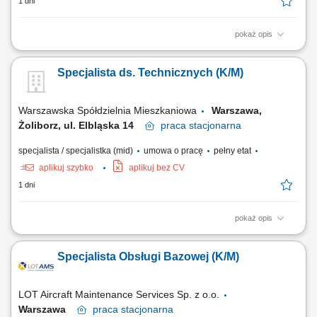
1 dni
pokaż opis
Obowiązki na stanowisku: Diagnozowanie usterek oraz usuwanie
awarii narzędzi i oprzyrządowania. Wykonywanie okresowych
Specjalista ds. Technicznych (K/M)
przeglądów technicznych i konserwacji zgodnie z wytycznymi
producentów. Monitorowanie oraz utrzymywanie minimalnych stanów
magazynowych materiałów eksploatacyjnych i...
Warszawska Spółdzielnia Mieszkaniowa
Warszawa,
Żoliborz, ul. Elbląska 14
praca
stacjonarna
specjalista / specjalistka (mid)
umowa o pracę
pełny etat
aplikuj szybko
aplikuj bez CV
1 dni
pokaż opis
Zakres obowiązków: Obsługa mieszkańców: bezpośredni, telefoniczny i
mailowy kontakt z mieszkańcami w sprawach technicznych,
Specjalista Obsługi Bazowej (K/M)
przyjmowanie zgłoszeń, udzielanie informacji oraz terminowe
udzielanie odpowiedzi na pisma. Praca w terenie i komisje: udział w
komisjach odbiorowych i przeglądach...
LOT Aircraft Maintenance Services Sp. z o.o.
Warszawa
praca
stacjonarna