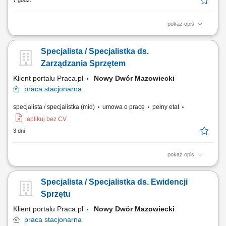
7 godz.
pokaż opis
Praca w firmie oznacza pracę w szybko rozwijającej się,
międzynarodowej firmie technologicznej. Jesteś częścią dynamicznego
Specjalista / Specjalistka ds.
środowiska, w którym liczą się innowacje i rozwój. Jasne procesy i
praca zespołowa pomagają ludziom skutecznie współpracować. Masz
Zarządzania Sprzętem
wiele możliwości, by...
Klient portalu Praca.pl
Nowy Dwór Mazowiecki
praca
stacjonarna
specjalista / specjalistka (mid)
umowa o pracę
pełny etat
aplikuj bez CV
3 dni
pokaż opis
Współpraca z działem inwestycji w zakresie planowania i realizacji
zakupów sprzętu. Prowadzenie ewidencji oraz aktualizacja bazy
Specjalista / Specjalistka ds. Ewidencji
danych sprzętu firmowego. Oznaczanie sprzętu oraz przygotowywanie
dokumentacji fotograficznej. Analiza stanu technicznego zasobów i
Sprzętu
wskazywanie potrzeb wymiany....
Klient portalu Praca.pl
Nowy Dwór Mazowiecki
praca
stacjonarna