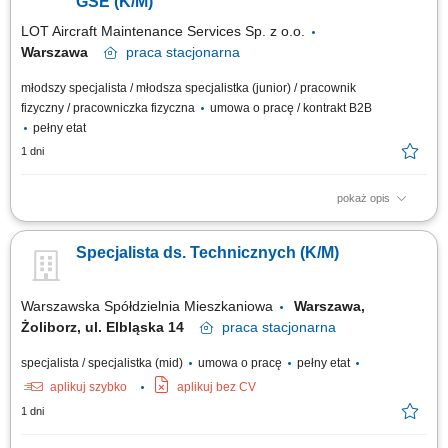
GSE (K/M)
LOT Aircraft Maintenance Services Sp. z o.o.
Warszawa
praca
stacjonarna
młodszy specjalista / młodsza specjalistka (junior) / pracownik
fizyczny / pracowniczka fizyczna
umowa o pracę / kontrakt B2B
pełny etat
1 dni
pokaż opis
Obowiązki na stanowisku: Diagnozowanie usterek oraz usuwanie awarii
narzędzi i oprzyrządowania. Wykonywanie okresowych przeglądów
Specjalista ds. Technicznych (K/M)
technicznych i konserwacji zgodnie z wytycznymi producentów.
Monitorowanie oraz utrzymywanie minimalnych stanów magazynowych
materiałów eksploatacyjnych i...
Warszawska Spółdzielnia Mieszkaniowa
Warszawa,
Żoliborz, ul. Elbląska 14
praca
stacjonarna
specjalista / specjalistka (mid)
umowa o pracę
pełny etat
aplikuj szybko
aplikuj bez CV
1 dni