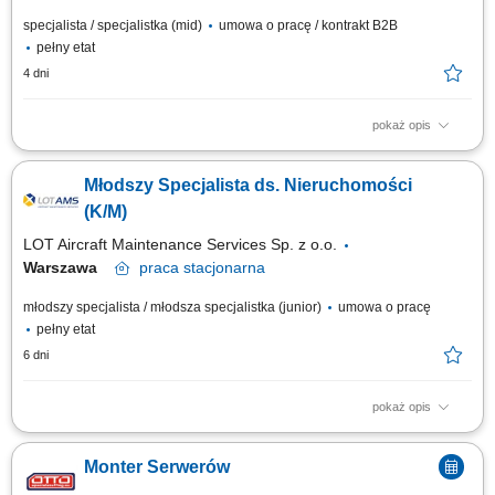
specjalista / specjalistka (mid)
umowa o pracę / kontrakt B2B
pełny etat
4 dni
pokaż opis
Obowiązki na stanowisku Obsługa reklamacji związanych z
dokumentacją techniczną oraz obrotem części lotniczych. Wsparcie
Młodszy Specjalista ds. Nieruchomości
procesów planowania oraz kontroli produkcji w obszarze obsługi
bazowej. Kontrola i analiza usterek powstałych w trakcie obsługi
(K/M)
technicznej statków powietrznych w...
LOT Aircraft Maintenance Services Sp. z o.o.
Warszawa
praca
stacjonarna
młodszy specjalista / młodsza specjalistka (junior)
umowa o pracę
pełny etat
6 dni
pokaż opis
Zakres obowiązków: Wsparcie w uzgodnieniach projektowych i bieżącej
obsłudze inwestycji oraz remontów; Współpraca z projektantami,
Monter Serwerów
wykonawcami i urzędami w ramach procesu inwestycyjnego;
Prowadzenie, kompletowanie i archiwizacja dokumentacji techniczno-