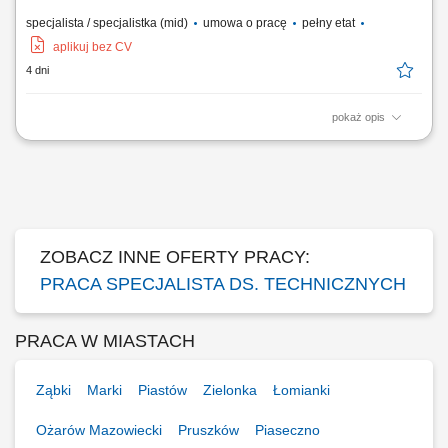
specjalista / specjalistka (mid)
umowa o pracę
pełny etat
aplikuj bez CV
4 dni
pokaż opis
organizowanie przepływu sprzętu pomiędzy magazynem i projektami,
prowadzenie dokumentacji oraz aktualizacja bazy wyposażenia, ocena
stanu technicznego sprzętu i wsparcie procesu jego wymiany,
koordynowanie dostaw, wysyłek oraz przygotowania sprzętu do
wydania, udział w pracach magazynowych,...
ZOBACZ INNE OFERTY PRACY:
PRACA SPECJALISTA DS. TECHNICZNYCH
PRACA W MIASTACH
Ząbki
Marki
Piastów
Zielonka
Łomianki
Ożarów Mazowiecki
Pruszków
Piaseczno