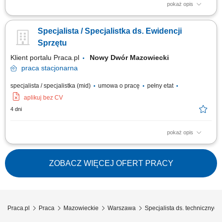
pokaż opis
Współpraca z działem inwestycji w zakresie planowania i realizacji
zakupów sprzętu. Prowadzenie ewidencji oraz aktualizacja bazy danych
Specjalista / Specjalistka ds. Ewidencji
sprzętu firmowego. Oznaczanie sprzętu oraz przygotowywanie
dokumentacji fotograficznej. Analiza stanu technicznego zasobów i
Sprzętu
wskazywanie potrzeb wymiany....
Klient portalu Praca.pl
Nowy Dwór Mazowiecki
praca
stacjonarna
specjalista / specjalistka (mid)
umowa o pracę
pełny etat
aplikuj bez CV
4 dni
pokaż opis
organizowanie przepływu sprzętu pomiędzy magazynem i projektami,
prowadzenie dokumentacji oraz aktualizacja bazy wyposażenia, ocena
stanu technicznego sprzętu i wsparcie procesu jego wymiany,
ZOBACZ WIĘCEJ OFERT PRACY
koordynowanie dostaw, wysyłek oraz przygotowania sprzętu do wydania,
udział w pracach magazynowych,...
Praca.pl
Praca
Mazowieckie
Warszawa
Specjalista ds. technicznyc