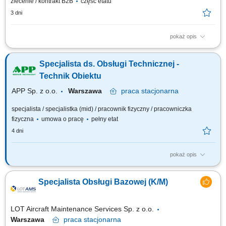
zlecenie / kontrakt B2B
część etatu
3 dni
pokaż opis
Obowiązki na stanowisku Przygotowywanie analiz, raportów oraz
dokumentacji związanej z funkcjonowaniem obszaru obsługi bazowej.
Specjalista ds. Obsługi Technicznej -
Przeprowadzanie ocen kompetencji personelu technicznego oraz
monitorowanie zgodności kwalifikacji z wymaganiami i procedurami
Technik Obiektu
organizacji. Nadzór nad identyfikacją,...
APP Sp. z o.o.
Warszawa
praca
stacjonarna
specjalista / specjalistka (mid) / pracownik fizyczny / pracowniczka
fizyczna
umowa o pracę
pełny etat
4 dni
pokaż opis
Opis stanowiska Zapewnienie ciągłej, bezpiecznej i ekonomicznej
eksploatacji nowoczesnego kompleksu biurowego klasy A; Nadzór oraz
Specjalista Obsługi Bazowej (K/M)
kontrola nad maszynami i urządzeniami infrastruktury technicznej obiektu
(instalacje: elektryczne, wentylacyjne, klimatyzacyjne, wod-kan,
chłodnicze, ciepłownicze,...
LOT Aircraft Maintenance Services Sp. z o.o.
Warszawa
praca
stacjonarna