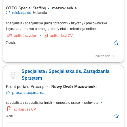
inwestycyjnej; Pomoc przy...
OTTO Special Staffing
mazowieckie
relokacja do:
Holandia
specjalista / specjalistka (mid) / pracownik fizyczny / pracowniczka
fizyczna
umowa o pracę
pełny etat
rekrutacja online
aplikuj szybko
aplikuj bez CV
7 godz.
pokaż opis
Praca w firmie oznacza pracę w szybko rozwijającej się,
międzynarodowej firmie technologicznej. Jesteś częścią dynamicznego
Specjalista / Specjalistka ds. Zarządzania
środowiska, w którym liczą się innowacje i rozwój. Jasne procesy i praca
zespołowa pomagają ludziom skutecznie współpracować. Masz wiele
Sprzętem
możliwości, by...
Klient portalu Praca.pl
Nowy Dwór Mazowiecki
praca
stacjonarna
specjalista / specjalistka (mid)
umowa o pracę
pełny etat
aplikuj bez CV
3 dni