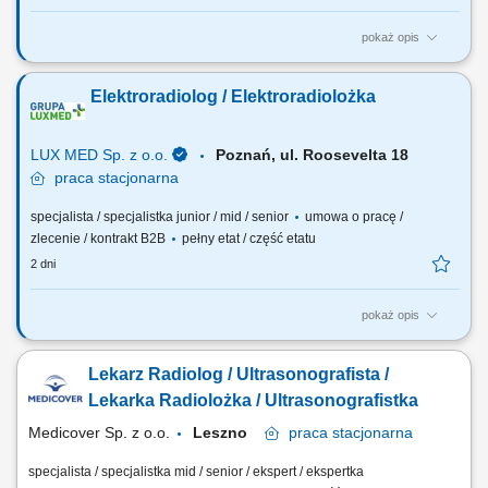
pokaż opis
Oczekiwania wobec Ciebie: wykształcenie min. średnie, ukończone
policealne studium zawodowe lub technikum - preferowane
Elektroradiolog / Elektroradiolożka
wykształcenie licencjackie lub magisterskie z zakresu elektroradiologii;
preferowane roczne doświadczenie zawodowe na stanowisku
elektroradiologa; ukończone szkolenie z...
LUX MED Sp. z o.o.
Poznań, ul. Roosevelta 18
praca
stacjonarna
specjalista / specjalistka junior / mid / senior
umowa o pracę /
zlecenie / kontrakt B2B
pełny etat / część etatu
2 dni
pokaż opis
Oczekiwania wobec Ciebie: wykształcenie min. średnie, ukończone
policealne studium zawodowe lub technikum - preferowane
Lekarz Radiolog / Ultrasonografista /
wykształcenie licencjackie lub magisterskie z zakresu elektroradiologii;
preferowane roczne doświadczenie zawodowe na stanowisku
Lekarka Radiolożka / Ultrasonografistka
elektroradiologa; ukończone szkolenie z...
Medicover Sp. z o.o.
Leszno
praca
stacjonarna
specjalista / specjalistka mid / senior / ekspert / ekspertka