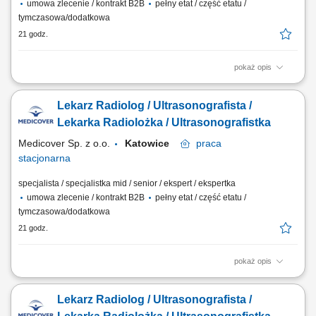
umowa zlecenie / kontrakt B2B
pełny etat / część etatu /
tymczasowa/dodatkowa
21 godz.
pokaż opis
Będziesz odpowiedzialny/-a za: wykonywanie i opis badań USG ​​
prowadzenie elektronicznej dokumentacji medycznej; Dołącz do naszej
Lekarz Radiolog / Ultrasonografista /
ekipy medycznej i stań się #bohaterem opieki zdrowotnej! Szukamy
Ciebie, jeśli​: ukończyłeś/-aś specjalizację lub jesteś w jej trakcie
Lekarka Radiolożka / Ultrasonografistka
posiadasz...
Medicover Sp. z o.o.
Katowice
praca
stacjonarna
specjalista / specjalistka mid / senior / ekspert / ekspertka
umowa zlecenie / kontrakt B2B
pełny etat / część etatu /
tymczasowa/dodatkowa
21 godz.
pokaż opis
Będziesz odpowiedzialny/-a za: wykonywanie i opis badań USG ​​
prowadzenie elektronicznej dokumentacji medycznej; Dołącz do naszej
Lekarz Radiolog / Ultrasonografista /
ekipy medycznej i stań się #bohaterem opieki zdrowotnej! Szukamy
Ciebie, jeśli​: ukończyłeś/-aś specjalizację lub jesteś w jej trakcie