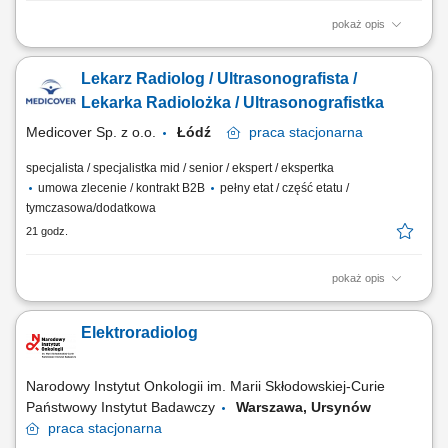
pokaż opis
Będziesz odpowiedzialny/-a za: wykonywanie i opis badań USG ​​
prowadzenie elektronicznej dokumentacji medycznej; Dołącz do naszej
Lekarz Radiolog / Ultrasonografista /
ekipy medycznej i stań się #bohaterem opieki zdrowotnej! Szukamy
Ciebie, jeśli​: ukończyłeś/-aś specjalizację lub jesteś w jej trakcie
Lekarka Radiolożka / Ultrasonografistka
posiadasz...
Medicover Sp. z o.o.
Łódź
praca
stacjonarna
specjalista / specjalistka mid / senior / ekspert / ekspertka
umowa zlecenie / kontrakt B2B
pełny etat / część etatu /
tymczasowa/dodatkowa
21 godz.
pokaż opis
Będziesz odpowiedzialny/-a za: wykonywanie i opis badań USG ​​
prowadzenie elektronicznej dokumentacji medycznej; Dołącz do naszej
Elektroradiolog
ekipy medycznej i stań się #bohaterem opieki zdrowotnej! Szukamy
Ciebie, jeśli​: ukończyłeś/-aś specjalizację lub jesteś w jej trakcie
posiadasz...
Narodowy Instytut Onkologii im. Marii Skłodowskiej-Curie
Państwowy Instytut Badawczy
Warszawa, Ursynów
praca
stacjonarna