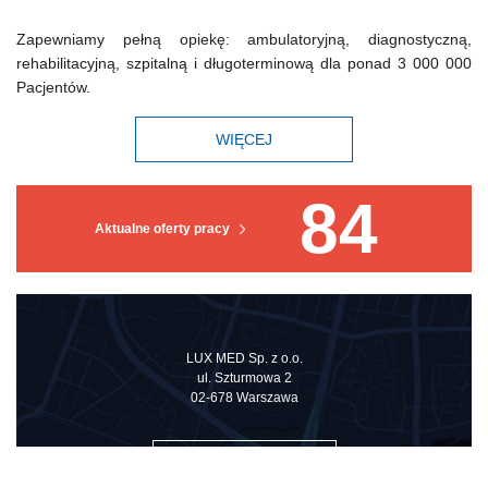
Zapewniamy pełną opiekę: ambulatoryjną, diagnostyczną,
rehabilitacyjną, szpitalną i długoterminową dla ponad 3 000 000
Pacjentów.
WIĘCEJ
84
Aktualne oferty pracy
LUX MED Sp. z o.o.
ul. Szturmowa 2
02-678 Warszawa
ZOBACZ NA MAPIE