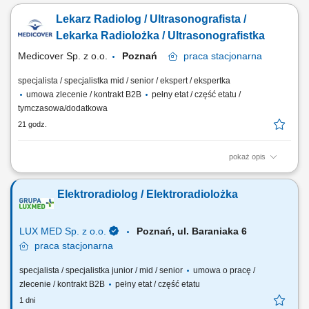
Lekarz Radiolog / Ultrasonografista /
Lekarka Radiolożka / Ultrasonografistka
Medicover Sp. z o.o.
Poznań
praca
stacjonarna
specjalista / specjalistka mid / senior / ekspert / ekspertka
umowa zlecenie / kontrakt B2B
pełny etat / część etatu /
tymczasowa/dodatkowa
21 godz.
pokaż opis
Będziesz odpowiedzialny/-a za: wykonywanie i opis badań USG ​​
prowadzenie elektronicznej dokumentacji medycznej; Dołącz do naszej
Elektroradiolog / Elektroradiolożka
ekipy medycznej i stań się #bohaterem opieki zdrowotnej! Szukamy
Ciebie, jeśli​: ukończyłeś/-aś specjalizację lub jesteś w jej trakcie
posiadasz...
LUX MED Sp. z o.o.
Poznań, ul. Baraniaka 6
praca
stacjonarna
specjalista / specjalistka junior / mid / senior
umowa o pracę /
zlecenie / kontrakt B2B
pełny etat / część etatu
1 dni