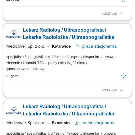
pokaż opis
Będziesz odpowiedzialny/-a za: wykonywanie i opis badań USG ​​
prowadzenie elektronicznej dokumentacji medycznej; Dołącz do naszej
Lekarz Radiolog / Ultrasonografista /
ekipy medycznej i stań się #bohaterem opieki zdrowotnej! Szukamy
Ciebie, jeśli​: ukończyłeś/-aś specjalizację lub jesteś w jej trakcie
Lekarka Radiolożka / Ultrasonografistka
posiadasz...
Medicover Sp. z o.o.
Katowice
praca
stacjonarna
specjalista / specjalistka mid / senior / ekspert / ekspertka
umowa
zlecenie / kontrakt B2B
pełny etat / część etatu /
tymczasowa/dodatkowa
21 godz.
pokaż opis
Będziesz odpowiedzialny/-a za: wykonywanie i opis badań USG ​​
prowadzenie elektronicznej dokumentacji medycznej; Dołącz do naszej
Lekarz Radiolog / Ultrasonografista /
ekipy medycznej i stań się #bohaterem opieki zdrowotnej! Szukamy
Ciebie, jeśli​: ukończyłeś/-aś specjalizację lub jesteś w jej trakcie
Lekarka Radiolożka / Ultrasonografistka
posiadasz...
Medicover Sp. z o.o.
Szczecin
praca
stacjonarna
specjalista / specjalistka mid / senior / ekspert / ekspertka
umowa