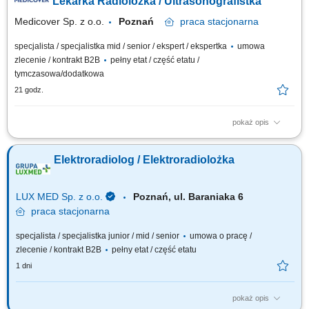
Lekarka Radiolożka / Ultrasonografistka
Medicover Sp. z o.o.
Poznań
praca
stacjonarna
specjalista / specjalistka mid / senior / ekspert / ekspertka
umowa
zlecenie / kontrakt B2B
pełny etat / część etatu /
tymczasowa/dodatkowa
21 godz.
pokaż opis
Będziesz odpowiedzialny/-a za: wykonywanie i opis badań USG ​​
prowadzenie elektronicznej dokumentacji medycznej; Dołącz do naszej
Elektroradiolog / Elektroradiolożka
ekipy medycznej i stań się #bohaterem opieki zdrowotnej! Szukamy
Ciebie, jeśli​: ukończyłeś/-aś specjalizację lub jesteś w jej trakcie
posiadasz...
LUX MED Sp. z o.o.
Poznań, ul. Baraniaka 6
praca
stacjonarna
specjalista / specjalistka junior / mid / senior
umowa o pracę /
zlecenie / kontrakt B2B
pełny etat / część etatu
1 dni
pokaż opis