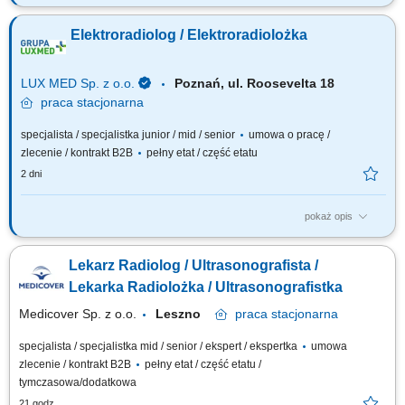
Oczekiwania wobec Ciebie: wykształcenie min. średnie, ukończone
policealne studium zawodowe lub technikum - preferowane
Elektroradiolog / Elektroradiolożka
wykształcenie licencjackie lub magisterskie z zakresu elektroradiologii;
preferowane roczne doświadczenie zawodowe na stanowisku
elektroradiologa; ukończone szkolenie z...
LUX MED Sp. z o.o.
Poznań, ul. Roosevelta 18
praca
stacjonarna
specjalista / specjalistka junior / mid / senior
umowa o pracę /
zlecenie / kontrakt B2B
pełny etat / część etatu
2 dni
pokaż opis
Oczekiwania wobec Ciebie: wykształcenie min. średnie, ukończone
policealne studium zawodowe lub technikum - preferowane
Lekarz Radiolog / Ultrasonografista /
wykształcenie licencjackie lub magisterskie z zakresu elektroradiologii;
preferowane roczne doświadczenie zawodowe na stanowisku
Lekarka Radiolożka / Ultrasonografistka
elektroradiologa; ukończone szkolenie z...
Medicover Sp. z o.o.
Leszno
praca
stacjonarna
specjalista / specjalistka mid / senior / ekspert / ekspertka
umowa
zlecenie / kontrakt B2B
pełny etat / część etatu /
tymczasowa/dodatkowa
21 godz.