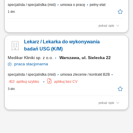
specjalista / specjalistka (mid)
umowa o pracę
pełny etat
1 dni
pokaż opis
Do zadań na ww. stanowisku należeć będzie między innymi:
Przygotowywanie pacjentów do leczenia z wykorzystaniem radioterapii,
Lekarz / Lekarka do wykonywania
wykonywanie procedur związanych z planowaniem i realizacją
radioterapii, w tym badań TK i MR do planowania leczenia,
badań USG (K/M)
wyznaczanie i weryfikacja pozycji terapeutycznej...
Medikar Kliniki sp. z o.o.
Warszawa, ul. Sielecka 22
praca
stacjonarna
specjalista / specjalistka (mid)
umowa zlecenie / kontrakt B2B
aplikuj szybko
aplikuj bez CV
3 dni
pokaż opis
Prowadzenie całościowej diagnozy oraz indywidualnego procesu
leczenia pacjentów według współczesnych wytycznych. Wykonywanie
precyzyjnych badań ultrasonograficznych (USG) zgodnie z posiadanym
zakresem certyfikacji. Prowadzenie i uzupełnianie elektronicznej
dokumentacji medycznej w oparciu o...