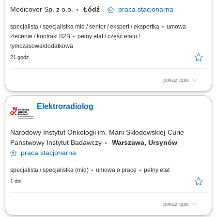
posiadasz...
Medicover Sp. z o.o.
Łódź
praca
stacjonarna
specjalista / specjalistka mid / senior / ekspert / ekspertka
umowa
zlecenie / kontrakt B2B
pełny etat / część etatu /
tymczasowa/dodatkowa
21 godz.
pokaż opis
Będziesz odpowiedzialny/-a za: wykonywanie i opis badań USG ​​
prowadzenie elektronicznej dokumentacji medycznej; Dołącz do naszej
Elektroradiolog
ekipy medycznej i stań się #bohaterem opieki zdrowotnej! Szukamy
Ciebie, jeśli​: ukończyłeś/-aś specjalizację lub jesteś w jej trakcie
posiadasz...
Narodowy Instytut Onkologii im. Marii Skłodowskiej-Curie
Państwowy Instytut Badawczy
Warszawa, Ursynów
praca
stacjonarna
specjalista / specjalistka (mid)
umowa o pracę
pełny etat
1 dni
pokaż opis
Do zadań na ww. stanowisku należeć będzie między innymi: