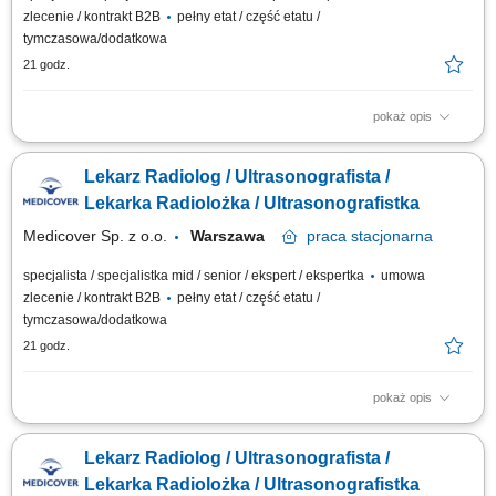
zlecenie / kontrakt B2B
pełny etat / część etatu /
tymczasowa/dodatkowa
21 godz.
pokaż opis
Będziesz odpowiedzialny/-a za: wykonywanie i opis badań USG ​​
prowadzenie elektronicznej dokumentacji medycznej; Dołącz do naszej
Lekarz Radiolog / Ultrasonografista /
ekipy medycznej i stań się #bohaterem opieki zdrowotnej! Szukamy
Ciebie, jeśli​: ukończyłeś/-aś specjalizację lub jesteś w jej trakcie
Lekarka Radiolożka / Ultrasonografistka
posiadasz...
Medicover Sp. z o.o.
Warszawa
praca
stacjonarna
specjalista / specjalistka mid / senior / ekspert / ekspertka
umowa
zlecenie / kontrakt B2B
pełny etat / część etatu /
tymczasowa/dodatkowa
21 godz.
pokaż opis
Będziesz odpowiedzialny/-a za: wykonywanie i opis badań USG ​​
prowadzenie elektronicznej dokumentacji medycznej; Dołącz do naszej
Lekarz Radiolog / Ultrasonografista /
ekipy medycznej i stań się #bohaterem opieki zdrowotnej! Szukamy
Ciebie, jeśli​: ukończyłeś/-aś specjalizację lub jesteś w jej trakcie
Lekarka Radiolożka / Ultrasonografistka