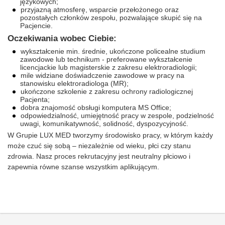
językowych;
przyjazną atmosferę, wsparcie przełożonego oraz
pozostałych członków zespołu, pozwalające skupić się na
Pacjencie.
Oczekiwania wobec Ciebie:
wykształcenie min. średnie, ukończone policealne studium
zawodowe lub technikum - preferowane wykształcenie
licencjackie lub magisterskie z zakresu elektroradiologii;
mile widziane doświadczenie zawodowe w pracy na
stanowisku elektroradiologa (MR);
ukończone szkolenie z zakresu ochrony radiologicznej
Pacjenta;
dobra znajomość obsługi komputera MS Office;
odpowiedzialność, umiejętność pracy w zespole, podzielność
uwagi, komunikatywność, solidność, dyspozycyjność.
W Grupie LUX MED tworzymy środowisko pracy, w którym każdy
może czuć się sobą – niezależnie od wieku, płci czy stanu
zdrowia. Nasz proces rekrutacyjny jest neutralny płciowo i
zapewnia równe szanse wszystkim aplikującym.