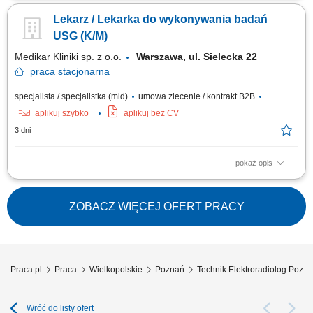
Przygotowywanie pacjentów do leczenia z wykorzystaniem radioterapii,
Lekarz / Lekarka do wykonywania badań
wykonywanie procedur związanych z planowaniem i realizacją
radioterapii, w tym badań TK i MR do planowania leczenia, wyznaczanie i
USG (K/M)
weryfikacja pozycji terapeutycznej...
Medikar Kliniki sp. z o.o.
Warszawa, ul. Sielecka 22
praca
stacjonarna
specjalista / specjalistka (mid)
umowa zlecenie / kontrakt B2B
aplikuj szybko
aplikuj bez CV
3 dni
pokaż opis
Prowadzenie całościowej diagnozy oraz indywidualnego procesu
leczenia pacjentów według współczesnych wytycznych. Wykonywanie
precyzyjnych badań ultrasonograficznych (USG) zgodnie z posiadanym
ZOBACZ WIĘCEJ OFERT PRACY
zakresem certyfikacji. Prowadzenie i uzupełnianie elektronicznej
dokumentacji medycznej w oparciu o...
Praca.pl
Praca
Wielkopolskie
Poznań
Technik Elektroradiolog Pozn
Wróć do listy ofert