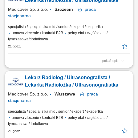
Lekarka Radiolożka / Ultrasonografistka
posiadasz...
Medicover Sp. z o.o.
Szczecin
praca
stacjonarna
specjalista / specjalistka mid / senior / ekspert / ekspertka
umowa zlecenie / kontrakt B2B
pełny etat / część etatu /
tymczasowa/dodatkowa
21 godz.
pokaż opis
Będziesz odpowiedzialny/-a za: wykonywanie i opis badań USG ​​
prowadzenie elektronicznej dokumentacji medycznej; Dołącz do naszej
Lekarz Radiolog / Ultrasonografista /
ekipy medycznej i stań się #bohaterem opieki zdrowotnej! Szukamy
Ciebie, jeśli​: ukończyłeś/-aś specjalizację lub jesteś w jej trakcie
Lekarka Radiolożka / Ultrasonografistka
posiadasz...
Medicover Sp. z o.o.
Warszawa
praca
stacjonarna
specjalista / specjalistka mid / senior / ekspert / ekspertka
umowa zlecenie / kontrakt B2B
pełny etat / część etatu /
tymczasowa/dodatkowa
21 godz.