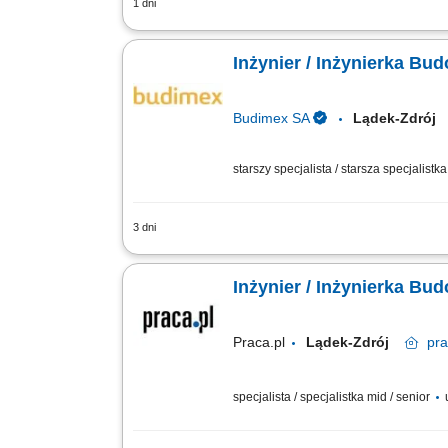
1 dni
Dbanie o ciągłość i rytm prac drogowy
dokumentacji budowlanej związanej ze
Inżynier / Inżynierka B
Budimex SA
Lądek-Zdró
starszy specjalista / starsza specjalistk
3 dni
Twoje przyszłe zadania:‎ organizacja 
dokumentacji do odbiorów częściowych, 
Inżynier / Inżynierka Bu
Praca.pl
Lądek-Zdrój
pr
specjalista / specjalistka mid / senior