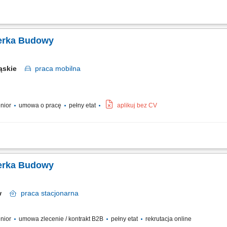
mi ziemnymi, żelbetowymi i stalowymi pod kątem jakości, terminów i BHP; Koordyn
zanie obmiarów, zestawień materiałowych, cenowych oraz rozliczanie sprzętu i 
ierka Budowy
ląskie
praca
mobilna
enior
umowa o pracę
pełny etat
aplikuj bez CV
wy przy realizacji robót zgodnie z projektem i budżetem. Nadzorowanie jakości 
ałów i sprzętu pod kątem zgodności z dokumentacją. Wykonywanie przedmiarów, k
ierka Budowy
aw
praca
stacjonarna
enior
umowa zlecenie / kontrakt B2B
pełny etat
rekrutacja online