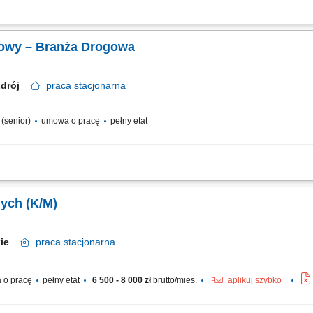
ja działań brygad własnych oraz podwykonawców na placu budowy we współpracy 
ntacji technicznej i odbiorowej na poszczególnych etapach realizowanej inwestyc
udowy – Branża Drogowa
Zdrój
praca
stacjonarna
a (senior)
umowa o pracę
pełny etat
gowych oraz koordynacja prac na budowie, organizowanie pracy podwykonawców i 
ntacji technicznej oraz materiałów do odbiorów robót, współpraca z kierownikie
ych (K/M)
skie
praca
stacjonarna
 o pracę
pełny etat
6 500 - 8 000 zł
brutto/mies.
aplikuj szybko