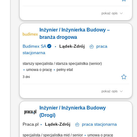
pokaż opis
Dbanie o ciągłość i rytm prac drogowych poprzez wsparcie w
organizacji działań ekip wykonawczych i partnerów
Inżynier / Inżynierka Budowy –
zewnętrznych. Prowadzenie i nadzorowanie dokumentacji
budowlanej związanej ze sprawnym przekazywaniem
branża drogowa
poszczególnych etapów inwestycji. Sprawdzanie spójności
Budimex SA
Lądek-Zdrój
praca
dokumentów...
stacjonarna
starszy specjalista / starsza specjalistka (senior)
umowa o pracę
pełny etat
3 dni
pokaż opis
Twoje przyszłe zadania:‎ organizacja pracy zespołu
podwykonawców oraz sił własnych we współpracy z
Inżynier / Inżynierka Budowy
‎kierownikiem robót w branży drogowej,‎ przygotowywanie
dokumentacji do odbiorów częściowych, końcowych,
(Drogi)
weryfikacja dokumentacji projektowej i jej dystrybucja;
Praca.pl
Lądek-Zdrój
praca
stacjonarna
współpraca z...
specjalista / specjalistka mid / senior
umowa o pracę