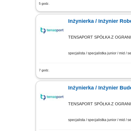
5 godz.
Opis stanowiska Organizacja, prowadz
konstrukcyjnych, technicznych; Prowad
Inżynierka / Inżynier Ro
TENSAPORT SPÓŁKA Z OGRAN
specjalista / specjalistka junior / mid / s
7 godz.
Zadania: Bezpośrednie nadzorowanie r
podwykonawców na terenie budowy; Przy
Inżynierka / Inżynier B
TENSAPORT SPÓŁKA Z OGRAN
specjalista / specjalistka junior / mid / s