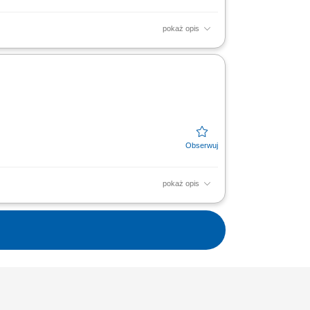
pokaż opis
nych na podstawie dokumentów i ustaleń;
konawczymi;...
pokaż opis
Kontrola dostaw materiałów na budowę w
orządzanie...