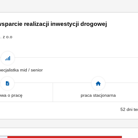
sparcie realizacji inwestycji drogowej
. z o.o
pecjalistka mid / senior
wa o pracę
praca stacjonarna
52 dni t