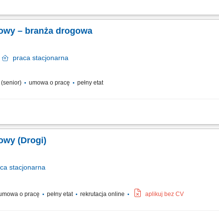
ch poprzez wsparcie w organizacji działań ekip wykonawczych i partnerów zewnęt
 sprawnym przekazywaniem poszczególnych etapów inwestycji. Sprawdzanie spój
udowy – branża drogowa
j
praca
stacjonarna
a (senior)
umowa o pracę
pełny etat
pracy zespołu podwykonawców oraz sił własnych we współpracy z ‎kierownikiem rob
końcowych, weryfikacja dokumentacji projektowej i jej dystrybucja; współpraca z..
dowy (Drogi)
aca
stacjonarna
umowa o pracę
pełny etat
rekrutacja online
aplikuj bez CV