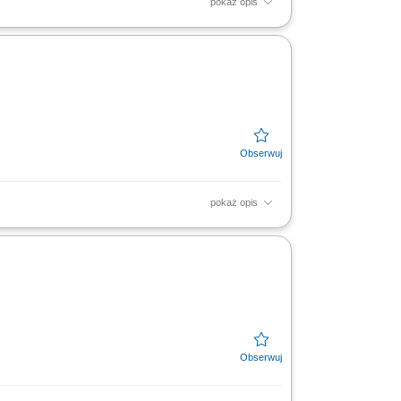
pokaż opis
rznych. Prowadzenie i nadzorowanie
ności dokumentów...
pokaż opis
ót w branży drogowej,‎ przygotowywanie
.