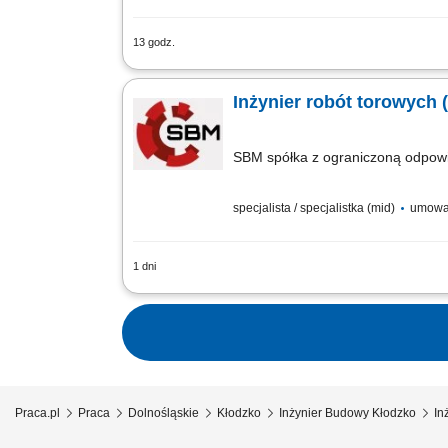
13 godz.
Doradztwo techniczne, spotkania i bie
Odpowiedzialność za zamawianie mater
Inżynier robót torowych 
SBM spółka z ograniczoną odpowie
specjalista / specjalistka (mid)
umowa
1 dni
Twój zakres obowiązków Znajomość dok
zakresie terminowości, ilości i jakoś
Praca.pl
Praca
Dolnośląskie
Kłodzko
Inżynier Budowy Kłodzko
In