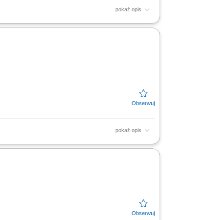
pokaż opis
acja działań sił własnych oraz brygad
podwykonawców;...
pokaż opis
oraz terminowości wykonywanych prac na
art sprzedażowych...