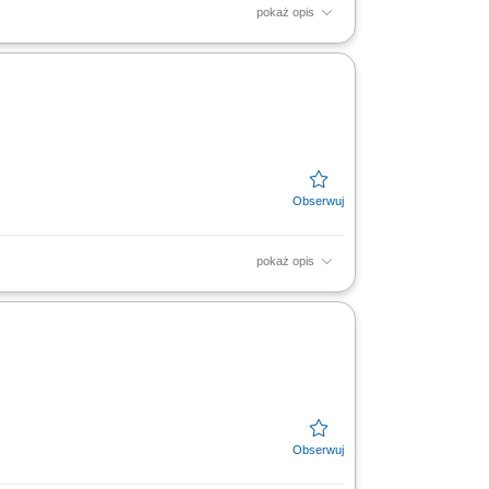
pokaż opis
icznych dotyczących rozwiązań
wadzoną budową; Weryfikacja...
pokaż opis
anie działań sił własnych oraz
zeń; Tworzenie...