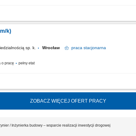
żące konsultacje z inwestorami w trakcie budowy; Sporządzanie rysunków technicz
iałów budowlanych; Koordynacja działań z kierownikiem budowy oraz ekipami wy
(m/k)
dzialnością sp. k.
Wrocław
praca
stacjonarna
 o pracę
pełny etat
umentacji budowy w zakresie umów, dokumentacji projektowej i zapisów FIDIC, 
ci, Przygotowywanie dokumentów do odbioru robót (dokumentacja powykonawcza), Sp
ZOBACZ WIĘCEJ OFERT PRACY
żynier / Inżynierka budowy – wsparcie realizacji inwestycji drogowej