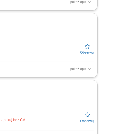
pokaż opis
z kadrami kierowniczymi. Skrupulatne
ji. Analiza i sprawdzanie...
pokaż opis
zespołów wykonawczych zgodnie z
m budowy, projektantami,...
aplikuj bez CV