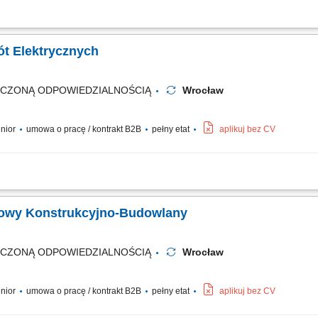
enie i nadzór nad realizacją robót budowlanych; Rozwiązywanie problemów techn
zenie dokumentacji budowlanej i technicznej oraz korespondencji związanej z pro
bót Elektrycznych
ICZONĄ ODPOWIEDZIALNOŚCIĄ
Wrocław
enior
umowa o pracę / kontrakt B2B
pełny etat
aplikuj bez CV
obót elektroenergetycznych pod kątem technicznym, jakościowym i BHP; Koordynow
gotowywanie obmiarów, kosztorysów, zestawień sprzętowo-materiałowych i rozlic
udowy Konstrukcyjno-Budowlany
ICZONĄ ODPOWIEDZIALNOŚCIĄ
Wrocław
enior
umowa o pracę / kontrakt B2B
pełny etat
aplikuj bez CV