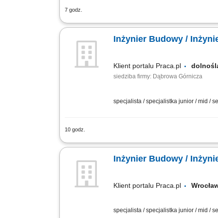
7 godz.
Zadania: Operacyjny nadzór nad robota
podwykonawczych na obiekcie; Sporząd
Inżynier Budowy / Inżyn
Klient portalu Praca.pl
dolnoś
siedziba firmy: Dąbrowa Górnicza
specjalista / specjalistka junior / mid / s
10 godz.
Ścisła współpraca z Kierownikiem budo
budowie. Monitorowanie dostaw materi
Inżynier Budowy / Inżyn
Klient portalu Praca.pl
Wrocł
specjalista / specjalistka junior / mid / s