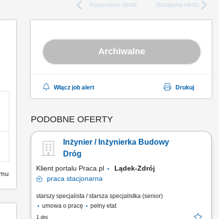
Poprzednia
oferta
Następna
oferta
Archiwalne
Włącz job alert
Drukuj
PODOBNE OFERTY
Inżynier / Inżynierka Budowy
Dróg
Klient portalu Praca.pl
Lądek-Zdrój
emu
praca
stacjonarna
starszy specjalista / starsza specjalistka (senior)
umowa o pracę
pełny etat
1 dni