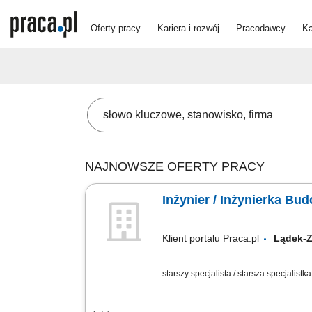
Oferty pracy
Kariera i rozwój
Pracodawcy
Ka
NAJNOWSZE OFERTY PRACY
Inżynier / Inżynierka Bu
Klient portalu Praca.pl
Lądek-
starszy specjalista / starsza specjalistk