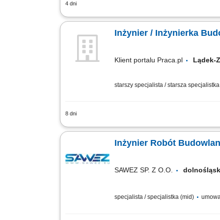
4 dni
Opis stanowiska Operacyjna koordynac
sporządzanie oraz kompletowanie dokume
Inżynier / Inżynierka B
Klient portalu Praca.pl
Lądek-
starszy specjalista / starsza specjalistk
8 dni
wspieranie realizacji inwestycji dro
harmonogramem, przygotowywanie dokume
Inżynier Robót Budowlan
SAWEZ SP. Z O.O.
dolnoślą
specjalista / specjalistka (mid)
umowa