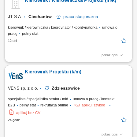
Kierownik / Kierowniczka Projektu (m/k)
końcowego i rozliczenia projektu; koordynowanie pracy zespołów
technicznych, operacyjnych, zakupowych i logistycznych oraz
współpracy z wykonawcami i...
JT S.A.
Ciechanów
praca
stacjonarna
kierownik / kierowniczka / koordynator / koordynatorka
umowa o
pracę
pełny etat
12 dni
pokaż opis
Opis stanowiska: Całościowe kierowanie cyklem realizacji kontraktów
instalacyjnych i przesyłowych – od fazy przygotowawczej, przez montaż,
Kierownik Projektu (k/m)
aż po przekazanie obiektu do eksploatacji; Kontrola wskaźników
jakościowych, terminowości wykonywanych prac oraz bieżące
raportowanie zaawansowania...
VENS sp. z o.o.
Zdzieszowice
specjalista / specjalistka senior / mid
umowa o pracę / kontrakt
B2B
pełny etat
rekrutacja online
aplikuj szybko
aplikuj bez CV
24 godz.
pokaż opis