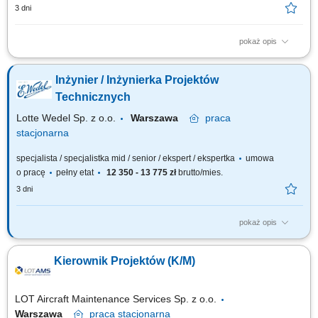
3 dni
pokaż opis
prowadzenie projektów związanych z rozwojem wyrobów medycznych –
od etapu koncepcji do wdrożenia do produkcji seryjnej, planowanie
Inżynier / Inżynierka Projektów
harmonogramów, budżetów oraz monitorowanie realizacji założeń
projektowych, koordynowanie pracy zespołów R&D, jakości, produkcji,
Technicznych
prototypowania i...
Lotte Wedel Sp. z o.o.
Warszawa
praca
stacjonarna
specjalista / specjalistka mid / senior / ekspert / ekspertka
umowa
o pracę
pełny etat
12 350 - 13 775 zł
brutto/mies.
3 dni
pokaż opis
Sprawdź mieszankę zadań, które czekają na Ciebie w nowej pracy.
Będzie słodko! Samodzielne prowadzenie wybranych etapów projektów
Kierownik Projektów (K/M)
technicznych, inwestycyjnych, modernizacyjnych i wdrożeniowych w
zakładzie produkcyjnym. Udział w zbieraniu, porządkowaniu i
potwierdzaniu założeń...
LOT Aircraft Maintenance Services Sp. z o.o.
Warszawa
praca
stacjonarna