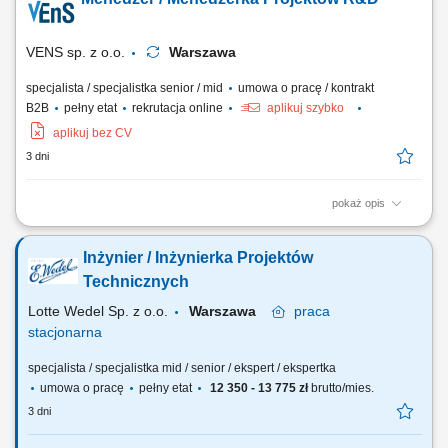
egzaminacyjnej; Tworzenie dokumentacji procesowej, instrukcji,
regulaminów i materiałów szkoleniowych; Koordynowanie pracy
egzaminatorów oraz współpraca z ośrodkami...
VENS sp. z o.o.
Warszawa
specjalista / specjalistka senior / mid
umowa o pracę / kontrakt
B2B
pełny etat
rekrutacja online
aplikuj szybko
aplikuj bez CV
3 dni
pokaż opis
prowadzenie projektów związanych z rozwojem wyrobów medycznych
– od etapu koncepcji do wdrożenia do produkcji seryjnej, planowanie
Inżynier / Inżynierka Projektów
harmonogramów, budżetów oraz monitorowanie realizacji założeń
projektowych, koordynowanie pracy zespołów R&D, jakości, produkcji,
Technicznych
prototypowania i...
Lotte Wedel Sp. z o.o.
Warszawa
praca
stacjonarna
specjalista / specjalistka mid / senior / ekspert / ekspertka
umowa o pracę
pełny etat
12 350 - 13 775 zł
brutto/mies.
3 dni