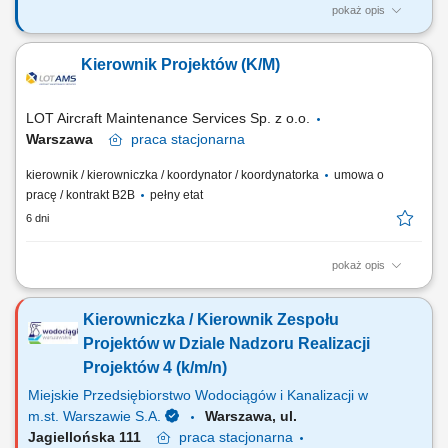
pokaż opis
Sprawdź mieszankę zadań, które czekają na Ciebie w nowej pracy.
Będzie słodko! Samodzielne prowadzenie wybranych etapów
Kierownik Projektów (K/M)
projektów technicznych, inwestycyjnych, modernizacyjnych i
wdrożeniowych w zakładzie produkcyjnym. Udział w zbieraniu,
porządkowaniu i potwierdzaniu założeń...
LOT Aircraft Maintenance Services Sp. z o.o.
Warszawa
praca
stacjonarna
kierownik / kierowniczka / koordynator / koordynatorka
umowa o
pracę / kontrakt B2B
pełny etat
6 dni
pokaż opis
Obowiązki na stanowisku: Całościowe nadzorowanie realizacji
projektów technicznych, począwszy od fazy planowania, przez
Kierowniczka / Kierownik Zespołu
wykonawstwo, aż po rozliczenie końcowe. Organizacja pracy zespołów
inżynieryjnych, zakupowych oraz zewnętrznych podwykonawców
Projektów w Dziale Nadzoru Realizacji
zaangażowanych w modernizacje sprzętu....
Projektów 4 (k/m/n)
Miejskie Przedsiębiorstwo Wodociągów i Kanalizacji w
m.st. Warszawie S.A.
Warszawa, ul.
Jagiellońska 111
praca
stacjonarna