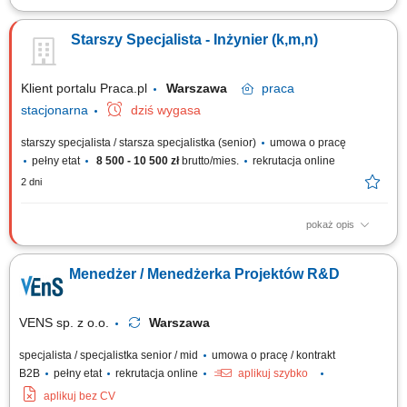
Sprawdź mieszankę zadań, które czekają na Ciebie w nowej pracy.
Będzie słodko! Nadzorowanie pełnego cyklu przedsięwzięć technicznych,
Starszy Specjalista - Inżynier (k,m,n)
modernizacji linii produkcyjnych oraz wdrożeń technologicznych w
zakładzie. Definiowanie założeń projektowych we współpracy z kadry
inżynieryjną,...
Klient portalu Praca.pl
Warszawa
praca
stacjonarna
dziś wygasa
starszy specjalista / starsza specjalistka (senior)
umowa o pracę
pełny etat
8 500 - 10 500 zł
brutto/mies.
rekrutacja online
2 dni
pokaż opis
Prowadzenie i realizacja projektów technicznych; Opracowywanie,
aktualizowanie i optymalizowanie procesów oraz tematyki
Menedżer / Menedżerka Projektów R&D
egzaminacyjnej; Tworzenie dokumentacji procesowej, instrukcji,
regulaminów i materiałów szkoleniowych; Koordynowanie pracy
egzaminatorów oraz współpraca z ośrodkami...
VENS sp. z o.o.
Warszawa
specjalista / specjalistka senior / mid
umowa o pracę / kontrakt
B2B
pełny etat
rekrutacja online
aplikuj szybko
aplikuj bez CV