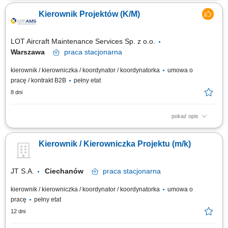
realizacją projektu RTC ( Real Time Control - System zarządzania siecią
Kierownik Projektów (K/M)
wodociągową w czasie rzeczywistym) zgodnie z harmonogramem,
budżetem i wymaganiami technicznymi; koordynacja działań
wewnętrznych komórek MPWiK –...
LOT Aircraft Maintenance Services Sp. z o.o.
Warszawa
praca
stacjonarna
kierownik / kierowniczka / koordynator / koordynatorka
umowa o
pracę / kontrakt B2B
pełny etat
8 dni
pokaż opis
Obowiązki na stanowisku: kompleksowe zarządzanie projektami MRO –
od etapu planowania i przygotowania, poprzez realizację, aż do odbioru
Kierownik / Kierowniczka Projektu (m/k)
końcowego i rozliczenia projektu; koordynowanie pracy zespołów
technicznych, operacyjnych, zakupowych i logistycznych oraz współpracy
z wykonawcami i...
JT S.A.
Ciechanów
praca
stacjonarna
kierownik / kierowniczka / koordynator / koordynatorka
umowa o
pracę
pełny etat
12 dni