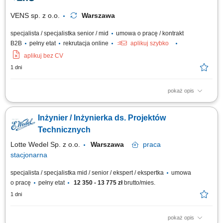
VENS sp. z o.o.
Warszawa
specjalista / specjalistka senior / mid
umowa o pracę / kontrakt
B2B
pełny etat
rekrutacja online
aplikuj szybko
aplikuj bez CV
1 dni
pokaż opis
kompleksowe zarządzanie projektami rozwoju produktów medycznych,
planowanie i kontrolowanie harmonogramów, budżetów oraz realizacji
Inżynier / Inżynierka ds. Projektów
kluczowych etapów projektu, koordynowanie współpracy zespołów
technicznych, jakościowych i produkcyjnych, prowadzenie komunikacji z
Technicznych
klientami, dostawcami...
Lotte Wedel Sp. z o.o.
Warszawa
praca
stacjonarna
specjalista / specjalistka mid / senior / ekspert / ekspertka
umowa
o pracę
pełny etat
12 350 - 13 775 zł
brutto/mies.
1 dni
pokaż opis