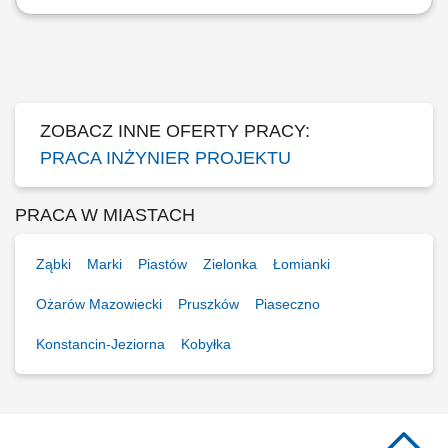
Zarządzanie projektem: pełnienie funkcji Kierownika Projektu i
prowadzenie inwestycji od fazy przygotowania, przez realizację, po
uruchomienie i przekazanie do użytkowania; Dokumentacja i
planowanie: opracowywanie dokumentacji, specyfikacji projektowych,
przygotowywanie harmonogramów,...
ZOBACZ INNE OFERTY PRACY:
PRACA INŻYNIER PROJEKTU
PRACA W MIASTACH
Ząbki
Marki
Piastów
Zielonka
Łomianki
Ożarów Mazowiecki
Pruszków
Piaseczno
Konstancin-Jeziorna
Kobyłka