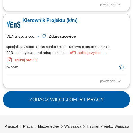
pokaż opis
Opis stanowiska: Całościowe kierowanie cyklem realizacji kontraktów
instalacyjnych i przesyłowych – od fazy przygotowawczej, przez montaż,
Kierownik Projektu (k/m)
aż po przekazanie obiektu do eksploatacji; Kontrola wskaźników
jakościowych, terminowości wykonywanych prac oraz bieżące
raportowanie zaawansowania...
VENS sp. z o.o.
Zdzieszowice
specjalista / specjalistka senior / mid
umowa o pracę / kontrakt
B2B
pełny etat
rekrutacja online
aplikuj szybko
aplikuj bez CV
24 godz.
pokaż opis
Zarządzanie projektem: pełnienie funkcji Kierownika Projektu i
prowadzenie inwestycji od fazy przygotowania, przez realizację, po
uruchomienie i przekazanie do użytkowania; Dokumentacja i planowanie:
ZOBACZ WIĘCEJ OFERT PRACY
opracowywanie dokumentacji, specyfikacji projektowych,
przygotowywanie harmonogramów,...
Praca.pl
Praca
Mazowieckie
Warszawa
Inżynier Projektu Warszawa