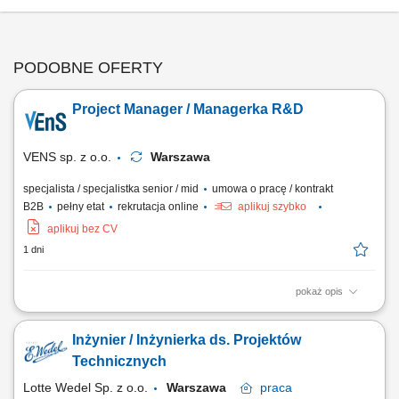
PODOBNE OFERTY
Project Manager / Managerka R&D
VENS sp. z o.o.
Warszawa
specjalista / specjalistka senior / mid
umowa o pracę / kontrakt
B2B
pełny etat
rekrutacja online
aplikuj szybko
aplikuj bez CV
1 dni
pokaż opis
kompleksowe zarządzanie projektami rozwoju produktów medycznych,
planowanie i kontrolowanie harmonogramów, budżetów oraz realizacji
Inżynier / Inżynierka ds. Projektów
kluczowych etapów projektu, koordynowanie współpracy zespołów
technicznych, jakościowych i produkcyjnych, prowadzenie komunikacji
Technicznych
z klientami, dostawcami...
Lotte Wedel Sp. z o.o.
Warszawa
praca