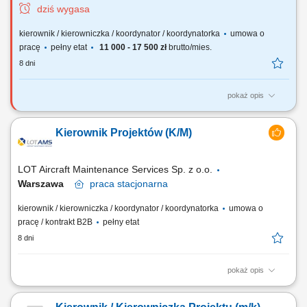
dziś wygasa
kierownik / kierowniczka / koordynator / koordynatorka
umowa o
pracę
pełny etat
11 000 - 17 500 zł
brutto/mies.
8 dni
pokaż opis
Jakie będą Twoje obowiązki? planowanie, organizacja i nadzór nad
realizacją projektu RTC ( Real Time Control - System zarządzania
Kierownik Projektów (K/M)
siecią wodociągową w czasie rzeczywistym) zgodnie z
harmonogramem, budżetem i wymaganiami technicznymi; koordynacja
działań wewnętrznych komórek MPWiK –...
LOT Aircraft Maintenance Services Sp. z o.o.
Warszawa
praca
stacjonarna
kierownik / kierowniczka / koordynator / koordynatorka
umowa o
pracę / kontrakt B2B
pełny etat
8 dni
pokaż opis
Obowiązki na stanowisku: kompleksowe zarządzanie projektami MRO –
od etapu planowania i przygotowania, poprzez realizację, aż do odbioru