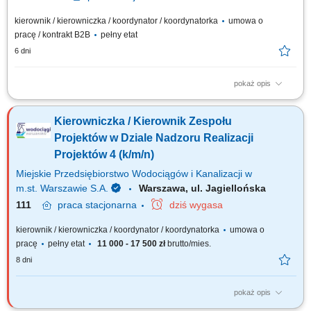
kierownik / kierowniczka / koordynator / koordynatorka
umowa o
pracę / kontrakt B2B
pełny etat
6 dni
pokaż opis
Obowiązki na stanowisku: Całościowe nadzorowanie realizacji projektów
technicznych, począwszy od fazy planowania, przez wykonawstwo, aż po
Kierowniczka / Kierownik Zespołu
rozliczenie końcowe. Organizacja pracy zespołów inżynieryjnych,
zakupowych oraz zewnętrznych podwykonawców zaangażowanych w
Projektów w Dziale Nadzoru Realizacji
modernizacje sprzętu....
Projektów 4 (k/m/n)
Miejskie Przedsiębiorstwo Wodociągów i Kanalizacji w
m.st. Warszawie S.A.
Warszawa, ul. Jagiellońska
111
praca
stacjonarna
dziś wygasa
kierownik / kierowniczka / koordynator / koordynatorka
umowa o
pracę
pełny etat
11 000 - 17 500 zł
brutto/mies.
8 dni
pokaż opis
Jakie będą Twoje obowiązki? planowanie, organizacja i nadzór nad