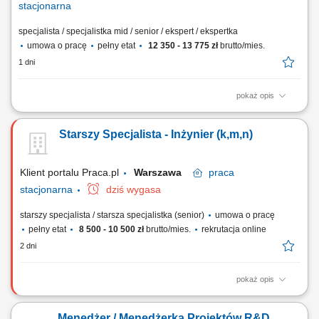
stacjonarna
specjalista / specjalistka mid / senior / ekspert / ekspertka
umowa o pracę
pełny etat
12 350 - 13 775 zł
brutto/mies.
1 dni
pokaż opis
Sprawdź mieszankę zadań, które czekają na Ciebie w nowej pracy.
Będzie słodko! Nadzorowanie pełnego cyklu przedsięwzięć
Starszy Specjalista - Inżynier (k,m,n)
technicznych, modernizacji linii produkcyjnych oraz wdrożeń
technologicznych w zakładzie. Definiowanie założeń projektowych we
współpracy z kadry inżynieryjną,...
Klient portalu Praca.pl
Warszawa
praca
stacjonarna
dziś wygasa
starszy specjalista / starsza specjalistka (senior)
umowa o pracę
pełny etat
8 500 - 10 500 zł
brutto/mies.
rekrutacja online
2 dni
pokaż opis
Prowadzenie i realizacja projektów technicznych; Opracowywanie,
aktualizowanie i optymalizowanie procesów oraz tematyki
Menedżer / Menedżerka Projektów R&D