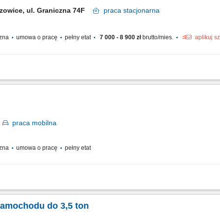
zowice, ul. Graniczna 74F
praca
stacjonarna
czna
umowa o pracę
pełny etat
7 000 - 8 900 zł
brutto/mies.
aplikuj s
prawem jazdy kat. B+E do pracy w brygadzie zajmującej się budową sieci elektr
pracach ziemnych, montażowych i elektroenergetycznych razem z pozostałymi czło
m
praca
mobilna
czna
umowa o pracę
pełny etat
towaru do przewozu/dostawy, przewóz i dostarczenie towaru do klienta, rozładun
obieg gotówki oraz dokumentów.
samochodu do 3,5 ton