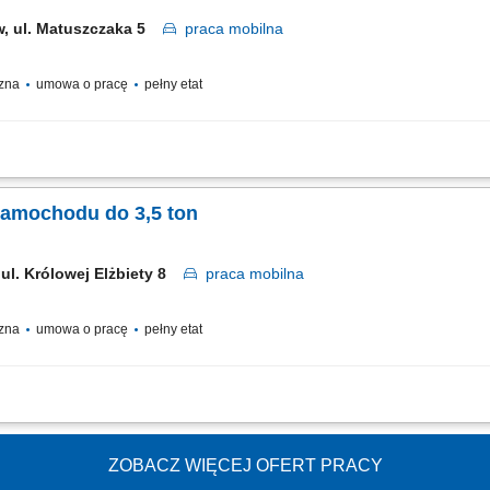
, ul. Matuszczaka 5
praca
mobilna
czna
umowa o pracę
pełny etat
wowanie opieki nad dokumentacją i stanem technicznym pojazdu. Załadunek i roz
dzenie dokumentacji dostaw. Odpowiedzialność za powierzone przesyłki i pojazd. O
samochodu do 3,5 ton
 ul. Królowej Elżbiety 8
praca
mobilna
czna
umowa o pracę
pełny etat
wowanie opieki nad dokumentacją i stanem technicznym pojazdu. Załadunek i roz
dzenie dokumentacji dostaw. Odpowiedzialność za powierzone przesyłki i pojazd. O
ZOBACZ WIĘCEJ OFERT PRACY