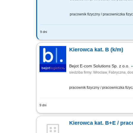
pracownik fizyczny / pracowniczka fiz
9 dni
Twój zakres obowiązków RYNEK – Niemcy
mebli, praca zgodnie z harmonogramem o
Kierowca kat. B (k/m)
Bejot E-com Solutions Sp. z o.o.
siedziba firmy: Wrocław, Fabryczna, do
pracownik fizyczny / pracowniczka fizy
9 dni
Opis stanowiska Twój dzień pracy to r
jednoosobowej, pracując w trybie bez re
Kierowca kat. B+E / prac