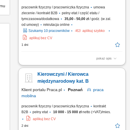
emu
pracownik fizyczny / pracowniczka fizyczna
umowa
zlecenie / kontrakt B2B
pełny etat / część etatu /
tymczasowa/dodatkowa
35,00 - 50,00 zł
/ godz. (w zal.
od umowy)
rekrutacja online
Szukamy 10 pracowników
aplikuj szybko
aplikuj bez CV
1 dni
pokaż opis
Zakres obowiązków Odbieranie i dostarczanie
posiłków/zakupów; Zabezpieczanie przesyłek przed
Kierowczyni / Kierowca
ewentualnymi uszkodzeniami; Utrzymywanie dobrych relacji z
klientami;
międzynarodowy kat. B
Klient portalu Praca.pl
Poznań
praca
mobilna
pracownik fizyczny / pracowniczka fizyczna
kontrakt
B2B
pełny etat
10 000 - 15 000 zł
netto (+VAT)/mies.
aplikuj bez CV
2 dni