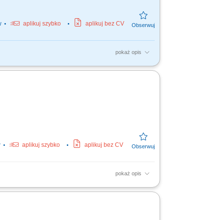
w
aplikuj szybko
aplikuj bez CV
pokaż opis
terenie Niemiec, załadunek i rozładunek
obsługi zleceń,...
w
aplikuj szybko
aplikuj bez CV
pokaż opis
dzisz auto dostawcze kat. B w obsadzie
entowi oraz dbanie...