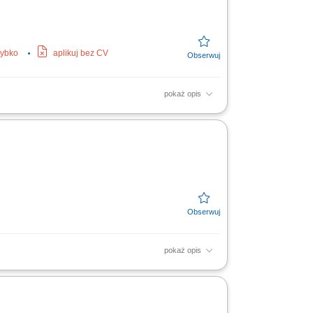
zybko
aplikuj bez CV
pokaż opis
oenergetycznych. Praca polega na prowadzeniu
nkami brygady....
pokaż opis
ek towaru, zapewnienie profesjonalnej