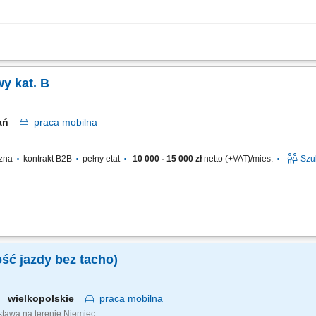
ach krajowych i międzynarodowych. Terminowe oraz bezpieczne dostarczanie pow
ń transportowych. Korzystanie z nowoczesnych systemów wspierających organizację
y kat. B
nań
praca
mobilna
czna
kontrakt B2B
pełny etat
10 000 - 15 000 zł
netto (+VAT)/mies.
Szu
rodowych (trasy 2-3 tygodnie + 6 dni w domu) Dbanie o bezpieczeństwo i termin
 Współpraca z dyspozytorem i korzystanie z systemów wspierających pracę kierowc
ść jazdy bez tacho)
wielkopolskie
praca
mobilna
ostawa na terenie Niemiec