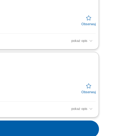
pokaż opis
ładunek przesyłek pocztowych, w tym praca
bsługa aplikacji...
pokaż opis
ładunek przesyłek pocztowych, w tym praca
bsługa aplikacji...