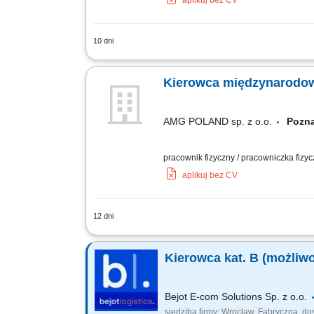
aplikuj bez CV
10 dni
Realizacja przewozów towarów na tras
dyspozytorem podczas realizacji zlece
Kierowca międzynarodow
AMG POLAND sp. z o.o.
Poz
pracownik fizyczny / pracowniczka fizy
aplikuj bez CV
12 dni
Przewóz ładunków na trasach międzyna
standardów usług; Obsługa tachografu;
Kierowca kat. B (możliwo
Bejot E-com Solutions Sp. z o.o.
siedziba firmy: Wrocław, Fabryczna, d