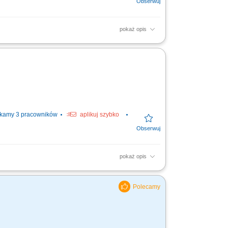
pokaż opis
ierzonych ładunków. Współpraca z
 pracy kierowcy. Prowadzenie...
kamy 3 pracowników
aplikuj szybko
pokaż opis
owość dostaw; Utrzymanie wysokich
y.