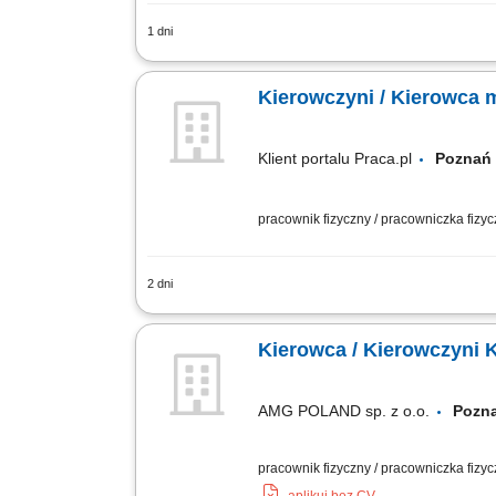
1 dni
Zakres obowiązków Odbieranie i dostar
klientami;
Kierowczyni / Kierowca 
Klient portalu Praca.pl
Pozn
pracownik fizyczny / pracowniczka fizy
2 dni
Realizacja przewozów międzynarodowy
tygodnie, następnie około 6 dni odpocz
Kierowca / Kierowczyni 
AMG POLAND sp. z o.o.
Poz
pracownik fizyczny / pracowniczka fizy