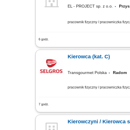
EL - PROJECT sp. z o.o.
Przys
pracownik fizyczny / pracowniczka fizy
6 godz.
Opis stanowiska: Poszukujemy osoby z 
samochodu z przyczepą oraz udziale w 
Kierowca (kat. C)
Transgourmet Polska
Rado
pracownik fizyczny / pracowniczka fizy
7 godz.
Twój zakres obowiązków przygotowanie 
obsługi klienta, dbałość o prawidłowy 
Kierowczyni / Kierowca 