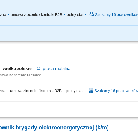
yczna
umowa zlecenie / kontrakt B2B
pełny etat
Szukamy 16 pracownikó
 - jazda BEZ tachografu realizacja dostaw mebli do klientów indywidualnych na 
raz instrukcjami przekazywanymi przez firmę, korzystanie z firmowej aplikacji do 
wielkopolskie
praca
mobilna
stawa na terenie Niemiec
czna
umowa zlecenie / kontrakt B2B
pełny etat
Szukamy 16 pracownikó
ealizacja harmonogramu dostaw mebli do klientów na terenie całych Niemiec. Prowa
jestracji czasu pracy przez tachograf. Odpowiadasz za fizyczny wydanie towaru kli
ownik brygady elektroenergetycznej (k/m)