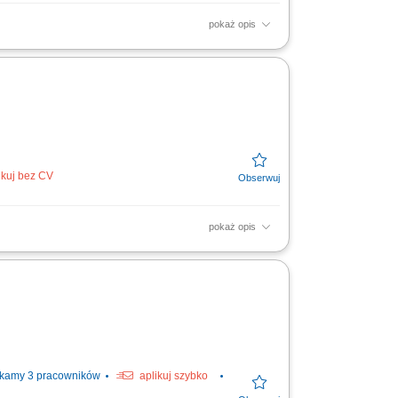
pokaż opis
niami; Utrzymywanie dobrych relacji z
ikuj bez CV
pokaż opis
cznych (wyjazdy trwające około 2–3
uga tachografu oraz...
kamy 3 pracowników
aplikuj szybko