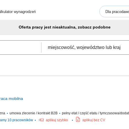
lkulator wynagrodzeń
Dla pracodaw
Oferta pracy jest nieaktualna, zobacz podobne
raca
mobilna
czna
umowa zlecenie / kontrakt B2B
pełny etat / część etatu / tymczasowa/dod
amy 10 pracowników
aplikuj szybko
aplikuj bez CV