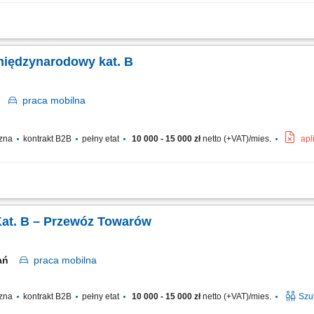
czanie posiłków/zakupów; Zabezpieczanie przesyłek przed ewentualnymi uszkodze
międzynarodowy kat. B
ań
praca
mobilna
czna
kontrakt B2B
pełny etat
10 000 - 15 000 zł
netto (+VAT)/mies.
apl
ch samochodem dostawczym do 3,5 t DMC. Transport ładunków na trasach zagrani
ynku w kraju). Dbanie o terminowość i bezpieczeństwo realizowanych dostaw. Obsł
Kat. B – Przewóz Towarów
nań
praca
mobilna
czna
kontrakt B2B
pełny etat
10 000 - 15 000 zł
netto (+VAT)/mies.
Szu