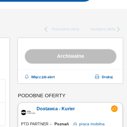
Poprzednia
oferta
Następna
oferta
Archiwalne
Włącz job alert
Drukuj
PODOBNE OFERTY
Dostawca - Kurier
PTD PARTNER
Poznań
praca
mobilna