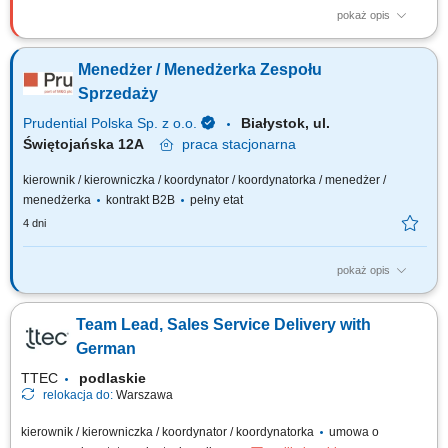
pokaż opis
Zadania: Budowanie i rozwój zespołu sprzedażowego: rekrutacja,
szkolenia i bieżące wsparcie; Planowanie działań i realizacja celów
Menedżer / Menedżerka Zespołu
sprzedażowych; Inspirowanie zespołu poprzez kreowanie relacji
opartych na wspólnych wartościach;
Sprzedaży
Prudential Polska Sp. z o.o.
Białystok, ul.
Świętojańska 12A
praca
stacjonarna
kierownik / kierowniczka / koordynator / koordynatorka / menedżer /
menedżerka
kontrakt B2B
pełny etat
4 dni
pokaż opis
Twój zakres obowiązków: budowanie własnego biznesu opartego o
sprzedaż własną i współpracę z zespołem Konsultantów ds. Planowania
Team Lead, Sales Service Delivery with
Finansowego, rekrutacja i wdrażanie nowych Konsultantów w Twoim
zespole, rozwijanie wiedzy produktowej i umiejętności sprzedażowych
German
własnych oraz...
TTEC
podlaskie
relokacja do:
Warszawa
kierownik / kierowniczka / koordynator / koordynatorka
umowa o