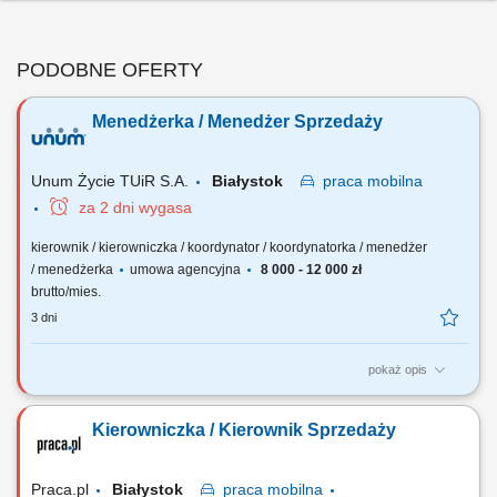
PODOBNE OFERTY
Menedżerka / Menedżer Sprzedaży
Unum Życie TUiR S.A.
Białystok
praca
mobilna
za 2 dni wygasa
kierownik / kierowniczka / koordynator / koordynatorka / menedżer
/ menedżerka
umowa agencyjna
8 000 - 12 000 zł
brutto/mies.
3 dni
pokaż opis
Twoja rola: budujesz i rozwijasz zespół sprzedażowy – rekrutujesz,
wdrażasz i wspierasz ludzi, rozwijasz kompetencje zespołu i pracujesz
Kierowniczka / Kierownik Sprzedaży
z jego potencjałem, odpowiadasz za wyniki i sposób ich osiągania,
rozwijasz zespół w oparciu o wzajemne zaufanie i partnerską
współpracę.
Praca.pl
Białystok
praca
mobilna