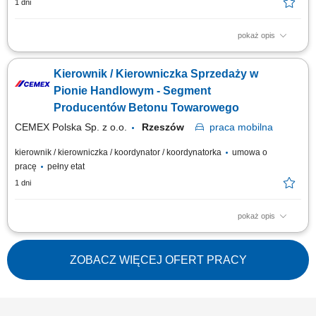
1 dni
pokaż opis
Opis stanowiska Rozwijanie sprzedaży produktów dla klientów
biznesowych na wyznaczonym obszarze. Pozyskiwanie nowych
Kierownik / Kierowniczka Sprzedaży w
kontrahentów oraz budowanie długoterminowych relacji handlowych.
Prowadzenie spotkań, przygotowywanie ofert i negocjowanie warunków
Pionie Handlowym - Segment
współpracy. Monitorowanie rynku oraz...
Producentów Betonu Towarowego
CEMEX Polska Sp. z o.o.
Rzeszów
praca
mobilna
kierownik / kierowniczka / koordynator / koordynatorka
umowa o
pracę
pełny etat
1 dni
pokaż opis
Opis stanowiska Rozwijanie sprzedaży produktów dla klientów
biznesowych na wyznaczonym obszarze. Pozyskiwanie nowych
kontrahentów oraz budowanie długoterminowych relacji handlowych.
ZOBACZ WIĘCEJ OFERT PRACY
Prowadzenie spotkań, przygotowywanie ofert i negocjowanie warunków
współpracy. Monitorowanie rynku oraz...