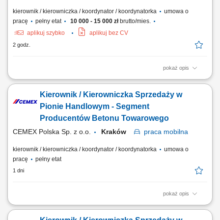
kierownik / kierowniczka / koordynator / koordynatorka
umowa o
pracę
pełny etat
10 000 - 15 000 zł
brutto/mies.
aplikuj szybko
aplikuj bez CV
2 godz.
pokaż opis
Opis stanowiska: Organizowanie, koordynowanie oraz weryfikacja
bieżących zadań realizowanych przez podległy zespół specjalistów.
Kierownik / Kierowniczka Sprzedaży w
Aktywne pozyskiwanie partnerów biznesowych oraz utrzymywanie
relacji z kluczowymi klientami firmy. Wdrażanie i sprzedaż szerokiego
Pionie Handlowym - Segment
wachlarza usług finansowych,...
Producentów Betonu Towarowego
CEMEX Polska Sp. z o.o.
Kraków
praca
mobilna
kierownik / kierowniczka / koordynator / koordynatorka
umowa o
pracę
pełny etat
1 dni
pokaż opis
Opis stanowiska Rozwijanie sprzedaży produktów dla klientów
biznesowych na wyznaczonym obszarze. Pozyskiwanie nowych