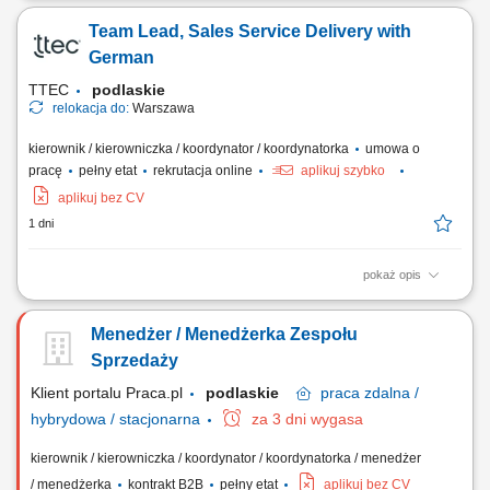
sprzedaż własną i współpracę z zespołem Konsultantów ds.
Team Lead, Sales Service Delivery with
Planowania Finansowego, rekrutacja i wdrażanie nowych
Konsultantów w Twoim zespole, rozwijanie wiedzy produktowej i
German
umiejętności sprzedażowych własnych oraz...
TTEC
podlaskie
relokacja do:
Warszawa
kierownik / kierowniczka / koordynator / koordynatorka
umowa o
pracę
pełny etat
rekrutacja online
aplikuj szybko
aplikuj bez CV
1 dni
pokaż opis
Opis stanowiska: Wspieranie i motywowanie zespołu w osiąganiu
celów; Odpowiadanie na pytania współpracowników, rozwiązywanie
Menedżer / Menedżerka Zespołu
problemów i eskalacji klientów; Zapewnianie wysokiej jakości obsługi
klienta podczas każdej rozmowy; Pełnienie roli menedżera pierwszej
Sprzedaży
linii dla zespołu;...
Klient portalu Praca.pl
podlaskie
praca
zdalna /
hybrydowa / stacjonarna
za 3 dni wygasa
kierownik / kierowniczka / koordynator / koordynatorka / menedżer
/ menedżerka
kontrakt B2B
pełny etat
aplikuj bez CV