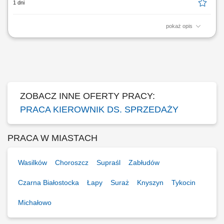
1 dni
pokaż opis
Opis stanowiska Rozwijanie sprzedaży produktów dla klientów
biznesowych na wyznaczonym obszarze. Pozyskiwanie nowych
kontrahentów oraz budowanie długoterminowych relacji handlowych.
Prowadzenie spotkań, przygotowywanie ofert i negocjowanie warunków
współpracy. Monitorowanie rynku oraz...
ZOBACZ INNE OFERTY PRACY:
PRACA KIEROWNIK DS. SPRZEDAŻY
PRACA W MIASTACH
Wasilków
Choroszcz
Supraśl
Zabłudów
Czarna Białostocka
Łapy
Suraż
Knyszyn
Tykocin
Michałowo