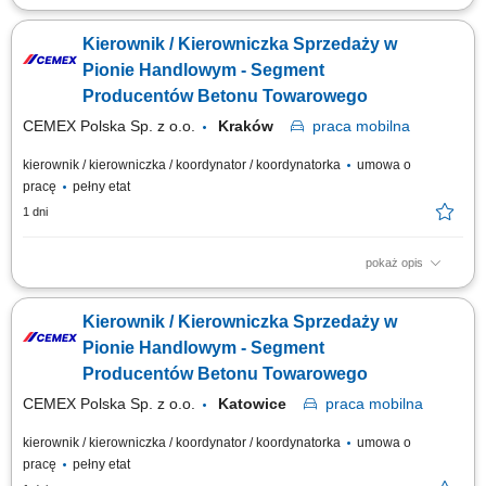
Opis stanowiska: Organizowanie, koordynowanie oraz weryfikacja
bieżących zadań realizowanych przez podległy zespół specjalistów.
Kierownik / Kierowniczka Sprzedaży w
Aktywne pozyskiwanie partnerów biznesowych oraz utrzymywanie relacji
z kluczowymi klientami firmy. Wdrażanie i sprzedaż szerokiego wachlarza
Pionie Handlowym - Segment
usług finansowych,...
Producentów Betonu Towarowego
CEMEX Polska Sp. z o.o.
Kraków
praca
mobilna
kierownik / kierowniczka / koordynator / koordynatorka
umowa o
pracę
pełny etat
1 dni
pokaż opis
Opis stanowiska Rozwijanie sprzedaży produktów dla klientów
biznesowych na wyznaczonym obszarze. Pozyskiwanie nowych
Kierownik / Kierowniczka Sprzedaży w
kontrahentów oraz budowanie długoterminowych relacji handlowych.
Prowadzenie spotkań, przygotowywanie ofert i negocjowanie warunków
Pionie Handlowym - Segment
współpracy. Monitorowanie rynku oraz...
Producentów Betonu Towarowego
CEMEX Polska Sp. z o.o.
Katowice
praca
mobilna
kierownik / kierowniczka / koordynator / koordynatorka
umowa o
pracę
pełny etat