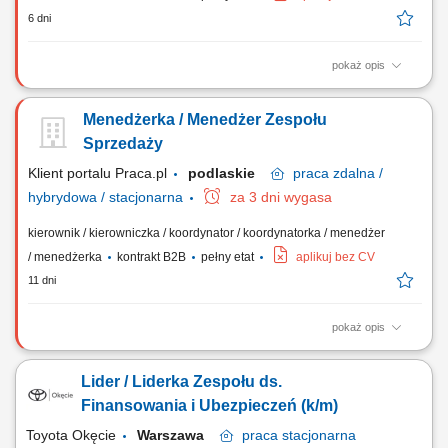
6 dni
pokaż opis
Rekrutacja i budowa zespołu Doradców Ubezpieczeniowych.
Zarządzanie, motywowanie i rozwijanie podległego zespołu.
Menedżerka / Menedżer Zespołu
Wdrażanie nowych Doradców w sprzedaż produktów
ubezpieczeniowych. Bieżące wsparcie zespołu w realizacji celów.
Sprzedaży
Odpowiedzialność za wyniki sprzedażowe oraz realizację...
Klient portalu Praca.pl
podlaskie
praca
zdalna /
hybrydowa / stacjonarna
za 3 dni wygasa
kierownik / kierowniczka / koordynator / koordynatorka / menedżer
/ menedżerka
kontrakt B2B
pełny etat
aplikuj bez CV
11 dni
pokaż opis
Prowadzenie procesów rekrutacyjnych Kształtowanie zespołu
Doradców Ubezpieczeniowych. Zarządzanie i rozwijanie kompetencji
Lider / Liderka Zespołu ds.
podległego zespołu. Wdrażanie nowych Doradców i wsparcie ich w
zakresie sprzedaży ubezpieczeń. Realizacja celów sprzedażowych.
Finansowania i Ubezpieczeń (k/m)
Monitorowanie wyników i jakości...
Toyota Okęcie
Warszawa
praca
stacjonarna