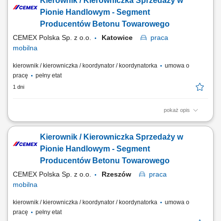
Kierownik / Kierowniczka Sprzedaży w
kontrahentów oraz budowanie długoterminowych relacji handlowych.
Prowadzenie spotkań, przygotowywanie ofert i negocjowanie warunków
Pionie Handlowym - Segment
współpracy. Monitorowanie rynku oraz...
Producentów Betonu Towarowego
CEMEX Polska Sp. z o.o.
Katowice
praca
mobilna
kierownik / kierowniczka / koordynator / koordynatorka
umowa o
pracę
pełny etat
1 dni
pokaż opis
Opis stanowiska Rozwijanie sprzedaży produktów dla klientów
biznesowych na wyznaczonym obszarze. Pozyskiwanie nowych
Kierownik / Kierowniczka Sprzedaży w
kontrahentów oraz budowanie długoterminowych relacji handlowych.
Prowadzenie spotkań, przygotowywanie ofert i negocjowanie warunków
Pionie Handlowym - Segment
współpracy. Monitorowanie rynku oraz...
Producentów Betonu Towarowego
CEMEX Polska Sp. z o.o.
Rzeszów
praca
mobilna
kierownik / kierowniczka / koordynator / koordynatorka
umowa o
pracę
pełny etat