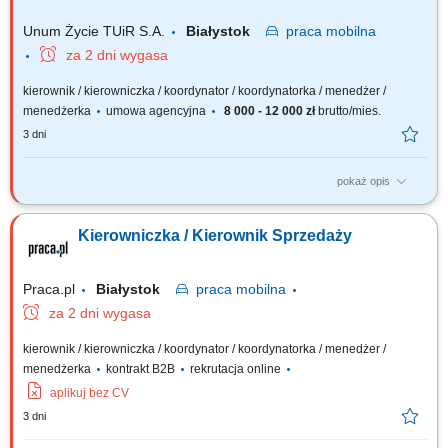
Unum Życie TUiR S.A.
Białystok
praca
mobilna
za 2 dni wygasa
kierownik / kierowniczka / koordynator / koordynatorka / menedżer /
menedżerka
umowa agencyjna
8 000 - 12 000 zł
brutto/mies.
3 dni
pokaż opis
Twoja rola: budujesz i rozwijasz zespół sprzedażowy – rekrutujesz,
wdrażasz i wspierasz ludzi, rozwijasz kompetencje zespołu i pracujesz z
Kierowniczka / Kierownik Sprzedaży
jego potencjałem, odpowiadasz za wyniki i sposób ich osiągania,
rozwijasz zespół w oparciu o wzajemne zaufanie i partnerską
współpracę.
Praca.pl
Białystok
praca
mobilna
za 2 dni wygasa
kierownik / kierowniczka / koordynator / koordynatorka / menedżer /
menedżerka
kontrakt B2B
rekrutacja online
aplikuj bez CV
3 dni