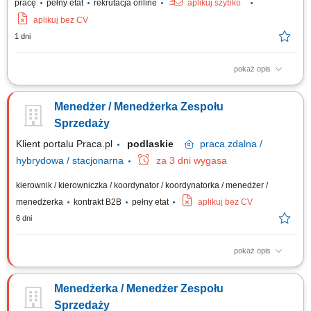
pracę
pełny etat
rekrutacja online
aplikuj szybko
aplikuj bez CV
1 dni
pokaż opis
Opis stanowiska: Wspieranie i motywowanie zespołu w osiąganiu celów;
Odpowiadanie na pytania współpracowników, rozwiązywanie problemów
Menedżer / Menedżerka Zespołu
i eskalacji klientów; Zapewnianie wysokiej jakości obsługi klienta podczas
każdej rozmowy; Pełnienie roli menedżera pierwszej linii dla zespołu;...
Sprzedaży
Klient portalu Praca.pl
podlaskie
praca
zdalna /
hybrydowa / stacjonarna
za 3 dni wygasa
kierownik / kierowniczka / koordynator / koordynatorka / menedżer /
menedżerka
kontrakt B2B
pełny etat
aplikuj bez CV
6 dni
pokaż opis
Rekrutacja i budowa zespołu Doradców Ubezpieczeniowych.
Zarządzanie, motywowanie i rozwijanie podległego zespołu. Wdrażanie
Menedżerka / Menedżer Zespołu
nowych Doradców w sprzedaż produktów ubezpieczeniowych. Bieżące
wsparcie zespołu w realizacji celów. Odpowiedzialność za wyniki
Sprzedaży