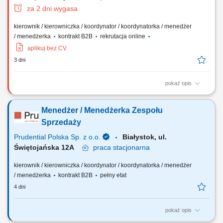
za 2 dni wygasa
kierownik / kierowniczka / koordynator / koordynatorka / menedżer
/ menedżerka
kontrakt B2B
rekrutacja online
aplikuj bez CV
3 dni
pokaż opis
Zadania: Budowanie i rozwój zespołu sprzedażowego: rekrutacja,
szkolenia i bieżące wsparcie; Planowanie działań i realizacja celów
Menedżer / Menedżerka Zespołu
sprzedażowych; Inspirowanie zespołu poprzez kreowanie relacji
opartych na wspólnych wartościach;
Sprzedaży
Prudential Polska Sp. z o.o.
Białystok, ul.
Świętojańska 12A
praca
stacjonarna
kierownik / kierowniczka / koordynator / koordynatorka / menedżer
/ menedżerka
kontrakt B2B
pełny etat
4 dni
pokaż opis
Twój zakres obowiązków: budowanie własnego biznesu opartego o