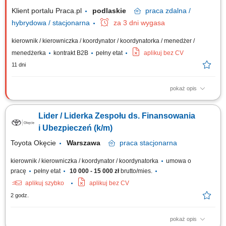
sprzedażowe oraz realizację...
Klient portalu Praca.pl
podlaskie
praca
zdalna /
hybrydowa / stacjonarna
za 3 dni wygasa
kierownik / kierowniczka / koordynator / koordynatorka / menedżer /
menedżerka
kontrakt B2B
pełny etat
aplikuj bez CV
11 dni
pokaż opis
Prowadzenie procesów rekrutacyjnych Kształtowanie zespołu Doradców
Ubezpieczeniowych. Zarządzanie i rozwijanie kompetencji podległego
Lider / Liderka Zespołu ds. Finansowania
zespołu. Wdrażanie nowych Doradców i wsparcie ich w zakresie
sprzedaży ubezpieczeń. Realizacja celów sprzedażowych.
i Ubezpieczeń (k/m)
Monitorowanie wyników i jakości...
Toyota Okęcie
Warszawa
praca
stacjonarna
kierownik / kierowniczka / koordynator / koordynatorka
umowa o
pracę
pełny etat
10 000 - 15 000 zł
brutto/mies.
aplikuj szybko
aplikuj bez CV
2 godz.
pokaż opis