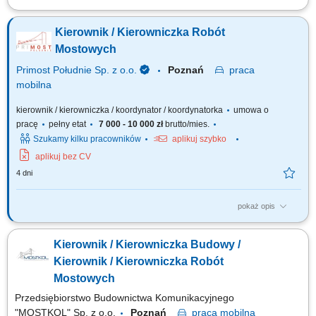
Opis stanowiska Prowadzenie i nadzorowanie realizacji robót mostowych
zgodnie z dokumentacją, harmonogramem i budżetem. Koordynacja
Kierownik / Kierowniczka Robót
pracy brygad własnych oraz podwykonawców na budowie. Kontrola
jakości, terminowości oraz zgodności prac z wymaganiami technicznymi.
Mostowych
Analiza dokumentacji...
Primost Południe Sp. z o.o.
Poznań
praca
mobilna
kierownik / kierowniczka / koordynator / koordynatorka
umowa o
pracę
pełny etat
7 000 - 10 000 zł
brutto/mies.
Szukamy kilku pracowników
aplikuj szybko
aplikuj bez CV
4 dni
pokaż opis
OPIS STANOWISKA planowanie i organizacja placu budowy;
koordynacja prac sił własnych i podwykonawczych; prowadzenie
Kierownik / Kierowniczka Budowy /
dokumentacji budowy technicznej w tym dokumentacji finansowej
powykonawczej i odbiorczej; nadzór nad harmonogramem
Kierownik / Kierowniczka Robót
uwzględniającym rzeczowy i finansowy plan wykonania; analiza...
Mostowych
Przedsiębiorstwo Budownictwa Komunikacyjnego
"MOSTKOL" Sp. z o.o.
Poznań
praca
mobilna