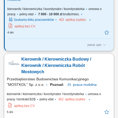
kierownik / kierowniczka / koordynator / koordynatorka
umowa o
pracę
pełny etat
7 000 - 10 000 zł
brutto/mies.
Szukamy kilku pracowników
aplikuj szybko
aplikuj bez CV
4 dni
pokaż opis
OPIS STANOWISKA planowanie i organizacja placu budowy;
koordynacja prac sił własnych i podwykonawczych; prowadzenie
Kierownik / Kierowniczka Budowy /
dokumentacji budowy technicznej w tym dokumentacji finansowej
powykonawczej i odbiorczej; nadzór nad harmonogramem
Kierownik / Kierowniczka Robót
uwzględniającym rzeczowy i finansowy plan wykonania; analiza...
Mostowych
Przedsiębiorstwo Budownictwa Komunikacyjnego
"MOSTKOL" Sp. z o.o.
Poznań
praca
mobilna
kierownik / kierowniczka / koordynator / koordynatorka
umowa o
pracę / kontrakt B2B
pełny etat
aplikuj szybko
aplikuj bez CV
5 dni