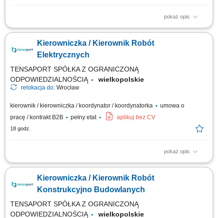
pokaż opis
Miejsce pracy stacjonarnej: Kraków lub Myślenice oraz budowy na terenie
całej Polski Forma zatrudnienia: umowa o pracę Opis stanowiska
Kierowniczka / Kierownik Robót
kompleksowe prowadzenie projektów elektroenergetycznych związanych
z liniami kablowymi WN i magazynami energii; nadzór nad realizacją
Elektrycznych
robót elektrycznych...
TENSAPORT SPÓŁKA Z OGRANICZONĄ
ODPOWIEDZIALNOŚCIĄ
wielkopolskie
relokacja do:
Wrocław
kierownik / kierowniczka / koordynator / koordynatorka
umowa o
pracę / kontrakt B2B
pełny etat
aplikuj bez CV
18 godz.
pokaż opis
Zadania: Operacyjne prowadzenie i odbiór robót elektroenergetycznych
zgodnie z kontraktem; Organizacja i kontrola wykonawstwa
Kierowniczka / Kierownik Robót
podwykonawców oraz pracowników etatowych; Przygotowywanie
harmonogramów materiałowych, wdrożeniowych i metodologii prac;
Konstrukcyjno Budowlanych
Budżetowanie projektów, wycena robót oraz...
TENSAPORT SPÓŁKA Z OGRANICZONĄ
ODPOWIEDZIALNOŚCIĄ
wielkopolskie