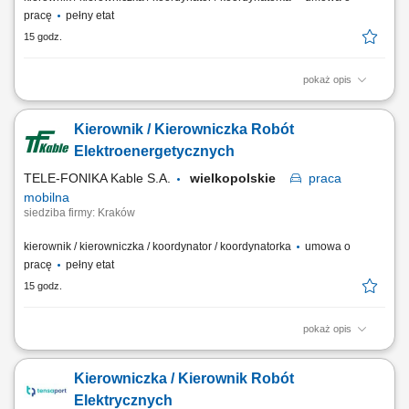
pracę
pełny etat
15 godz.
pokaż opis
Miejsce pracy stacjonarnej: Kraków lub Myślenice oraz budowy na
terenie całej Polski Forma zatrudnienia: umowa o pracę Twój zakres
Kierownik / Kierowniczka Robót
obowiązków Pełnienie funkcji Kierownika Budowy podczas realizacji
obiektów elektroenergetycznych, szczególne budowy linii kablowych
Elektroenergetycznych
elektroenergetycznych min...
TELE-FONIKA Kable S.A.
wielkopolskie
praca
mobilna
siedziba firmy: Kraków
kierownik / kierowniczka / koordynator / koordynatorka
umowa o
pracę
pełny etat
15 godz.
pokaż opis
Miejsce pracy stacjonarnej: Kraków lub Myślenice oraz budowy na
terenie całej Polski Forma zatrudnienia: umowa o pracę Opis
Kierowniczka / Kierownik Robót
stanowiska kompleksowe prowadzenie projektów
elektroenergetycznych związanych z liniami kablowymi WN i
Elektrycznych