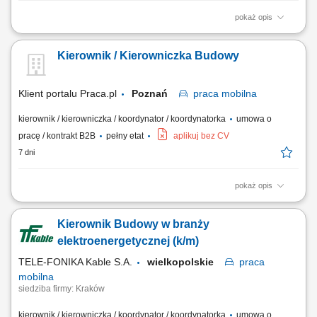
pokaż opis
ZADANIA: kierowanie, koordynowanie i nadzór prac na budowie w
oparciu o wymagania kontraktu, dokumentację techniczną, budżet,
Kierownik / Kierowniczka Budowy
harmonogram oraz zgodnie z wymaganiami BHP; analiza dokumentacji
technicznej i monitoring kosztów budowy; nadzór i kontrola nad jakością
i terminowością wykonywania...
Klient portalu Praca.pl
Poznań
praca
mobilna
kierownik / kierowniczka / koordynator / koordynatorka
umowa o
pracę / kontrakt B2B
pełny etat
aplikuj bez CV
7 dni
pokaż opis
organizowanie i nadzorowanie realizacji robót mostowych zgodnie z
dokumentacją techniczną, harmonogramem oraz budżetem inwestycji;
Kierownik Budowy w branży
koordynowanie pracy zespołów wykonawczych i podwykonawców oraz
kontrola jakości wykonywanych prac; prowadzenie dokumentacji
elektroenergetycznej (k/m)
budowy, w tym dziennika robót i...
TELE-FONIKA Kable S.A.
wielkopolskie
praca
mobilna
siedziba firmy: Kraków
kierownik / kierowniczka / koordynator / koordynatorka
umowa o