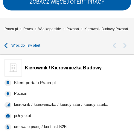
ciśnieniowych instalacji technologicznych. Operacyjne zarządzanie
ZOBACZ WIĘCEJ OFERT PRACY
harmonogramem prac oraz sprawowanie bezpośredniej kontroli nad
jakością i etapami ich...
Praca.pl
Praca
Wielkopolskie
Poznań
Kierownik Budowy Poznań
Wróć do listy ofert
Kierownik / Kierowniczka Budowy
Klient portalu Praca.pl
Poznań
kierownik / kierowniczka / koordynator / koordynatorka
pełny etat
umowa o pracę / kontrakt B2B