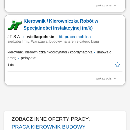
pokaż opis
Zadania: Kontrola techniczna robót konstrukcyjno-budowlanych w
sektorze elektroenergetyki; Nadzorowanie budowy fundamentów,
Kierownik / Kierowniczka Robót w
konstrukcji wsporczych oraz infrastruktur pod BESS i linie SN;
Zarządzanie podwykonawcami i brygadami na placu budowy; Dbaniem
Specjalności Instalacyjnej (m/k)
o zgodność prac z harmonogramem, projektami...
JT S.A.
wielkopolskie
praca
mobilna
siedziba firmy: Warszawa, budowy na terenie całego kraju
kierownik / kierowniczka / koordynator / koordynatorka
umowa o
pracę
pełny etat
1 dni
pokaż opis
Opis stanowiska: Prowadzenie i koordynacja zadań wykonawczych na
obiektach z obszaru infrastruktury przesyłowej, przemysłowej oraz
ciśnieniowych instalacji technologicznych. Operacyjne zarządzanie
harmonogramem prac oraz sprawowanie bezpośredniej kontroli nad
jakością i etapami ich...
ZOBACZ INNE OFERTY PRACY:
PRACA KIEROWNIK BUDOWY