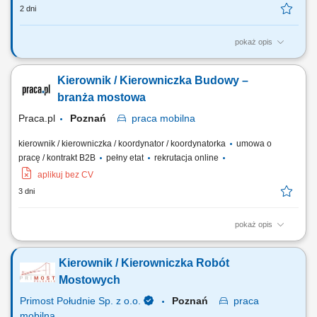
2 dni
pokaż opis
Planowanie i zarządzanie placem budowy; Koordynacja prac własnych
i podwykonawców; Zarządzanie dokumentacją techniczną i finansową;
Kierownik / Kierowniczka Budowy –
Nadzór nad harmonogramem projektu; Analiza techniczna i kontrola
kosztów; Zapewnienie zgodności prac z wymogami prawnymi i
branża mostowa
standardami bezpieczeństwa;
Praca.pl
Poznań
praca
mobilna
kierownik / kierowniczka / koordynator / koordynatorka
umowa o
pracę / kontrakt B2B
pełny etat
rekrutacja online
aplikuj bez CV
3 dni
pokaż opis
Opis stanowiska Prowadzenie i nadzorowanie realizacji robót
mostowych zgodnie z dokumentacją, harmonogramem i budżetem.
Kierownik / Kierowniczka Robót
Koordynacja pracy brygad własnych oraz podwykonawców na budowie.
Kontrola jakości, terminowości oraz zgodności prac z wymaganiami
Mostowych
technicznymi. Analiza dokumentacji...
Primost Południe Sp. z o.o.
Poznań
praca
mobilna