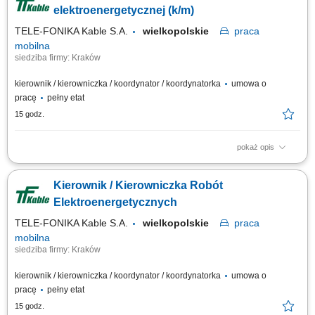
kontrola jakości wykonywanych prac; prowadzenie dokumentacji budowy,
elektroenergetycznej (k/m)
w tym dziennika robót i...
TELE-FONIKA Kable S.A.
wielkopolskie
praca
mobilna
siedziba firmy: Kraków
kierownik / kierowniczka / koordynator / koordynatorka
umowa o
pracę
pełny etat
15 godz.
pokaż opis
Miejsce pracy stacjonarnej: Kraków lub Myślenice oraz budowy na terenie
całej Polski Forma zatrudnienia: umowa o pracę Twój zakres obowiązków
Kierownik / Kierowniczka Robót
Pełnienie funkcji Kierownika Budowy podczas realizacji obiektów
elektroenergetycznych, szczególne budowy linii kablowych
Elektroenergetycznych
elektroenergetycznych min...
TELE-FONIKA Kable S.A.
wielkopolskie
praca
mobilna
siedziba firmy: Kraków
kierownik / kierowniczka / koordynator / koordynatorka
umowa o
pracę
pełny etat
15 godz.