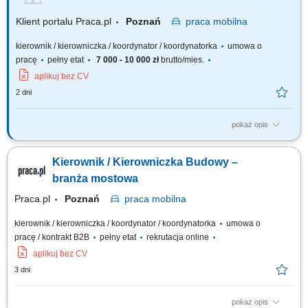
Klient portalu Praca.pl
Poznań
praca
mobilna
kierownik / kierowniczka / koordynator / koordynatorka
umowa o
pracę
pełny etat
7 000 - 10 000 zł
brutto/mies.
aplikuj bez CV
2 dni
pokaż opis
Planowanie i zarządzanie placem budowy; Koordynacja prac własnych i
podwykonawców; Zarządzanie dokumentacją techniczną i finansową;
Kierownik / Kierowniczka Budowy –
Nadzór nad harmonogramem projektu; Analiza techniczna i kontrola
kosztów; Zapewnienie zgodności prac z wymogami prawnymi i
branża mostowa
standardami bezpieczeństwa;
Praca.pl
Poznań
praca
mobilna
kierownik / kierowniczka / koordynator / koordynatorka
umowa o
pracę / kontrakt B2B
pełny etat
rekrutacja online
aplikuj bez CV
3 dni
pokaż opis