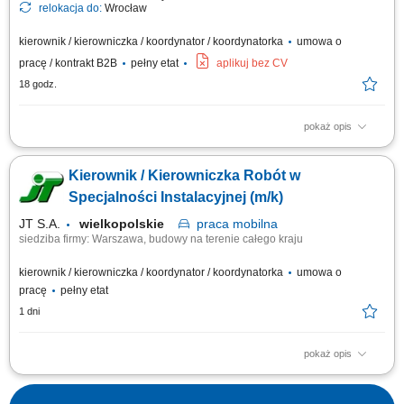
relokacja do:
Wrocław
kierownik / kierowniczka / koordynator / koordynatorka
umowa o
pracę / kontrakt B2B
pełny etat
aplikuj bez CV
18 godz.
pokaż opis
Zadania: Kontrola techniczna robót konstrukcyjno-budowlanych w
sektorze elektroenergetyki; Nadzorowanie budowy fundamentów,
Kierownik / Kierowniczka Robót w
konstrukcji wsporczych oraz infrastruktur pod BESS i linie SN;
Zarządzanie podwykonawcami i brygadami na placu budowy; Dbaniem o
Specjalności Instalacyjnej (m/k)
zgodność prac z harmonogramem, projektami...
JT S.A.
wielkopolskie
praca
mobilna
siedziba firmy: Warszawa, budowy na terenie całego kraju
kierownik / kierowniczka / koordynator / koordynatorka
umowa o
pracę
pełny etat
1 dni
pokaż opis
Opis stanowiska: Prowadzenie i koordynacja zadań wykonawczych na
obiektach z obszaru infrastruktury przesyłowej, przemysłowej oraz