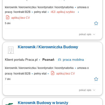
kierownik / kierowniczka / koordynator / koordynatorka
umowa o
pracę / kontrakt B2B
pełny etat
aplikuj szybko
aplikuj bez CV
5 dni
pokaż opis
ZADANIA: kierowanie, koordynowanie i nadzór prac na budowie w
oparciu o wymagania kontraktu, dokumentację techniczną, budżet,
Kierownik / Kierowniczka Budowy
harmonogram oraz zgodnie z wymaganiami BHP; analiza dokumentacji
technicznej i monitoring kosztów budowy; nadzór i kontrola nad jakością i
terminowością wykonywania...
Klient portalu Praca.pl
Poznań
praca
mobilna
kierownik / kierowniczka / koordynator / koordynatorka
umowa o
pracę / kontrakt B2B
pełny etat
aplikuj bez CV
7 dni
pokaż opis
organizowanie i nadzorowanie realizacji robót mostowych zgodnie z
dokumentacją techniczną, harmonogramem oraz budżetem inwestycji;
Kierownik Budowy w branży
koordynowanie pracy zespołów wykonawczych i podwykonawców oraz