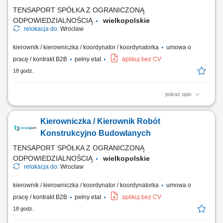
magazynami energii; nadzór nad realizacją robót elektrycznych...
TENSAPORT SPÓŁKA Z OGRANICZONĄ
ODPOWIEDZIALNOŚCIĄ
wielkopolskie
relokacja do:
Wrocław
kierownik / kierowniczka / koordynator / koordynatorka
umowa o
pracę / kontrakt B2B
pełny etat
aplikuj bez CV
18 godz.
pokaż opis
Zadania: Operacyjne prowadzenie i odbiór robót elektroenergetycznych
zgodnie z kontraktem; Organizacja i kontrola wykonawstwa
Kierowniczka / Kierownik Robót
podwykonawców oraz pracowników etatowych; Przygotowywanie
harmonogramów materiałowych, wdrożeniowych i metodologii prac;
Konstrukcyjno Budowlanych
Budżetowanie projektów, wycena robót oraz...
TENSAPORT SPÓŁKA Z OGRANICZONĄ
ODPOWIEDZIALNOŚCIĄ
wielkopolskie
relokacja do:
Wrocław
kierownik / kierowniczka / koordynator / koordynatorka
umowa o
pracę / kontrakt B2B
pełny etat
aplikuj bez CV
18 godz.