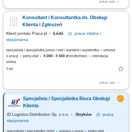
pokaż opis
Praca wg grafiku Godziny pracy: od 8:00 do 18:00, od pon. do pt. oraz w
soboty: od 10:00 do 18:00 i dyżury nocne ustalane wg grafiku Obowiązki:
Konsultant / Konsultantka ds. Obsługi
przyjmowanie zleceń od klientów firmy, przekazywanie do realizacji,
monitorowanie i raportowanie wykonania; obsługa reklamacji;
Klienta i Zgłoszeń
opracowywanie...
Klient portalu Praca.pl
Łódź
praca
zdalna /
stacjonarna
specjalista / specjalistka junior / mid / asystent / asystentka
umowa
o pracę
pełny etat
5 000 - 5 500 zł
brutto/mies.
rekrutacja
online
3 dni
pokaż opis
przyjmowanie zgłoszeń i zleceń od klientów oraz przekazywanie ich do
odpowiednich zespołów realizacyjnych, monitorowanie statusu realizacji
Specjalista / Specjalistka Biura Obsługi
zgłoszeń i przygotowywanie raportów, obsługa reklamacji oraz wsparcie
klientów w rozwiązywaniu bieżących spraw, przygotowywanie
Klienta
zestawień,...
ID Logistics Distribution Sp. z o.o.
Stryków
praca
stacjonarna
specjalista / specjalistka (mid)
umowa o pracę
pełny etat