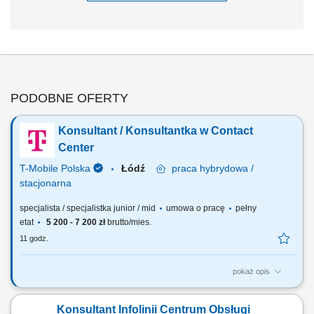
PODOBNE OFERTY
Konsultant / Konsultantka w Contact
Center
T-Mobile Polska
Łódź
praca
hybrydowa /
stacjonarna
specjalista / specjalistka junior / mid
umowa o pracę
pełny
etat
5 200 - 7 200 zł
brutto/mies.
11 godz.
pokaż opis
Zadania, które na Ciebie czekają: Telefoniczna obsługa klientów
(połączenia przychodzące oraz połączenia wychodzące) Udzielanie
Konsultant Infolinii Centrum Obsługi
informacji zgodnie ze standardami T-Mobile oraz aktywna sprzedaż