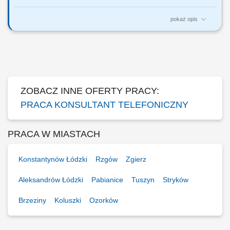
pokaż opis
ZADANIA KTÓRE NA CIEBIE CZEKAJĄ: Profesjonalna obsługa nowych
i obecnych klientów T- Mobile; Realizacja zamówień samodzielnie
złożonych przez klienta w aplikacji mobilnej Mój T-Mobile oraz na
stronie internetowej www.t-mobile.pl; Realizacja indywidualnych celów
jakościowych i...
ZOBACZ INNE OFERTY PRACY:
PRACA KONSULTANT TELEFONICZNY
PRACA W MIASTACH
Konstantynów Łódzki
Rzgów
Zgierz
Aleksandrów Łódzki
Pabianice
Tuszyn
Stryków
Brzeziny
Koluszki
Ozorków