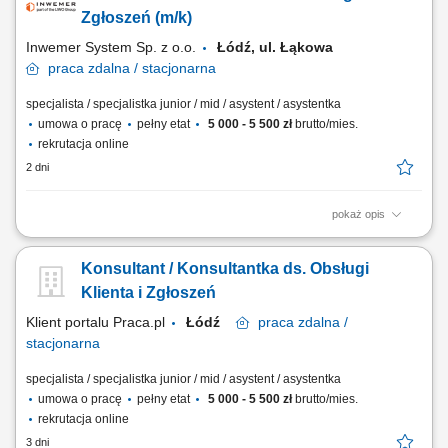
produktów i usług; Realizacja indywidulanych celów sprzedażowych,
Zgłoszeń (m/k)
jakościowych i...
Inwemer System Sp. z o.o.
Łódź, ul. Łąkowa
praca
zdalna / stacjonarna
specjalista / specjalistka junior / mid / asystent / asystentka
umowa o pracę
pełny etat
5 000 - 5 500 zł
brutto/mies.
rekrutacja online
2 dni
pokaż opis
Praca wg grafiku Godziny pracy: od 8:00 do 18:00, od pon. do pt. oraz w
soboty: od 10:00 do 18:00 i dyżury nocne ustalane wg grafiku
Konsultant / Konsultantka ds. Obsługi
Obowiązki: przyjmowanie zleceń od klientów firmy, przekazywanie do
realizacji, monitorowanie i raportowanie wykonania; obsługa reklamacji;
Klienta i Zgłoszeń
opracowywanie...
Klient portalu Praca.pl
Łódź
praca
zdalna /
stacjonarna
specjalista / specjalistka junior / mid / asystent / asystentka
umowa o pracę
pełny etat
5 000 - 5 500 zł
brutto/mies.
rekrutacja online
3 dni