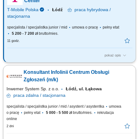
Center
T-Mobile Polska
Łódź
praca
hybrydowa /
stacjonarna
specjalista / specjalistka junior / mid
umowa o pracę
pełny etat
5 200 - 7 200 zł
brutto/mies.
11 godz.
pokaż opis
Zadania, które na Ciebie czekają: Telefoniczna obsługa klientów
(połączenia przychodzące oraz połączenia wychodzące) Udzielanie
Konsultant Infolinii Centrum Obsługi
informacji zgodnie ze standardami T-Mobile oraz aktywna sprzedaż
produktów i usług; Realizacja indywidulanych celów sprzedażowych,
Zgłoszeń (m/k)
jakościowych i...
Inwemer System Sp. z o.o.
Łódź, ul. Łąkowa
praca
zdalna / stacjonarna
specjalista / specjalistka junior / mid / asystent / asystentka
umowa
o pracę
pełny etat
5 000 - 5 500 zł
brutto/mies.
rekrutacja
online
2 dni