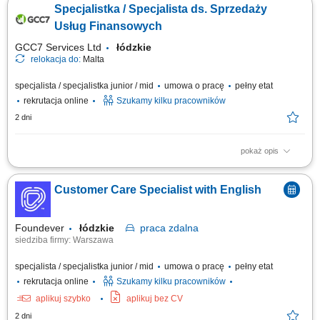
Specjalistka / Specjalista ds. Sprzedaży
edukacją finansową. Budowanie trwałych relacji z klientami i rozwijanie
współpracy z partnerami biznesowymi. Realizacja planów
Usług Finansowych
sprzedażowych oraz dbanie o...
GCC7 Services Ltd
łódzkie
relokacja do:
Malta
specjalista / specjalistka junior / mid
umowa o pracę
pełny etat
rekrutacja online
Szukamy kilku pracowników
2 dni
pokaż opis
Zakres obowiązków: Telefoniczny kontakt z klientami zainteresowanymi
produktami firmy. Sprzedaż usług finansowych oraz szkoleń z zakresu
Customer Care Specialist with English
edukacji finansowej. Pozyskiwanie nowych klientów oraz rozwijanie
relacji z obecnymi. Współpraca z kluczowymi partnerami biznesowymi.
Praca nad realizacją...
Foundever
łódzkie
praca
zdalna
siedziba firmy: Warszawa
specjalista / specjalistka junior / mid
umowa o pracę
pełny etat
rekrutacja online
Szukamy kilku pracowników
aplikuj szybko
aplikuj bez CV
2 dni