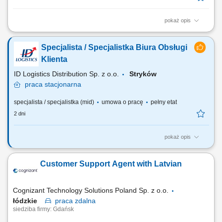
pokaż opis
przyjmowanie zgłoszeń i zleceń od klientów oraz przekazywanie ich do
odpowiednich zespołów realizacyjnych, monitorowanie statusu
Specjalista / Specjalistka Biura Obsługi
realizacji zgłoszeń i przygotowywanie raportów, obsługa reklamacji oraz
wsparcie klientów w rozwiązywaniu bieżących spraw, przygotowywanie
Klienta
zestawień,...
ID Logistics Distribution Sp. z o.o.
Stryków
praca
stacjonarna
specjalista / specjalistka (mid)
umowa o pracę
pełny etat
2 dni
pokaż opis
Twój zakres obowiązków: obsługa mailowa i telefoniczna klientów;
praca na systemie transportowym; nadzór nad poprawnością danych i
Customer Support Agent with Latvian
realizacją zleceń transportowych; monitorowanie wskaźników
jakościowych w transporcie; przygotowywanie raportów związanych z
obsługą klienta; bieżące...
Cognizant Technology Solutions Poland Sp. z o.o.
łódzkie
praca
zdalna
siedziba firmy: Gdańsk