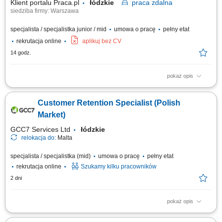
Klient portalu Praca.pl
łódzkie
praca
zdalna
siedziba firmy: Warszawa
specjalista / specjalistka junior / mid
umowa o pracę
pełny etat
rekrutacja online
aplikuj bez CV
14 godz.
pokaż opis
zapewnianie profesjonalnej obsługi klienta w języku angielskim
udzielanie wsparcia w zakresie produktów, zamówień oraz kont
Customer Retention Specialist (Polish
użytkowników; odpowiadanie na pytania klientów i pomoc w
rozwiązywaniu bieżących problemów; diagnozowanie podstawowych
Market)
zgłoszeń dotyczących produktów i...
GCC7 Services Ltd
łódzkie
relokacja do:
Malta
specjalista / specjalistka (mid)
umowa o pracę
pełny etat
rekrutacja online
Szukamy kilku pracowników
2 dni
pokaż opis
Twoje zadania: Prowadzenie rozmów telefonicznych z klientami
zainteresowanymi ofertą. Doradztwo oraz sprzedaż usług związanych z