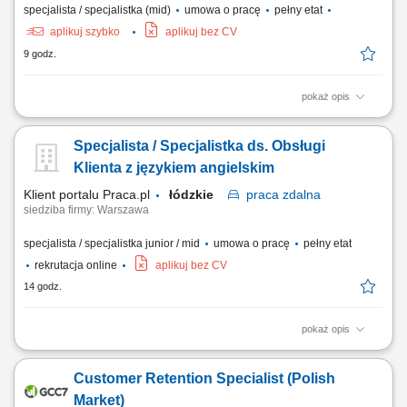
specjalista / specjalistka (mid)
umowa o pracę
pełny etat
aplikuj szybko
aplikuj bez CV
9 godz.
pokaż opis
What we do We are dedicated to helping the world's leading companies
build stronger businesses — helping them go from doing digital to being
Specjalista / Specjalistka ds. Obsługi
digital. Cognizant Poland offices are located in Gdańsk, Wrocław, and
Kraków. With the capacity to support various clients, we offer a world of...
Klienta z językiem angielskim
Klient portalu Praca.pl
łódzkie
praca
zdalna
siedziba firmy: Warszawa
specjalista / specjalistka junior / mid
umowa o pracę
pełny etat
rekrutacja online
aplikuj bez CV
14 godz.
pokaż opis
zapewnianie profesjonalnej obsługi klienta w języku angielskim
udzielanie wsparcia w zakresie produktów, zamówień oraz kont
Customer Retention Specialist (Polish
użytkowników; odpowiadanie na pytania klientów i pomoc w
rozwiązywaniu bieżących problemów; diagnozowanie podstawowych
Market)