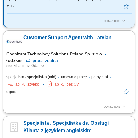
2 dni
pokaż opis
Twój zakres obowiązków: obsługa mailowa i telefoniczna klientów; praca
na systemie transportowym; nadzór nad poprawnością danych i
Customer Support Agent with Latvian
realizacją zleceń transportowych; monitorowanie wskaźników
jakościowych w transporcie; przygotowywanie raportów związanych z
obsługą klienta; bieżące...
Cognizant Technology Solutions Poland Sp. z o.o.
łódzkie
praca
zdalna
siedziba firmy: Gdańsk
specjalista / specjalistka (mid)
umowa o pracę
pełny etat
aplikuj szybko
aplikuj bez CV
9 godz.
pokaż opis
What we do We are dedicated to helping the world's leading companies
build stronger businesses — helping them go from doing digital to being
Specjalista / Specjalistka ds. Obsługi
digital. Cognizant Poland offices are located in Gdańsk, Wrocław, and
Kraków. With the capacity to support various clients, we offer a world of...
Klienta z językiem angielskim