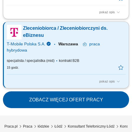
pokaż opis
Location: Gdańsk or Warsaw, Poland Contract type: Fixed-term contract (3
months) Work model: On-site training followed by remote work Your
Zleceniobiorca / Zleceniobiorczyni ds.
responsibilities Provide premium customer care. Support customers with
product-related questions, orders, account inquiries, and general
eBiznesu
assistance. Guide...
T-Mobile Polska S.A.
Warszawa
praca
hybrydowa
specjalista / specjalistka (mid)
kontrakt B2B
15 godz.
pokaż opis
ZADANIA KTÓRE NA CIEBIE CZEKAJĄ: Profesjonalna obsługa nowych i
obecnych klientów T- Mobile; Realizacja zamówień samodzielnie
złożonych przez klienta w aplikacji mobilnej Mój T-Mobile oraz na stronie
ZOBACZ WIĘCEJ OFERT PRACY
internetowej www.t-mobile.pl; Realizacja indywidualnych celów
jakościowych i...
Praca.pl
Praca
łódzkie
Łódź
Konsultant Telefoniczny Łódź
Konsult