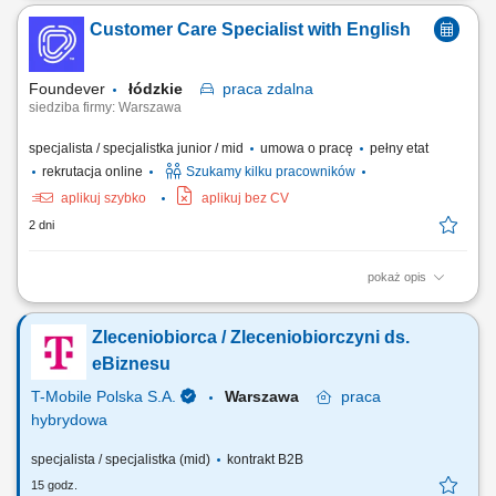
produktami firmy. Sprzedaż usług finansowych oraz szkoleń z zakresu
Customer Care Specialist with English
edukacji finansowej. Pozyskiwanie nowych klientów oraz rozwijanie
relacji z obecnymi. Współpraca z kluczowymi partnerami biznesowymi.
Praca nad realizacją...
Foundever
łódzkie
praca
zdalna
siedziba firmy: Warszawa
specjalista / specjalistka junior / mid
umowa o pracę
pełny etat
rekrutacja online
Szukamy kilku pracowników
aplikuj szybko
aplikuj bez CV
2 dni
pokaż opis
Location: Gdańsk or Warsaw, Poland Contract type: Fixed-term contract
(3 months) Work model: On-site training followed by remote work Your
Zleceniobiorca / Zleceniobiorczyni ds.
responsibilities Provide premium customer care. Support customers with
product-related questions, orders, account inquiries, and general
eBiznesu
assistance. Guide...
T-Mobile Polska S.A.
Warszawa
praca
hybrydowa
specjalista / specjalistka (mid)
kontrakt B2B
15 godz.