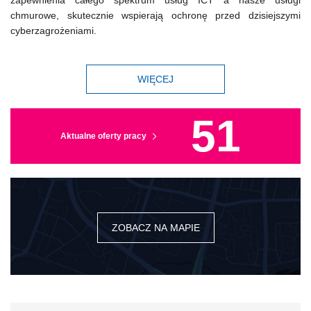
zapewnienia całego spektrum usług ICT a nasze usługi
chmurowe, skutecznie wspierają ochronę przed dzisiejszymi
cyberzagrożeniami.
WIĘCEJ
51
Aktualne oferty pracy
ZOBACZ NA MAPIE