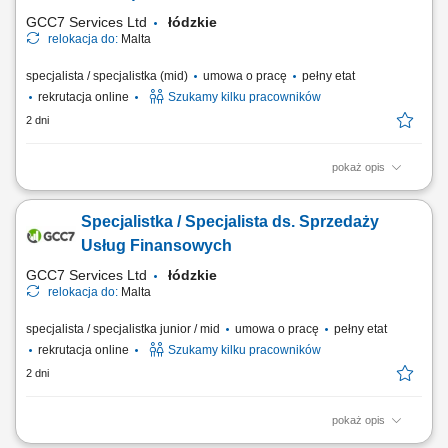
zgłoszeń dotyczących produktów i...
GCC7 Services Ltd
łódzkie
relokacja do:
Malta
specjalista / specjalistka (mid)
umowa o pracę
pełny etat
rekrutacja online
Szukamy kilku pracowników
2 dni
pokaż opis
Twoje zadania: Prowadzenie rozmów telefonicznych z klientami
zainteresowanymi ofertą. Doradztwo oraz sprzedaż usług związanych z
Specjalistka / Specjalista ds. Sprzedaży
edukacją finansową. Budowanie trwałych relacji z klientami i rozwijanie
współpracy z partnerami biznesowymi. Realizacja planów
Usług Finansowych
sprzedażowych oraz dbanie o...
GCC7 Services Ltd
łódzkie
relokacja do:
Malta
specjalista / specjalistka junior / mid
umowa o pracę
pełny etat
rekrutacja online
Szukamy kilku pracowników
2 dni
pokaż opis
Zakres obowiązków: Telefoniczny kontakt z klientami zainteresowanymi