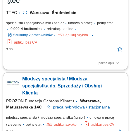
obiekcji klientów; Prowadzenie rozmów sprzedażowych oraz realizacja
transakcji;
TTEC
Warszawa, Śródmieście
specjalista / specjalistka mid / senior
umowa o pracę
pełny etat
9 000 zł
brutto/mies.
rekrutacja online
Szukamy 2 pracowników
aplikuj szybko
aplikuj bez CV
3 dni
pokaż opis
As a Sales Representative (Presales) with German – Hybrid, working on
site in Warsaw, Poland, you’ll be a part of bringing humanity to business.
Młodszy specjalista / Młodsza
#experienceTTEC Our employees have spoken. Our purpose, team, and
company culture are amazing and our Great Place to Work® certification
specjalistka ds. Sprzedaży i Obsługi
in Poland...
Klienta
PROZON Fundacja Ochrony Klimatu
Warszawa,
Matuszewska 14C
praca
hybrydowa / stacjonarna
młodszy specjalista / młodsza specjalistka (junior)
umowa o pracę
/ zlecenie
pełny etat
aplikuj szybko
aplikuj bez CV