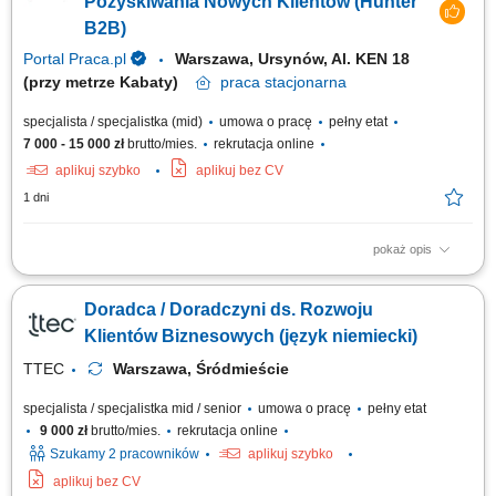
Pozyskiwania Nowych Klientów (Hunter
B2B)
Portal Praca.pl
Warszawa, Ursynów, Al. KEN 18
(przy metrze Kabaty)
praca
stacjonarna
specjalista / specjalistka (mid)
umowa o pracę
pełny etat
7 000 - 15 000 zł
brutto/mies.
rekrutacja online
aplikuj szybko
aplikuj bez CV
1 dni
pokaż opis
Zakres obowiązków: Będziesz pierwszą osobą, z którą rozmawia klient.
To od Ciebie będzie zależało, czy szybko otrzyma właściwe rozwiązanie i
Doradca / Doradczyni ds. Rozwoju
odpowiednie wsparcie. szybkie nawiązywanie kontaktu z klientami
przekazanymi do obsługi, diagnozowanie potrzeb i ocena gotowości
Klientów Biznesowych (język niemiecki)
klienta do...
TTEC
Warszawa, Śródmieście
specjalista / specjalistka mid / senior
umowa o pracę
pełny etat
9 000 zł
brutto/mies.
rekrutacja online
Szukamy 2 pracowników
aplikuj szybko
aplikuj bez CV