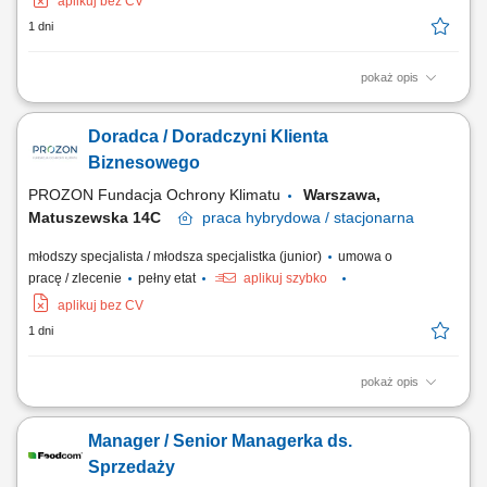
aplikuj bez CV
1 dni
pokaż opis
Opis stanowiska pozyskiwanie informacji o potencjalnych klientach i
analizowanie ich potrzeb biznesowych, inicjowanie kontaktów z firmami
Doradca / Doradczyni Klienta
oraz budowanie zainteresowania ofertą, współpraca z zespołem
sprzedaży w zakresie przygotowywania nowych możliwości
Biznesowego
biznesowych, umawianie spotkań...
PROZON Fundacja Ochrony Klimatu
Warszawa,
Matuszewska 14C
praca
hybrydowa / stacjonarna
młodszy specjalista / młodsza specjalistka (junior)
umowa o
pracę / zlecenie
pełny etat
aplikuj szybko
aplikuj bez CV
1 dni
pokaż opis
Opis stanowiska Aktywne pozyskiwanie nowych klientów oraz
rozwijanie współpracy z obecnymi partnerami biznesowymi.
Manager / Senior Managerka ds.
Telefoniczne i mailowe prowadzenie kontaktów z klientami w celu
budowania trwałych relacji. Opracowywanie ofert handlowych oraz
Sprzedaży
udział w uzgadnianiu warunków współpracy....