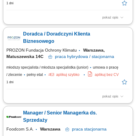
1 dni
pokaż opis
Opis stanowiska pozyskiwanie informacji o potencjalnych klientach i
analizowanie ich potrzeb biznesowych, inicjowanie kontaktów z firmami
Doradca / Doradczyni Klienta
oraz budowanie zainteresowania ofertą, współpraca z zespołem
sprzedaży w zakresie przygotowywania nowych możliwości biznesowych,
Biznesowego
umawianie spotkań...
PROZON Fundacja Ochrony Klimatu
Warszawa,
Matuszewska 14C
praca
hybrydowa / stacjonarna
młodszy specjalista / młodsza specjalistka (junior)
umowa o pracę
/ zlecenie
pełny etat
aplikuj szybko
aplikuj bez CV
1 dni
pokaż opis
Opis stanowiska Aktywne pozyskiwanie nowych klientów oraz rozwijanie
współpracy z obecnymi partnerami biznesowymi. Telefoniczne i mailowe
Manager / Senior Managerka ds.
prowadzenie kontaktów z klientami w celu budowania trwałych relacji.
Opracowywanie ofert handlowych oraz udział w uzgadnianiu warunków
Sprzedaży
współpracy....
Foodcom S.A.
Warszawa
praca
stacjonarna