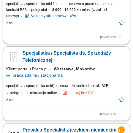
specjalista / specjalistka mid / senior
umowa o pracę / zlecenie /
kontrakt B2B
pełny etat
8 000 - 12 000 zł
/ mies. (w zal. od
umowy)
Szukamy kilku pracowników
2 dni
pokaż opis
Zadania: Pozyskiwanie nowych partnerów biznesowych w branżach
produkcyjnych (pasze, spożywcza, chemia, FMCG). Samodzielne
Specjalistka / Specjalista ds. Sprzedaży
prowadzenie negocjacji i monitorowanie całego procesu sprzedaży.
Aktywne poszukiwanie nowych rynków zbytu oraz analiza ich potencjału.
Telefonicznej
Koordynacja dokumentacji handlowej...
Klient portalu Praca.pl
Warszawa, Mokotów
praca
zdalna / stacjonarna
specjalista / specjalistka (mid)
umowa zlecenie / kontrakt B2B
pełny etat
rekrutacja online
aplikuj bez CV
2 dni
pokaż opis
Telefoniczny kontakt z klientami i aktywna sprzedaż biletów na
wydarzenia; Prezentowanie oferty koncertowej, informowanie o terminach
Presales Specialist z językiem niemieckim
i lokalizacjach; Doradztwo w wyborze wydarzeń oraz obsługa pytań i