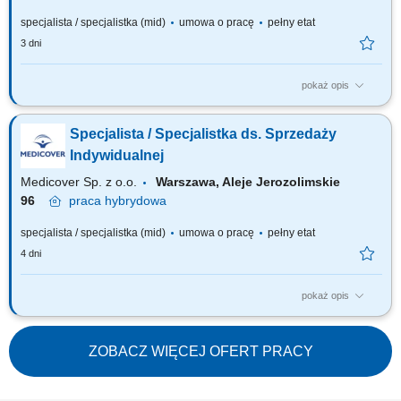
specjalista / specjalistka (mid)
umowa o pracę
pełny etat
3 dni
pokaż opis
Zakres obowiązków: Aktywna sprzedaż telefoniczna (wychodząca) do
aptek zgodnie z obowiązującymi standardami firmy. Stałe monitorowanie
Specjalista / Specjalistka ds. Sprzedaży
wyników sprzedaży, analizowanie odchyleń od przypisanych celów
sprzedażowych; Budowanie i utrzymywanie relacji z kierownikami aptek
Indywidualnej
oraz osobami...
Medicover Sp. z o.o.
Warszawa, Aleje Jerozolimskie
96
praca
hybrydowa
specjalista / specjalistka (mid)
umowa o pracę
pełny etat
4 dni
pokaż opis
Szukamy Ciebie, jeśli: jesteś na początku swojej drogi zawodowej lub
chcesz dalej rozwijać się w pracy z Klientem (szczególnie docenimy
pierwsze doświadczenie w pracy w sprzedaży), chcesz rozwijać
ZOBACZ WIĘCEJ OFERT PRACY
kompetencje sprzedażowe i nauczyć się skutecznego dopasowywania
rozwiązań do potrzeb...