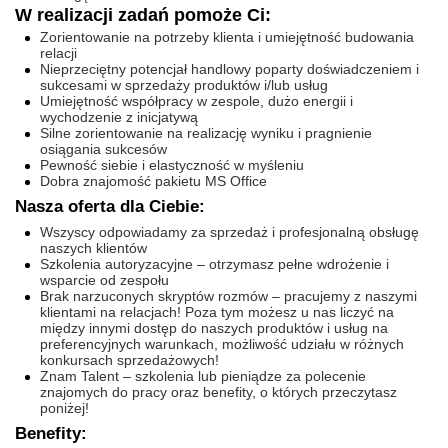
W realizacji zadań pomoże Ci:
Zorientowanie na potrzeby klienta i umiejętność budowania
relacji
Nieprzeciętny potencjał handlowy poparty doświadczeniem i
sukcesami w sprzedaży produktów i/lub usług
Umiejętność współpracy w zespole, dużo energii i
wychodzenie z inicjatywą
Silne zorientowanie na realizację wyniku i pragnienie
osiągania sukcesów
Pewność siebie i elastyczność w myśleniu
Dobra znajomość pakietu MS Office
Nasza oferta dla Ciebie:
Wszyscy odpowiadamy za sprzedaż i profesjonalną obsługę
naszych klientów
Szkolenia autoryzacyjne – otrzymasz pełne wdrożenie i
wsparcie od zespołu
Brak narzuconych skryptów rozmów – pracujemy z naszymi
klientami na relacjach! Poza tym możesz u nas liczyć na
między innymi dostęp do naszych produktów i usług na
preferencyjnych warunkach, możliwość udziału w różnych
konkursach sprzedażowych!
Znam Talent – szkolenia lub pieniądze za polecenie
znajomych do pracy oraz benefity, o których przeczytasz
poniżej!
Benefity: