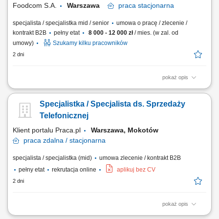
Foodcom S.A.
Warszawa
praca
stacjonarna
specjalista / specjalistka mid / senior
umowa o pracę / zlecenie /
kontrakt B2B
pełny etat
8 000 - 12 000 zł
/ mies. (w zal. od
umowy)
Szukamy kilku pracowników
2 dni
pokaż opis
Zadania: Pozyskiwanie nowych partnerów biznesowych w branżach
produkcyjnych (pasze, spożywcza, chemia, FMCG). Samodzielne
Specjalistka / Specjalista ds. Sprzedaży
prowadzenie negocjacji i monitorowanie całego procesu sprzedaży.
Aktywne poszukiwanie nowych rynków zbytu oraz analiza ich
Telefonicznej
potencjału. Koordynacja dokumentacji handlowej...
Klient portalu Praca.pl
Warszawa, Mokotów
praca
zdalna / stacjonarna
specjalista / specjalistka (mid)
umowa zlecenie / kontrakt B2B
pełny etat
rekrutacja online
aplikuj bez CV
2 dni
pokaż opis
Telefoniczny kontakt z klientami i aktywna sprzedaż biletów na