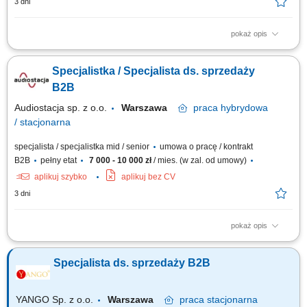
3 dni
pokaż opis
Opis stanowiska Nawiązywanie współpracy z nowymi klientami oraz
rozwijanie długofalowych relacji biznesowych. Utrzymywanie regularnego
Specjalistka / Specjalista ds. sprzedaży
kontaktu z obecnymi kontrahentami i zapewnianie wysokiego standardu
obsługi. Przygotowywanie ofert handlowych dopasowanych do potrzeb
B2B
klientów oraz prowadzenie...
Audiostacja sp. z o.o.
Warszawa
praca
hybrydowa
/ stacjonarna
specjalista / specjalistka mid / senior
umowa o pracę / kontrakt
B2B
pełny etat
7 000 - 10 000 zł
/ mies. (w zal. od umowy)
aplikuj szybko
aplikuj bez CV
3 dni
pokaż opis
Zakres obowiązków: Obsługa i rozwój relacji z klientami biznesowymi
(m.in. sklepy muzyczne, foto/video, komputerowe, Hi-Fi, gaming, sieci
Specjalista ds. sprzedaży B2B
handlowe) Aktywna współpraca z partnerami w całej Polsce; Realizacja
planów sprzedażowych; Spotkania i wizyty u klientów; Przygotowywanie
ofert...
YANGO Sp. z o.o.
Warszawa
praca
stacjonarna