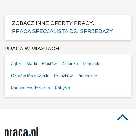
kompetencje sprzedażowe i nauczyć się skutecznego dopasowywania
rozwiązań do potrzeb...
ZOBACZ INNE OFERTY PRACY:
PRACA SPECJALISTA DS. SPRZEDAŻY
PRACA W MIASTACH
Ząbki
Marki
Piastów
Zielonka
Łomianki
Ożarów Mazowiecki
Pruszków
Piaseczno
Konstancin-Jeziorna
Kobyłka