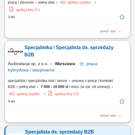
pracę / zlecenie
pełny etat
aplikuj szybko
aplikuj bez CV
3 dni
pokaż opis
Opis stanowiska Nawiązywanie współpracy z nowymi klientami oraz
rozwijanie długofalowych relacji biznesowych. Utrzymywanie
Specjalistka / Specjalista ds. sprzedaży
regularnego kontaktu z obecnymi kontrahentami i zapewnianie
wysokiego standardu obsługi. Przygotowywanie ofert handlowych
B2B
dopasowanych do potrzeb klientów oraz prowadzenie...
Audiostacja sp. z o.o.
Warszawa
praca
hybrydowa / stacjonarna
specjalista / specjalistka mid / senior
umowa o pracę / kontrakt
B2B
pełny etat
7 000 - 10 000 zł
/ mies. (w zal. od umowy)
aplikuj szybko
aplikuj bez CV
3 dni
pokaż opis
Zakres obowiązków: Obsługa i rozwój relacji z klientami biznesowymi
(m.in. sklepy muzyczne, foto/video, komputerowe, Hi-Fi, gaming, sieci
Specjalista ds. sprzedaży B2B
handlowe) Aktywna współpraca z partnerami w całej Polsce; Realizacja