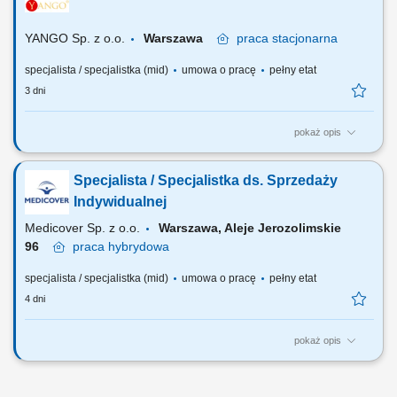
planów sprzedażowych; Spotkania i wizyty u klientów; Przygotowywanie
ofert...
YANGO Sp. z o.o.
Warszawa
praca
stacjonarna
specjalista / specjalistka (mid)
umowa o pracę
pełny etat
3 dni
pokaż opis
Zakres obowiązków: Aktywna sprzedaż telefoniczna (wychodząca) do
aptek zgodnie z obowiązującymi standardami firmy. Stałe
Specjalista / Specjalistka ds. Sprzedaży
monitorowanie wyników sprzedaży, analizowanie odchyleń od
przypisanych celów sprzedażowych; Budowanie i utrzymywanie relacji
Indywidualnej
z kierownikami aptek oraz osobami...
Medicover Sp. z o.o.
Warszawa, Aleje Jerozolimskie
96
praca
hybrydowa
specjalista / specjalistka (mid)
umowa o pracę
pełny etat
4 dni
pokaż opis
Szukamy Ciebie, jeśli: jesteś na początku swojej drogi zawodowej lub
chcesz dalej rozwijać się w pracy z Klientem (szczególnie docenimy
pierwsze doświadczenie w pracy w sprzedaży), chcesz rozwijać