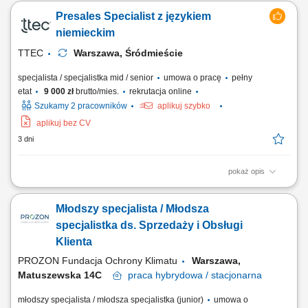
wydarzenia; Prezentowanie oferty koncertowej, informowanie o
Presales Specialist z językiem
terminach i lokalizacjach; Doradztwo w wyborze wydarzeń oraz obsługa
pytań i obiekcji klientów; Prowadzenie rozmów sprzedażowych oraz
niemieckim
realizacja transakcji;
TTEC
Warszawa, Śródmieście
specjalista / specjalistka mid / senior
umowa o pracę
pełny
etat
9 000 zł
brutto/mies.
rekrutacja online
Szukamy 2 pracowników
aplikuj szybko
aplikuj bez CV
3 dni
pokaż opis
As a Sales Representative (Presales) with German – Hybrid, working on
site in Warsaw, Poland, you’ll be a part of bringing humanity to business.
Młodszy specjalista / Młodsza
#experienceTTEC Our employees have spoken. Our purpose, team,
and company culture are amazing and our Great Place to Work®
specjalistka ds. Sprzedaży i Obsługi
certification in Poland...
Klienta
PROZON Fundacja Ochrony Klimatu
Warszawa,
Matuszewska 14C
praca
hybrydowa / stacjonarna
młodszy specjalista / młodsza specjalistka (junior)
umowa o