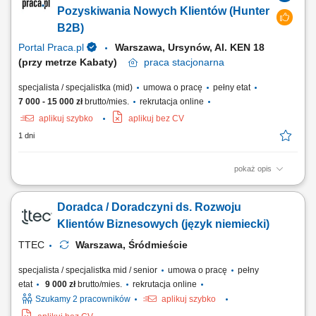
Pozyskiwania Nowych Klientów (Hunter
B2B)
Portal Praca.pl
Warszawa, Ursynów, Al. KEN 18
(przy metrze Kabaty)
praca
stacjonarna
specjalista / specjalistka (mid)
umowa o pracę
pełny etat
7 000 - 15 000 zł
brutto/mies.
rekrutacja online
aplikuj szybko
aplikuj bez CV
1 dni
pokaż opis
Zakres obowiązków: Będziesz pierwszą osobą, z którą rozmawia klient.
To od Ciebie będzie zależało, czy szybko otrzyma właściwe rozwiązanie
Doradca / Doradczyni ds. Rozwoju
i odpowiednie wsparcie. szybkie nawiązywanie kontaktu z klientami
przekazanymi do obsługi, diagnozowanie potrzeb i ocena gotowości
Klientów Biznesowych (język niemiecki)
klienta do...
TTEC
Warszawa, Śródmieście
specjalista / specjalistka mid / senior
umowa o pracę
pełny
etat
9 000 zł
brutto/mies.
rekrutacja online
Szukamy 2 pracowników
aplikuj szybko