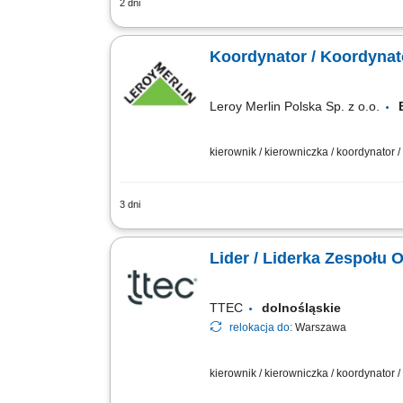
2 dni
Aktywne rozwijanie sprzedaży usług ora
Wspieranie rozwoju oferty usługowej o
Koordynator / Koordynat
Leroy Merlin Polska Sp. z o.o.
kierownik / kierowniczka / koordynator 
3 dni
Jakie zadania na Ciebie czekają? akty
obowiązującymi standardami; koordynow
Lider / Liderka Zespołu 
TTEC
dolnośląskie
relokacja do:
Warszawa
kierownik / kierowniczka / koordynator 