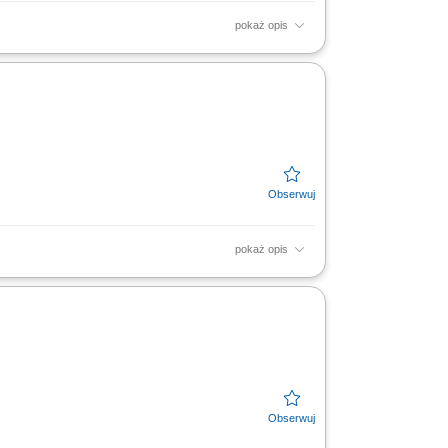
pokaż opis
i rozwój kompetencji członków zespołu.
akość...
pokaż opis
ymentu; Analiza wyników sprzedaży; Nadzór