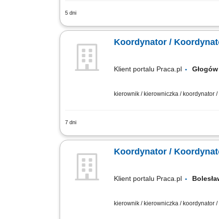
5 dni
Zakres obowiązków: Zarządzanie pracą 
Rozwiązywanie bieżących problemów ope
Koordynator / Koordynat
Klient portalu Praca.pl
Głog
kierownik / kierowniczka / koordynator 
7 dni
Zapewnienie profesjonalnej obsługi kl
operacyjny działu;
Koordynator / Koordynat
Klient portalu Praca.pl
Bolesł
kierownik / kierowniczka / koordynator 