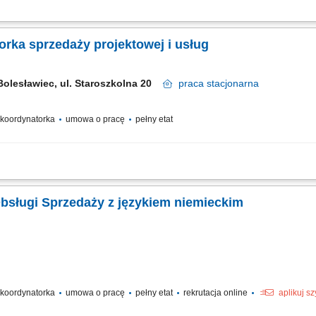
z współpracy z klientami i wykonawcami. Przygotowywanie ofert handlowych i koor
raz wdrażanie nowych rozwiązań. Analizowanie wskaźników sprzedaży i rekomendo
orka sprzedaży projektowej i usług
Bolesławiec, ul. Staroszkolna 20
praca
stacjonarna
/ koordynatorka
umowa o pracę
pełny etat
wne pozyskiwanie i rozwijanie współpracy z wykonawcami usług oraz przygotowywa
anie sprzedaży usług projektowych i montażowych w tym monitorowanie efektywnośc
Obsługi Sprzedaży z językiem niemieckim
/ koordynatorka
umowa o pracę
pełny etat
rekrutacja online
aplikuj s