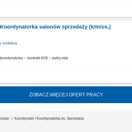
Zespołem; Zarządzanie i nadzór nad procesami w powierzonym Zespołem; Aktywn
ikacyjne, GAP; Procesowanie wniosków kredytowych, leasingowych; Przygotowywan
 Koordynatorka salonów sprzedaży (k/m/os.)
a
mobilna
/ koordynatorka
kontrakt B2B
pełny etat
ch oraz dbanie o retencję klientów w podległym regionie. Stały nadzór nad fun
racyjne zespołu w osiąganiu wyznaczonych planów. Prowadzenie szkoleń wewnętrz
ZOBACZ WIĘCEJ OFERT PRACY
rocław
Koordynator / Koordynatorka ds. Sprzedaży