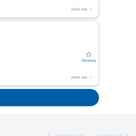
pokaż opis
a sprzedaż produktów finansowych:
ie oraz koordynowanie obiegu...
pokaż opis
kcjonowaniem placówek w przydzielonym
nych z zakresu...
Poprzednia
oferta
Następna
oferta