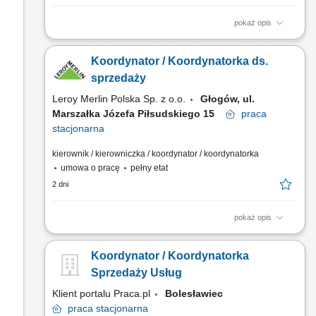
pokaż opis
Zarządzanie codzienną pracą zespołu doradców oraz
wsparcie ich w realizacji celów. Analiza bieżących wyników
Koordynator / Koordynatorka ds.
ekonomicznych i wskaźników handlowych w podległym
obszarze. Bezpośrednia obsługa kupujących oraz dobór
sprzedaży
rozwiązań produktowych do ich potrzeb. Nadzór nad stanami...
Leroy Merlin Polska Sp. z o.o.
Głogów, ul.
Marszałka Józefa Piłsudskiego 15
praca
stacjonarna
kierownik / kierowniczka / koordynator / koordynatorka
umowa o pracę
pełny etat
2 dni
pokaż opis
Jakie zadania na Ciebie czekają? koordynowanie pracy
zespołu Doradców Klienta; monitorowanie wyników
Koordynator / Koordynatorka
sprzedażowych/ekonomicznych w podległym dziale/sektorze;
aktywna sprzedaż produktów i usług, dostosowana do
Sprzedaży Usług
indywidualnych potrzeb klientów; przygotowywanie zamówień
Klient portalu Praca.pl
Bolesławiec
dla klienta i...
praca
stacjonarna