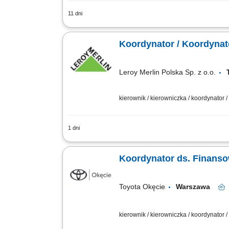
11 dni
Nadzorowanie i ciągłe udoskonalanie 
organizowaniu pracy zespołu, przydziel
Koordynator / Koordynat
Leroy Merlin Polska Sp. z o.o.
kierownik / kierowniczka / koordynator 
1 dni
Jakie zadania na Ciebie czekają? koo
dziale/sektorze; aktywna sprzedaż prod
Koordynator ds. Finanso
Toyota Okęcie
Warszawa
kierownik / kierowniczka / koordynator 