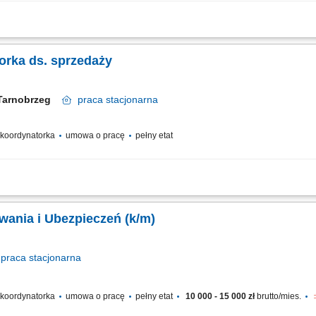
procesu sprzedaży usług projektowych oraz montażowych w obrębie działu. Wspier
aniu zadań oraz dbaniu o wysokie standardy obsługi. Tworzenie dedykowanych ofer
orka ds. sprzedaży
Tarnobrzeg
praca
stacjonarna
/ koordynatorka
umowa o pracę
pełny etat
rdynowanie pracy zespołu Doradców Klienta; monitorowanie wyników sprzedażow
uktów i usług, dostosowana do indywidualnych potrzeb klientów; przygotowywanie z
wania i Ubezpieczeń (k/m)
praca
stacjonarna
/ koordynatorka
umowa o pracę
pełny etat
10 000 - 15 000 zł
brutto/mies.