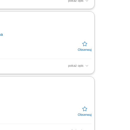
pokaż opis
micznych i wskaźników handlowych w
anami...
na
pokaż opis
ych/ekonomicznych w podległym
amówień dla klienta i...