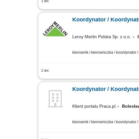
1 dni
Zarządzanie codzienną pracą zespołu d
podległym obszarze. Bezpośrednia obsł
Koordynator / Koordynat
Leroy Merlin Polska Sp. z o.o.
kierownik / kierowniczka / koordynator 
2 dni
Jakie zadania na Ciebie czekają? koo
dziale/sektorze; aktywna sprzedaż prod
Koordynator / Koordynat
Klient portalu Praca.pl
Bolesł
kierownik / kierowniczka / koordynator 