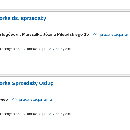
oradców oraz wsparcie ich w realizacji celów. Analiza bieżących wyników ekono
uga kupujących oraz dobór rozwiązań produktowych do ich potrzeb. Nadzór nad st
orka ds. sprzedaży
Głogów, ul. Marszałka Józefa Piłsudskiego 15
praca
stacjonar
/ koordynatorka
umowa o pracę
pełny etat
rdynowanie pracy zespołu Doradców Klienta; monitorowanie wyników sprzedażow
uktów i usług, dostosowana do indywidualnych potrzeb klientów; przygotowywanie z
orka Sprzedaży Usług
awiec
praca
stacjonarna
/ koordynatorka
umowa o pracę
pełny etat