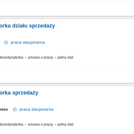
zespołu oraz wspieranie pracowników w realizacji celów. Motywowanie, coaching 
racyjnych oraz obsługa eskalacji zgłaszanych przez klientów. Dbanie o wysoką j
orka działu sprzedaży
ów
praca
stacjonarna
/ koordynatorka
umowa o pracę
pełny etat
ientów; Koordynacja zadań zespołu; Zarządzanie dostępnością i ekspozycją asort
orka sprzedaży
awiec
praca
stacjonarna
/ koordynatorka
umowa o pracę
pełny etat