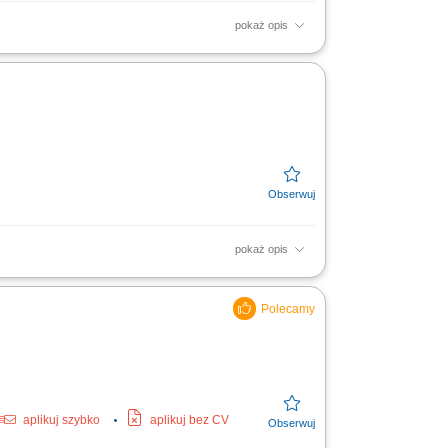
pokaż opis
anie kierownika sektora w codziennym
t i cenników oraz...
pokaż opis
ych/ekonomicznych w podległym
amówień dla klienta i...
aplikuj szybko
aplikuj bez CV