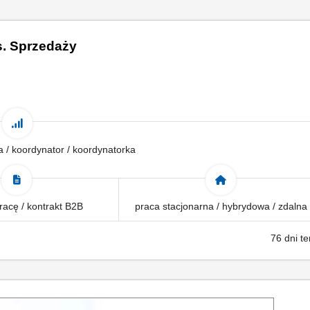
s. Sprzedaży
a / koordynator / koordynatorka
acę / kontrakt B2B
praca stacjonarna / hybrydowa / zdalna
76 dni t