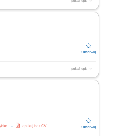
pokaż opis
dynowanie procesu ich realizacji.
wanie działań...
pokaż opis
nie ofert i cenników zgodnie z
i oraz rozwijanie oferty;...
zybko
aplikuj bez CV