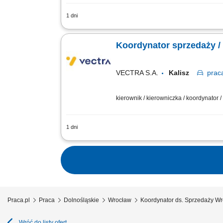
1 dni
Twoje zadania Efektywne zarządzanie 
kredyt, leasing, ubezpieczenia komun
Koordynator sprzedaży /
VECTRA S.A.
Kalisz
prac
kierownik / kierowniczka / koordynator 
1 dni
Zadania: Realizacja celów sprzedażowy
obszarze. Wsparcie merytoryczne i ope
Praca.pl
Praca
Dolnośląskie
Wrocław
Koordynator ds. Sprzedaży W
Wróć do listy ofert