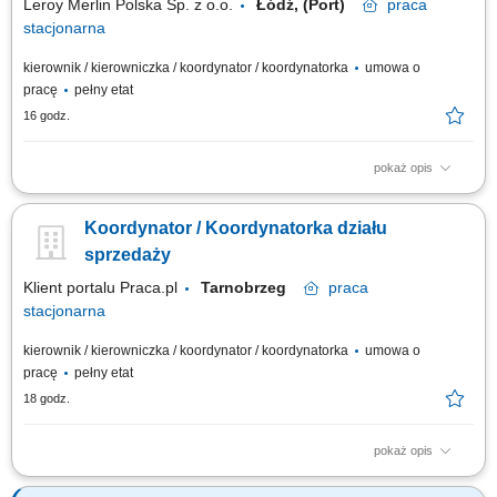
Leroy Merlin Polska Sp. z o.o.
Łódź, (Port)
praca
stacjonarna
kierownik / kierowniczka / koordynator / koordynatorka
umowa o
pracę
pełny etat
16 godz.
pokaż opis
Jakie zadania na Ciebie czekają? koordynowanie pracy zespołu
Doradców Klienta; monitorowanie wyników
Koordynator / Koordynatorka działu
sprzedażowych/ekonomicznych w podległym dziale/sektorze; aktywna
sprzedaż produktów i usług, dostosowana do indywidualnych potrzeb
sprzedaży
klientów; przygotowywanie zamówień dla klienta i...
Klient portalu Praca.pl
Tarnobrzeg
praca
stacjonarna
kierownik / kierowniczka / koordynator / koordynatorka
umowa o
pracę
pełny etat
18 godz.
pokaż opis
Zapewnienie profesjonalnej obsługi klientów; Koordynacja zadań
zespołu; Zarządzanie dostępnością i ekspozycją asortymentu; Analiza