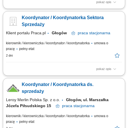
pokaż opis
Zakres obowiązków: Zarządzanie pracą zespołu oraz wspieranie
pracowników w realizacji celów. Motywowanie, coaching i rozwój
Koordynator / Koordynatorka Sektora
kompetencji członków zespołu. Rozwiązywanie bieżących problemów
operacyjnych oraz obsługa eskalacji zgłaszanych przez klientów. Dbanie
Sprzedaży
o wysoką jakość...
Klient portalu Praca.pl
Głogów
praca
stacjonarna
kierownik / kierowniczka / koordynator / koordynatorka
umowa o
pracę
pełny etat
2 dni
pokaż opis
Zarządzanie codzienną pracą zespołu doradców oraz wsparcie ich w
realizacji celów. Analiza bieżących wyników ekonomicznych i wskaźników
Koordynator / Koordynatorka ds.
handlowych w podległym obszarze. Bezpośrednia obsługa kupujących
oraz dobór rozwiązań produktowych do ich potrzeb. Nadzór nad
sprzedaży
stanami...
Leroy Merlin Polska Sp. z o.o.
Głogów, ul. Marszałka
Józefa Piłsudskiego 15
praca
stacjonarna
kierownik / kierowniczka / koordynator / koordynatorka
umowa o
pracę
pełny etat