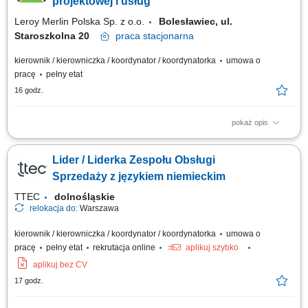
projektowej i usług
Leroy Merlin Polska Sp. z o.o.
Bolesławiec, ul.
Staroszkolna 20
praca
stacjonarna
kierownik / kierowniczka / koordynator / koordynatorka
umowa o
pracę
pełny etat
16 godz.
pokaż opis
Jakie zadania na Ciebie czekają? aktywne pozyskiwanie i rozwijanie
współpracy z wykonawcami usług oraz przygotowywanie ofert i cenników
Lider / Liderka Zespołu Obsługi
zgodnie z obowiązującymi standardami; koordynowanie sprzedaży usług
projektowych i montażowych w tym monitorowanie efektywności oraz
Sprzedaży z językiem niemieckim
rozwijanie oferty;...
TTEC
dolnośląskie
relokacja do:
Warszawa
kierownik / kierowniczka / koordynator / koordynatorka
umowa o
pracę
pełny etat
rekrutacja online
aplikuj szybko
aplikuj bez CV
17 godz.