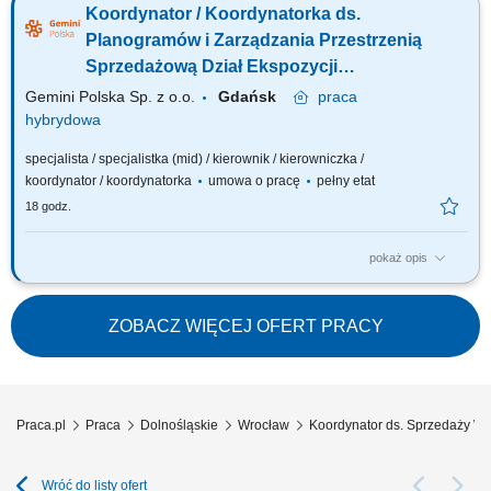
Koordynator / Koordynatorka ds.
wyników sprzedaży; Nadzór operacyjny działu;
Planogramów i Zarządzania Przestrzenią
Sprzedażową Dział Ekspozycji
Produktowej Aptek
Gemini Polska Sp. z o.o.
Gdańsk
praca
hybrydowa
specjalista / specjalistka (mid) / kierownik / kierowniczka /
koordynator / koordynatorka
umowa o pracę
pełny etat
18 godz.
pokaż opis
Masz praktyczne doświadczenie w tworzeniu planogramów, space
planningu lub zarządzaniu przestrzenią sprzedażową? Potrafisz
analizować rotację produktów, marżę, sprzedaż oraz wskaźniki
ZOBACZ WIĘCEJ OFERT PRACY
efektywności powierzchni, a następnie przekładać dane na konkretne
rozwiązania ekspozycyjne?...
Praca.pl
Praca
Dolnośląskie
Wrocław
Koordynator ds. Sprzedaży W
Wróć do listy ofert