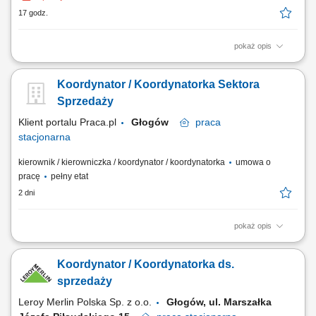
17 godz.
pokaż opis
Zakres obowiązków: Zarządzanie pracą zespołu oraz wspieranie
pracowników w realizacji celów. Motywowanie, coaching i rozwój
Koordynator / Koordynatorka Sektora
kompetencji członków zespołu. Rozwiązywanie bieżących problemów
operacyjnych oraz obsługa eskalacji zgłaszanych przez klientów.
Sprzedaży
Dbanie o wysoką jakość...
Klient portalu Praca.pl
Głogów
praca
stacjonarna
kierownik / kierowniczka / koordynator / koordynatorka
umowa o
pracę
pełny etat
2 dni
pokaż opis
Zarządzanie codzienną pracą zespołu doradców oraz wsparcie ich w
realizacji celów. Analiza bieżących wyników ekonomicznych i
Koordynator / Koordynatorka ds.
wskaźników handlowych w podległym obszarze. Bezpośrednia obsługa
kupujących oraz dobór rozwiązań produktowych do ich potrzeb. Nadzór
sprzedaży
nad stanami...
Leroy Merlin Polska Sp. z o.o.
Głogów, ul. Marszałka