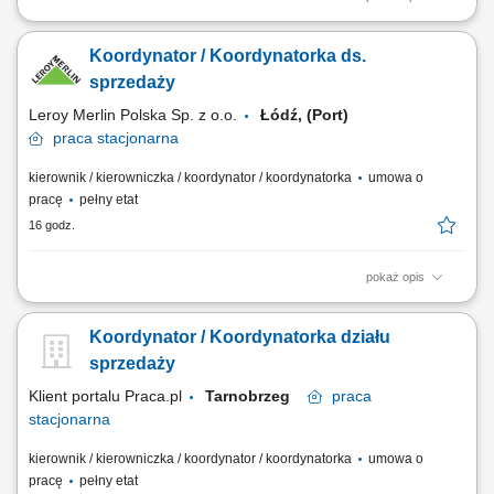
Nadzorowanie i ciągłe udoskonalanie procesu sprzedaży usług
projektowych oraz montażowych w obrębie działu. Wspieranie
Koordynator / Koordynatorka ds.
kierownika sektora w codziennym organizowaniu pracy zespołu,
przydzielaniu zadań oraz dbaniu o wysokie standardy obsługi.
sprzedaży
Tworzenie dedykowanych ofert i cenników oraz...
Leroy Merlin Polska Sp. z o.o.
Łódź, (Port)
praca
stacjonarna
kierownik / kierowniczka / koordynator / koordynatorka
umowa o
pracę
pełny etat
16 godz.
pokaż opis
Jakie zadania na Ciebie czekają? koordynowanie pracy zespołu
Doradców Klienta; monitorowanie wyników
Koordynator / Koordynatorka działu
sprzedażowych/ekonomicznych w podległym dziale/sektorze; aktywna
sprzedaż produktów i usług, dostosowana do indywidualnych potrzeb
sprzedaży
klientów; przygotowywanie zamówień dla klienta i...
Klient portalu Praca.pl
Tarnobrzeg
praca
stacjonarna
kierownik / kierowniczka / koordynator / koordynatorka
umowa o
pracę
pełny etat