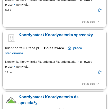
pracę
pełny etat
8 dni
pokaż opis
Zapewnienie profesjonalnej obsługi klientów; Koordynacja zadań
zespołu; Zarządzanie dostępnością i ekspozycją asortymentu; Analiza
Koordynator / Koordynatorka sprzedaży
wyników sprzedaży; Nadzór operacyjny działu;
Klient portalu Praca.pl
Bolesławiec
praca
stacjonarna
kierownik / kierowniczka / koordynator / koordynatorka
umowa o
pracę
pełny etat
12 dni
pokaż opis
Nadzorowanie i ciągłe udoskonalanie procesu sprzedaży usług
projektowych oraz montażowych w obrębie działu. Wspieranie kierownika
Koordynator / Koordynatorka ds.
sektora w codziennym organizowaniu pracy zespołu, przydzielaniu zadań
oraz dbaniu o wysokie standardy obsługi. Tworzenie dedykowanych ofert
sprzedaży
i cenników oraz...