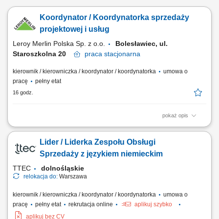
Koordynator / Koordynatorka sprzedaży
projektowej i usług
Leroy Merlin Polska Sp. z o.o.
Bolesławiec, ul.
Staroszkolna 20
praca
stacjonarna
kierownik / kierowniczka / koordynator / koordynatorka
umowa o
pracę
pełny etat
16 godz.
pokaż opis
Jakie zadania na Ciebie czekają? aktywne pozyskiwanie i rozwijanie
współpracy z wykonawcami usług oraz przygotowywanie ofert i
Lider / Liderka Zespołu Obsługi
cenników zgodnie z obowiązującymi standardami; koordynowanie
sprzedaży usług projektowych i montażowych w tym monitorowanie
Sprzedaży z językiem niemieckim
efektywności oraz rozwijanie oferty;...
TTEC
dolnośląskie
relokacja do:
Warszawa
kierownik / kierowniczka / koordynator / koordynatorka
umowa o
pracę
pełny etat
rekrutacja online
aplikuj szybko
aplikuj bez CV