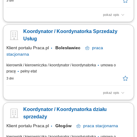
3 dni
pokaż opis
Jakie zadania na Ciebie czekają? koordynowanie pracy zespołu
Doradców Klienta; monitorowanie wyników
Koordynator / Koordynatorka Sprzedaży
sprzedażowych/ekonomicznych w podległym dziale/sektorze; aktywna
sprzedaż produktów i usług, dostosowana do indywidualnych potrzeb
Usług
klientów; przygotowywanie zamówień dla klienta i...
Klient portalu Praca.pl
Bolesławiec
praca
stacjonarna
kierownik / kierowniczka / koordynator / koordynatorka
umowa o
pracę
pełny etat
3 dni
pokaż opis
Aktywne rozwijanie sprzedaży usług oraz współpracy z klientami i
wykonawcami. Przygotowywanie ofert handlowych i koordynowanie
Koordynator / Koordynatorka działu
procesu ich realizacji. Wspieranie rozwoju oferty usługowej oraz
wdrażanie nowych rozwiązań. Analizowanie wskaźników sprzedaży i
sprzedaży
rekomendowanie działań...
Klient portalu Praca.pl
Głogów
praca
stacjonarna
kierownik / kierowniczka / koordynator / koordynatorka
umowa o