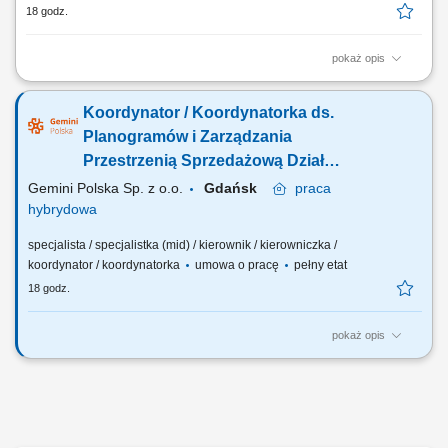
18 godz.
pokaż opis
Zapewnienie profesjonalnej obsługi klientów; Koordynacja zadań
zespołu; Zarządzanie dostępnością i ekspozycją asortymentu; Analiza
Koordynator / Koordynatorka ds.
wyników sprzedaży; Nadzór operacyjny działu;
Planogramów i Zarządzania
Przestrzenią Sprzedażową Dział
Ekspozycji Produktowej Aptek
Gemini Polska Sp. z o.o.
Gdańsk
praca
hybrydowa
specjalista / specjalistka (mid) / kierownik / kierowniczka /
koordynator / koordynatorka
umowa o pracę
pełny etat
18 godz.
pokaż opis
Masz praktyczne doświadczenie w tworzeniu planogramów, space
planningu lub zarządzaniu przestrzenią sprzedażową? Potrafisz
analizować rotację produktów, marżę, sprzedaż oraz wskaźniki
efektywności powierzchni, a następnie przekładać dane na konkretne
rozwiązania ekspozycyjne?...