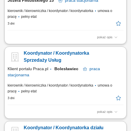
Józefa Piłsudskiego 15
praca
stacjonarna
kierownik / kierowniczka / koordynator / koordynatorka
umowa o
pracę
pełny etat
3 dni
pokaż opis
Jakie zadania na Ciebie czekają? koordynowanie pracy zespołu
Doradców Klienta; monitorowanie wyników
Koordynator / Koordynatorka
sprzedażowych/ekonomicznych w podległym dziale/sektorze; aktywna
sprzedaż produktów i usług, dostosowana do indywidualnych potrzeb
Sprzedaży Usług
klientów; przygotowywanie zamówień dla klienta i...
Klient portalu Praca.pl
Bolesławiec
praca
stacjonarna
kierownik / kierowniczka / koordynator / koordynatorka
umowa o
pracę
pełny etat
3 dni
pokaż opis
Aktywne rozwijanie sprzedaży usług oraz współpracy z klientami i
wykonawcami. Przygotowywanie ofert handlowych i koordynowanie
Koordynator / Koordynatorka działu
procesu ich realizacji. Wspieranie rozwoju oferty usługowej oraz