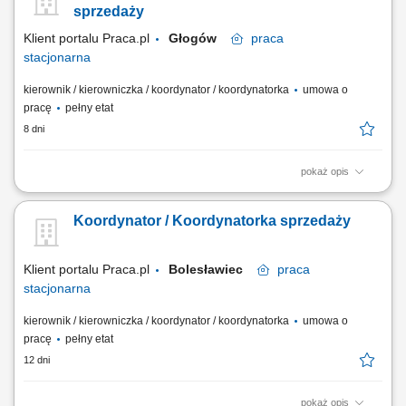
wdrażanie nowych rozwiązań. Analizowanie wskaźników sprzedaży i
sprzedaży
rekomendowanie działań...
Klient portalu Praca.pl
Głogów
praca
stacjonarna
kierownik / kierowniczka / koordynator / koordynatorka
umowa o
pracę
pełny etat
8 dni
pokaż opis
Zapewnienie profesjonalnej obsługi klientów; Koordynacja zadań
zespołu; Zarządzanie dostępnością i ekspozycją asortymentu; Analiza
Koordynator / Koordynatorka sprzedaży
wyników sprzedaży; Nadzór operacyjny działu;
Klient portalu Praca.pl
Bolesławiec
praca
stacjonarna
kierownik / kierowniczka / koordynator / koordynatorka
umowa o
pracę
pełny etat
12 dni
pokaż opis