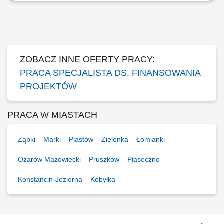
Opis stanowiska: Osoba zatrudniona na ww. stanowisku będzie
odpowiedzialna za zapewnienie obsługi finansowej jednostek
organizacyjnych Wydziału Zarządzania. Zakres obowiązków: obsługa
finansowa projektów pozyskanych z programów krajowych i
międzynarodowych, w ramach których przyznawane...
ZOBACZ INNE OFERTY PRACY:
PRACA SPECJALISTA DS. FINANSOWANIA
PROJEKTÓW
PRACA W MIASTACH
Ząbki
Marki
Piastów
Zielonka
Łomianki
Ożarów Mazowiecki
Pruszków
Piaseczno
Konstancin-Jeziorna
Kobyłka