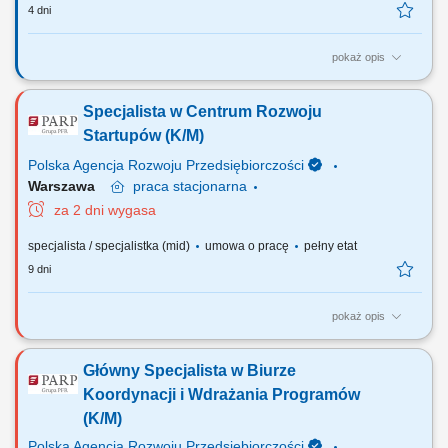
4 dni
pokaż opis
Jakie będą Twoje obowiązki? udział w opracowywaniu wniosków
składanych do instytucji zewnętrznych o wsparcie finansowe
Specjalista w Centrum Rozwoju
planowanych inwestycji, przy współpracy z innymi działami; współpraca
z funduszami ochrony środowiska i bankami w zakresie rozliczania
Startupów (K/M)
transz kredytów lub pożyczek;...
Polska Agencja Rozwoju Przedsiębiorczości
Warszawa
praca
stacjonarna
za 2 dni wygasa
specjalista / specjalistka (mid)
umowa o pracę
pełny etat
9 dni
pokaż opis
Czym będziesz się zajmować? Twoim zadaniem będzie realizacja
działań w ramach Programu Fundusze Europejskie dla Polski
Główny Specjalista w Biurze
Wschodniej działanie 01.01 Platformy startowe dla nowych pomysłów,
czyli: prowadzenie od strony merytorycznej i finansowej wyznaczonych
Koordynacji i Wdrażania Programów
umów zawartych z beneficjentami;...
(K/M)
Polska Agencja Rozwoju Przedsiębiorczości