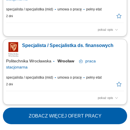
specjalista / specjalistka (mid)
umowa o pracę
pełny etat
2 dni
pokaż opis
Zakres obowiązków: Monitorowanie możliwości pozyskiwania
dofinansowań unijnych, rządowych i grantowych; Kompleksowe
Specjalista / Specjalistka ds. finansowych
przygotowywanie dokumentacji aplikacyjnej zgodnie z wytycznymi
konkursowymi; Współpraca ze środowiskiem naukowym Uczelni oraz
instytucjami krajowymi i zagranicznymi;...
Politechnika Wrocławska
Wrocław
praca
stacjonarna
specjalista / specjalistka (mid)
umowa o pracę
pełny etat
2 dni
pokaż opis
Opis stanowiska: Osoba zatrudniona na ww. stanowisku będzie
odpowiedzialna za zapewnienie obsługi finansowej jednostek
organizacyjnych Wydziału Zarządzania. Zakres obowiązków: obsługa
ZOBACZ WIĘCEJ OFERT PRACY
finansowa projektów pozyskanych z programów krajowych i
międzynarodowych, w ramach których przyznawane...