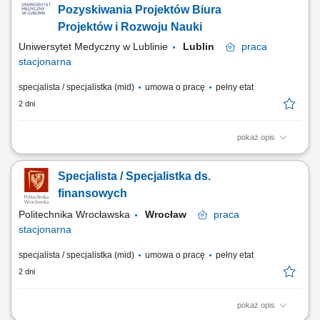
dokumentów finansowych pod względem formalnym i rachunkowym.
Pozyskiwania Projektów Biura
Obsługa finansowa jednostek...
Projektów i Rozwoju Nauki
Uniwersytet Medyczny w Lublinie
Lublin
praca
stacjonarna
specjalista / specjalistka (mid)
umowa o pracę
pełny etat
2 dni
pokaż opis
Zakres obowiązków: Monitorowanie możliwości pozyskiwania
dofinansowań unijnych, rządowych i grantowych; Kompleksowe
Specjalista / Specjalistka ds.
przygotowywanie dokumentacji aplikacyjnej zgodnie z wytycznymi
konkursowymi; Współpraca ze środowiskiem naukowym Uczelni oraz
finansowych
instytucjami krajowymi i zagranicznymi;...
Politechnika Wrocławska
Wrocław
praca
stacjonarna
specjalista / specjalistka (mid)
umowa o pracę
pełny etat
2 dni
pokaż opis