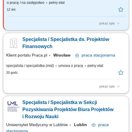
o pracę / na zastępstwo
pełny etat
12 dni
pokaż opis
Główne obowiązki: Opracowywanie standardowych rozwiązań
regulujących wdrażane przez Agencję programy pomocowe, w tym
Specjalista / Specjalistka ds. Projektów
przygotowywanie propozycji zapisów regulacji i ich uzgadnianie z innymi
komórkami Agencji. Udział w: przygotowaniu i nadzorze nad wzorami
Finansowych
dokumentów dot. wyboru projektów...
Klient portalu Praca.pl
Wrocław
praca
stacjonarna
specjalista / specjalistka (mid)
umowa o pracę
pełny etat
20 godz.
pokaż opis
Kompleksowa obsługa finansowa projektów realizowanych ze środków
krajowych i międzynarodowych. Rozliczanie projektów finansowanych
Specjalista / Specjalistka w Sekcji
m.in. z programów krajowych oraz funduszy europejskich. Kontrola
dokumentów finansowych pod względem formalnym i rachunkowym.
Pozyskiwania Projektów Biura Projektów
Obsługa finansowa jednostek...
i Rozwoju Nauki
Uniwersytet Medyczny w Lublinie
Lublin
praca
stacjonarna