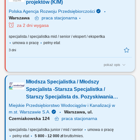
projektów (K/M)
Polska Agencja Rozwoju Przedsiębiorczości
Warszawa
praca
stacjonarna
za 2 dni wygasa
specjalista / specjalistka mid / senior / ekspert / ekspertka
umowa o pracę
pełny etat
3 dni
pokaż opis
Główne obowiązki: Realizacja zadań określonych dla Sekcji Wdrażania
I / III, w szczególności: Udział w przygotowaniu propozycji zmian w
Młodsza Specjalistka / Młodszy
zakresie aktualizacji aktów prawnych, dokumentów programowych,
wzorów umów o dofinansowanie oraz procedur i regulacji
Specjalista -Starsza Specjalistka /
wewnętrznych; Weryfikacja i...
Starszy Specjalista ds. Pozyskiwania
Finansowania (k/m/n)
Miejskie Przedsiębiorstwo Wodociągów i Kanalizacji w
m.st. Warszawie S.A.
Warszawa, ul.
Czerniakowska 124
praca
stacjonarna
specjalista / specjalistka junior / mid / senior
umowa o pracę
pełny etat
5 800 - 12 000 zł
brutto/mies.