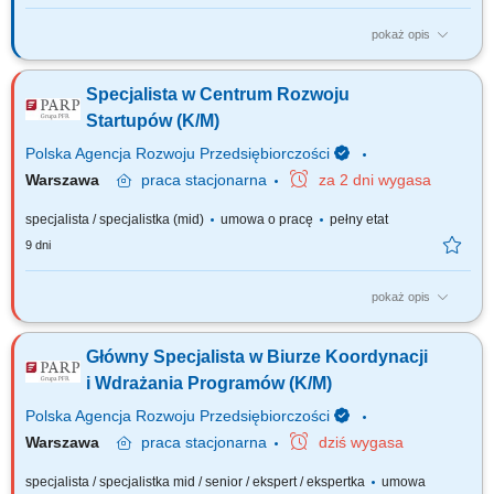
pokaż opis
Jakie będą Twoje obowiązki? udział w opracowywaniu wniosków
składanych do instytucji zewnętrznych o wsparcie finansowe
Specjalista w Centrum Rozwoju
planowanych inwestycji, przy współpracy z innymi działami; współpraca z
funduszami ochrony środowiska i bankami w zakresie rozliczania transz
Startupów (K/M)
kredytów lub pożyczek;...
Polska Agencja Rozwoju Przedsiębiorczości
Warszawa
praca
stacjonarna
za 2 dni wygasa
specjalista / specjalistka (mid)
umowa o pracę
pełny etat
9 dni
pokaż opis
Czym będziesz się zajmować? Twoim zadaniem będzie realizacja
działań w ramach Programu Fundusze Europejskie dla Polski
Główny Specjalista w Biurze Koordynacji
Wschodniej działanie 01.01 Platformy startowe dla nowych pomysłów,
czyli: prowadzenie od strony merytorycznej i finansowej wyznaczonych
i Wdrażania Programów (K/M)
umów zawartych z beneficjentami;...
Polska Agencja Rozwoju Przedsiębiorczości
Warszawa
praca
stacjonarna
dziś wygasa
specjalista / specjalistka mid / senior / ekspert / ekspertka
umowa