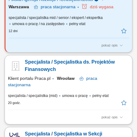
Warszawa
praca
stacjonarna
dziś wygasa
specjalista / specjalistka mid / senior / ekspert / ekspertka
umowa o pracę / na zastępstwo
pełny etat
12 dni
pokaż opis
Główne obowiązki: Opracowywanie standardowych rozwiązań
regulujących wdrażane przez Agencję programy pomocowe, w tym
Specjalista / Specjalistka ds. Projektów
przygotowywanie propozycji zapisów regulacji i ich uzgadnianie z
innymi komórkami Agencji. Udział w: przygotowaniu i nadzorze nad
Finansowych
wzorami dokumentów dot. wyboru projektów...
Klient portalu Praca.pl
Wrocław
praca
stacjonarna
specjalista / specjalistka (mid)
umowa o pracę
pełny etat
20 godz.
pokaż opis
Kompleksowa obsługa finansowa projektów realizowanych ze środków
krajowych i międzynarodowych. Rozliczanie projektów finansowanych
Specjalista / Specjalistka w Sekcji
m.in. z programów krajowych oraz funduszy europejskich. Kontrola