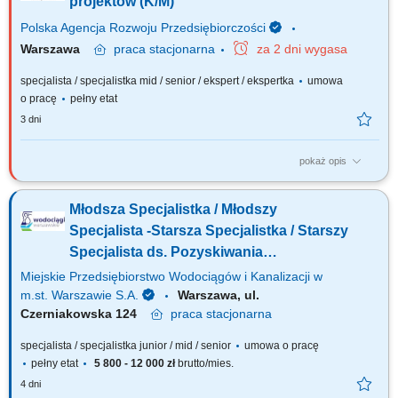
projektów (K/M)
Polska Agencja Rozwoju Przedsiębiorczości
Warszawa
praca
stacjonarna
za 2 dni wygasa
specjalista / specjalistka mid / senior / ekspert / ekspertka
umowa
o pracę
pełny etat
3 dni
pokaż opis
Główne obowiązki: Realizacja zadań określonych dla Sekcji Wdrażania I
/ III, w szczególności: Udział w przygotowaniu propozycji zmian w
Młodsza Specjalistka / Młodszy
zakresie aktualizacji aktów prawnych, dokumentów programowych,
wzorów umów o dofinansowanie oraz procedur i regulacji wewnętrznych;
Specjalista -Starsza Specjalistka / Starszy
Weryfikacja i...
Specjalista ds. Pozyskiwania
Finansowania (k/m/n)
Miejskie Przedsiębiorstwo Wodociągów i Kanalizacji w
m.st. Warszawie S.A.
Warszawa, ul.
Czerniakowska 124
praca
stacjonarna
specjalista / specjalistka junior / mid / senior
umowa o pracę
pełny etat
5 800 - 12 000 zł
brutto/mies.
4 dni