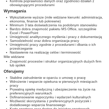
Kontrola poprawności danych oraz zgodności działań z
obowiązującymi procedurami
Wymagania
Wykształcenie wyższe (mile widziane kierunki: administracja,
ekonomia, finanse lub pokrewne)
Minimum 3 lata doświadczenia na podobnym stanowisku
Bardzo dobra znajomość pakietu MS Office, szczególnie
Excel i PowerPoint
Umiejętność analitycznego myślenia i pracy z dokumentacją
Samodzielność oraz dobra organizacja pracy
Umiejętność pracy zgodnie z procedurami i dbania o ich
przestrzeganie
Nastawienie na realizację celów i terminowość
Mile widziane
Znajomość procesów i struktur organizacyjnych dużych firm
lub spółek
Oferujemy
Stabilne zatrudnienie w oparciu o umowę o pracę
Wdrożenie i wsparcie opiekuna w pierwszych miesiącach
pracy
Prywatną opiekę medyczną i ubezpieczenie na życie na
preferencyjnych warunkach
Dofinansowanie wypoczynku i wydarzeń kulturalnych
Możliwość skorzystania z preferencyjnych pożyczek i
dodatkowego wsparcia finansowego
Kartę sportową oraz dostęp do inicjatyw sportowych