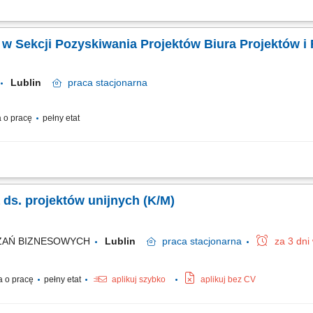
ich oraz krajowych pod kątem strategii rozwoju firmy. Zarządzanie procesem twor
ekcja partnerów zewnętrznych oraz firm doradczych wspierających procesy dotacyjn
ka w Sekcji Pozyskiwania Projektów Biura Projektów 
Lublin
praca
stacjonarna
 o pracę
pełny etat
jednej z wiodących uczelni medycznych w Polsce, łączącej tradycję z nowoczesny
isku: Monitorowanie możliwości pozyskiwania dofinansowania w ramach projektów 
Specjalista / Specjalistka ds. projektów unijnych (K/M)
ZAŃ BIZNESOWYCH
Lublin
praca
stacjonarna
za 3 dni
 o pracę
pełny etat
aplikuj szybko
aplikuj bez CV