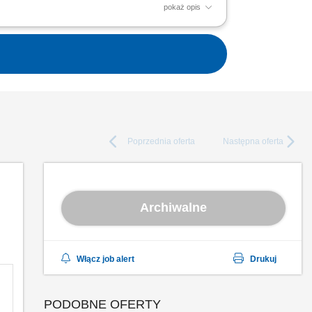
pokaż opis
ealizacją projektów EFS+ Liderowanie
wnętrznych...
Poprzednia
oferta
Następna
oferta
Archiwalne
Włącz job alert
Drukuj
PODOBNE OFERTY