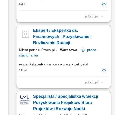
6 dni
pokaż opis
Analiza możliwości finansowania projektów ze środków UE i
funduszy krajowych; Identyfikacja programów i instrumentów
Ekspert / Ekspertka ds.
finansowych zgodnych ze strategią firmy; Współpraca z
instytucjami wdrażającymi programy pomocowe; Koordynacja
Finansowych - Pozyskiwanie i
przygotowania wniosków i dokumentacji aplikacyjnej (w tym...
Rozliczanie Dotacji
Klient portalu Praca.pl
Warszawa
praca
stacjonarna
ekspert / ekspertka
umowa o pracę
pełny etat
12 dni
pokaż opis
Monitorowanie rynku funduszy europejskich oraz krajowych
pod kątem strategii rozwoju firmy. Zarządzanie procesem
Specjalista / Specjalistka w Sekcji
tworzenia i przesyłania wniosków aplikacyjnych, także w
projektach konsorcjalnych. Selekcja partnerów zewnętrznych
Pozyskiwania Projektów Biura
oraz firm doradczych wspierających procesy dotacyjne....
Projektów i Rozwoju Nauki