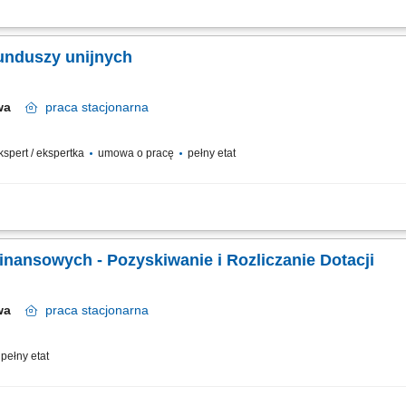
h 8 Warszawa Rodzaj zatrudnienia: Umowa o pracę, pełny etat, praca stacjonarna C
na pozyskiwanie finansowania dla jednej z największych spółek w Polsce? Dołącz d
funduszy unijnych
awa
praca
stacjonarna
ekspert / ekspertka
umowa o pracę
pełny etat
tów ze środków UE i funduszy krajowych; Identyfikacja programów i instrumentów 
i programy pomocowe; Koordynacja przygotowania wniosków i dokumentacji aplikac
Finansowych - Pozyskiwanie i Rozliczanie Dotacji
awa
praca
stacjonarna
pełny etat