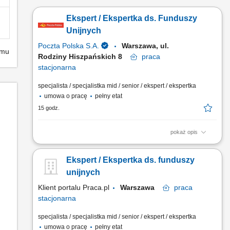
Ekspert / Ekspertka ds. Funduszy
Unijnych
Poczta Polska S.A.
Warszawa, ul.
emu
Rodziny Hiszpańskich 8
praca
stacjonarna
specjalista / specjalistka mid / senior / ekspert / ekspertka
umowa o pracę
pełny etat
15 godz.
pokaż opis
Miejsce pracy: ul. Rodziny Hiszpańskich 8 Warszawa Rodzaj
zatrudnienia: Umowa o pracę, pełny etat, praca stacjonarna
Ekspert / Ekspertka ds. funduszy
Chcesz uczestniczyć w realizacji strategicznych projektów i
mieć wpływ na pozyskiwanie finansowania dla jednej z
unijnych
największych spółek w Polsce? Dołącz do naszego zespołu i...
Klient portalu Praca.pl
Warszawa
praca
stacjonarna
specjalista / specjalistka mid / senior / ekspert / ekspertka
umowa o pracę
pełny etat