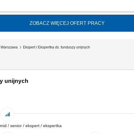
M) będziesz odpowiedzialny za: Całościowy nadzór nad działaniami związanymi z r
tytucją Pośredniczącą oraz Kontrahentami, Partnerami; Opracowanie wszelkich we
ZOBACZ WIĘCEJ OFERT PRACY
E Warszawa
Ekspert / Ekspertka ds. funduszy unijnych
zy unijnych
 mid / senior / ekspert / ekspertka