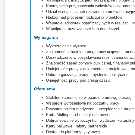
Współpraca z instytucjami wdrażającymi progra
Koordynacja przygotowania wniosków i dokumentacj
Udział w negocjacjach i zawieraniu umów dotacyjn
Nadzór nad procesem rozliczania projektów
Wsparcie jednostek organizacyjnych w realizacji 
Współpraca przy wyborze firm doradczych
Wymagania
Wykształcenie wyższe
Znajomość aktualnych programów unijnych i mech
Doświadczenie w pozyskiwaniu i rozliczaniu dotacj
Znajomość zasad pomocy publicznej, finansów pu
Umiejętność pracy z dokumentacją projektową i p
Dobra organizacja pracy i myślenie analityczne
Umiejętność pracy pod presją czasu
Oferujemy
Stabilne zatrudnienie w oparciu o umowę o pracę
Wsparcie wdrożeniowe na początku pracy
Prywatna opieka medyczna i ubezpieczenie na pr
Karta Multisport i benefity sportowe
Dofinansowanie wypoczynku i wydarzeń kulturalny
Karty paliwowe i rabaty partnerskie
Dostęp do platformy językowej