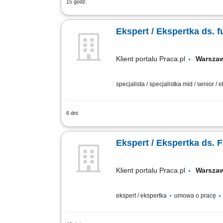
15 godz.
Miejsce pracy: ul. Rodziny Hiszpańskic
strategicznych projektów i mieć wpływ 
Ekspert / Ekspertka ds. 
Klient portalu Praca.pl
Warsz
specjalista / specjalistka mid / senior / 
6 dni
Analiza możliwości finansowania projek
Współpraca z instytucjami wdrażającym
Ekspert / Ekspertka ds. 
Klient portalu Praca.pl
Warsz
ekspert / ekspertka
umowa o pracę