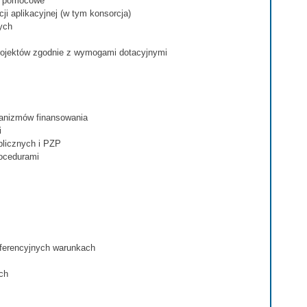
my pomocowe
i aplikacyjnej (w tym konsorcja)
ych
projektów zgodnie z wymogami dotacyjnymi
anizmów finansowania
i
blicznych i PZP
rocedurami
eferencyjnych warunkach
ch