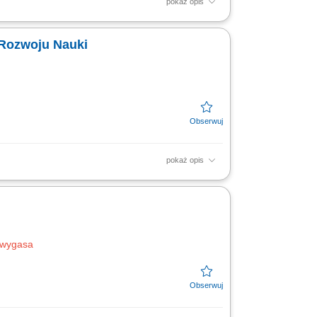
pokaż opis
zenia i przesyłania wniosków aplikacyjnych,
e....
i Rozwoju Nauki
pokaż opis
m podejściem do nauki, edukacji i
unijnych, rządowych i...
 wygasa