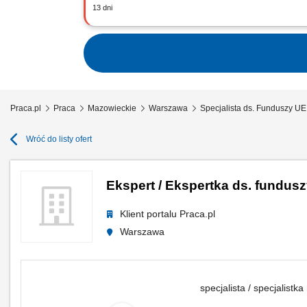
13 dni
Jako specjalista/ka ds. projektów (K/
zespołowi projektowemu; Kontakt z Ins
Praca.pl
Praca
Mazowieckie
Warszawa
Specjalista ds. Funduszy U
Wróć do listy ofert
Ekspert / Ekspertka ds. fundus
Klient portalu Praca.pl
Warszawa
specjalista / specjalistka