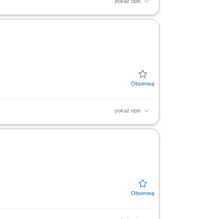
pokaż opis
hcesz uczestniczyć w realizacji
o naszego zespołu i...
pokaż opis
finansowych zgodnych ze strategią firmy;
yjnej (w tym...