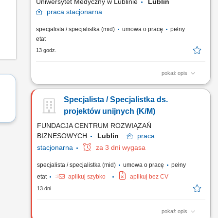
Uniwersytet Medyczny w Lublinie
Lublin
praca
stacjonarna
specjalista / specjalistka (mid)
umowa o pracę
pełny
etat
13 godz.
pokaż opis
Dlaczego warto? Dołączysz do zespołu jednej z wiodących
uczelni medycznych w Polsce, łączącej tradycję z
Specjalista / Specjalistka ds.
nowoczesnym podejściem do nauki, edukacji i komunikacji.
Główne zadania na stanowisku: Monitorowanie możliwości
projektów unijnych (K/M)
pozyskiwania dofinansowania w ramach projektów unijnych,
FUNDACJA CENTRUM ROZWIĄZAŃ
rządowych i...
BIZNESOWYCH
Lublin
praca
stacjonarna
za 3 dni wygasa
specjalista / specjalistka (mid)
umowa o pracę
pełny
etat
aplikuj szybko
aplikuj bez CV
13 dni
pokaż opis