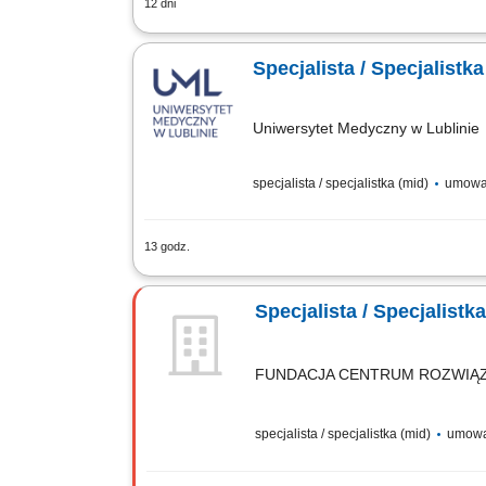
12 dni
Monitorowanie rynku funduszy europejsk
także w projektach konsorcjalnych. Sel
Specjalista / Specjalist
Uniwersytet Medyczny w Lublinie
specjalista / specjalistka (mid)
umowa
13 godz.
Dlaczego warto? Dołączysz do zespołu 
komunikacji. Główne zadania na stanow
FUNDACJA CENTRUM ROZWIĄ
specjalista / specjalistka (mid)
umowa