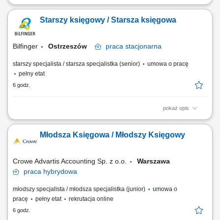
Opis stanowiska Prowadzenie ewidencji księgowej zgodnie z
obowiązującymi standardami rachunkowości oraz zasadami
Starszy księgowy / Starsza księgowa
raportowania grupowego. Przygotowywanie zestawień, analiz i
raportów finansowych na potrzeby struktur międzynarodowych. Udział w
procesach zamknięcia miesiąca, kwartału i roku...
Bilfinger
Ostrzeszów
praca
stacjonarna
starszy specjalista / starsza specjalistka (senior)
umowa o pracę
pełny etat
6 godz.
pokaż opis
Opis stanowiska Prowadzenie ewidencji księgowej zgodnie z
obowiązującymi standardami rachunkowości oraz zasadami
Młodsza Księgowa / Młodszy Księgowy
raportowania grupowego. Przygotowywanie zestawień, analiz i
raportów finansowych na potrzeby struktur międzynarodowych. Udział w
procesach zamknięcia miesiąca, kwartału i roku...
Crowe Advartis Accounting Sp. z o.o.
Warszawa
praca
hybrydowa
młodszy specjalista / młodsza specjalistka (junior)
umowa o
pracę
pełny etat
rekrutacja online
6 godz.