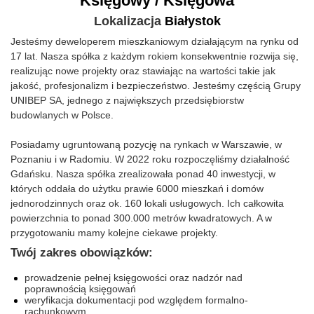
Księgowy / Księgowa
Lokalizacja
Białystok
Jesteśmy deweloperem mieszkaniowym działającym na rynku od
17 lat. Nasza spółka z każdym rokiem konsekwentnie rozwija się,
realizując nowe projekty oraz stawiając na wartości takie jak
jakość, profesjonalizm i bezpieczeństwo. Jesteśmy częścią Grupy
UNIBEP SA, jednego z największych przedsiębiorstw
budowlanych w Polsce.
Posiadamy ugruntowaną pozycję na rynkach w Warszawie, w
Poznaniu i w Radomiu. W 2022 roku rozpoczęliśmy działalność
Gdańsku. Nasza spółka zrealizowała ponad 40 inwestycji, w
których oddała do użytku prawie 6000 mieszkań i domów
jednorodzinnych oraz ok. 160 lokali usługowych. Ich całkowita
powierzchnia to ponad 300.000 metrów kwadratowych. A w
przygotowaniu mamy kolejne ciekawe projekty.
Twój zakres obowiązków:
prowadzenie pełnej księgowości oraz nadzór nad
poprawnością księgowań
weryfikacja dokumentacji pod względem formalno-
rachunkowym