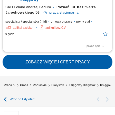
kompletności dokumentacji, prowadzenie...
CKH Poland Andrzej Badura
Poznań, ul. Kazimierza
Jarochowskiego 56
praca
stacjonarna
specjalista / specjalistka (mid)
umowa o pracę
pełny etat
aplikuj szybko
aplikuj bez CV
9 godz.
pokaż opis
Zakres obowiązków: Sporządzaniu rozliczeń VAT, Przygotowywanie
deklaracji Intrastat, Wsparcie w procedurze zamknięcia miesiąca,
uzgodnienia kont do celów SOX; Wsparcie przy przygotowaniu
ZOBACZ WIĘCEJ OFERT PRACY
sprawozdań finansowych, Przygotowywanie uzgodnien US GAAP z local
GAAP; Komunikacja z finance shared...
Praca.pl
Praca
Podlaskie
Białystok
Księgowy Białystok
Księgowy 
Wróć do listy ofert