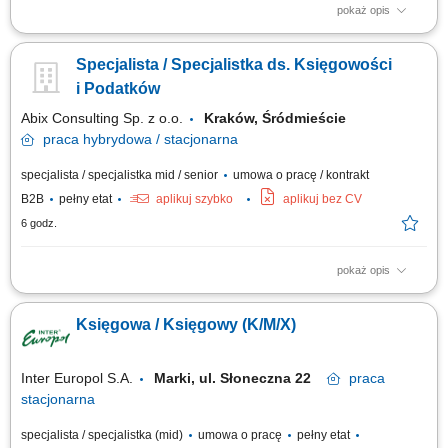
pokaż opis
Opis stanowiska: dekretowanie i księgowanie dokumentów zgodnie z
obowiązującymi przepisami, analiza i uzgadnianie zapisów księgowych w
Specjalista / Specjalistka ds. Księgowości
zakresie poszczególnych kont księgowych, w tym w ramach procesu
zamknięcia miesiąca, księgowanie dokumentów zakupowych:
i Podatków
kosztowych zgodnie z przepisami...
Abix Consulting Sp. z o.o.
Kraków, Śródmieście
praca
hybrydowa / stacjonarna
specjalista / specjalistka mid / senior
umowa o pracę / kontrakt
B2B
pełny etat
aplikuj szybko
aplikuj bez CV
6 godz.
pokaż opis
prowadzenie pełnej księgowości oraz podatkowych form ewidencji dla
obsługiwanych klientów, księgowanie dokumentów finansowych i
Księgowa / Księgowy (K/M/X)
wyciągów bankowych, przygotowywanie rozliczeń podatkowych VAT, PIT i
CIT oraz danych do sprawozdań finansowych, kontrolowanie i
uzgadnianie rozrachunków z...
Inter Europol S.A.
Marki, ul. Słoneczna 22
praca
stacjonarna
specjalista / specjalistka (mid)
umowa o pracę
pełny etat