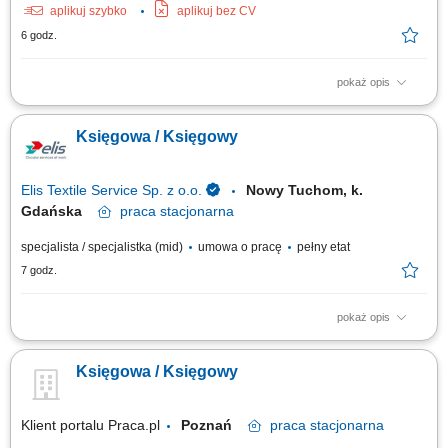
aplikuj szybko
aplikuj bez CV
6 godz.
pokaż opis
Główne zadania: Prowadzenie bieżącej ewidencji księgowej zgodnie z
obowiązującymi przepisami; Księgowanie dokumentów kosztowych i
Księgowa / Księgowy
sprzedażowych; Rozliczanie transakcji wewnątrzwspólnotowych oraz
importu usług; Rozliczanie zagranicznych delegacji służbowych; Udział w
procesie...
Elis Textile Service Sp. z o.o.
Nowy Tuchom, k.
Gdańska
praca
stacjonarna
specjalista / specjalistka (mid)
umowa o pracę
pełny etat
7 godz.
pokaż opis
Twoje zadania Prowadzenie ewidencji środków trwałych, Księgowanie
operacji bankowych (wyciągi bankowe, wystawianie przelewów
Księgowa / Księgowy
krajowych), Księgowanie faktur zakupu, Rozliczanie delegacji krajowych
dla jednego z naszych zakładów, Sporządzanie sprawozdań GUS,
Kontrola prawidłowości ujęcia...
Klient portalu Praca.pl
Poznań
praca
stacjonarna