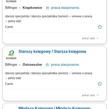
Bilfinger
Krapkowice
praca
stacjonarna
starszy specjalista / starsza specjalistka (senior)
umowa o pracę
pełny etat
6 godz.
pokaż opis
Opis stanowiska Prowadzenie ewidencji księgowej zgodnie z
obowiązującymi standardami rachunkowości oraz zasadami
Starszy księgowy / Starsza księgowa
raportowania grupowego. Przygotowywanie zestawień, analiz i raportów
finansowych na potrzeby struktur międzynarodowych. Udział w procesach
zamknięcia miesiąca, kwartału i roku...
Bilfinger
Ostrzeszów
praca
stacjonarna
starszy specjalista / starsza specjalistka (senior)
umowa o pracę
pełny etat
6 godz.
pokaż opis
Opis stanowiska Prowadzenie ewidencji księgowej zgodnie z
obowiązującymi standardami rachunkowości oraz zasadami
Młodsza Księgowa / Młodszy Księgowy