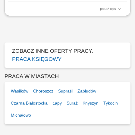
pokaż opis
Zakres obowiązków: Sporządzaniu rozliczeń VAT, Przygotowywanie
deklaracji Intrastat, Wsparcie w procedurze zamknięcia miesiąca,
uzgodnienia kont do celów SOX; Wsparcie przy przygotowaniu
sprawozdań finansowych, Przygotowywanie uzgodnien US GAAP z
local GAAP; Komunikacja z finance shared...
ZOBACZ INNE OFERTY PRACY:
PRACA KSIĘGOWY
PRACA W MIASTACH
Wasilków
Choroszcz
Supraśl
Zabłudów
Czarna Białostocka
Łapy
Suraż
Knyszyn
Tykocin
Michałowo