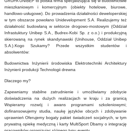
GRUPA UNIBEP to polska firma specjalizująca się w budownictwie
mieszkaniowym i komercyjnym (obiekty hotelowe, biurowe,
handlowo-usługowe). Do prowadzenia działalności deweloperskiej
w tym obszarze powołano Unidevelopment S.A. Realizujemy też
działalność budowlaną w sektorze drogowo-mostowym (Oddział
Infrastuktury Unibep S.A., Budrex-Kobi Sp. z o.o.) i produkcyjną
skierowaną na rynek skandynawski (Unihouse, Oddział Unibep
S.A.).Kogo Szukamy? Przede wszystkim studentów i
absolwentów:
Budownictwa Inżynierii środowiska Elektrotechniki Architektury
Inżynierii produkcji Technologii drewna
Dlaczego my?
Zapewniamy stabilne zatrudnienie i umożliwiamy zdobycie
doświadczenia na dużych realizacjach w kraju i za granicą
Wspieramy rozwój i awans programami szkoleniowymi;
dofinansowujemy studia, naukę języków obcych i zdobywanie
uprawnień Oferujemy bogaty pakiet świadczeń socjalnych, w tym
prywatną opiekę medyczną i karty MultiSport Dbamy o integrację
pracowników organizując różnego typu eventy