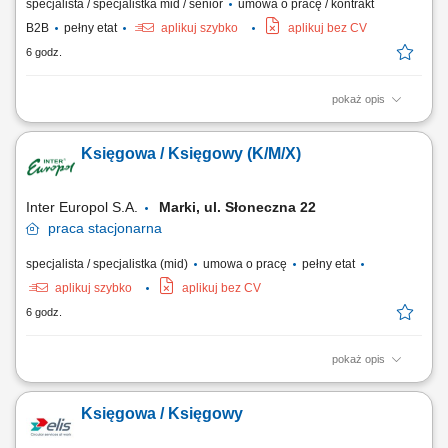
specjalista / specjalistka mid / senior
umowa o pracę / kontrakt
B2B
pełny etat
aplikuj szybko
aplikuj bez CV
6 godz.
pokaż opis
prowadzenie pełnej księgowości oraz podatkowych form ewidencji dla
obsługiwanych klientów, księgowanie dokumentów finansowych i
Księgowa / Księgowy (K/M/X)
wyciągów bankowych, przygotowywanie rozliczeń podatkowych VAT,
PIT i CIT oraz danych do sprawozdań finansowych, kontrolowanie i
uzgadnianie rozrachunków z...
Inter Europol S.A.
Marki, ul. Słoneczna 22
praca
stacjonarna
specjalista / specjalistka (mid)
umowa o pracę
pełny etat
aplikuj szybko
aplikuj bez CV
6 godz.
pokaż opis
Główne zadania: Prowadzenie bieżącej ewidencji księgowej zgodnie z
obowiązującymi przepisami; Księgowanie dokumentów kosztowych i
Księgowa / Księgowy
sprzedażowych; Rozliczanie transakcji wewnątrzwspólnotowych oraz
importu usług; Rozliczanie zagranicznych delegacji służbowych; Udział