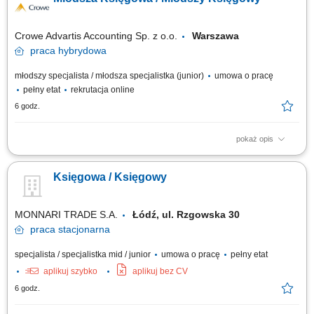
raportowania grupowego. Przygotowywanie zestawień, analiz i raportów
finansowych na potrzeby struktur międzynarodowych. Udział w procesach
zamknięcia miesiąca, kwartału i roku...
Crowe Advartis Accounting Sp. z o.o.
Warszawa
praca
hybrydowa
młodszy specjalista / młodsza specjalistka (junior)
umowa o pracę
pełny etat
rekrutacja online
6 godz.
pokaż opis
Opis stanowiska: Księgowanie i kontrola operacji księgowych (faktury
zakupu, PK, wyciągi bankowe, amortyzacja), Przygotowywanie JPK VAT,
Księgowa / Księgowy
Miesięczna analiza kont bilansowych, Miesięczna weryfikacja stanu
rozrachunków, rozliczeń międzyokresowych oraz środków trwałych,
Przygotowywanie...
MONNARI TRADE S.A.
Łódź, ul. Rzgowska 30
praca
stacjonarna
specjalista / specjalistka mid / junior
umowa o pracę
pełny etat
aplikuj szybko
aplikuj bez CV
6 godz.