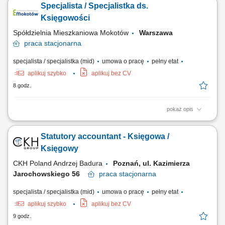
Specjalista / Specjalistka ds.
zamknięcia okresów sprawozdawczych i weryfikacji kont pod kątem
wymogów SOX. Przygotowywanie zestawień i analiz porównawczych
Księgowości
pomiędzy standardami US GAAP a...
Spółdzielnia Mieszkaniowa Mokotów
Warszawa
praca
stacjonarna
specjalista / specjalistka (mid)
umowa o pracę
pełny etat
aplikuj szybko
aplikuj bez CV
8 godz.
pokaż opis
Opis stanowiska prowadzenie bieżącej ewidencji księgowej oraz
wprowadzanie dokumentów do systemu finansowo-księgowego,
Statutory accountant - Księgowa /
dekretowanie i księgowanie faktur zakupu, sprzedaży oraz dokumentów
wewnętrznych, kontrolowanie poprawności zapisów księgowych i
Księgowy
kompletności dokumentacji, prowadzenie...
CKH Poland Andrzej Badura
Poznań, ul. Kazimierza
Jarochowskiego 56
praca
stacjonarna
specjalista / specjalistka (mid)
umowa o pracę
pełny etat
aplikuj szybko
aplikuj bez CV
9 godz.