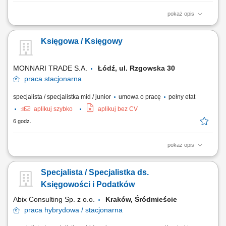
pokaż opis
Opis stanowiska: Księgowanie i kontrola operacji księgowych (faktury
zakupu, PK, wyciągi bankowe, amortyzacja), Przygotowywanie JPK VAT,
Księgowa / Księgowy
Miesięczna analiza kont bilansowych, Miesięczna weryfikacja stanu
rozrachunków, rozliczeń międzyokresowych oraz środków trwałych,
Przygotowywanie...
MONNARI TRADE S.A.
Łódź, ul. Rzgowska 30
praca
stacjonarna
specjalista / specjalistka mid / junior
umowa o pracę
pełny etat
aplikuj szybko
aplikuj bez CV
6 godz.
pokaż opis
Opis stanowiska: dekretowanie i księgowanie dokumentów zgodnie z
obowiązującymi przepisami, analiza i uzgadnianie zapisów księgowych
Specjalista / Specjalistka ds.
w zakresie poszczególnych kont księgowych, w tym w ramach procesu
zamknięcia miesiąca, księgowanie dokumentów zakupowych:
Księgowości i Podatków
kosztowych zgodnie z przepisami...
Abix Consulting Sp. z o.o.
Kraków, Śródmieście
praca
hybrydowa / stacjonarna