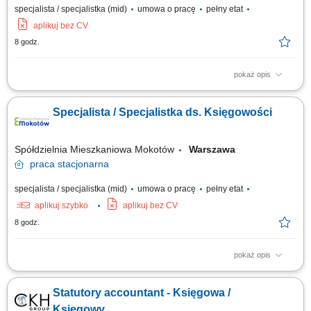
specjalista / specjalistka (mid)
umowa o pracę
pełny etat
aplikuj bez CV
8 godz.
pokaż opis
Prowadzenie i sporządzanie deklaracji podatkowych VAT oraz
sprawozdań w ramach systemu Intrastat. Aktywny udział w procedurach
Specjalista / Specjalistka ds. Księgowości
zamknięcia okresów sprawozdawczych i weryfikacji kont pod kątem
wymogów SOX. Przygotowywanie zestawień i analiz porównawczych
pomiędzy standardami US GAAP a...
Spółdzielnia Mieszkaniowa Mokotów
Warszawa
praca
stacjonarna
specjalista / specjalistka (mid)
umowa o pracę
pełny etat
aplikuj szybko
aplikuj bez CV
8 godz.
pokaż opis
Opis stanowiska prowadzenie bieżącej ewidencji księgowej oraz
wprowadzanie dokumentów do systemu finansowo-księgowego,
Statutory accountant - Księgowa /
dekretowanie i księgowanie faktur zakupu, sprzedaży oraz dokumentów
wewnętrznych, kontrolowanie poprawności zapisów księgowych i
Księgowy