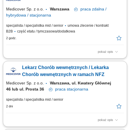
Medicover Sp. z o.o.
Warszawa
praca
zdalna /
hybrydowa / stacjonarna
specjalista / specjalistka mid / senior
umowa zlecenie / kontrakt
B2B
część etatu / tymczasowa/dodatkowa
2 godz.
pokaż opis
Opis stanowiska: prowadzenie konsultacji oraz zapewnianie pacjentom
kompleksowej opieki medycznej; realizowanie świadczeń zgodnie z
Lekarz Chorób wewnętrznych / Lekarka
aktualnymi standardami i zasadami etyki zawodowej; uzupełnianie oraz
prowadzenie dokumentacji w systemie elektronicznym; budowanie relacji
Chorób wewnętrznych w ramach NFZ
z pacjentami opartych na...
Medicover Sp. z o.o.
Warszawa, ul. Kwatery Głównej
46 lub ul. Prosta 36
praca
stacjonarna
specjalista / specjalistka mid / senior
2 dni
pokaż opis
Będziesz odpowiedzialny/-a za: konsultowanie pacjentów; zbieranie