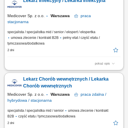
Lekarz Infekcyjny / Lekarka Infekcyjna
dbałość o zachowanie wysokich standardów medycznych; Jeśli gotów
jesteś podjąć wyzwanie, jeśli pragniesz być #bohaterem codzienności,
czekamy na Twoją...
Medicover Sp. z o.o.
Warszawa
praca
stacjonarna
specjalista / specjalistka mid / senior / ekspert / ekspertka
umowa zlecenie / kontrakt B2B
pełny etat / część etatu /
tymczasowa/dodatkowa
2 dni
pokaż opis
Będziesz odpowiedzialny/-a za: konsultacje, prowadzenie
elektronicznej dokumentacji medycznej, dbałość o zachowanie
Lekarz Chorób wewnętrznych / Lekarka
wysokich standardów medycznych. Dołącz do naszej ekipy medycznej i
stań się #bohaterem opieki zdrowotnej! Szukamy Ciebie jeśli​:
Chorób wewnętrznych
posiadasz prawo wykonywania zawodu obsługa...
Medicover Sp. z o.o.
Warszawa
praca
zdalna /
hybrydowa / stacjonarna
specjalista / specjalistka mid / senior
umowa zlecenie / kontrakt
B2B
część etatu / tymczasowa/dodatkowa
2 dni