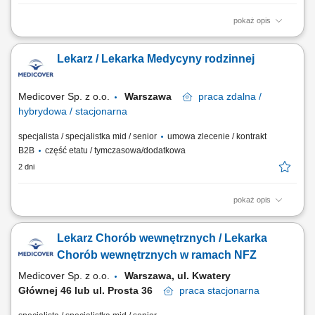
pokaż opis
Będziesz odpowiedzialny/-a za: kompleksową opiekę nad pacjentem;
prowadzenie elektronicznej dokumentacji medycznej; dbałość o
Lekarz / Lekarka Medycyny rodzinnej
zachowanie wysokich standardów medycznych; Jeśli gotów jesteś
podjąć wyzwanie, jeśli pragniesz być #bohaterem codzienności,
czekamy na Twoją aplikację!...
Medicover Sp. z o.o.
Warszawa
praca
zdalna /
hybrydowa / stacjonarna
specjalista / specjalistka mid / senior
umowa zlecenie / kontrakt
B2B
część etatu / tymczasowa/dodatkowa
2 dni
pokaż opis
Będziesz odpowiedzialny/-a za: kompleksową opiekę nad pacjentem,
prowadzenie elektronicznej dokumentacji medycznej, dbałość o
Lekarz Chorób wewnętrznych / Lekarka
zachowanie wysokich standardów medycznych. Dołącz do naszej ekipy
medycznej i stań się #bohaterem opieki zdrowotnej! Szukamy Ciebie,
Chorób wewnętrznych w ramach NFZ
jeśli​: ukończyłeś/-aś...
Medicover Sp. z o.o.
Warszawa, ul. Kwatery
Głównej 46 lub ul. Prosta 36
praca
stacjonarna