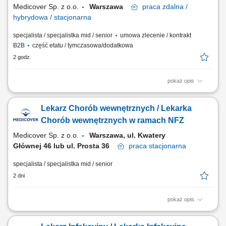
Medicover Sp. z o.o.
Warszawa
praca
zdalna /
hybrydowa / stacjonarna
specjalista / specjalistka mid / senior
umowa zlecenie / kontrakt
B2B
część etatu / tymczasowa/dodatkowa
2 godz.
pokaż opis
Opis stanowiska: prowadzenie konsultacji oraz zapewnianie pacjentom
kompleksowej opieki medycznej; realizowanie świadczeń zgodnie z
Lekarz Chorób wewnętrznych / Lekarka
aktualnymi standardami i zasadami etyki zawodowej; uzupełnianie oraz
prowadzenie dokumentacji w systemie elektronicznym; budowanie
Chorób wewnętrznych w ramach NFZ
relacji z pacjentami opartych na...
Medicover Sp. z o.o.
Warszawa, ul. Kwatery
Głównej 46 lub ul. Prosta 36
praca
stacjonarna
specjalista / specjalistka mid / senior
2 dni
pokaż opis
Będziesz odpowiedzialny/-a za: konsultowanie pacjentów; zbieranie
deklaracji POZ; prowadzenie elektronicznej dokumentacji medycznej;