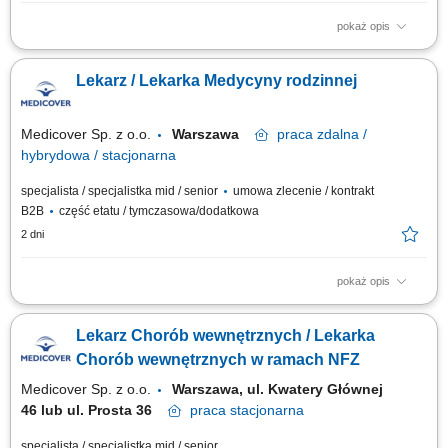
pokaż opis
Będziesz odpowiedzialny/-a za: kompleksową opiekę nad pacjentem;
prowadzenie elektronicznej dokumentacji medycznej; dbałość o
Lekarz / Lekarka Medycyny rodzinnej
zachowanie wysokich standardów medycznych; Jeśli gotów jesteś podjąć
wyzwanie, jeśli pragniesz być #bohaterem codzienności, czekamy na
Twoją aplikację!...
Medicover Sp. z o.o.
Warszawa
praca
zdalna /
hybrydowa / stacjonarna
specjalista / specjalistka mid / senior
umowa zlecenie / kontrakt
B2B
część etatu / tymczasowa/dodatkowa
2 dni
pokaż opis
Będziesz odpowiedzialny/-a za: kompleksową opiekę nad pacjentem,
prowadzenie elektronicznej dokumentacji medycznej, dbałość o
Lekarz Chorób wewnętrznych / Lekarka
zachowanie wysokich standardów medycznych. Dołącz do naszej ekipy
medycznej i stań się #bohaterem opieki zdrowotnej! Szukamy Ciebie, jeśli​
Chorób wewnętrznych w ramach NFZ
: ukończyłeś/-aś...
Medicover Sp. z o.o.
Warszawa, ul. Kwatery Głównej
46 lub ul. Prosta 36
praca
stacjonarna
specjalista / specjalistka mid / senior