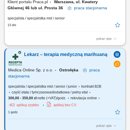
Klient portalu Praca.pl
Warszawa, ul. Kwatery
Głównej 46 lub ul. Prosta 36
praca
stacjonarna
specjalista / specjalistka mid / senior
13 dni
pokaż opis
Prowadzenie konsultacji internistycznych w ramach świadczeń
finansowanych przez NFZ. Diagnozowanie oraz planowanie leczenia
Lekarz – terapia medyczną marihuaną
pacjentów zgodnie z aktualną wiedzą medyczną. Prowadzenie
elektronicznej dokumentacji medycznej. Przyjmowanie deklaracji
wyboru lekarza POZ. Zapewnianie wysokiej jakości...
Medica Online Sp. z o.o.
Ostrołęka
praca
stacjonarna
specjalista / specjalistka mid / senior / junior
kontrakt B2B
część etatu / tymczasowa/dodatkowa / pełny etat
300,00 - 350,00 zł
netto (+VAT)/godz.
rekrutacja online
aplikuj szybko
aplikuj bez CV
1 godz.
pokaż opis