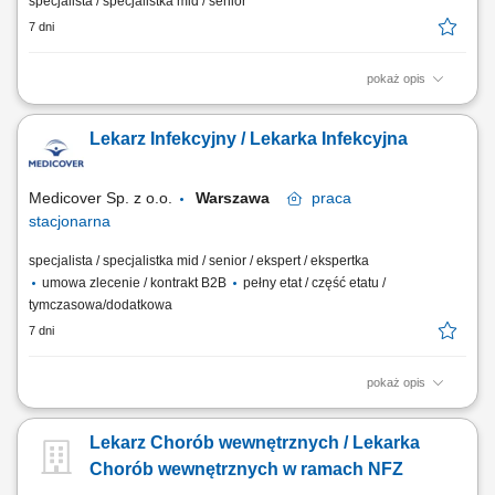
specjalista / specjalistka mid / senior
7 dni
pokaż opis
Opis stanowiska Udzielanie świadczeń medycznych pacjentom w
ramach podstawowej opieki zdrowotnej. Przeprowadzanie konsultacji
Lekarz Infekcyjny / Lekarka Infekcyjna
oraz podejmowanie decyzji diagnostycznych i terapeutycznych.
Prowadzenie elektronicznej dokumentacji medycznej zgodnie z
obowiązującymi standardami. Przyjmowanie...
Medicover Sp. z o.o.
Warszawa
praca
stacjonarna
specjalista / specjalistka mid / senior / ekspert / ekspertka
umowa zlecenie / kontrakt B2B
pełny etat / część etatu /
tymczasowa/dodatkowa
7 dni
pokaż opis
Opis stanowiska prowadzenie konsultacji lekarskich zgodnie z aktualną
wiedzą medyczną i standardami opieki, diagnozowanie potrzeb
Lekarz Chorób wewnętrznych / Lekarka
zdrowotnych pacjentów oraz udzielanie profesjonalnej pomocy
medycznej, prowadzenie elektronicznej dokumentacji medycznej,
Chorób wewnętrznych w ramach NFZ
dbanie o wysoką jakość obsługi...