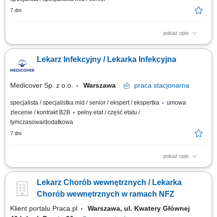
7 dni
pokaż opis
Opis stanowiska Udzielanie świadczeń medycznych pacjentom w ramach
podstawowej opieki zdrowotnej. Przeprowadzanie konsultacji oraz
Lekarz Infekcyjny / Lekarka Infekcyjna
podejmowanie decyzji diagnostycznych i terapeutycznych. Prowadzenie
elektronicznej dokumentacji medycznej zgodnie z obowiązującymi
standardami. Przyjmowanie...
Medicover Sp. z o.o.
Warszawa
praca
stacjonarna
specjalista / specjalistka mid / senior / ekspert / ekspertka
umowa
zlecenie / kontrakt B2B
pełny etat / część etatu /
tymczasowa/dodatkowa
7 dni
pokaż opis
Opis stanowiska prowadzenie konsultacji lekarskich zgodnie z aktualną
wiedzą medyczną i standardami opieki, diagnozowanie potrzeb
Lekarz Chorób wewnętrznych / Lekarka
zdrowotnych pacjentów oraz udzielanie profesjonalnej pomocy
medycznej, prowadzenie elektronicznej dokumentacji medycznej, dbanie
Chorób wewnętrznych w ramach NFZ
o wysoką jakość obsługi...
Klient portalu Praca.pl
Warszawa, ul. Kwatery Głównej