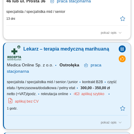
46 lub ul. Prosta 36
praca
stacjonarna
specjalista / specjalistka mid / senior
13 dni
pokaż opis
Prowadzenie konsultacji internistycznych w ramach świadczeń
finansowanych przez NFZ. Diagnozowanie oraz planowanie leczenia
Lekarz – terapia medyczną marihuaną
pacjentów zgodnie z aktualną wiedzą medyczną. Prowadzenie
elektronicznej dokumentacji medycznej. Przyjmowanie deklaracji wyboru
lekarza POZ. Zapewnianie wysokiej jakości...
Medica Online Sp. z o.o.
Ostrołęka
praca
stacjonarna
specjalista / specjalistka mid / senior / junior
kontrakt B2B
część
etatu / tymczasowa/dodatkowa / pełny etat
300,00 - 350,00 zł
netto (+VAT)/godz.
rekrutacja online
aplikuj szybko
aplikuj bez CV
1 godz.
pokaż opis
Zapraszamy do współpracy z naszą firmą specjalizującą się w medycznej