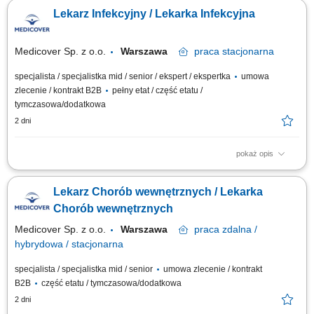
deklaracji POZ; prowadzenie elektronicznej dokumentacji medycznej;
Lekarz Infekcyjny / Lekarka Infekcyjna
dbałość o zachowanie wysokich standardów medycznych; Jeśli gotów
jesteś podjąć wyzwanie, jeśli pragniesz być #bohaterem codzienności,
czekamy na Twoją...
Medicover Sp. z o.o.
Warszawa
praca
stacjonarna
specjalista / specjalistka mid / senior / ekspert / ekspertka
umowa
zlecenie / kontrakt B2B
pełny etat / część etatu /
tymczasowa/dodatkowa
2 dni
pokaż opis
Będziesz odpowiedzialny/-a za: konsultacje, prowadzenie elektronicznej
dokumentacji medycznej, dbałość o zachowanie wysokich standardów
Lekarz Chorób wewnętrznych / Lekarka
medycznych. Dołącz do naszej ekipy medycznej i stań się #bohaterem
opieki zdrowotnej! Szukamy Ciebie jeśli​: posiadasz prawo wykonywania
Chorób wewnętrznych
zawodu obsługa...
Medicover Sp. z o.o.
Warszawa
praca
zdalna /
hybrydowa / stacjonarna
specjalista / specjalistka mid / senior
umowa zlecenie / kontrakt
B2B
część etatu / tymczasowa/dodatkowa
2 dni