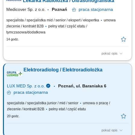
Lekarka Radiolożka / Ultrasonografistka
Medicover Sp. z o.o.
Poznań
praca
stacjonarna
specjalista / specjalistka mid / senior / ekspert / ekspertka
umowa
zlecenie / kontrakt B2B
pełny etat / część etatu /
tymczasowa/dodatkowa
14 godz.
pokaż opis
Będziesz odpowiedzialny/-a za: wykonywanie i opis badań USG ​​
prowadzenie elektronicznej dokumentacji medycznej; Dołącz do naszej
Elektroradiolog / Elektroradiolożka
ekipy medycznej i stań się #bohaterem opieki zdrowotnej! Szukamy
Ciebie, jeśli​: ukończyłeś/-aś specjalizację lub jesteś w jej trakcie
posiadasz...
LUX MED Sp. z o.o.
Poznań, ul. Baraniaka 6
praca
stacjonarna
specjalista / specjalistka junior / mid / senior
umowa o pracę /
zlecenie / kontrakt B2B
pełny etat / część etatu
20 godz.
pokaż opis