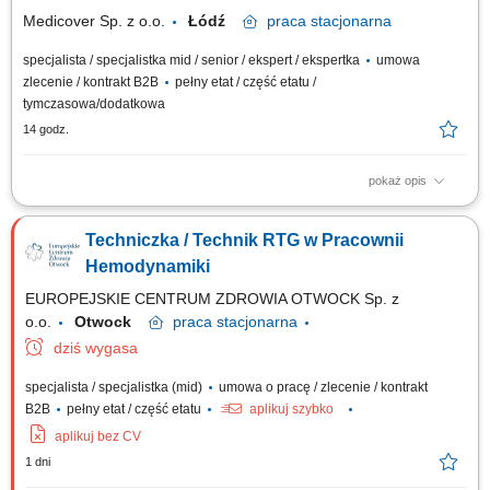
posiadasz...
Medicover Sp. z o.o.
Łódź
praca
stacjonarna
specjalista / specjalistka mid / senior / ekspert / ekspertka
umowa
zlecenie / kontrakt B2B
pełny etat / część etatu /
tymczasowa/dodatkowa
14 godz.
pokaż opis
Będziesz odpowiedzialny/-a za: wykonywanie i opis badań USG ​​
prowadzenie elektronicznej dokumentacji medycznej; Dołącz do naszej
Techniczka / Technik RTG w Pracownii
ekipy medycznej i stań się #bohaterem opieki zdrowotnej! Szukamy
Ciebie, jeśli​: ukończyłeś/-aś specjalizację lub jesteś w jej trakcie
Hemodynamiki
posiadasz...
EUROPEJSKIE CENTRUM ZDROWIA OTWOCK Sp. z
o.o.
Otwock
praca
stacjonarna
dziś wygasa
specjalista / specjalistka (mid)
umowa o pracę / zlecenie / kontrakt
B2B
pełny etat / część etatu
aplikuj szybko
aplikuj bez CV
1 dni