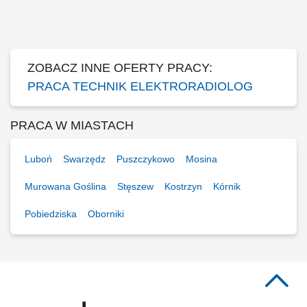
wykonywanie procedur związanych z planowaniem i realizacją
radioterapii, w tym badań TK i MR do planowania leczenia,
wyznaczanie i weryfikacja pozycji terapeutycznej...
ZOBACZ INNE OFERTY PRACY:
PRACA TECHNIK ELEKTRORADIOLOG
PRACA W MIASTACH
Luboń
Swarzędz
Puszczykowo
Mosina
Murowana Goślina
Stęszew
Kostrzyn
Kórnik
Pobiedziska
Oborniki