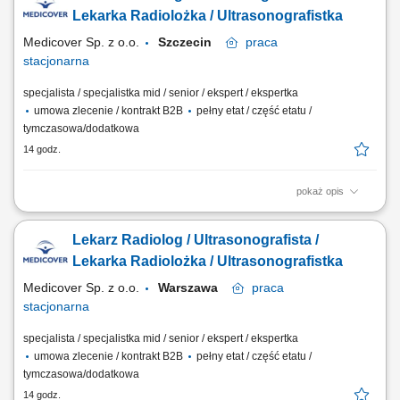
Ciebie, jeśli​: ukończyłeś/-aś specjalizację lub jesteś w jej trakcie
Lekarka Radiolożka / Ultrasonografistka
posiadasz...
Medicover Sp. z o.o.
Szczecin
praca
stacjonarna
specjalista / specjalistka mid / senior / ekspert / ekspertka
umowa zlecenie / kontrakt B2B
pełny etat / część etatu /
tymczasowa/dodatkowa
14 godz.
pokaż opis
Będziesz odpowiedzialny/-a za: wykonywanie i opis badań USG ​​
prowadzenie elektronicznej dokumentacji medycznej; Dołącz do naszej
Lekarz Radiolog / Ultrasonografista /
ekipy medycznej i stań się #bohaterem opieki zdrowotnej! Szukamy
Ciebie, jeśli​: ukończyłeś/-aś specjalizację lub jesteś w jej trakcie
Lekarka Radiolożka / Ultrasonografistka
posiadasz...
Medicover Sp. z o.o.
Warszawa
praca
stacjonarna
specjalista / specjalistka mid / senior / ekspert / ekspertka
umowa zlecenie / kontrakt B2B
pełny etat / część etatu /
tymczasowa/dodatkowa
14 godz.