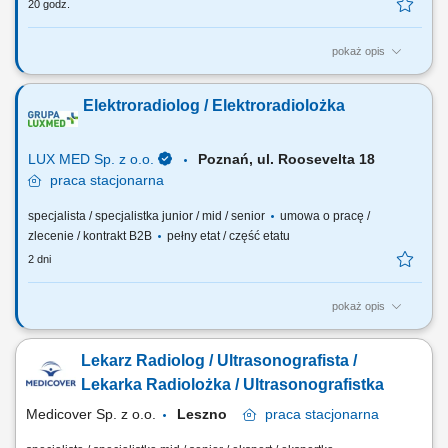
20 godz.
pokaż opis
Oczekiwania wobec Ciebie: wykształcenie min. średnie, ukończone
policealne studium zawodowe lub technikum - preferowane
Elektroradiolog / Elektroradiolożka
wykształcenie licencjackie lub magisterskie z zakresu elektroradiologii;
preferowane roczne doświadczenie zawodowe na stanowisku
elektroradiologa; ukończone szkolenie z...
LUX MED Sp. z o.o.
Poznań, ul. Roosevelta 18
praca
stacjonarna
specjalista / specjalistka junior / mid / senior
umowa o pracę /
zlecenie / kontrakt B2B
pełny etat / część etatu
2 dni
pokaż opis
Oczekiwania wobec Ciebie: wykształcenie min. średnie, ukończone
policealne studium zawodowe lub technikum - preferowane
Lekarz Radiolog / Ultrasonografista /
wykształcenie licencjackie lub magisterskie z zakresu elektroradiologii;
preferowane roczne doświadczenie zawodowe na stanowisku
Lekarka Radiolożka / Ultrasonografistka
elektroradiologa; ukończone szkolenie z...
Medicover Sp. z o.o.
Leszno
praca
stacjonarna