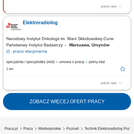
pokaż opis
Zakres obowiązków: Wykonywanie badań RTG w Pracowni
Hemodynamiki oraz wsparcie zespołu medycznego podczas procedur
Elektroradiolog
diagnostycznych i zabiegowych. Obsługa specjalistycznej aparatury
diagnostycznej. Dbanie o przestrzeganie zasad bezpieczeństwa i
ochrony radiologicznej pacjentów. Współpraca z...
Narodowy Instytut Onkologii im. Marii Skłodowskiej-Curie
Państwowy Instytut Badawczy
Warszawa, Ursynów
praca
stacjonarna
specjalista / specjalistka (mid)
umowa o pracę
pełny etat
1 dni
pokaż opis
Do zadań na ww. stanowisku należeć będzie między innymi:
Przygotowywanie pacjentów do leczenia z wykorzystaniem radioterapii,
wykonywanie procedur związanych z planowaniem i realizacją
ZOBACZ WIĘCEJ OFERT PRACY
radioterapii, w tym badań TK i MR do planowania leczenia, wyznaczanie i
weryfikacja pozycji terapeutycznej...
Praca.pl
Praca
Wielkopolskie
Poznań
Technik Elektroradiolog Pozn