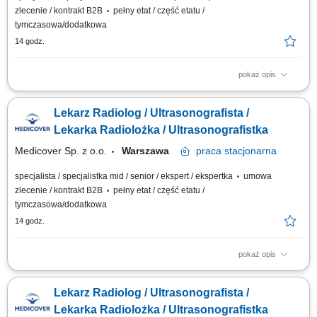
zlecenie / kontrakt B2B
pełny etat / część etatu /
tymczasowa/dodatkowa
14 godz.
pokaż opis
Będziesz odpowiedzialny/-a za: wykonywanie i opis badań USG ​​
prowadzenie elektronicznej dokumentacji medycznej; Dołącz do naszej
Lekarz Radiolog / Ultrasonografista /
ekipy medycznej i stań się #bohaterem opieki zdrowotnej! Szukamy
Ciebie, jeśli​: ukończyłeś/-aś specjalizację lub jesteś w jej trakcie
Lekarka Radiolożka / Ultrasonografistka
posiadasz...
Medicover Sp. z o.o.
Warszawa
praca
stacjonarna
specjalista / specjalistka mid / senior / ekspert / ekspertka
umowa
zlecenie / kontrakt B2B
pełny etat / część etatu /
tymczasowa/dodatkowa
14 godz.
pokaż opis
Będziesz odpowiedzialny/-a za: wykonywanie i opis badań USG ​​
prowadzenie elektronicznej dokumentacji medycznej; Dołącz do naszej
Lekarz Radiolog / Ultrasonografista /
ekipy medycznej i stań się #bohaterem opieki zdrowotnej! Szukamy
Ciebie, jeśli​: ukończyłeś/-aś specjalizację lub jesteś w jej trakcie
Lekarka Radiolożka / Ultrasonografistka