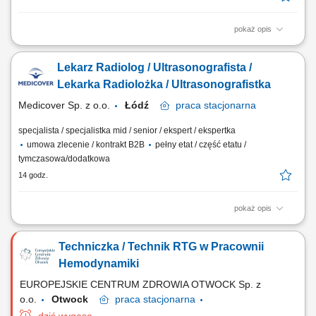
pokaż opis
Będziesz odpowiedzialny/-a za: wykonywanie i opis badań USG ​​
prowadzenie elektronicznej dokumentacji medycznej; Dołącz do naszej
Lekarz Radiolog / Ultrasonografista /
ekipy medycznej i stań się #bohaterem opieki zdrowotnej! Szukamy
Ciebie, jeśli​: ukończyłeś/-aś specjalizację lub jesteś w jej trakcie
Lekarka Radiolożka / Ultrasonografistka
posiadasz...
Medicover Sp. z o.o.
Łódź
praca
stacjonarna
specjalista / specjalistka mid / senior / ekspert / ekspertka
umowa zlecenie / kontrakt B2B
pełny etat / część etatu /
tymczasowa/dodatkowa
14 godz.
pokaż opis
Będziesz odpowiedzialny/-a za: wykonywanie i opis badań USG ​​
prowadzenie elektronicznej dokumentacji medycznej; Dołącz do naszej
Techniczka / Technik RTG w Pracownii
ekipy medycznej i stań się #bohaterem opieki zdrowotnej! Szukamy
Ciebie, jeśli​: ukończyłeś/-aś specjalizację lub jesteś w jej trakcie
Hemodynamiki
posiadasz...
EUROPEJSKIE CENTRUM ZDROWIA OTWOCK Sp. z
o.o.
Otwock
praca
stacjonarna