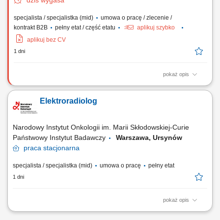
dziś wygasa
specjalista / specjalistka (mid)
umowa o pracę / zlecenie /
kontrakt B2B
pełny etat / część etatu
aplikuj szybko
aplikuj bez CV
1 dni
pokaż opis
Zakres obowiązków: Wykonywanie badań RTG w Pracowni
Hemodynamiki oraz wsparcie zespołu medycznego podczas procedur
Elektroradiolog
diagnostycznych i zabiegowych. Obsługa specjalistycznej aparatury
diagnostycznej. Dbanie o przestrzeganie zasad bezpieczeństwa i
ochrony radiologicznej pacjentów. Współpraca z...
Narodowy Instytut Onkologii im. Marii Skłodowskiej-Curie
Państwowy Instytut Badawczy
Warszawa, Ursynów
praca
stacjonarna
specjalista / specjalistka (mid)
umowa o pracę
pełny etat
1 dni
pokaż opis
Do zadań na ww. stanowisku należeć będzie między innymi:
Przygotowywanie pacjentów do leczenia z wykorzystaniem radioterapii,