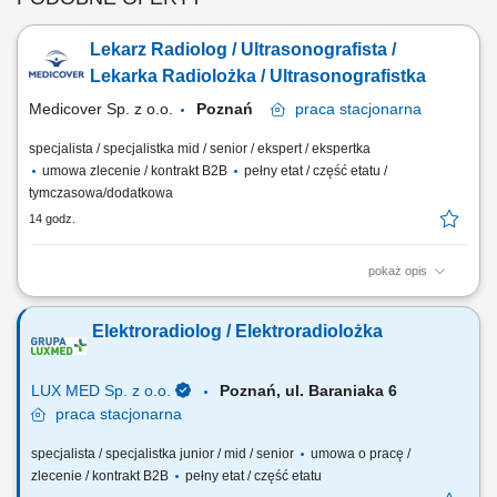
Lekarz Radiolog / Ultrasonografista /
Lekarka Radiolożka / Ultrasonografistka
Medicover Sp. z o.o.
Poznań
praca
stacjonarna
specjalista / specjalistka mid / senior / ekspert / ekspertka
umowa zlecenie / kontrakt B2B
pełny etat / część etatu /
tymczasowa/dodatkowa
14 godz.
pokaż opis
Będziesz odpowiedzialny/-a za: wykonywanie i opis badań USG ​​
prowadzenie elektronicznej dokumentacji medycznej; Dołącz do naszej
Elektroradiolog / Elektroradiolożka
ekipy medycznej i stań się #bohaterem opieki zdrowotnej! Szukamy
Ciebie, jeśli​: ukończyłeś/-aś specjalizację lub jesteś w jej trakcie
posiadasz...
LUX MED Sp. z o.o.
Poznań, ul. Baraniaka 6
praca
stacjonarna
specjalista / specjalistka junior / mid / senior
umowa o pracę /
zlecenie / kontrakt B2B
pełny etat / część etatu