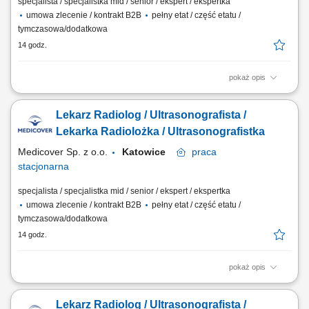
specjalista / specjalistka mid / senior / ekspert / ekspertka
umowa zlecenie / kontrakt B2B
pełny etat / część etatu /
tymczasowa/dodatkowa
14 godz.
pokaż opis
Będziesz odpowiedzialny/-a za: wykonywanie i opis badań USG ​​
prowadzenie elektronicznej dokumentacji medycznej; Dołącz do naszej
Lekarz Radiolog / Ultrasonografista /
ekipy medycznej i stań się #bohaterem opieki zdrowotnej! Szukamy
Ciebie, jeśli​: ukończyłeś/-aś specjalizację lub jesteś w jej trakcie
Lekarka Radiolożka / Ultrasonografistka
posiadasz...
Medicover Sp. z o.o.
Katowice
praca
stacjonarna
specjalista / specjalistka mid / senior / ekspert / ekspertka
umowa zlecenie / kontrakt B2B
pełny etat / część etatu /
tymczasowa/dodatkowa
14 godz.
pokaż opis
Będziesz odpowiedzialny/-a za: wykonywanie i opis badań USG ​​
prowadzenie elektronicznej dokumentacji medycznej; Dołącz do naszej
Lekarz Radiolog / Ultrasonografista /
ekipy medycznej i stań się #bohaterem opieki zdrowotnej! Szukamy