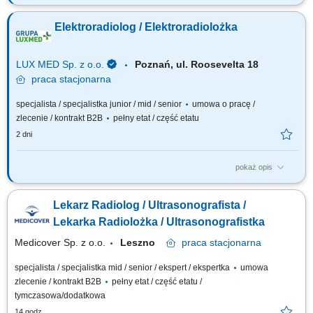
Oczekiwania wobec Ciebie: wykształcenie min. średnie, ukończone
policealne studium zawodowe lub technikum - preferowane
Elektroradiolog / Elektroradiolożka
wykształcenie licencjackie lub magisterskie z zakresu elektroradiologii;
preferowane roczne doświadczenie zawodowe na stanowisku
elektroradiologa; ukończone szkolenie z...
LUX MED Sp. z o.o.
Poznań, ul. Roosevelta 18
praca
stacjonarna
specjalista / specjalistka junior / mid / senior
umowa o pracę /
zlecenie / kontrakt B2B
pełny etat / część etatu
2 dni
pokaż opis
Oczekiwania wobec Ciebie: wykształcenie min. średnie, ukończone
policealne studium zawodowe lub technikum - preferowane
Lekarz Radiolog / Ultrasonografista /
wykształcenie licencjackie lub magisterskie z zakresu elektroradiologii;
preferowane roczne doświadczenie zawodowe na stanowisku
Lekarka Radiolożka / Ultrasonografistka
elektroradiologa; ukończone szkolenie z...
Medicover Sp. z o.o.
Leszno
praca
stacjonarna
specjalista / specjalistka mid / senior / ekspert / ekspertka
umowa
zlecenie / kontrakt B2B
pełny etat / część etatu /
tymczasowa/dodatkowa
14 godz.