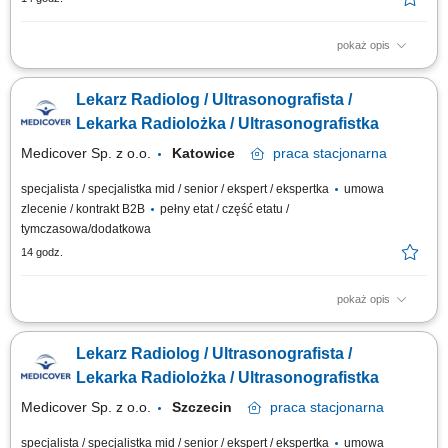
pokaż opis
Będziesz odpowiedzialny/-a za: wykonywanie i opis badań USG ​​
prowadzenie elektronicznej dokumentacji medycznej; Dołącz do naszej
Lekarz Radiolog / Ultrasonografista /
ekipy medycznej i stań się #bohaterem opieki zdrowotnej! Szukamy
Ciebie, jeśli​: ukończyłeś/-aś specjalizację lub jesteś w jej trakcie
Lekarka Radiolożka / Ultrasonografistka
posiadasz...
Medicover Sp. z o.o.
Katowice
praca
stacjonarna
specjalista / specjalistka mid / senior / ekspert / ekspertka
umowa
zlecenie / kontrakt B2B
pełny etat / część etatu /
tymczasowa/dodatkowa
14 godz.
pokaż opis
Będziesz odpowiedzialny/-a za: wykonywanie i opis badań USG ​​
prowadzenie elektronicznej dokumentacji medycznej; Dołącz do naszej
Lekarz Radiolog / Ultrasonografista /
ekipy medycznej i stań się #bohaterem opieki zdrowotnej! Szukamy
Ciebie, jeśli​: ukończyłeś/-aś specjalizację lub jesteś w jej trakcie
Lekarka Radiolożka / Ultrasonografistka
posiadasz...
Medicover Sp. z o.o.
Szczecin
praca
stacjonarna
specjalista / specjalistka mid / senior / ekspert / ekspertka
umowa