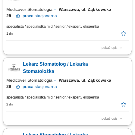
Medicover Stomatologia
Warszawa, ul. Ząbkowska
29
praca
stacjonarna
specjalista / specjalistka mid / senior / ekspert / ekspertka
1 dni
pokaż opis
Zapraszamy do współpracy lekarzy dentystów: posiadających prawo
wykonywania zawodu, z min. 2 letnim doświadczeniem w leczeniu
Lekarz Stomatolog / Lekarka
aparatami stałymi, ruchomymi i/lub Invisalign®, otwartych na rozwój w
dużym, interdyscyplinarnym zespole, chętnych do współpracy na 2 dyżury
Stomatolożka
w tygodniu. Nie...
Medicover Stomatologia
Warszawa, ul. Ząbkowska
29
praca
stacjonarna
specjalista / specjalistka mid / senior / ekspert / ekspertka
2 dni
pokaż opis
Opis stanowiska Kompleksowe leczenie pacjentów w zakresie
stomatologii zachowawczej z użyciem nowoczesnych materiałów i
Lekarz Stomatolog / Lekarka