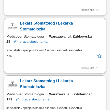
pokaż opis
Opis stanowiska Kompleksowe leczenie pacjentów w zakresie
stomatologii zachowawczej z użyciem nowoczesnych materiałów i
Lekarz Stomatolog / Lekarka
technologii; Realizacja planów leczenia w zespole interdyscyplinarnym;
Dbanie o najwyższe standardy opieki i komfort pacjentów;
Stomatolożka
Medicover Stomatologia
Warszawa, ul. Ząbkowska
29
praca
stacjonarna
specjalista / specjalistka mid / senior / ekspert / ekspertka
2 dni
pokaż opis
Opis stanowiska Kompleksowe leczenie pacjentów w zakresie
stomatologii zachowawczej z użyciem nowoczesnych materiałów i
Lekarz Stomatolog / Lekarka
technologii; Realizacja planów leczenia w zespole interdyscyplinarnym;
Dbanie o najwyższe standardy opieki i komfort pacjentów;
Stomatolożka
Medicover Stomatologia
Warszawa, al. Solidarności
171
praca
stacjonarna
specjalista / specjalistka mid / senior / ekspert / ekspertka