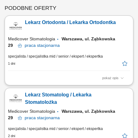
PODOBNE OFERTY
Lekarz Ortodonta / Lekarka Ortodontka
Medicover Stomatologia
Warszawa, ul. Ząbkowska
29
praca
stacjonarna
specjalista / specjalistka mid / senior / ekspert / ekspertka
1 dni
pokaż opis
Zapraszamy do współpracy lekarzy dentystów: posiadających prawo
wykonywania zawodu, z min. 2 letnim doświadczeniem w leczeniu
Lekarz Stomatolog / Lekarka
aparatami stałymi, ruchomymi i/lub Invisalign®, otwartych na rozwój w
dużym, interdyscyplinarnym zespole, chętnych do współpracy na 2
Stomatolożka
dyżury w tygodniu. Nie...
Medicover Stomatologia
Warszawa, ul. Ząbkowska
29
praca
stacjonarna
specjalista / specjalistka mid / senior / ekspert / ekspertka
2 dni