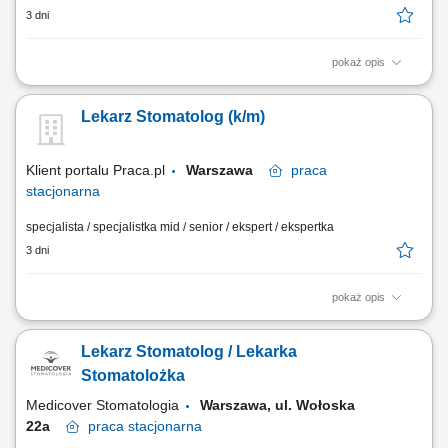
3 dni
pokaż opis
Opis stanowiska Prowadzenie kompleksowego leczenia
stomatologicznego Pacjentów przy użyciu zaplecza diagnostycznego i
Lekarz Stomatolog (k/m)
zabiegowego nowej generacji. Ścisła współpraca z interdyscyplinarnym
zespołem specjalistów w celu zapewnienia ciągłości oraz najwyższego
standardu opieki. Realizacja...
Klient portalu Praca.pl
Warszawa
praca
stacjonarna
specjalista / specjalistka mid / senior / ekspert / ekspertka
3 dni
pokaż opis
wykonywanie zabiegów z zakresu stomatologii zachowawczej z
wykorzystaniem aktualnych rozwiązań diagnostycznych i
Lekarz Stomatolog / Lekarka
terapeutycznych, tworzenie oraz realizacja planów leczenia
odpowiadających potrzebom pacjentów, monitorowanie przebiegu
Stomatolożka
terapii i budowanie długofalowych relacji z pacjentami,...
Medicover Stomatologia
Warszawa, ul. Wołoska
22a
praca
stacjonarna