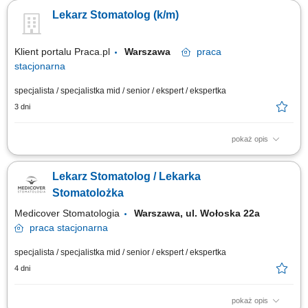
stomatologicznego Pacjentów przy użyciu zaplecza diagnostycznego i
Lekarz Stomatolog (k/m)
zabiegowego nowej generacji. Ścisła współpraca z interdyscyplinarnym
zespołem specjalistów w celu zapewnienia ciągłości oraz najwyższego
standardu opieki. Realizacja...
Klient portalu Praca.pl
Warszawa
praca
stacjonarna
specjalista / specjalistka mid / senior / ekspert / ekspertka
3 dni
pokaż opis
wykonywanie zabiegów z zakresu stomatologii zachowawczej z
wykorzystaniem aktualnych rozwiązań diagnostycznych i
Lekarz Stomatolog / Lekarka
terapeutycznych, tworzenie oraz realizacja planów leczenia
odpowiadających potrzebom pacjentów, monitorowanie przebiegu terapii
Stomatolożka
i budowanie długofalowych relacji z pacjentami,...
Medicover Stomatologia
Warszawa, ul. Wołoska 22a
praca
stacjonarna
specjalista / specjalistka mid / senior / ekspert / ekspertka
4 dni
pokaż opis