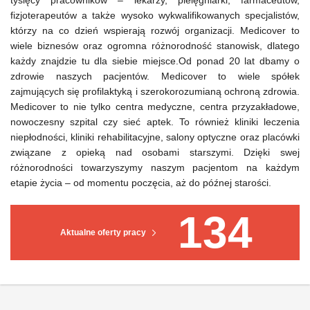
tysięcy pracowników – lekarzy, pielęgniarki, farmaceutów,
fizjoterapeutów a także wysoko wykwalifikowanych specjalistów,
którzy na co dzień wspierają rozwój organizacji. Medicover to
wiele biznesów oraz ogromna różnorodność stanowisk, dlatego
każdy znajdzie tu dla siebie miejsce.Od ponad 20 lat dbamy o
zdrowie naszych pacjentów. Medicover to wiele spółek
zajmujących się profilaktyką i szerokorozumianą ochroną zdrowia.
Medicover to nie tylko centra medyczne, centra przyzakładowe,
nowoczesny szpital czy sieć aptek. To również kliniki leczenia
niepłodności, kliniki rehabilitacyjne, salony optyczne oraz placówki
związane z opieką nad osobami starszymi. Dzięki swej
różnorodności towarzyszymy naszym pacjentom na każdym
etapie życia – od momentu poczęcia, aż do późnej starości.
134
Aktualne oferty pracy