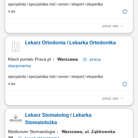
specjalista / specjalistka mid / senior / ekspert / ekspertka
4 dni
pokaż opis
Zapraszamy do współpracy lekarzy dentystów/ lekarki dentystki z
aktualnym prawem wykonywania zawodu, których zadania będą
Lekarz Ortodonta / Lekarka Ortodontka
obejmować: kompleksowe leczenie pacjentów w zakresie stomatologii
zachowawczej, z wykorzystaniem nowoczesnych metod i materiałów,
pracę na planach leczenia we...
Klient portalu Praca.pl
Warszawa
praca
stacjonarna
specjalista / specjalistka mid / senior / ekspert / ekspertka
4 dni
pokaż opis
Samodzielne prowadzenie konsultacji i leczenia ortodontycznego.
Planowanie terapii oraz dobór odpowiednich metod leczenia. Praca z
Lekarz Stomatolog / Lekarka
nowoczesnymi rozwiązaniami stosowanymi w ortodoncji. Współpraca z
zespołem lekarzy w ramach kompleksowego leczenia pacjentów.
Stomatolożka
Zapewnianie wysokiej jakości opieki...
Medicover Stomatologia
Warszawa, ul. Ząbkowska