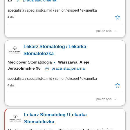
29
praca
stacjonarna
specjalista / specjalistka mid / senior / ekspert / ekspertka
4 dni
pokaż opis
Zapraszamy do współpracy lekarzy dentystów/ lekarki dentystki z
aktualnym prawem wykonywania zawodu, których zadania będą
Lekarz Stomatolog / Lekarka
obejmować: kompleksowe leczenie pacjentów w zakresie stomatologii
zachowawczej, z wykorzystaniem nowoczesnych metod i materiałów,
Stomatolożka
pracę na planach leczenia we...
Medicover Stomatologia
Warszawa, Aleje
Jerozolimskie 96
praca
stacjonarna
specjalista / specjalistka mid / senior / ekspert / ekspertka
4 dni
pokaż opis
Zapraszamy do współpracy lekarzy dentystów/ lekarki dentystki z
aktualnym prawem wykonywania zawodu, których zadania będą
Lekarz Stomatolog / Lekarka
obejmować: kompleksowe leczenie pacjentów w zakresie stomatologii
zachowawczej, z wykorzystaniem nowoczesnych metod i materiałów,
Stomatolożka
pracę na planach leczenia we...