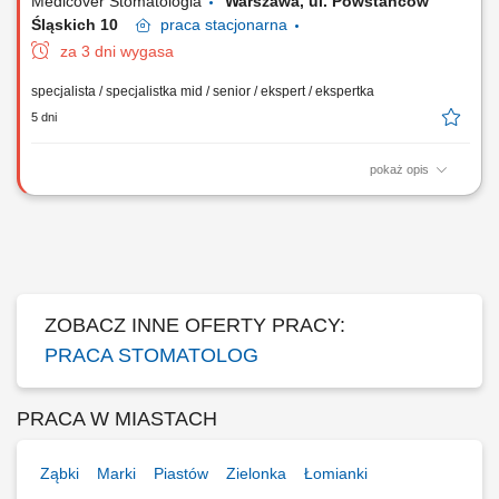
Medicover Stomatologia
Warszawa, ul. Powstańców
Śląskich 10
praca
stacjonarna
za 3 dni wygasa
specjalista / specjalistka mid / senior / ekspert / ekspertka
5 dni
pokaż opis
Zapraszamy do współpracy lekarzy dentystów/ lekarki dentystki z
aktualnym prawem wykonywania zawodu, których zadania będą
obejmować: kompleksowe leczenie pacjentów w zakresie stomatologii
zachowawczej, z wykorzystaniem nowoczesnych metod i materiałów,
pracę na planach leczenia we...
ZOBACZ INNE OFERTY PRACY:
PRACA STOMATOLOG
PRACA W MIASTACH
Ząbki
Marki
Piastów
Zielonka
Łomianki