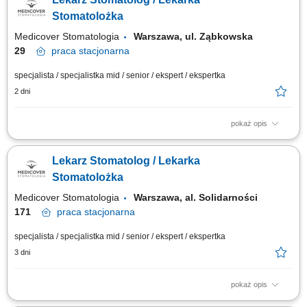
technologii; Realizacja planów leczenia w zespole interdyscyplinarnym;
Dbanie o najwyższe standardy opieki i komfort pacjentów;
Stomatolożka
Medicover Stomatologia
Warszawa, ul. Ząbkowska
29
praca
stacjonarna
specjalista / specjalistka mid / senior / ekspert / ekspertka
2 dni
pokaż opis
Opis stanowiska Kompleksowe leczenie pacjentów w zakresie
stomatologii zachowawczej z użyciem nowoczesnych materiałów i
Lekarz Stomatolog / Lekarka
technologii; Realizacja planów leczenia w zespole interdyscyplinarnym;
Dbanie o najwyższe standardy opieki i komfort pacjentów;
Stomatolożka
Medicover Stomatologia
Warszawa, al. Solidarności
171
praca
stacjonarna
specjalista / specjalistka mid / senior / ekspert / ekspertka
3 dni
pokaż opis
Opis stanowiska Prowadzenie kompleksowego leczenia