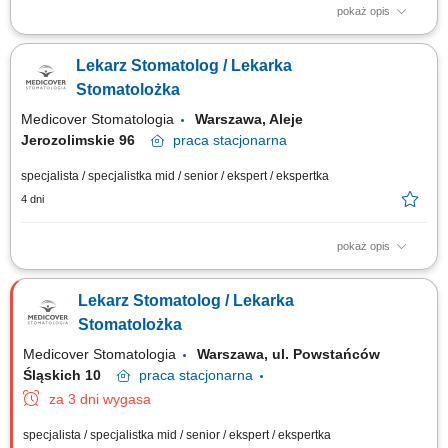
pokaż opis
Zapraszamy do współpracy lekarzy dentystów/ lekarki dentystki z
aktualnym prawem wykonywania zawodu, których zadania będą
Lekarz Stomatolog / Lekarka
obejmować: kompleksowe leczenie pacjentów w zakresie stomatologii
zachowawczej, z wykorzystaniem nowoczesnych metod i materiałów,
Stomatolożka
pracę na planach leczenia we...
Medicover Stomatologia
Warszawa, Aleje
Jerozolimskie 96
praca
stacjonarna
specjalista / specjalistka mid / senior / ekspert / ekspertka
4 dni
pokaż opis
Zapraszamy do współpracy lekarzy dentystów/ lekarki dentystki z
aktualnym prawem wykonywania zawodu, których zadania będą
Lekarz Stomatolog / Lekarka
obejmować: kompleksowe leczenie pacjentów w zakresie stomatologii
zachowawczej, z wykorzystaniem nowoczesnych metod i materiałów,
Stomatolożka
pracę na planach leczenia we...
Medicover Stomatologia
Warszawa, ul. Powstańców
Śląskich 10
praca
stacjonarna
za 3 dni wygasa
specjalista / specjalistka mid / senior / ekspert / ekspertka