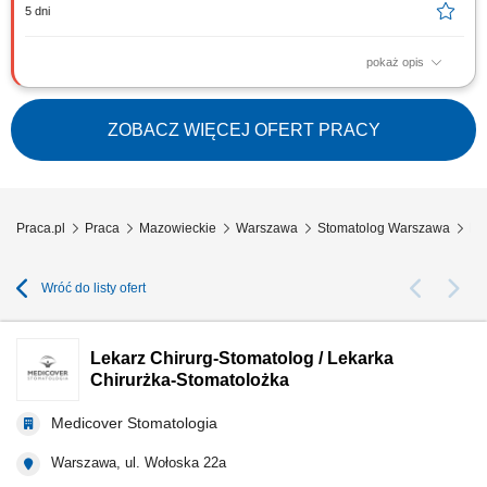
5 dni
pokaż opis
Zapraszamy do współpracy lekarzy dentystów/ lekarki dentystki z
aktualnym prawem wykonywania zawodu, których zadania będą
obejmować: kompleksowe leczenie pacjentów w zakresie stomatologii
ZOBACZ WIĘCEJ OFERT PRACY
zachowawczej, z wykorzystaniem nowoczesnych metod i materiałów,
pracę na planach leczenia we...
Praca.pl
Praca
Mazowieckie
Warszawa
Stomatolog Warszawa
Le
Wróć do listy ofert
Lekarz Chirurg-Stomatolog / Lekarka
Chirurżka-Stomatolożka
Medicover Stomatologia
Warszawa, ul. Wołoska 22a