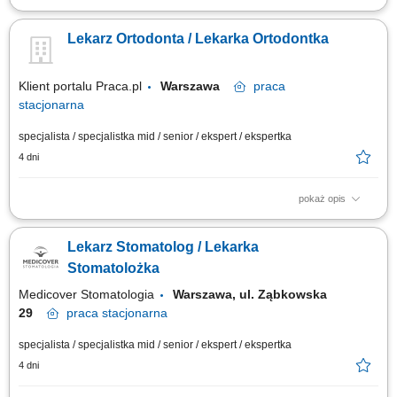
Zapraszamy do współpracy lekarzy dentystów/ lekarki dentystki z
aktualnym prawem wykonywania zawodu, których zadania będą
Lekarz Ortodonta / Lekarka Ortodontka
obejmować: kompleksowe leczenie pacjentów w zakresie stomatologii
zachowawczej, z wykorzystaniem nowoczesnych metod i materiałów,
pracę na planach leczenia we...
Klient portalu Praca.pl
Warszawa
praca
stacjonarna
specjalista / specjalistka mid / senior / ekspert / ekspertka
4 dni
pokaż opis
Samodzielne prowadzenie konsultacji i leczenia ortodontycznego.
Planowanie terapii oraz dobór odpowiednich metod leczenia. Praca z
Lekarz Stomatolog / Lekarka
nowoczesnymi rozwiązaniami stosowanymi w ortodoncji. Współpraca z
zespołem lekarzy w ramach kompleksowego leczenia pacjentów.
Stomatolożka
Zapewnianie wysokiej jakości opieki...
Medicover Stomatologia
Warszawa, ul. Ząbkowska
29
praca
stacjonarna
specjalista / specjalistka mid / senior / ekspert / ekspertka
4 dni