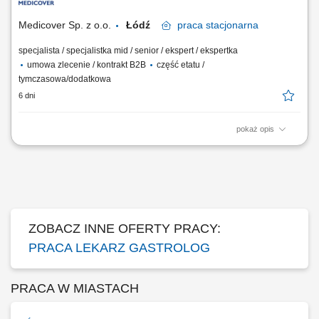
celu doprecyzowania szczegółów. Jeśli posiadasz: tytuł lekarza
specjalisty bądź...
Medicover Sp. z o.o.
Łódź
praca
stacjonarna
specjalista / specjalistka mid / senior / ekspert / ekspertka
umowa zlecenie / kontrakt B2B
część etatu /
tymczasowa/dodatkowa
6 dni
pokaż opis
Twoje zadania: opieka nad Pacjentem; dbałość o wysokie standardy
medyczne w placówce; Jeśli powyższa oferta wydaje Ci się interesująca
pozostaw nam swój kontakt (CV nie jest wymagane). Zadzwonimy w
celu doprecyzowania szczegółów. Jeśli posiadasz: tytuł lekarza
specjalisty bądź...
ZOBACZ INNE OFERTY PRACY:
PRACA LEKARZ GASTROLOG
PRACA W MIASTACH