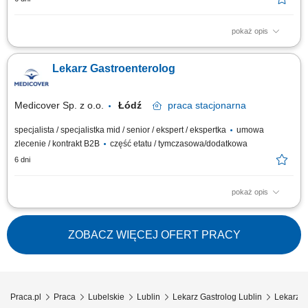
pokaż opis
Twoje zadania: opieka nad Pacjentem; dbałość o wysokie standardy
medyczne w placówce; Jeśli powyższa oferta wydaje Ci się interesująca
Lekarz Gastroenterolog
pozostaw nam swój kontakt (CV nie jest wymagane). Zadzwonimy w celu
doprecyzowania szczegółów. Jeśli posiadasz: tytuł lekarza specjalisty
bądź...
Medicover Sp. z o.o.
Łódź
praca
stacjonarna
specjalista / specjalistka mid / senior / ekspert / ekspertka
umowa
zlecenie / kontrakt B2B
część etatu / tymczasowa/dodatkowa
6 dni
pokaż opis
Twoje zadania: opieka nad Pacjentem; dbałość o wysokie standardy
medyczne w placówce; Jeśli powyższa oferta wydaje Ci się interesująca
pozostaw nam swój kontakt (CV nie jest wymagane). Zadzwonimy w celu
ZOBACZ WIĘCEJ OFERT PRACY
doprecyzowania szczegółów. Jeśli posiadasz: tytuł lekarza specjalisty
bądź...
Praca.pl
Praca
Lubelskie
Lublin
Lekarz Gastrolog Lublin
Lekarz G