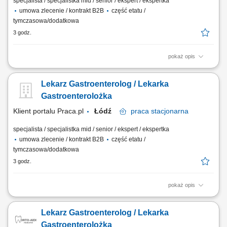
specjalista / specjalistka mid / senior / ekspert / ekspertka
umowa zlecenie / kontrakt B2B
część etatu /
tymczasowa/dodatkowa
3 godz.
pokaż opis
prowadzenie konsultacji i opieka nad pacjentami w zakresie
gastroenterologii; przestrzeganie wysokich standardów opieki
Lekarz Gastroenterolog / Lekarka
medycznej; współpraca z personelem medycznym w organizacji i
realizacji procedur;
Gastroenterolożka
Klient portalu Praca.pl
Łódź
praca
stacjonarna
specjalista / specjalistka mid / senior / ekspert / ekspertka
umowa zlecenie / kontrakt B2B
część etatu /
tymczasowa/dodatkowa
3 godz.
pokaż opis
prowadzenie konsultacji i opieka nad pacjentami w zakresie
gastroenterologii; przestrzeganie wysokich standardów opieki
Lekarz Gastroenterolog / Lekarka
medycznej; współpraca z personelem medycznym w organizacji i
realizacji procedur;
Gastroenterolożka