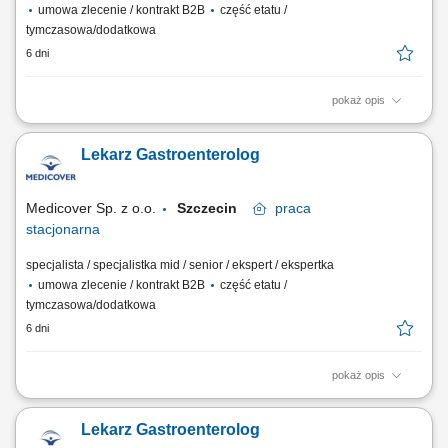
umowa zlecenie / kontrakt B2B
część etatu /
tymczasowa/dodatkowa
6 dni
pokaż opis
Twoje zadania: opieka nad Pacjentem; dbałość o wysokie standardy
medyczne w placówce; Jeśli powyższa oferta wydaje Ci się interesująca
Lekarz Gastroenterolog
pozostaw nam swój kontakt (CV nie jest wymagane). Zadzwonimy w
celu doprecyzowania szczegółów. Jeśli posiadasz: tytuł lekarza
specjalisty bądź...
Medicover Sp. z o.o.
Szczecin
praca
stacjonarna
specjalista / specjalistka mid / senior / ekspert / ekspertka
umowa zlecenie / kontrakt B2B
część etatu /
tymczasowa/dodatkowa
6 dni
pokaż opis
Twoje zadania: opieka nad Pacjentem; dbałość o wysokie standardy
medyczne w placówce; Jeśli powyższa oferta wydaje Ci się interesująca
Lekarz Gastroenterolog
pozostaw nam swój kontakt (CV nie jest wymagane). Zadzwonimy w