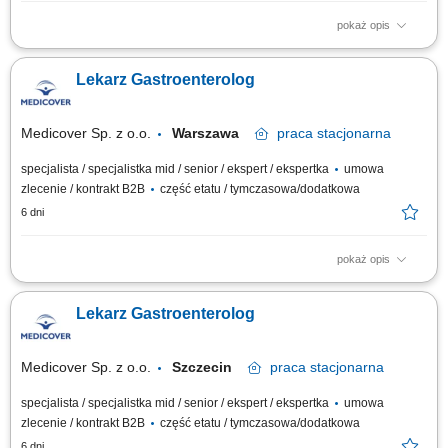
pokaż opis
Zadania: Opieka kliniczna nad Pacjentem, w tym prowadzenie
diagnostyki i leczenia. Aktywne przestrzeganie i dbanie o zachowanie
Lekarz Gastroenterolog
wysokich standardów i procedur medycznych w placówce.
Medicover Sp. z o.o.
Warszawa
praca
stacjonarna
specjalista / specjalistka mid / senior / ekspert / ekspertka
umowa
zlecenie / kontrakt B2B
część etatu / tymczasowa/dodatkowa
6 dni
pokaż opis
Twoje zadania: opieka nad Pacjentem; dbałość o wysokie standardy
medyczne w placówce; Jeśli powyższa oferta wydaje Ci się interesująca
Lekarz Gastroenterolog
pozostaw nam swój kontakt (CV nie jest wymagane). Zadzwonimy w celu
doprecyzowania szczegółów. Jeśli posiadasz: tytuł lekarza specjalisty
bądź...
Medicover Sp. z o.o.
Szczecin
praca
stacjonarna
specjalista / specjalistka mid / senior / ekspert / ekspertka
umowa
zlecenie / kontrakt B2B
część etatu / tymczasowa/dodatkowa
6 dni