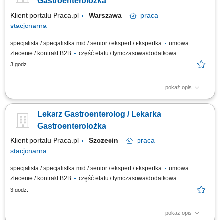
Gastroenterolożka
Klient portalu Praca.pl
Warszawa
praca
stacjonarna
specjalista / specjalistka mid / senior / ekspert / ekspertka
umowa
zlecenie / kontrakt B2B
część etatu / tymczasowa/dodatkowa
3 godz.
pokaż opis
prowadzenie konsultacji i opieka nad pacjentami w zakresie
gastroenterologii; przestrzeganie wysokich standardów opieki medycznej;
Lekarz Gastroenterolog / Lekarka
współpraca z personelem medycznym w organizacji i realizacji procedur;
Gastroenterolożka
Klient portalu Praca.pl
Szczecin
praca
stacjonarna
specjalista / specjalistka mid / senior / ekspert / ekspertka
umowa
zlecenie / kontrakt B2B
część etatu / tymczasowa/dodatkowa
3 godz.
pokaż opis