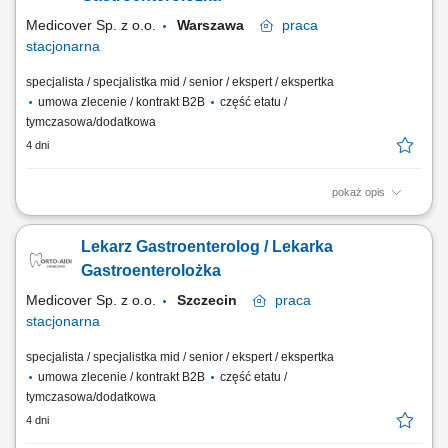
Medicover Sp. z o.o.
Warszawa
praca
stacjonarna
specjalista / specjalistka mid / senior / ekspert / ekspertka
umowa zlecenie / kontrakt B2B
część etatu /
tymczasowa/dodatkowa
4 dni
pokaż opis
Zadania: Opieka kliniczna nad Pacjentem, w tym prowadzenie
diagnostyki i leczenia. Aktywne przestrzeganie i dbanie o zachowanie
Lekarz Gastroenterolog / Lekarka
wysokich standardów i procedur medycznych w placówce.
Gastroenterolożka
Medicover Sp. z o.o.
Szczecin
praca
stacjonarna
specjalista / specjalistka mid / senior / ekspert / ekspertka
umowa zlecenie / kontrakt B2B
część etatu /
tymczasowa/dodatkowa
4 dni