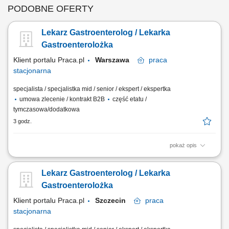
PODOBNE OFERTY
Lekarz Gastroenterolog / Lekarka
Gastroenterolożka
Klient portalu Praca.pl
Warszawa
praca
stacjonarna
specjalista / specjalistka mid / senior / ekspert / ekspertka
umowa zlecenie / kontrakt B2B
część etatu /
tymczasowa/dodatkowa
3 godz.
pokaż opis
prowadzenie konsultacji i opieka nad pacjentami w zakresie
gastroenterologii; przestrzeganie wysokich standardów opieki
Lekarz Gastroenterolog / Lekarka
medycznej; współpraca z personelem medycznym w organizacji i
realizacji procedur;
Gastroenterolożka
Klient portalu Praca.pl
Szczecin
praca
stacjonarna