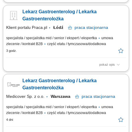
prowadzenie konsultacji i opieka nad pacjentami w zakresie
gastroenterologii; przestrzeganie wysokich standardów opieki medycznej;
Lekarz Gastroenterolog / Lekarka
współpraca z personelem medycznym w organizacji i realizacji procedur;
Gastroenterolożka
Klient portalu Praca.pl
Łódź
praca
stacjonarna
specjalista / specjalistka mid / senior / ekspert / ekspertka
umowa
zlecenie / kontrakt B2B
część etatu / tymczasowa/dodatkowa
3 godz.
pokaż opis
prowadzenie konsultacji i opieka nad pacjentami w zakresie
gastroenterologii; przestrzeganie wysokich standardów opieki medycznej;
Lekarz Gastroenterolog / Lekarka
współpraca z personelem medycznym w organizacji i realizacji procedur;
Gastroenterolożka
Medicover Sp. z o.o.
Warszawa
praca
stacjonarna
specjalista / specjalistka mid / senior / ekspert / ekspertka
umowa
zlecenie / kontrakt B2B
część etatu / tymczasowa/dodatkowa
4 dni