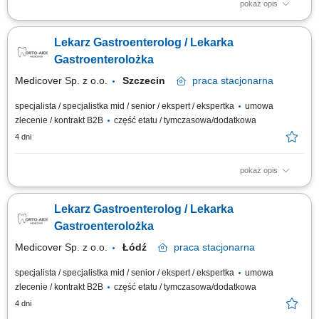
pokaż opis
Zadania: Opieka kliniczna nad Pacjentem, w tym prowadzenie
diagnostyki i leczenia. Aktywne przestrzeganie i dbanie o zachowanie
Lekarz Gastroenterolog / Lekarka
wysokich standardów i procedur medycznych w placówce.
Gastroenterolożka
Medicover Sp. z o.o.
Szczecin
praca
stacjonarna
specjalista / specjalistka mid / senior / ekspert / ekspertka
umowa
zlecenie / kontrakt B2B
część etatu / tymczasowa/dodatkowa
4 dni
pokaż opis
Zadania: Opieka kliniczna nad Pacjentem, w tym prowadzenie
diagnostyki i leczenia. Aktywne przestrzeganie i dbanie o zachowanie
Lekarz Gastroenterolog / Lekarka
wysokich standardów i procedur medycznych w placówce.
Gastroenterolożka
Medicover Sp. z o.o.
Łódź
praca
stacjonarna
specjalista / specjalistka mid / senior / ekspert / ekspertka
umowa
zlecenie / kontrakt B2B
część etatu / tymczasowa/dodatkowa
4 dni