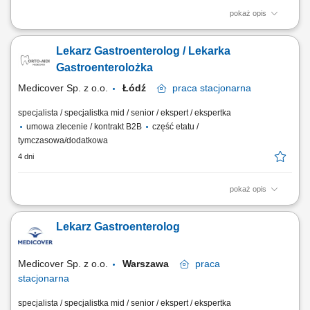
pokaż opis
Zadania: Opieka kliniczna nad Pacjentem, w tym prowadzenie
diagnostyki i leczenia. Aktywne przestrzeganie i dbanie o zachowanie
Lekarz Gastroenterolog / Lekarka
wysokich standardów i procedur medycznych w placówce.
Gastroenterolożka
Medicover Sp. z o.o.
Łódź
praca
stacjonarna
specjalista / specjalistka mid / senior / ekspert / ekspertka
umowa zlecenie / kontrakt B2B
część etatu /
tymczasowa/dodatkowa
4 dni
pokaż opis
Zadania: Opieka kliniczna nad Pacjentem, w tym prowadzenie
diagnostyki i leczenia. Aktywne przestrzeganie i dbanie o zachowanie
Lekarz Gastroenterolog
wysokich standardów i procedur medycznych w placówce.
Medicover Sp. z o.o.
Warszawa
praca
stacjonarna
specjalista / specjalistka mid / senior / ekspert / ekspertka