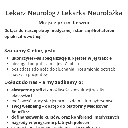
Lekarz Neurolog / Lekarka Neurolożka
Miejsce pracy:
Leszno
Dołącz do naszej ekipy medycznej i stań się #bohaterem
opieki zdrowotnej!
Szukamy Ciebie, jeśli​:
ukończyłeś/-aś specjalizację lub jesteś w jej trakcie
obsługa komputera nie jest Ci obca
posiadasz zdolność do słuchania i rozumienia potrzeb
naszych pacjentów
Dołącz do nas – a my zadbamy o:
elastyczne grafik
i - możliwość konsultacji w kilku
placówkach
możliwość pracy stacjonarnej, zdalnej lub hybrydowej
Twój wellbeing – dostęp do platformy Medicover
Benefits*
dofinansowanie kursów, oraz konferencji medycznych
nagrody w programie płatnych poleceń
wsparcie na każdym etapie naszej współpracy