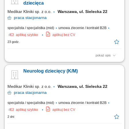
dziecięca
Medikar Kliniki sp. z o.o.
Warszawa, ul. Sielecka 22
praca
stacjonarna
specjalista / specjalistka (mid)
umowa zlecenie / kontrakt B2B
aplikuj szybko
aplikuj bez CV
23 godz.
pokaż opis
Udzielanie konsultacji neurologicznych zgodnie z aktualną wiedzą
medyczną; Prowadzenie dokumentacji medycznej pacjentów;
Neurolog dziecięcy (K/M)
Diagnozowanie i leczenie schorzeń układu nerwowego;
Medikar Kliniki sp. z o.o.
Warszawa, ul. Sielecka 22
praca
stacjonarna
specjalista / specjalistka (mid)
umowa zlecenie / kontrakt B2B
aplikuj szybko
aplikuj bez CV
2 dni