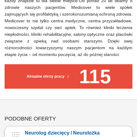
każdy znajdzie tu dla siebie miejsce.Od ponad 20 lat dbamy o
zdrowie naszych pacjentów. Medicover to wiele spółek
zajmujących się profilaktyką i szerokorozumianą ochroną zdrowia.
Medicover to nie tylko centra medyczne, centra przyzakładowe,
nowoczesny szpital czy sieć aptek. To również kliniki leczenia
niepłodności, kliniki rehabilitacyjne, salony optyczne oraz placówki
związane z opieką nad osobami starszymi. Dzięki swej
różnorodności towarzyszymy naszym pacjentom na każdym
etapie życia – od momentu poczęcia, aż do późnej starości.
115
Aktualne oferty pracy
PODOBNE OFERTY
Neurolog dziecięcy / Neurolożka