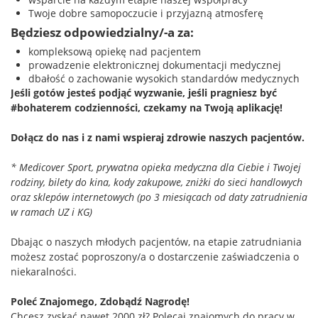
Twoje dobre samopoczucie i przyjazną atmosferę
Będziesz odpowiedzialny/-a za:
kompleksową opiekę nad pacjentem
prowadzenie elektronicznej dokumentacji medycznej
dbałość o zachowanie wysokich standardów medycznych
Jeśli gotów jesteś podjąć wyzwanie, jeśli pragniesz być
#bohaterem codzienności, czekamy na Twoją aplikację!
Dołącz do nas i z nami wspieraj zdrowie naszych pacjentów.
* Medicover Sport, prywatna opieka medyczna dla Ciebie i Twojej
rodziny, bilety do kina, kody zakupowe, zniżki do sieci handlowych
oraz sklepów internetowych (po 3 miesiącach od daty zatrudnienia
w ramach UZ i KG)
Dbając o naszych młodych pacjentów, na etapie zatrudniania
możesz zostać poproszony/a o dostarczenie zaświadczenia o
niekaralności.
Poleć Znajomego, Zdobądź Nagrodę!
Chcesz zyskać nawet 2000 zł? Polecaj znajomych do pracy w