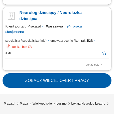
specjalizacja z zakresu neurologii; aktualne prawo wykonywania zawodu;
wiedza i umiejętności praktyczne w zakresie udzielania świadczeń
Neurolog dziecięcy / Neurolożka
medycznych;
dziecięca
Klient portalu Praca.pl
Warszawa
praca
stacjonarna
specjalista / specjalistka (mid)
umowa zlecenie / kontrakt B2B
aplikuj bez CV
8 dni
pokaż opis
udzielanie świadczeń medycznych w obszarze neurologii zgodnie z
aktualną wiedzą i standardami leczenia; diagnozowanie oraz
prowadzenie terapii pacjentów z chorobami układu nerwowego;
ZOBACZ WIĘCEJ OFERT PRACY
prowadzenie dokumentacji medycznej zgodnie z obowiązującymi
przepisami; współpraca z zespołem medycznym w...
Praca.pl
Praca
Wielkopolskie
Leszno
Lekarz Neurolog Leszno
Le