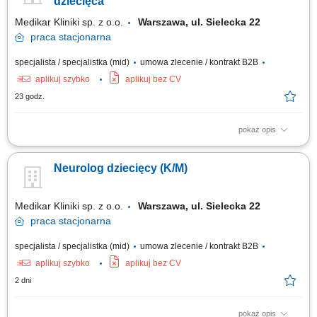
dziecięca
Medikar Kliniki sp. z o.o.
Warszawa, ul. Sielecka 22
praca
stacjonarna
specjalista / specjalistka (mid)
umowa zlecenie / kontrakt B2B
aplikuj szybko
aplikuj bez CV
23 godz.
pokaż opis
Udzielanie konsultacji neurologicznych zgodnie z aktualną wiedzą
medyczną; Prowadzenie dokumentacji medycznej pacjentów;
Neurolog dziecięcy (K/M)
Diagnozowanie i leczenie schorzeń układu nerwowego;
Medikar Kliniki sp. z o.o.
Warszawa, ul. Sielecka 22
praca
stacjonarna
specjalista / specjalistka (mid)
umowa zlecenie / kontrakt B2B
aplikuj szybko
aplikuj bez CV
2 dni
pokaż opis