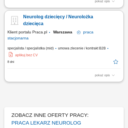
pokaż opis
specjalizacja z zakresu neurologii; aktualne prawo wykonywania
zawodu; wiedza i umiejętności praktyczne w zakresie udzielania
Neurolog dziecięcy / Neurolożka
świadczeń medycznych;
dziecięca
Klient portalu Praca.pl
Warszawa
praca
stacjonarna
specjalista / specjalistka (mid)
umowa zlecenie / kontrakt B2B
aplikuj bez CV
8 dni
pokaż opis
udzielanie świadczeń medycznych w obszarze neurologii zgodnie z
aktualną wiedzą i standardami leczenia; diagnozowanie oraz
prowadzenie terapii pacjentów z chorobami układu nerwowego;
prowadzenie dokumentacji medycznej zgodnie z obowiązującymi
przepisami; współpraca z zespołem medycznym w...
ZOBACZ INNE OFERTY PRACY:
PRACA LEKARZ NEUROLOG