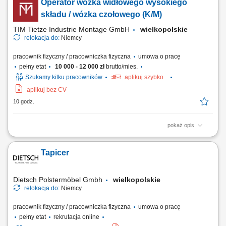
Operator wózka widłowego wysokiego
Realizowanie procesów spawalniczych w ścisłej zgodności z
dostarczoną dokumentacją wykonawczą i rysunkiem technicznym.
składu / wózka czołowego (K/M)
Kontrolowanie parametrów...
TIM Tietze Industrie Montage GmbH
wielkopolskie
relokacja do:
Niemcy
pracownik fizyczny / pracowniczka fizyczna
umowa o pracę
pełny etat
10 000 - 12 000 zł
brutto/mies.
Szukamy kilku pracowników
aplikuj szybko
aplikuj bez CV
10 godz.
pokaż opis
Zadania: obsługa wózków widłowych wysokiego składu; obsługa
wózków czołowych (frontowych) transport oraz składowanie części do
Tapicer
wagonów kolejowych; załadunek i rozładunek towarów; przestrzeganie
zasad bezpieczeństwa oraz obowiązujących procedur;
Dietsch Polstermöbel Gmbh
wielkopolskie
relokacja do:
Niemcy
pracownik fizyczny / pracowniczka fizyczna
umowa o pracę
pełny etat
rekrutacja online