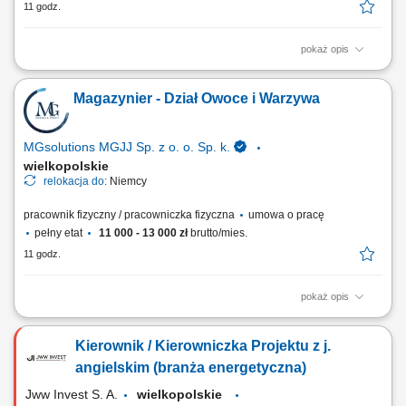
11 godz.
pokaż opis
Opis stanowiska Magazynowanie towaru - załadunek oraz rozładunek
towarów dostarczanych do magazynu; Przyjmowanie dostaw;
Magazynier - Dział Owoce i Warzywa
Przygotowywanie towaru do dalszej wysyłki; Proste prace pomocnicze
na terenie magazynu logistycznego;
MGsolutions MGJJ Sp. z o. o. Sp. k.
wielkopolskie
relokacja do:
Niemcy
pracownik fizyczny / pracowniczka fizyczna
umowa o pracę
pełny etat
11 000 - 13 000 zł
brutto/mies.
11 godz.
pokaż opis
Opis stanowiska Realizacja zamówień (Order Picker, Komisjonowanie)
w dziale Obst und Gemuse (owoce i warzywa) - możliwość pracy na
Kierownik / Kierowniczka Projektu z j.
systemie w języku polskim. Opieka polskojęzycznego Koordynatora i
szkoleniowca! Układanie towaru; Kontrola jakości; Inne proste prace na
angielskim (branża energetyczna)
terenie magazynu;
Jww Invest S. A.
wielkopolskie