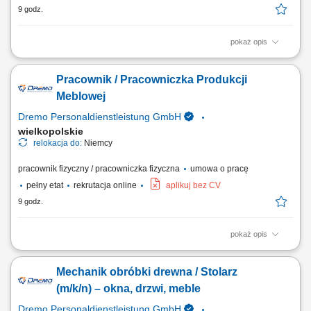
9 godz.
pokaż opis
Obowiązki: Przygotowywanie i organizacja procesów pracy – od cięcia
po finalny montaż; Wykonywanie wyposażenia sklepów zgodnie z
Pracownik / Pracowniczka Produkcji
wytycznymi i rysunkiem technicznym; Praca w produkcji jednostkowej i
seryjnej; Obsługa nowoczesnych maszyn do obróbki drewna;
Meblowej
Wymagania: Wykształcenie jako...
Dremo Personaldienstleistung GmbH
wielkopolskie
relokacja do:
Niemcy
pracownik fizyczny / pracowniczka fizyczna
umowa o pracę
pełny etat
rekrutacja online
aplikuj bez CV
9 godz.
pokaż opis
Zakres obowiązków: Realizacja prac stolarskich związanych z
produkcją wyposażenia sklepów; Przygotowywanie materiałów oraz
Mechanik obróbki drewna / Stolarz
organizacja procesu produkcji i montażu; Wykonywanie elementów
zgodnie z dokumentacją techniczną i wytycznymi; Obsługa maszyn do
(m/k/n) – okna, drzwi, meble
obróbki drewna; Udział zarówno w...
Dremo Personaldienstleistung GmbH