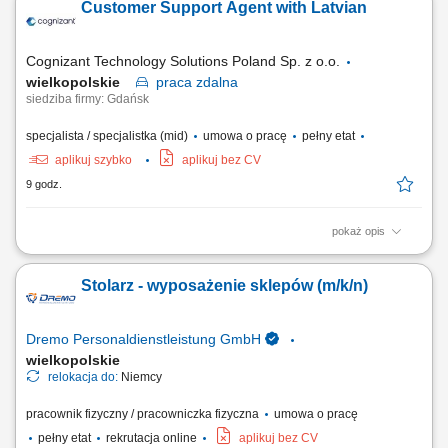
Customer Support Agent with Latvian
informacyjnych, szkoleń i prezentacji produktów edukacyjnych,
Wspieranie szkół w doborze materiałów dydaktycznych, Analiza rynku i
działań konkurencji w branży...
Cognizant Technology Solutions Poland Sp. z o.o.
wielkopolskie
praca
zdalna
siedziba firmy: Gdańsk
specjalista / specjalistka (mid)
umowa o pracę
pełny etat
aplikuj szybko
aplikuj bez CV
9 godz.
pokaż opis
What we do We are dedicated to helping the world's leading companies
build stronger businesses — helping them go from doing digital to being
Stolarz - wyposażenie sklepów (m/k/n)
digital. Cognizant Poland offices are located in Gdańsk, Wrocław, and
Kraków. With the capacity to support various clients, we offer a world of...
Dremo Personaldienstleistung GmbH
wielkopolskie
relokacja do:
Niemcy
pracownik fizyczny / pracowniczka fizyczna
umowa o pracę
pełny etat
rekrutacja online
aplikuj bez CV