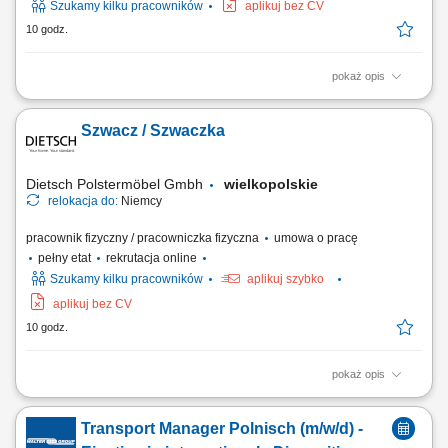
Szukamy kilku pracowników
aplikuj bez CV
10 godz.
pokaż opis
Twoje zadania Produkcja naszych mebli tapicerowanych (głównie
ręcznie). Montaż końcowy, tj. montaż wszystkich części. Mocowanie
Szwacz / Szwaczka
elementów funkcjonalnych do wstępnie tapicerowanych mebli. Obicie
stelaży i elementów formowanych wysokiej jakości tkaninami i skórami.
Dietsch Polstermöbel Gmbh
wielkopolskie
relokacja do:
Niemcy
pracownik fizyczny / pracowniczka fizyczna
umowa o pracę
pełny etat
rekrutacja online
Szukamy kilku pracowników
aplikuj szybko
aplikuj bez CV
10 godz.
pokaż opis
Twoje zadania Produkcja i przygotowanie pokrowców tapicerskich z
elementami dekoracyjnymi Szycie tkanin i skór zgodnie ze specyfikacją
Transport Manager Polnisch (m/w/d) -
Wsparcie w projektowaniu i realizacji indywidualnych życzeń klientów;