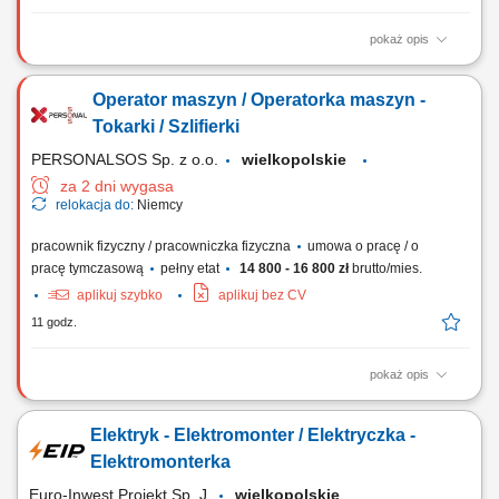
pokaż opis
Twój dzień w pracy: Praca fizyczna bezpośrednio przy maszynach
kuźniczych i piecach. Wyciąganie gorących materiałów z pieca i
Operator maszyn / Operatorka maszyn -
przekazywanie ich do formowania. Udział w procesie tłoczenia
gotowych elementów z półfabrykatów stalowych. Ręczny transport i
Tokarki / Szlifierki
manipulacja ciężkimi...
PERSONALSOS Sp. z o.o.
wielkopolskie
za 2 dni wygasa
relokacja do:
Niemcy
pracownik fizyczny / pracowniczka fizyczna
umowa o pracę / o
pracę tymczasową
pełny etat
14 800 - 16 800 zł
brutto/mies.
aplikuj szybko
aplikuj bez CV
11 godz.
pokaż opis
Zadania: Obsługa szlifierek do wałków w obróbki konwencjonalnej;
Szlifowanie dużych wałów korbowych i napędowych do 5000 mm;
Elektryk - Elektromonter / Elektryczka -
Dobór optymalnych parametrów obróbki; Wykonywanie pomiarów
kontrolnych oraz bieżąca kontrola jakości; Realizacja zleceń na
Elektromonterka
podstawie dokumentacji technicznej;...
Euro-Inwest Projekt Sp. J.
wielkopolskie