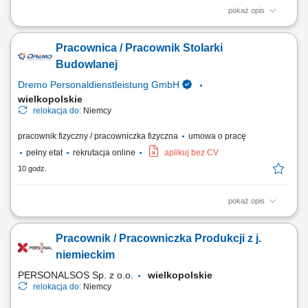
pokaż opis
Obowiązki: wykonywanie drewnianych schodów; montaż elementów w
warsztacie (schody, ściany, okna, drzwi, okładziny ścienne itp.)
Pracownica / Pracownik Stolarki
osadzanie okien w gotowych elementach ściennych; obsługa maszyn;
obróbka i wykończenie powierzchni drewnianych; Wymagania:
Budowlanej
wykształcenie zawodowe lub...
Dremo Personaldienstleistung GmbH
wielkopolskie
relokacja do:
Niemcy
pracownik fizyczny / pracowniczka fizyczna
umowa o pracę
pełny etat
rekrutacja online
aplikuj bez CV
10 godz.
pokaż opis
Zakres obowiązków: Wykonywanie oraz montaż drewnianych schodów;
Składanie elementów stolarskich w warsztacie, m.in. ścian, drzwi, okien
Pracownik / Pracowniczka Produkcji z j.
oraz okładzin; Montaż okien w przygotowanych konstrukcjach
ściennych; Obsługa maszyn i urządzeń stolarskich; Obróbka oraz
niemieckim
wykańczanie powierzchni drewnianych;
PERSONALSOS Sp. z o.o.
wielkopolskie
relokacja do:
Niemcy