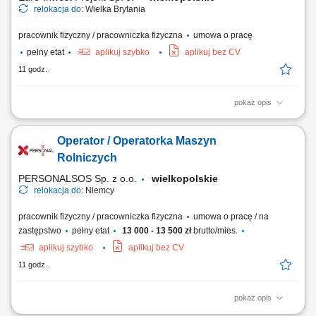
relokacja do:
Wielka Brytania
pracownik fizyczny / pracowniczka fizyczna
umowa o pracę
pełny etat
aplikuj szybko
aplikuj bez CV
11 godz.
pokaż opis
Budowa i instalacja tras kablowych. Montaż linii kablowych oraz
osprzętu (gniazdka, przełączniki). Montaż kompletnych instalacji
Operator / Operatorka Maszyn
elektrycznych. Instalacja i podłączanie urządzeń sterowania i
oświetlenia. Montaż i okablowanie szaf i rozdzielnic sterowniczych.
Rolniczych
PERSONALSOS Sp. z o.o.
wielkopolskie
relokacja do:
Niemcy
pracownik fizyczny / pracowniczka fizyczna
umowa o pracę / na
zastępstwo
pełny etat
13 000 - 13 500 zł
brutto/mies.
aplikuj szybko
aplikuj bez CV
11 godz.
pokaż opis
Twoje zadania: Prace związane z przygotowaniem i rozkładaniem mat