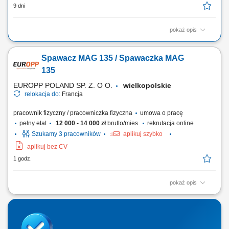
9 dni
pokaż opis
Obowiązki: Przeprowadzanie prac konserwacyjnych; Konserwacja
pojazdów; Wymiana części zużywających się, takich jak hamulce,
Spawacz MAG 135 / Spawaczka MAG
sprzęgło itp. Testowanie i diagnostyka; Wymiana części zawieszenia;
Wymagania: Język niemiecki nie konieczny, lecz mile widziany; Prawo
135
jazdy; Doświadczenie...
EUROPP POLAND SP. Z. O O.
wielkopolskie
relokacja do:
Francja
pracownik fizyczny / pracowniczka fizyczna
umowa o pracę
pełny etat
12 000 - 14 000 zł
brutto/mies.
rekrutacja online
Szukamy 3 pracowników
aplikuj szybko
aplikuj bez CV
1 godz.
pokaż opis
Zakres obowiązków: spawanie słupów i wsporników wykorzystywanych
w konstrukcjach stalowych, wykonywanie spoin metodą MAG 135 na
stali czarnej, praca na materiałach o grubości 5–25 mm, spawanie
elementów głównie w pozycji pachwinowej (FW), kontrola jakości