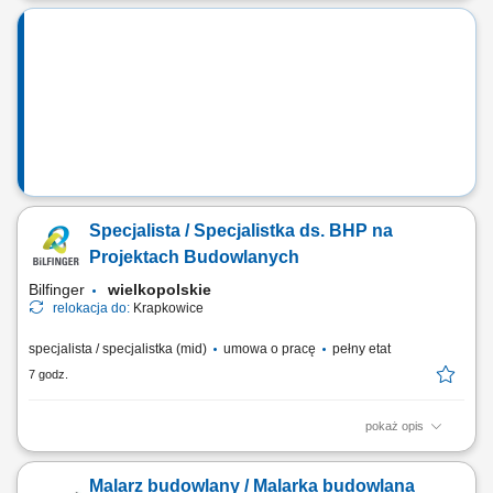
przyczepami/naczepami w ramach zagranicznych projektów
budowlanych. Transport gabarytów, maszyn budowlanych oraz
elementów konstrukcyjnych pomiędzy lokalizacjami wykonawczymi.
Udział w bieżących pracach pomocniczo-logistycznych na terenie...
Specjalista / Specjalistka ds. BHP na
Projektach Budowlanych
Bilfinger
wielkopolskie
relokacja do:
Krapkowice
specjalista / specjalistka (mid)
umowa o pracę
pełny etat
7 godz.
pokaż opis
Opis stanowiska Nadzór nad bezpieczeństwem pracy na projektach
budowlanych i bieżąca kontrola warunków BHP; Prowadzenie
Malarz budowlany / Malarka budowlana
regularnych inspekcji oraz ocena poziomu bezpieczeństwa na