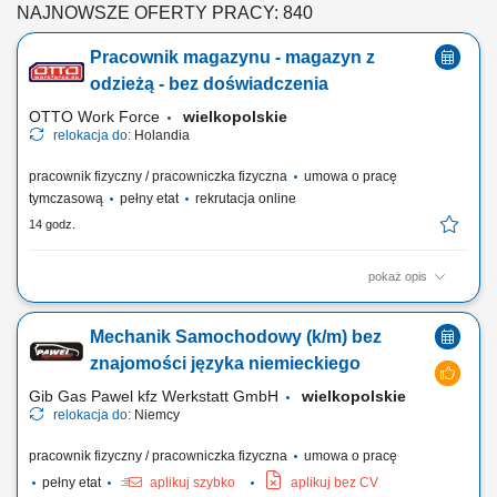
NAJNOWSZE OFERTY PRACY: 840
Pracownik magazynu - magazyn z
odzieżą - bez doświadczenia
OTTO Work Force
wielkopolskie
relokacja do:
Holandia
pracownik fizyczny / pracowniczka fizyczna
umowa o pracę
tymczasową
pełny etat
rekrutacja online
14 godz.
pokaż opis
Otrzymujesz pełną stawkę godzinową brutto w wysokości 16,36 €. Na tę
kwotę składa się podstawowe wynagrodzenie w wysokości 15,15 € za
Mechanik Samochodowy (k/m) bez
godzinę oraz dodatek ADV, dodatek urlopowy i udział w zyskach. W
zależności od Twoich obowiązków możesz też otrzymać dodatkowe
znajomości języka niemieckiego
dodatki, takie...
Gib Gas Pawel kfz Werkstatt GmbH
wielkopolskie
relokacja do:
Niemcy
pracownik fizyczny / pracowniczka fizyczna
umowa o pracę
pełny etat
aplikuj szybko
aplikuj bez CV