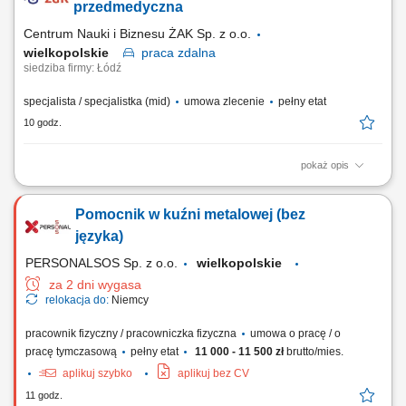
przedmedyczna
Centrum Nauki i Biznesu ŻAK Sp. z o.o.
wielkopolskie
praca
zdalna
siedziba firmy: Łódź
specjalista / specjalistka (mid)
umowa zlecenie
pełny etat
10 godz.
pokaż opis
Nazwa kursu: Pierwsza pomoc przedmedyczna Czas trwania: 8 godzin
dydaktycznych Region: cała Polska
Pomocnik w kuźni metalowej (bez
języka)
PERSONALSOS Sp. z o.o.
wielkopolskie
za 2 dni wygasa
relokacja do:
Niemcy
pracownik fizyczny / pracowniczka fizyczna
umowa o pracę / o
pracę tymczasową
pełny etat
11 000 - 11 500 zł
brutto/mies.
aplikuj szybko
aplikuj bez CV
11 godz.