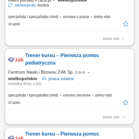
Klient portalu Praca.pl
wielkopolskie
relokacja do:
Austria
specjalista / specjalistka (mid)
umowa o pracę
pełny etat
10 godz.
pokaż opis
Sprzedaż szerokiej gamy nowych i używanych pojazdów użytkowych
(ciągniki siodłowe, naczepy) bez ograniczeń co do marki; Kompleksowe
Trener kursu – Pierwsza pomoc
doradztwo dla klientów B2B w zakresie zarządzania flotą oraz
finansowania; Aktywne rozwijanie i pozyskiwanie nowych rynków
pediatryczna
sprzedażowych; Współpraca z...
Centrum Nauki i Biznesu ŻAK Sp. z o.o.
wielkopolskie
praca
zdalna
siedziba firmy: Łódź
specjalista / specjalistka (mid)
umowa zlecenie
pełny etat
10 godz.
pokaż opis
Nazwa kursu: Pierwsza pomoc pediatryczna Czas trwania: 6 godzin
dydaktycznych Region: cała Polska
Trener kursu – Pierwsza pomoc