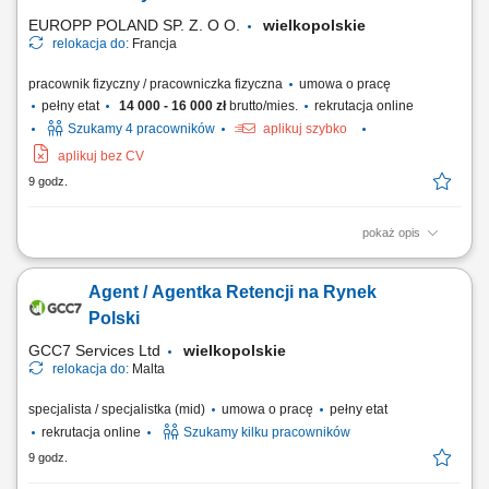
materiałowa realizowanych inwestycji;...
EUROPP POLAND SP. Z. O O.
wielkopolskie
relokacja do:
Francja
pracownik fizyczny / pracowniczka fizyczna
umowa o pracę
pełny etat
14 000 - 16 000 zł
brutto/mies.
rekrutacja online
Szukamy 4 pracowników
aplikuj szybko
aplikuj bez CV
9 godz.
pokaż opis
Zadania Układanie, podłączanie i mocowanie strukturalnych wiązek
elektrycznych wewnątrz pociągów; Montaż podzespołów, urządzeń
Agent / Agentka Retencji na Rynek
sterujących oraz komponentów elektrycznych taboru; Wykonywanie
prac montażowych w oparciu o schematy techniczne i wytyczne
Polski
kierownika produkcji;...
GCC7 Services Ltd
wielkopolskie
relokacja do:
Malta
specjalista / specjalistka (mid)
umowa o pracę
pełny etat
rekrutacja online
Szukamy kilku pracowników
9 godz.