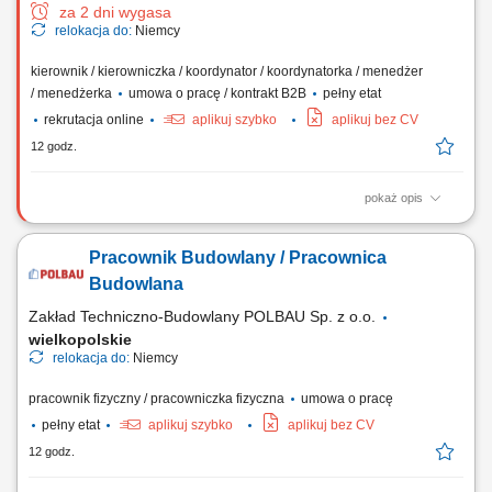
za 2 dni wygasa
relokacja do:
Niemcy
kierownik / kierowniczka / koordynator / koordynatorka / menedżer
/ menedżerka
umowa o pracę / kontrakt B2B
pełny etat
rekrutacja online
aplikuj szybko
aplikuj bez CV
12 godz.
pokaż opis
Miejsce pracy: Projekty zarówno polskie jak i międzynarodowe Zakres
obowiązków: Kompleksowe zarządzanie realizacją kontraktów w
Pracownik Budowlany / Pracownica
sektorze energetycznym. Koordynowanie pracy zespołów
wykonawczych oraz podwykonawców. Planowanie harmonogramów i
Budowlana
nadzorowanie przebiegu prac zgodnie z...
Zakład Techniczno-Budowlany POLBAU Sp. z o.o.
wielkopolskie
relokacja do:
Niemcy
pracownik fizyczny / pracowniczka fizyczna
umowa o pracę
pełny etat
aplikuj szybko
aplikuj bez CV
12 godz.