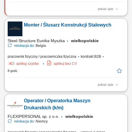
pokaż opis
Zadania Aktywne pozyskiwanie klientów i rozwój sprzedaży w Polsce
oraz Europie; Kompleksowa współpraca z sieciami handlowymi i
Monter / Ślusarz Konstrukcji Stalowych
sektorem B2B; Przygotowywanie ofert handlowych oraz prowadzenie
negocjacji; Bieżąca analiza rentowności, marżowości oraz kontrola
spływu należności; Koordynacja...
Steel-Structure Eunika Myszka
wielkopolskie
relokacja do:
Belgia
pracownik fizyczny / pracowniczka fizyczna
kontrakt B2B
aplikuj szybko
aplikuj bez CV
8 godz.
pokaż opis
Zakres obowiązków montaż elementów konstrukcji stalowych na
podstawie rysunku technicznego, składanie i dopasowywanie
Operator / Operatorka Maszyn
elementów, wiercenie, cięcie oraz przygotowywanie elementów do
montażu, wykonywanie podstawowych prac ślusarskich. Praca
Drukarskich (k/m)
obejmuje montaż m.in.: elementów mostów,...
FLEXIPERSONAL sp. z o.o.
wielkopolskie
relokacja do:
Niemcy