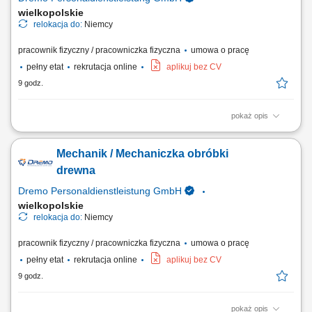
wielkopolskie
relokacja do:
Niemcy
pracownik fizyczny / pracowniczka fizyczna
umowa o pracę
pełny etat
rekrutacja online
aplikuj bez CV
9 godz.
pokaż opis
Obowiązki: Cięcie elementów ram oraz płyt według wytycznych;
Szlifowanie, obróbka i renowacja powierzchni drewnianych; Montaż
Mechanik / Mechaniczka obróbki
elementów oraz składanie konstrukcji; Naprawa i konserwacja okien,
drzwi oraz mebli; Montaż okuć do okien i drzwi oraz ich wymiana;
drewna
Kontrola jakości oraz obróbka...
Dremo Personaldienstleistung GmbH
wielkopolskie
relokacja do:
Niemcy
pracownik fizyczny / pracowniczka fizyczna
umowa o pracę
pełny etat
rekrutacja online
aplikuj bez CV
9 godz.
pokaż opis