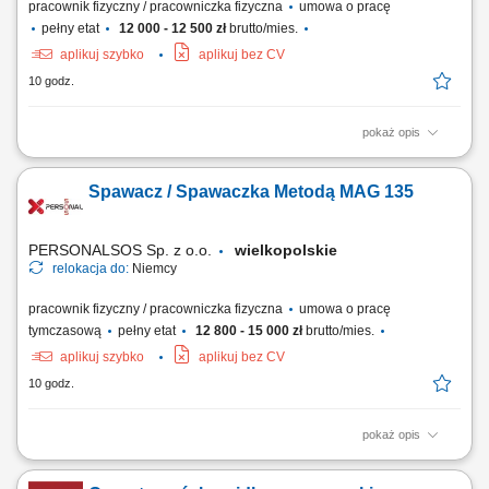
pracownik fizyczny / pracowniczka fizyczna
umowa o pracę
pełny etat
12 000 - 12 500 zł
brutto/mies.
aplikuj szybko
aplikuj bez CV
10 godz.
pokaż opis
Opis stanowiska Obsługa maszyn i urządzeń służących do
bezpiecznego napełniania opakowań różnorodnymi produktami
Spawacz / Spawaczka Metodą MAG 135
chemicznymi. Kompleksowe pakowanie gotowych wyrobów,
zabezpieczanie ich przed transportem oraz precyzyjne naklejanie
etykiet znamionowych. Przeprowadzanie bieżących kontroli...
PERSONALSOS Sp. z o.o.
wielkopolskie
relokacja do:
Niemcy
pracownik fizyczny / pracowniczka fizyczna
umowa o pracę
tymczasową
pełny etat
12 800 - 15 000 zł
brutto/mies.
aplikuj szybko
aplikuj bez CV
10 godz.
pokaż opis
Opis stanowiska: Łączenie elementów ze stali konstrukcyjnej metodą
MAG 135 (z wykorzystaniem drutu litego w osłonie gazów aktywnych).