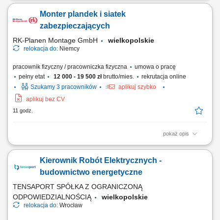
wegetacyjnych. Pakowanie produktów na palety. Przygotowywanie i
Monter plandek i siatek
workowanie nawozów. Obsługa maszyn wykorzystywanych w
gospodarstwie rolnym.
zabezpieczających
RK-Planen Montage GmbH
wielkopolskie
relokacja do:
Niemcy
pracownik fizyczny / pracowniczka fizyczna
umowa o pracę
pełny etat
12 000 - 19 500 zł
brutto/mies.
rekrutacja online
Szukamy 3 pracowników
aplikuj szybko
aplikuj bez CV
11 godz.
pokaż opis
Zadania: Montaż oraz demontaż plandek PVC; Montaż siatek
zabezpieczających; Zgrzewanie plandek PVC; Montaż szyn
Kierownik Robót Elektrycznych -
kederowych;
budownictwo energetyczne
TENSAPORT SPÓŁKA Z OGRANICZONĄ
ODPOWIEDZIALNOŚCIĄ
wielkopolskie
relokacja do:
Wrocław