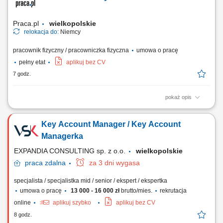
budowach; Weryfikacja i nadzór nad dokumentacją BHP zgodnie z
obowiązującymi przepisami i standardami HSEQ;...
Praca.pl
wielkopolskie
relokacja do:
Niemcy
pracownik fizyczny / pracowniczka fizyczna
umowa o pracę
pełny etat
aplikuj bez CV
7 godz.
pokaż opis
Opis stanowiska: Kompleksowe wykonywanie prac malarskich i
remontowo-wykończeniowych. Przygotowanie powierzchni poprzez
Key Account Manager / Key Account
szlifowanie i szpachlowanie. Malowanie wnętrz oraz fasad budynków.
Realizacja prac elewacyjnych i dociepleniowych dla obiektów
Managerka
budowlanych. Praca zgodnie z projektem oraz...
EXPANDIA CONSULTING sp. z o.o.
wielkopolskie
praca
zdalna
za 3 dni wygasa
specjalista / specjalistka mid / senior / ekspert / ekspertka
umowa o pracę
13 000 - 16 000 zł
brutto/mies.
rekrutacja
online
aplikuj szybko
aplikuj bez CV
8 godz.