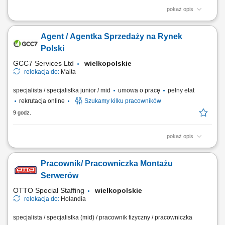
pokaż opis
ZAKRES OBOWIĄZKÓW: Aktywny kontakt telefoniczny z klientami
zainteresowanymi naszymi produktami; Budowanie i poszerzanie
Agent / Agentka Sprzedaży na Rynek
portfolio; Sprzedaż usług związanych z finansami, w tym szkoleń z
zakresu edukacji finansowej; Budowanie relacji długotrwałych z
Polski
naszymi klientami. CZEGO WYMAGAMY: Kontakt...
GCC7 Services Ltd
wielkopolskie
relokacja do:
Malta
specjalista / specjalistka junior / mid
umowa o pracę
pełny etat
rekrutacja online
Szukamy kilku pracowników
9 godz.
pokaż opis
ZAKRES OBOWIĄZKÓW: Aktywny kontakt telefoniczny z klientami
zainteresowanymi naszymi produktami Sprzedaż usług związanych z
Pracownik/ Pracowniczka Montażu
finansami, w tym szkoleń z zakresu edukacji finansowej; Budowanie
relacji i pozyskiwanie klientów dla naszych kluczowych Partnerów
Serwerów
Biznesowych. CZEGO WYMAGAMY: Chęć...
OTTO Special Staffing
wielkopolskie
relokacja do:
Holandia
specjalista / specjalistka (mid) / pracownik fizyczny / pracowniczka