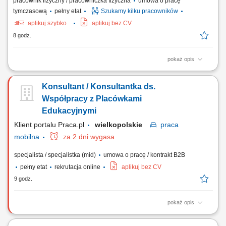
pracownik fizyczny / pracowniczka fizyczna
umowa o pracę
tymczasową
pełny etat
Szukamy kilku pracowników
aplikuj szybko
aplikuj bez CV
8 godz.
pokaż opis
Podstawowe informacje: Lokalizacja: Magdeburg, Niemcy; Start pracy:
Od zaraz lub w dogodnym dla Ciebie terminie; Czas trwania pracy:
Konsultant / Konsultantka ds.
Długoterminowe zatrudnienie; Opis stanowiska Obsługa oraz
ustawianie maszyn drukarskich zgodnie ze specyfikacją zleceń
Współpracy z Placówkami
produkcyjnych. Przygotowywanie urządzeń do...
Edukacyjnymi
Klient portalu Praca.pl
wielkopolskie
praca
mobilna
za 2 dni wygasa
specjalista / specjalistka (mid)
umowa o pracę / kontrakt B2B
pełny etat
rekrutacja online
aplikuj bez CV
9 godz.
pokaż opis
Nawiązywanie i utrzymywanie relacji biznesowych z sektorem
edukacyjnym w obszarze języka angielskiego, Organizowanie spotkań