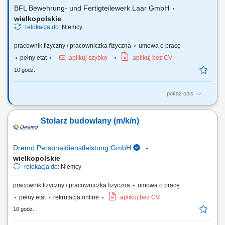
metodą natryskową, wykonywanie prac...
BFL Bewehrung- und Fertigteilewerk Laar GmbH
wielkopolskie
relokacja do:
Niemcy
pracownik fizyczny / pracowniczka fizyczna
umowa o pracę
pełny etat
aplikuj szybko
aplikuj bez CV
10 godz.
pokaż opis
Twój zakres obowiązków: Udział w produkcji prefabrykatów
betonowych; Obsługa maszyn i urządzeń w procesie produkcyjnym;
Stolarz budowlany (m/k/n)
Wykonywanie prac betonowych zgodnie z wytycznymi; Pomoc przy
budowie szalunków i zbrojeniu; Zapewnienie standardów jakości i
bezpieczeństwa pracy;
Dremo Personaldienstleistung GmbH
wielkopolskie
relokacja do:
Niemcy
pracownik fizyczny / pracowniczka fizyczna
umowa o pracę
pełny etat
rekrutacja online
aplikuj bez CV
10 godz.