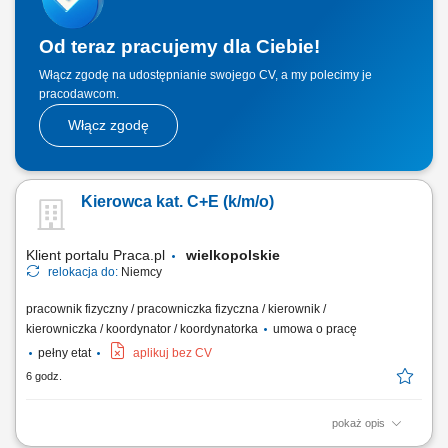
wykonanych spoin.
Od teraz pracujemy dla Ciebie!
Włącz zgodę na udostępnianie swojego CV, a my polecimy je
pracodawcom.
Włącz zgodę
Kierowca kat. C+E (k/m/o)
Klient portalu Praca.pl
wielkopolskie
relokacja do:
Niemcy
pracownik fizyczny / pracowniczka fizyczna / kierownik /
kierowniczka / koordynator / koordynatorka
umowa o pracę
pełny etat
aplikuj bez CV
6 godz.
pokaż opis
Prowadzenie pojazdów ciężarowych o DMC pow. 3,5 t z