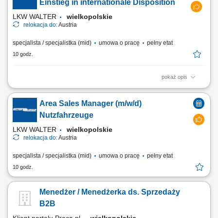
Kontrola jakości gotowych produktów Pielęgnacja i konserwacja
Einstieg in internationale Disposition
maszyn i narzędzi do szycia;
LKW WALTER
wielkopolskie
relokacja do:
Austria
specjalista / specjalistka (mid)
umowa o pracę
pełny etat
10 godz.
pokaż opis
Stellenbeschreibung Deine Aufgaben Transportabwicklung: Nach der
übergeordneten Transportplanung übernimmst du die tägliche
Area Sales Manager (m/w/d)
Disposition und begleitest internationale Transporte zuverlässig durch
die operative Abwicklung; Wirtschaftliche Entscheidungen: Du
Nutzfahrzeuge
vergleichst verfügbare...
LKW WALTER
wielkopolskie
relokacja do:
Austria
specjalista / specjalistka (mid)
umowa o pracę
pełny etat
10 godz.
Menedżer / Menedżerka ds. Sprzedaży
B2B