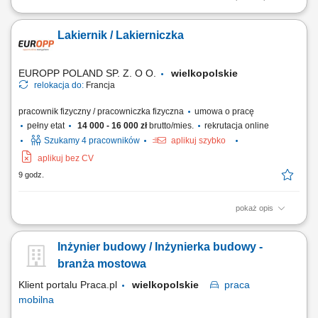
Poszukiwani są doświadczeni stolarze do pracy przy produkcji i
montażu elementów drewnianych w nowoczesnym zakładzie
Lakiernik / Lakierniczka
stolarskim. Stabilne zatrudnienie i możliwość rozwoju w rzemiośle.
Zakres obowiązków: Przygotowanie i cięcie elementów drewnianych
zgodnie z dokumentacją; Szlifowanie,...
EUROPP POLAND SP. Z. O O.
wielkopolskie
relokacja do:
Francja
pracownik fizyczny / pracowniczka fizyczna
umowa o pracę
pełny etat
14 000 - 16 000 zł
brutto/mies.
rekrutacja online
Szukamy 4 pracowników
aplikuj szybko
aplikuj bez CV
9 godz.
pokaż opis
Zadania Lakierowanie pociągów oraz wagonów osobowych w kabinie
lakierniczej zgodnie ze specyfikacją klienta; Przygotowywanie
Inżynier budowy / Inżynierka budowy -
powierzchni pod lakierowanie, w tym szlifowanie, maskowanie oraz
odtłuszczanie elementów; Dobieranie komponentów oraz samodzielne
branża mostowa
mieszanie farb i lakierów; Kontrola...
Klient portalu Praca.pl
wielkopolskie
praca
mobilna