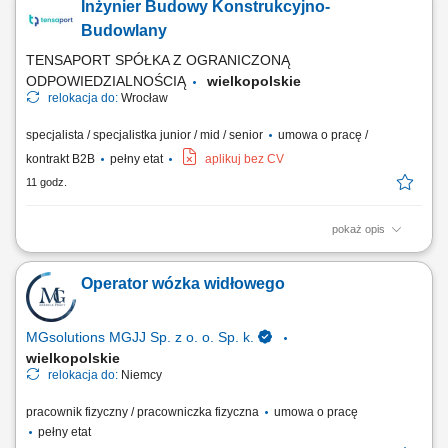
Inżynier Budowy Konstrukcyjno-
elektroenergetycznych; Koordynacja wykonania fundamentów pod
słupy linii SN, konstrukcje wsporcze, aparaturę stacyjną, kontenery
Budowlany
BESS oraz obiekty kubaturowe; Organizacja i...
TENSAPORT SPÓŁKA Z OGRANICZONĄ
ODPOWIEDZIALNOŚCIĄ
wielkopolskie
relokacja do:
Wrocław
specjalista / specjalistka junior / mid / senior
umowa o pracę /
kontrakt B2B
pełny etat
aplikuj bez CV
11 godz.
pokaż opis
Zakres zadań: Bezpośredni nadzór nad wykonywanymi robotami, w
szczególności robót ziemnych, żelbetowych i stalowych, w tym kontrola
Operator wózka widłowego
jakości, terminowości oraz stopnia zaawansowania prac zgodnie z
harmonogramem; Koordynacja robót zgodnie z wymaganiami
inwestora, dokumentacją techniczną...
MGsolutions MGJJ Sp. z o. o. Sp. k.
wielkopolskie
relokacja do:
Niemcy
pracownik fizyczny / pracowniczka fizyczna
umowa o pracę
pełny etat