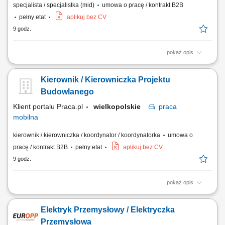
specjalista / specjalistka (mid)
umowa o pracę / kontrakt B2B
pełny etat
aplikuj bez CV
9 godz.
pokaż opis
współpraca z kierownikiem budowy lub kierownikiem robót przy
realizacji inwestycji; przygotowywanie dokumentów sprzedażowych i
Kierownik / Kierowniczka Projektu
kontraktowych; prowadzenie korespondencji związanej z projektami;
opracowywanie i zgłaszanie wniosków materiałowych; archiwizacja
Budowlanego
dokumentacji technicznej,...
Klient portalu Praca.pl
wielkopolskie
praca
mobilna
kierownik / kierowniczka / koordynator / koordynatorka
umowa o
pracę / kontrakt B2B
pełny etat
aplikuj bez CV
9 godz.
pokaż opis
kierowanie i nadzorowanie prac budowlanych zgodnie z dokumentacją
techniczną, harmonogramem i zasadami BHP; kontrola jakości i
Elektryk Przemysłowy / Elektryczka
terminowości wykonywanych robót; zarządzanie zespołem
pracowników oraz podwykonawcami; optymalizacja technologiczno-
Przemysłowa