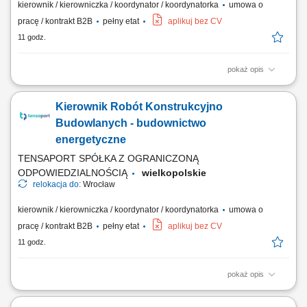
kierownik / kierowniczka / koordynator / koordynatorka
umowa o
pracę / kontrakt B2B
pełny etat
aplikuj bez CV
11 godz.
pokaż opis
Zakres zadań: Koordynacja robót elektrycznych na budowie i nadzór
techniczny; Organizacja i koordynacja pracy brygad własnych oraz
Kierownik Robót Konstrukcyjno
podwykonawców; Analiza dokumentacji technicznej pod kątem jej
kompletności, poprawności i możliwości optymalizacji; Zapewnienie
Budowlanych - budownictwo
zgodności robót z...
energetyczne
TENSAPORT SPÓŁKA Z OGRANICZONĄ
ODPOWIEDZIALNOŚCIĄ
wielkopolskie
relokacja do:
Wrocław
kierownik / kierowniczka / koordynator / koordynatorka
umowa o
pracę / kontrakt B2B
pełny etat
aplikuj bez CV
11 godz.
pokaż opis
Zakres zadań: Nadzór techniczny nad robotami konstrukcyjno-
budowlanymi (roboty ziemne, żelbetowe, stalowe) na obiektach