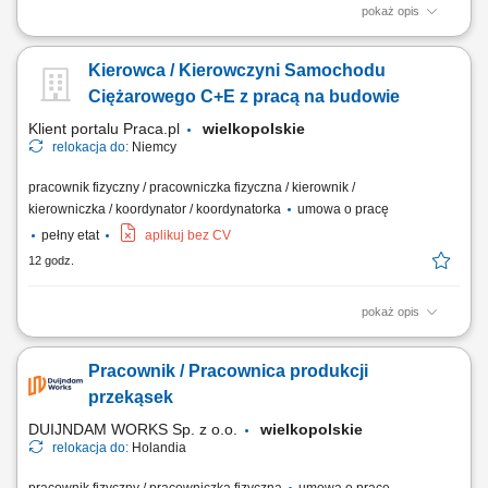
pokaż opis
Zadania: Składanie i rozkładanie konstrukcji szalunkowych wiodących
marek (DOKA, PERI) Prace związane z betonowaniem, zbrojeniem oraz
Kierowca / Kierowczyni Samochodu
wykończeniem elementów żelbetowych; Prowadzenie robót
konstrukcyjnych zgodnie z rysunkiem i wskazaniami technicznymi;
Ciężarowego C+E z pracą na budowie
Kontrola bezpieczeństwa w strefie...
Klient portalu Praca.pl
wielkopolskie
relokacja do:
Niemcy
pracownik fizyczny / pracowniczka fizyczna / kierownik /
kierowniczka / koordynator / koordynatorka
umowa o pracę
pełny etat
aplikuj bez CV
12 godz.
pokaż opis
Bezpieczny transport materiałów budowlanych, ciężkich maszyn oraz
urządzeń technicznych pomiędzy wyznaczonymi lokalizacjami na
Pracownik / Pracownica produkcji
terenie Niemiec. Obsługa powierzonego zestawu ciężarowego oraz
dbanie o prawidłowe zabezpieczenie ładunku przed drogą. Aktywny
przekąsek
udział w pracach logistycznych i...
DUIJNDAM WORKS Sp. z o.o.
wielkopolskie
relokacja do:
Holandia