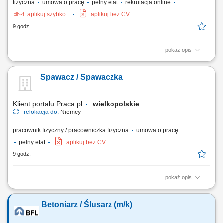
fizyczna
umowa o pracę
pełny etat
rekrutacja online
aplikuj szybko
aplikuj bez CV
9 godz.
pokaż opis
Opis stanowiska: montaż i konfiguracja serwerów zgodnie z
dokumentacją techniczną oraz standardami jakości, składanie
Spawacz / Spawaczka
podzespołów komputerowych i przygotowywanie urządzeń do dalszej
dystrybucji, realizacja zadań produkcyjnych zgodnie z harmonogramem
i wymaganiami jakościowymi,...
Klient portalu Praca.pl
wielkopolskie
relokacja do:
Niemcy
pracownik fizyczny / pracowniczka fizyczna
umowa o pracę
pełny etat
aplikuj bez CV
9 godz.
pokaż opis
spawanie metodą MAG 135 we wszystkich pozycjach, szlifowanie i
przygotowywanie spoin, obróbka oraz wykańczanie elementów
Betoniarz / Ślusarz (m/k)
metalowych, montaż konstrukcji metalowych zgodnie z dokumentacją
techniczną, czytanie rysunku technicznego, lakierowanie elementów