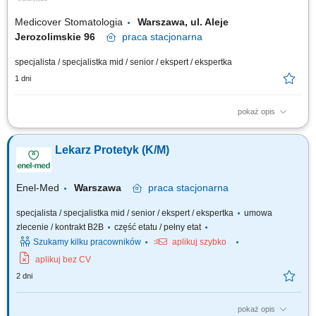
Medicover Stomatologia
Warszawa, ul. Aleje
Jerozolimskie 96
praca
stacjonarna
specjalista / specjalistka mid / senior / ekspert / ekspertka
1 dni
pokaż opis
Zapraszamy do współpracy lekarzy dentystów/ lekarki dentystki z
aktualnym prawem wykonywania zawodu, których zadania będą
Lekarz Protetyk (K/M)
obejmować: prowadzenie konsultacji protetycznych, diagnoza potrzeb
pacjenta i opracowywanie indywidualnych planów leczenia,
wykonywanie uzupełnień protetycznych...
Enel-Med
Warszawa
praca
stacjonarna
specjalista / specjalistka mid / senior / ekspert / ekspertka
umowa
zlecenie / kontrakt B2B
część etatu / pełny etat
Szukamy kilku pracowników
aplikuj szybko
aplikuj bez CV
2 dni
pokaż opis