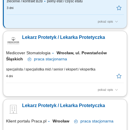
zlecenie / kontrakt B2B
pełny etat / część etatu
3 dni
pokaż opis
Nasze oczekiwania wobec Ciebie: wykształcenie kierunkowe -
ukończenie studiów na kierunku lekarsko-dentystycznym​​ (mile widziana
Lekarz Protetyk / Lekarka Protetyczka
specjalizacja z protetyki lub ostatnie lata szkolenia specjalizacyjnego),
doceniamy doświadczenie zawodowe w zakresie protetyki, empatia – Ty
dbasz o naszych...
Medicover Stomatologia
Wrocław, ul. Powstańców
Śląskich
praca
stacjonarna
specjalista / specjalistka mid / senior / ekspert / ekspertka
4 dni
pokaż opis
Zapraszamy do współpracy lekarzy dentystów/ lekarki dentystki z
aktualnym prawem wykonywania zawodu, których zadania będą
Lekarz Protetyk / Lekarka Protetyczka
obejmować: prowadzenie konsultacji protetycznych, diagnoza potrzeb
pacjenta i opracowywanie indywidualnych planów leczenia,
wykonywanie uzupełnień protetycznych...
Klient portalu Praca.pl
Wrocław
praca
stacjonarna