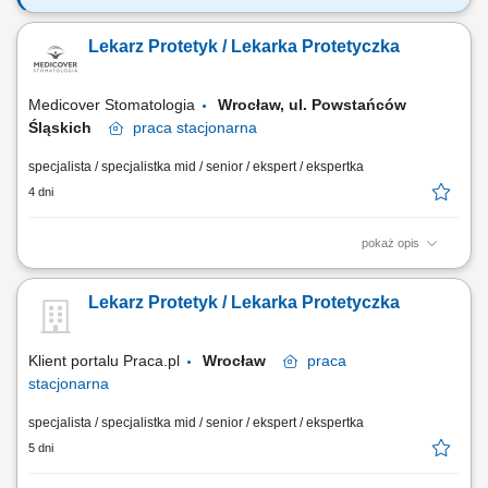
Nasze oczekiwania wobec Ciebie: wykształcenie kierunkowe -
ukończenie studiów na kierunku lekarsko-dentystycznym​​ (mile
Lekarz Protetyk / Lekarka Protetyczka
widziana specjalizacja z protetyki lub ostatnie lata szkolenia
specjalizacyjnego), doceniamy doświadczenie zawodowe w zakresie
protetyki, empatia – Ty dbasz o naszych...
Medicover Stomatologia
Wrocław, ul. Powstańców
Śląskich
praca
stacjonarna
specjalista / specjalistka mid / senior / ekspert / ekspertka
4 dni
pokaż opis
Zapraszamy do współpracy lekarzy dentystów/ lekarki dentystki z
aktualnym prawem wykonywania zawodu, których zadania będą
Lekarz Protetyk / Lekarka Protetyczka
obejmować: prowadzenie konsultacji protetycznych, diagnoza potrzeb
pacjenta i opracowywanie indywidualnych planów leczenia,
wykonywanie uzupełnień protetycznych...
Klient portalu Praca.pl
Wrocław
praca
stacjonarna
specjalista / specjalistka mid / senior / ekspert / ekspertka
5 dni