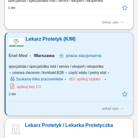
specjalista / specjalistka mid / senior / ekspert / ekspertka
1 dni
pokaż opis
Zapraszamy do współpracy lekarzy dentystów/ lekarki dentystki z
aktualnym prawem wykonywania zawodu, których zadania będą
Lekarz Protetyk (K/M)
obejmować: prowadzenie konsultacji protetycznych, diagnoza potrzeb
pacjenta i opracowywanie indywidualnych planów leczenia,
wykonywanie uzupełnień protetycznych...
Enel-Med
Warszawa
praca
stacjonarna
specjalista / specjalistka mid / senior / ekspert / ekspertka
umowa zlecenie / kontrakt B2B
część etatu / pełny etat
Szukamy kilku pracowników
aplikuj szybko
aplikuj bez CV
2 dni
pokaż opis
Zakres obowiązków: przyjmowanie prywatnych pacjentów
stomatologicznych, tworzenie planów leczenia we współpracy z
Lekarz Protetyk / Lekarka Protetyczka
pozostałą kadrą lekarską.