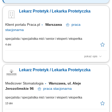
Zakres obowiązków: przyjmowanie prywatnych pacjentów
stomatologicznych, tworzenie planów leczenia we współpracy z
Lekarz Protetyk / Lekarka Protetyczka
pozostałą kadrą lekarską.
Klient portalu Praca.pl
Warszawa
praca
stacjonarna
specjalista / specjalistka mid / senior / ekspert / ekspertka
4 dni
pokaż opis
Diagnozowanie potrzeb pacjentów oraz opracowywanie planów leczenia
protetycznego. Wykonywanie uzupełnień stałych, ruchomych oraz prac
Lekarz Protetyk / Lekarka Protetyczka
opartych na implantach. Współpraca z interdyscyplinarnym zespołem
specjalistów. Prowadzenie leczenia zgodnie z najwyższymi standardami
jakości. Korzystanie...
Medicover Stomatologia
Warszawa, ul. Aleje
Jerozolimskie 96
praca
stacjonarna
specjalista / specjalistka mid / senior / ekspert / ekspertka
13 dni