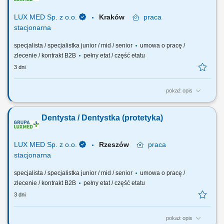
dostosowanych do potrzeb pacjentów. Realizacja kompleksowych
planów leczenia we współpracy z...
LUX MED Sp. z o.o.
Kraków
praca
stacjonarna
specjalista / specjalistka junior / mid / senior
umowa o pracę /
zlecenie / kontrakt B2B
pełny etat / część etatu
3 dni
pokaż opis
Nasze oczekiwania wobec Ciebie: wykształcenie kierunkowe -
ukończenie studiów na kierunku lekarsko-dentystycznym (mile
Dentysta / Dentystka (protetyka)
widziana specjalizacja z protetyki lub ostatnie lata szkolenia
specjalizacyjnego), doceniamy doświadczenie zawodowe w zakresie
protetyki, empatia – Ty dbasz o naszych...
LUX MED Sp. z o.o.
Rzeszów
praca
stacjonarna
specjalista / specjalistka junior / mid / senior
umowa o pracę /
zlecenie / kontrakt B2B
pełny etat / część etatu
3 dni
pokaż opis