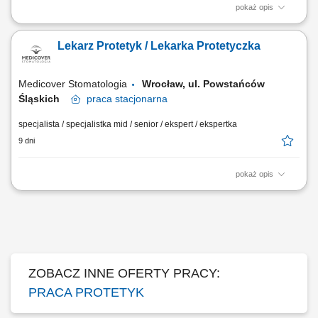
pokaż opis
Diagnozowanie potrzeb pacjentów i przygotowywanie kompleksowych
planów leczenia protetycznego. Wykonywanie odbudów protetycznych,
Lekarz Protetyk / Lekarka Protetyczka
w tym prac stałych, ruchomych oraz rozwiązań opartych na implantach.
Prowadzenie leczenia zgodnie z aktualnymi standardami stomatologii i
najlepszymi praktykami...
Medicover Stomatologia
Wrocław, ul. Powstańców
Śląskich
praca
stacjonarna
specjalista / specjalistka mid / senior / ekspert / ekspertka
9 dni
pokaż opis
Opis stanowiska: Prowadzenie konsultacji stomatologicznych w
zakresie leczenia protetycznego oraz opracowywanie indywidualnych
planów terapii. Wykonywanie prac protetycznych stałych i ruchomych,
dostosowanych do potrzeb pacjentów. Realizacja kompleksowych
planów leczenia we współpracy z...
ZOBACZ INNE OFERTY PRACY:
PRACA PROTETYK