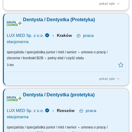
pokaż opis
Opis stanowiska: Prowadzenie konsultacji stomatologicznych w zakresie
leczenia protetycznego oraz opracowywanie indywidualnych planów
Dentysta / Dentystka (Protetyka)
terapii. Wykonywanie prac protetycznych stałych i ruchomych,
dostosowanych do potrzeb pacjentów. Realizacja kompleksowych planów
leczenia we współpracy z...
LUX MED Sp. z o.o.
Kraków
praca
stacjonarna
specjalista / specjalistka junior / mid / senior
umowa o pracę /
zlecenie / kontrakt B2B
pełny etat / część etatu
3 dni
pokaż opis
Nasze oczekiwania wobec Ciebie: wykształcenie kierunkowe -
ukończenie studiów na kierunku lekarsko-dentystycznym (mile widziana
Dentysta / Dentystka (protetyka)
specjalizacja z protetyki lub ostatnie lata szkolenia specjalizacyjnego),
doceniamy doświadczenie zawodowe w zakresie protetyki, empatia – Ty
dbasz o naszych...
LUX MED Sp. z o.o.
Rzeszów
praca
stacjonarna
specjalista / specjalistka junior / mid / senior
umowa o pracę /