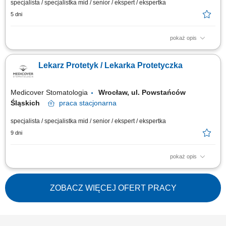
specjalista / specjalistka mid / senior / ekspert / ekspertka
5 dni
pokaż opis
Diagnozowanie potrzeb pacjentów i przygotowywanie kompleksowych
planów leczenia protetycznego. Wykonywanie odbudów protetycznych, w
Lekarz Protetyk / Lekarka Protetyczka
tym prac stałych, ruchomych oraz rozwiązań opartych na implantach.
Prowadzenie leczenia zgodnie z aktualnymi standardami stomatologii i
najlepszymi praktykami...
Medicover Stomatologia
Wrocław, ul. Powstańców
Śląskich
praca
stacjonarna
specjalista / specjalistka mid / senior / ekspert / ekspertka
9 dni
pokaż opis
Opis stanowiska: Prowadzenie konsultacji stomatologicznych w zakresie
leczenia protetycznego oraz opracowywanie indywidualnych planów
terapii. Wykonywanie prac protetycznych stałych i ruchomych,
ZOBACZ WIĘCEJ OFERT PRACY
dostosowanych do potrzeb pacjentów. Realizacja kompleksowych planów
leczenia we współpracy z...