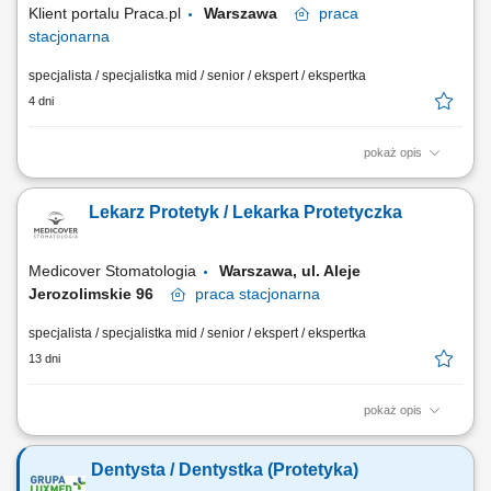
Klient portalu Praca.pl
Warszawa
praca
stacjonarna
specjalista / specjalistka mid / senior / ekspert / ekspertka
4 dni
pokaż opis
Diagnozowanie potrzeb pacjentów oraz opracowywanie planów
leczenia protetycznego. Wykonywanie uzupełnień stałych, ruchomych
Lekarz Protetyk / Lekarka Protetyczka
oraz prac opartych na implantach. Współpraca z interdyscyplinarnym
zespołem specjalistów. Prowadzenie leczenia zgodnie z najwyższymi
standardami jakości. Korzystanie...
Medicover Stomatologia
Warszawa, ul. Aleje
Jerozolimskie 96
praca
stacjonarna
specjalista / specjalistka mid / senior / ekspert / ekspertka
13 dni
pokaż opis
Opis stanowiska: Prowadzenie konsultacji stomatologicznych w
zakresie leczenia protetycznego oraz opracowywanie indywidualnych
Dentysta / Dentystka (Protetyka)
planów terapii. Wykonywanie prac protetycznych stałych i ruchomych,