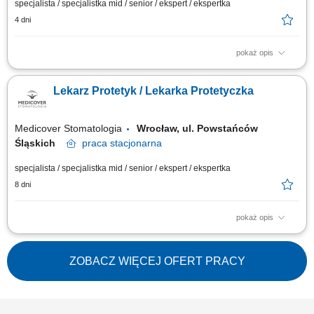
specjalista / specjalistka mid / senior / ekspert / ekspertka
4 dni
pokaż opis
Diagnozowanie potrzeb pacjentów i przygotowywanie kompleksowych
planów leczenia protetycznego. Wykonywanie odbudów protetycznych, w
Lekarz Protetyk / Lekarka Protetyczka
tym prac stałych, ruchomych oraz rozwiązań opartych na implantach.
Prowadzenie leczenia zgodnie z aktualnymi standardami stomatologii i
najlepszymi praktykami...
Medicover Stomatologia
Wrocław, ul. Powstańców
Śląskich
praca
stacjonarna
specjalista / specjalistka mid / senior / ekspert / ekspertka
8 dni
pokaż opis
Opis stanowiska: Prowadzenie konsultacji stomatologicznych w zakresie
leczenia protetycznego oraz opracowywanie indywidualnych planów
terapii. Wykonywanie prac protetycznych stałych i ruchomych,
ZOBACZ WIĘCEJ OFERT PRACY
dostosowanych do potrzeb pacjentów. Realizacja kompleksowych planów
leczenia we współpracy z...