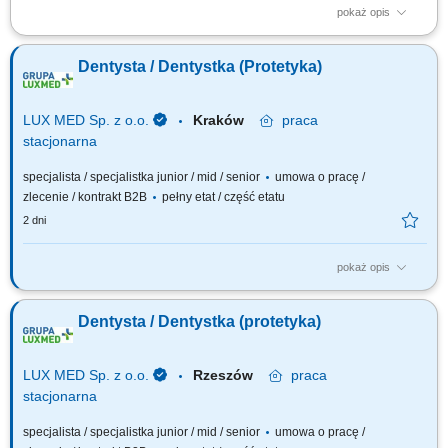
pokaż opis
Opis stanowiska: Prowadzenie konsultacji stomatologicznych w zakresie
leczenia protetycznego oraz opracowywanie indywidualnych planów
Dentysta / Dentystka (Protetyka)
terapii. Wykonywanie prac protetycznych stałych i ruchomych,
dostosowanych do potrzeb pacjentów. Realizacja kompleksowych planów
leczenia we współpracy z...
LUX MED Sp. z o.o.
Kraków
praca
stacjonarna
specjalista / specjalistka junior / mid / senior
umowa o pracę /
zlecenie / kontrakt B2B
pełny etat / część etatu
2 dni
pokaż opis
Nasze oczekiwania wobec Ciebie: wykształcenie kierunkowe -
ukończenie studiów na kierunku lekarsko-dentystycznym (mile widziana
Dentysta / Dentystka (protetyka)
specjalizacja z protetyki lub ostatnie lata szkolenia specjalizacyjnego),
doceniamy doświadczenie zawodowe w zakresie protetyki, empatia – Ty
dbasz o naszych...
LUX MED Sp. z o.o.
Rzeszów
praca
stacjonarna
specjalista / specjalistka junior / mid / senior
umowa o pracę /