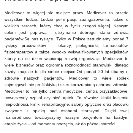
Medicover to więcej niż miejsce pracy. Medicover to przede
wszystkim ludzie. Ludzie pełni pasji, zaangażowania, ludzie o
wielkich sercach, którzy chcą w życiu czegoś więcej. Naszym
celem jest poprawa i utrzymanie dobrego stanu zdrowia
pacjentów.Są nas tysiące. Tylko w Polsce zatrudniamy ponad 7
tysięcy pracowników – lekarzy, pielęgniarki, farmaceutów,
fizjoterapeutów a także wysoko wykwalifikowanych specjalistów,
którzy na co dzień wspierają rozwój organizacji. Medicover to
wiele biznesów oraz ogromna różnorodność stanowisk, dlatego
każdy znajdzie tu dla siebie miejsce.Od ponad 20 lat dbamy o
zdrowie naszych pacjentów. Medicover to wiele spółek
zajmujących się profilaktyką i szerokorozumianą ochroną zdrowia.
Medicover to nie tylko centra medyczne, centra przyzakładowe,
nowoczesny szpital czy sieć aptek. To również kliniki leczenia
niepłodności, kliniki rehabilitacyjne, salony optyczne oraz placówki
związane z opieką nad osobami starszymi. Dzięki swej
różnorodności towarzyszymy naszym pacjentom na każdym
etapie życia – od momentu poczęcia, aż do późnej starości.