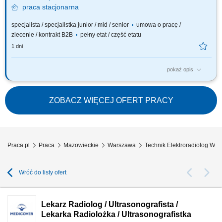
praca
stacjonarna
specjalista / specjalistka junior / mid / senior
umowa o pracę /
zlecenie / kontrakt B2B
pełny etat / część etatu
1 dni
pokaż opis
Oczekiwania wobec Ciebie: wykształcenie min. średnie, ukończone
policealne studium zawodowe lub technikum - preferowane
wykształcenie licencjackie lub magisterskie z zakresu elektroradiologii;
ZOBACZ WIĘCEJ OFERT PRACY
preferowane roczne doświadczenie zawodowe na stanowisku
elektroradiologa; ukończone szkolenie z...
Praca.pl
Praca
Mazowieckie
Warszawa
Technik Elektroradiolog Wa
Wróć do listy ofert
Lekarz Radiolog / Ultrasonografista /
Lekarka Radiolożka / Ultrasonografistka