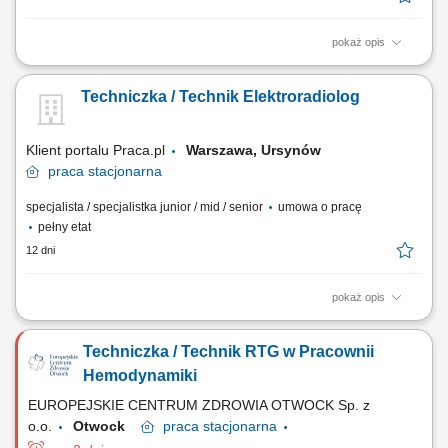
pokaż opis
Udzielanie świadczeń medycznych oraz prowadzenie konsultacji
pacjentów. Wykonywanie badań ultrasonograficznych w zakresie
Techniczka / Technik Elektroradiolog
posiadanych kompetencji. Prowadzenie dokumentacji medycznej
zgodnie z obowiązującymi przepisami. Dbanie o wysoki standard
obsługi pacjentów oraz jakość świadczonych...
Klient portalu Praca.pl
Warszawa, Ursynów
praca
stacjonarna
specjalista / specjalistka junior / mid / senior
umowa o pracę
pełny etat
12 dni
pokaż opis
Przygotowywanie pacjentów do leczenia z wykorzystaniem radioterapii.
Wykonywanie procedur związanych z planowaniem i realizacją
Techniczka / Technik RTG w Pracownii
radioterapii, w tym badań TK i MR do planowania leczenia.
Wyznaczanie i weryfikacja pozycji terapeutycznej pacjentów. Analiza
Hemodynamiki
obrazów wykorzystywanych w radioterapii...
EUROPEJSKIE CENTRUM ZDROWIA OTWOCK Sp. z
o.o.
Otwock
praca
stacjonarna