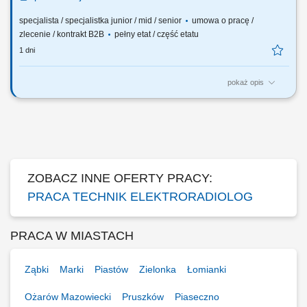
specjalista / specjalistka junior / mid / senior
umowa o pracę /
zlecenie / kontrakt B2B
pełny etat / część etatu
1 dni
pokaż opis
Oczekiwania wobec Ciebie: wykształcenie min. średnie, ukończone
policealne studium zawodowe lub technikum - preferowane
wykształcenie licencjackie lub magisterskie z zakresu elektroradiologii;
preferowane roczne doświadczenie zawodowe na stanowisku
elektroradiologa; ukończone szkolenie z...
ZOBACZ INNE OFERTY PRACY:
PRACA TECHNIK ELEKTRORADIOLOG
PRACA W MIASTACH
Ząbki
Marki
Piastów
Zielonka
Łomianki
Ożarów Mazowiecki
Pruszków
Piaseczno