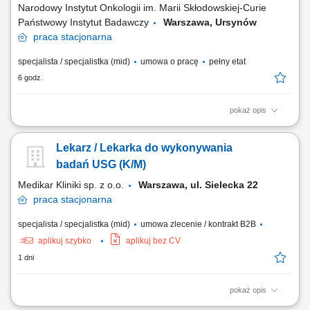
Narodowy Instytut Onkologii im. Marii Skłodowskiej-Curie
Państwowy Instytut Badawczy
Warszawa, Ursynów
praca
stacjonarna
specjalista / specjalistka (mid)
umowa o pracę
pełny etat
6 godz.
pokaż opis
Do zadań na ww. stanowisku należeć będzie między innymi:
Przygotowywanie pacjentów do leczenia z wykorzystaniem radioterapii,
Lekarz / Lekarka do wykonywania
wykonywanie procedur związanych z planowaniem i realizacją
radioterapii, w tym badań TK i MR do planowania leczenia,
badań USG (K/M)
wyznaczanie i weryfikacja pozycji terapeutycznej...
Medikar Kliniki sp. z o.o.
Warszawa, ul. Sielecka 22
praca
stacjonarna
specjalista / specjalistka (mid)
umowa zlecenie / kontrakt B2B
aplikuj szybko
aplikuj bez CV
1 dni
pokaż opis
Prowadzenie całościowej diagnozy oraz indywidualnego procesu