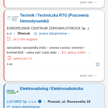
pokaż opis
Zakres obowiązków: Wykonywanie badań diagnostycznych w Pracowni
Hemodynamiki. Obsługa aparatury RTG zgodnie z obowiązującymi
Technik / Techniczka RTG (Pracownia
standardami i procedurami. Współpraca z zespołem medycznym
podczas zabiegów i badań. Dbanie o bezpieczeństwo pacjentów oraz
Hemodynamiki)
przestrzeganie zasad ochrony...
EUROPEJSKIE CENTRUM ZDROWIA OTWOCK Sp. z
o.o.
Otwock
praca
stacjonarna
za 2 dni wygasa
specjalista / specjalistka (mid)
umowa o pracę / zlecenie /
kontrakt B2B
pełny etat / część etatu
aplikuj szybko
aplikuj bez CV
4 dni
pokaż opis
Miejsce pracy: Pracownia Hemodynamiki Oddział Kardiologii Otwock
Elektroradiolog / Elektroradiolożka
LUX MED Sp. z o.o.
Poznań, ul. Roosevelta 18
praca
stacjonarna