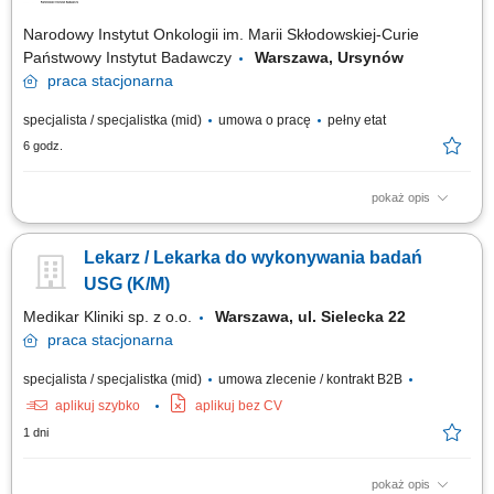
Narodowy Instytut Onkologii im. Marii Skłodowskiej-Curie
Państwowy Instytut Badawczy
Warszawa, Ursynów
praca
stacjonarna
specjalista / specjalistka (mid)
umowa o pracę
pełny etat
6 godz.
pokaż opis
Do zadań na ww. stanowisku należeć będzie między innymi:
Przygotowywanie pacjentów do leczenia z wykorzystaniem radioterapii,
Lekarz / Lekarka do wykonywania badań
wykonywanie procedur związanych z planowaniem i realizacją
radioterapii, w tym badań TK i MR do planowania leczenia, wyznaczanie i
USG (K/M)
weryfikacja pozycji terapeutycznej...
Medikar Kliniki sp. z o.o.
Warszawa, ul. Sielecka 22
praca
stacjonarna
specjalista / specjalistka (mid)
umowa zlecenie / kontrakt B2B
aplikuj szybko
aplikuj bez CV
1 dni
pokaż opis