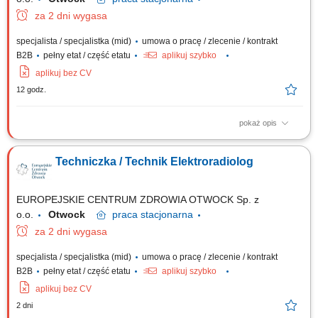
za 2 dni wygasa
specjalista / specjalistka (mid)
umowa o pracę / zlecenie / kontrakt
B2B
pełny etat / część etatu
aplikuj szybko
aplikuj bez CV
12 godz.
pokaż opis
Zakres obowiązków: Wykonywanie badań RTG w Pracowni
Hemodynamiki oraz wsparcie zespołu medycznego podczas procedur
Techniczka / Technik Elektroradiolog
diagnostycznych i zabiegowych. Obsługa specjalistycznej aparatury
diagnostycznej. Dbanie o przestrzeganie zasad bezpieczeństwa i
ochrony radiologicznej pacjentów. Współpraca z...
EUROPEJSKIE CENTRUM ZDROWIA OTWOCK Sp. z
o.o.
Otwock
praca
stacjonarna
za 2 dni wygasa
specjalista / specjalistka (mid)
umowa o pracę / zlecenie / kontrakt
B2B
pełny etat / część etatu
aplikuj szybko
aplikuj bez CV
2 dni