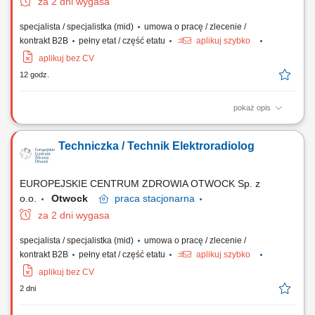
za 2 dni wygasa
specjalista / specjalistka (mid)
umowa o pracę / zlecenie /
kontrakt B2B
pełny etat / część etatu
aplikuj szybko
aplikuj bez CV
12 godz.
pokaż opis
Zakres obowiązków: Wykonywanie badań RTG w Pracowni
Hemodynamiki oraz wsparcie zespołu medycznego podczas procedur
Techniczka / Technik Elektroradiolog
diagnostycznych i zabiegowych. Obsługa specjalistycznej aparatury
diagnostycznej. Dbanie o przestrzeganie zasad bezpieczeństwa i
ochrony radiologicznej pacjentów. Współpraca z...
EUROPEJSKIE CENTRUM ZDROWIA OTWOCK Sp. z
o.o.
Otwock
praca
stacjonarna
za 2 dni wygasa
specjalista / specjalistka (mid)
umowa o pracę / zlecenie /
kontrakt B2B
pełny etat / część etatu
aplikuj szybko
aplikuj bez CV
2 dni