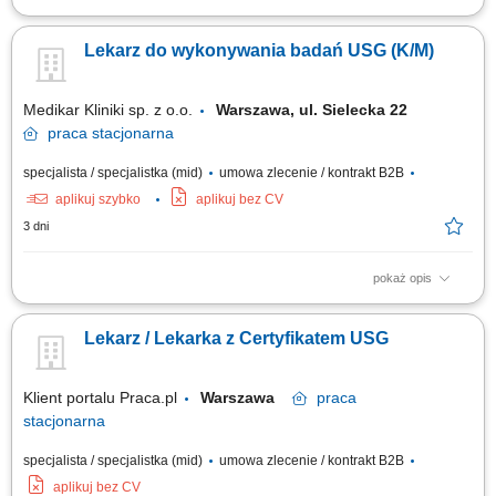
Prowadzenie całościowej diagnozy oraz indywidualnego procesu
leczenia pacjentów według współczesnych wytycznych. Wykonywanie
Lekarz do wykonywania badań USG (K/M)
precyzyjnych badań ultrasonograficznych (USG) zgodnie z posiadanym
zakresem certyfikacji. Prowadzenie i uzupełnianie elektronicznej
dokumentacji medycznej w oparciu o...
Medikar Kliniki sp. z o.o.
Warszawa, ul. Sielecka 22
praca
stacjonarna
specjalista / specjalistka (mid)
umowa zlecenie / kontrakt B2B
aplikuj szybko
aplikuj bez CV
3 dni
pokaż opis
kompleksowa opieka nad pacjentem prowadzenie dokumentacji
medycznej dbałość o zachowanie wysokich standardów medycznych
Lekarz / Lekarka z Certyfikatem USG
Klient portalu Praca.pl
Warszawa
praca
stacjonarna
specjalista / specjalistka (mid)
umowa zlecenie / kontrakt B2B
aplikuj bez CV