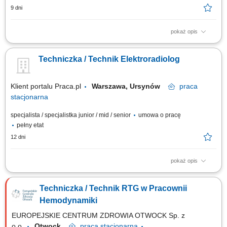
9 dni
pokaż opis
Udzielanie świadczeń medycznych oraz prowadzenie konsultacji
pacjentów. Wykonywanie badań ultrasonograficznych w zakresie
Techniczka / Technik Elektroradiolog
posiadanych kompetencji. Prowadzenie dokumentacji medycznej
zgodnie z obowiązującymi przepisami. Dbanie o wysoki standard obsługi
pacjentów oraz jakość świadczonych...
Klient portalu Praca.pl
Warszawa, Ursynów
praca
stacjonarna
specjalista / specjalistka junior / mid / senior
umowa o pracę
pełny etat
12 dni
pokaż opis
Przygotowywanie pacjentów do leczenia z wykorzystaniem radioterapii.
Wykonywanie procedur związanych z planowaniem i realizacją
Techniczka / Technik RTG w Pracownii
radioterapii, w tym badań TK i MR do planowania leczenia. Wyznaczanie i
weryfikacja pozycji terapeutycznej pacjentów. Analiza obrazów
Hemodynamiki
wykorzystywanych w radioterapii...
EUROPEJSKIE CENTRUM ZDROWIA OTWOCK Sp. z
o.o.
Otwock
praca
stacjonarna