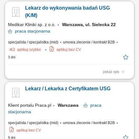
leczenia pacjentów według współczesnych wytycznych. Wykonywanie
Lekarz do wykonywania badań USG
precyzyjnych badań ultrasonograficznych (USG) zgodnie z posiadanym
zakresem certyfikacji. Prowadzenie i uzupełnianie elektronicznej
(K/M)
dokumentacji medycznej w oparciu o...
Medikar Kliniki sp. z o.o.
Warszawa, ul. Sielecka 22
praca
stacjonarna
specjalista / specjalistka (mid)
umowa zlecenie / kontrakt B2B
aplikuj szybko
aplikuj bez CV
3 dni
pokaż opis
kompleksowa opieka nad pacjentem prowadzenie dokumentacji
medycznej dbałość o zachowanie wysokich standardów medycznych
Lekarz / Lekarka z Certyfikatem USG
Klient portalu Praca.pl
Warszawa
praca
stacjonarna
specjalista / specjalistka (mid)
umowa zlecenie / kontrakt B2B
aplikuj bez CV
9 dni