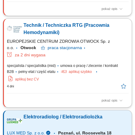
pokaż opis
Zakres obowiązków: Wykonywanie badań diagnostycznych w Pracowni
Hemodynamiki. Obsługa aparatury RTG zgodnie z obowiązującymi
Technik / Techniczka RTG (Pracownia
standardami i procedurami. Współpraca z zespołem medycznym podczas
zabiegów i badań. Dbanie o bezpieczeństwo pacjentów oraz
Hemodynamiki)
przestrzeganie zasad ochrony...
EUROPEJSKIE CENTRUM ZDROWIA OTWOCK Sp. z
o.o.
Otwock
praca
stacjonarna
za 2 dni wygasa
specjalista / specjalistka (mid)
umowa o pracę / zlecenie / kontrakt
B2B
pełny etat / część etatu
aplikuj szybko
aplikuj bez CV
4 dni
pokaż opis
Miejsce pracy: Pracownia Hemodynamiki Oddział Kardiologii Otwock
Elektroradiolog / Elektroradiolożka
LUX MED Sp. z o.o.
Poznań, ul. Roosevelta 18