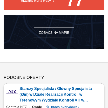
77
Aktualne oferty pracy
ZOBACZ NA MAPIE
PODOBNE OFERTY
Starszy Specjalista / Główny Specjalista
(k/m) w Dziale Realizacji Kontroli w
Terenowym Wydziale Kontroli VIII w
Departamencie Kontroli (lekarz k/m)
Centrala NFZ
Opole
praca
hybrydowa /