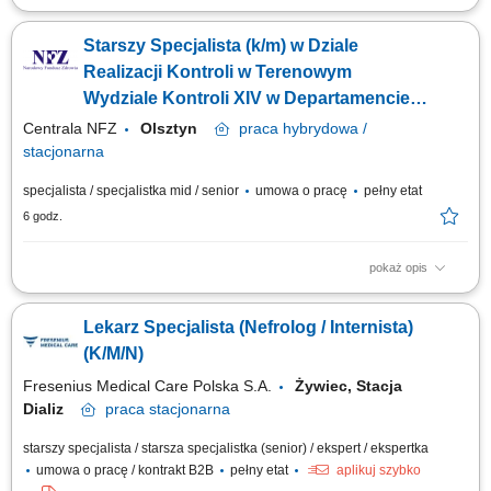
Będziesz odpowiedzialny/-a za: konsultowanie pacjentów; zbieranie
deklaracji POZ; prowadzenie elektronicznej dokumentacji medycznej;
Starszy Specjalista (k/m) w Dziale
dbałość o zachowanie wysokich standardów medycznych; Jeśli gotów
jesteś podjąć wyzwanie, jeśli pragniesz być #bohaterem codzienności,
Realizacji Kontroli w Terenowym
czekamy na Twoją...
Wydziale Kontroli XIV w Departamencie
Kontroli /lekarz (k/m)
Centrala NFZ
Olsztyn
praca
hybrydowa /
stacjonarna
specjalista / specjalistka mid / senior
umowa o pracę
pełny etat
6 godz.
pokaż opis
GŁÓWNE ZADANIA Wykonywanie zadań określonych w przepisach
dotyczących kontroli prowadzonych przez Dział Realizacji Kontroli, w
Lekarz Specjalista (Nefrolog / Internista)
szczególności: udział w przygotowaniu kontroli, w tym: współuczestnictwo
w dokonywaniu analizy przedkontrolnej (zgromadzenie materiałów i
(K/M/N)
informacji...
Fresenius Medical Care Polska S.A.
Żywiec, Stacja
Dializ
praca
stacjonarna
starszy specjalista / starsza specjalistka (senior) / ekspert / ekspertka
umowa o pracę / kontrakt B2B
pełny etat
aplikuj szybko