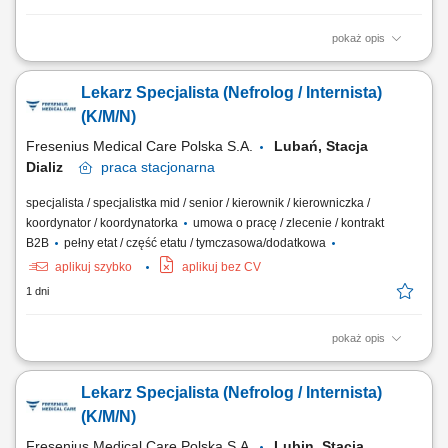
pokaż opis
Opis stanowiska: Kompleksowa opieka nad pacjentami z chorobami
nerek - od wczesnych stadiów przewlekłej choroby nerek, przez
Lekarz Specjalista (Nefrolog / Internista)
schyłkową niewydolność nerek, aż po monitorowanie powikłań
narządowych; Nadzorowanie indywidualnych planów leczenia,
(K/M/N)
obejmujących: kwalifikację do dializ, dobór...
Fresenius Medical Care Polska S.A.
Lubań, Stacja
Dializ
praca
stacjonarna
specjalista / specjalistka mid / senior / kierownik / kierowniczka /
koordynator / koordynatorka
umowa o pracę / zlecenie / kontrakt
B2B
pełny etat / część etatu / tymczasowa/dodatkowa
aplikuj szybko
aplikuj bez CV
1 dni
pokaż opis
Do Twoich obowiązków będzie należeć: Podejmowanie działań
profilaktycznych jak identyfikowanie czynników oraz zagrożeń
Lekarz Specjalista (Nefrolog / Internista)
zdrowotnych u pacjentów dializowanych. Prowadzenie działań
diagnostycznych, a w szczególności planowanie działań
(K/M/N)
diagnostycznych, informowanie pacjenta o...
Fresenius Medical Care Polska S.A.
Lubin, Stacja