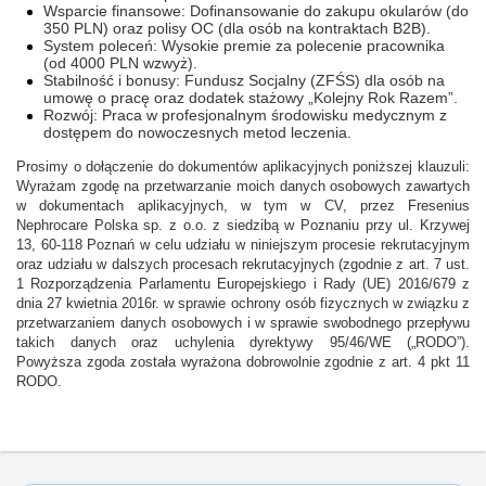
Wsparcie finansowe: Dofinansowanie do zakupu okularów (do
350 PLN) oraz polisy OC (dla osób na kontraktach B2B).
System poleceń: Wysokie premie za polecenie pracownika
(od 4000 PLN wzwyż).
Stabilność i bonusy: Fundusz Socjalny (ZFŚS) dla osób na
umowę o pracę oraz dodatek stażowy „Kolejny Rok Razem”.
Rozwój: Praca w profesjonalnym środowisku medycznym z
dostępem do nowoczesnych metod leczenia.
Prosimy o dołączenie do dokumentów aplikacyjnych poniższej klauzuli:
Wyrażam zgodę na przetwarzanie moich danych osobowych zawartych
w dokumentach aplikacyjnych, w tym w CV, przez Fresenius
Nephrocare Polska sp. z o.o. z siedzibą w Poznaniu przy ul. Krzywej
13, 60-118 Poznań w celu udziału w niniejszym procesie rekrutacyjnym
oraz udziału w dalszych procesach rekrutacyjnych (zgodnie z art. 7 ust.
1 Rozporządzenia Parlamentu Europejskiego i Rady (UE) 2016/679 z
dnia 27 kwietnia 2016r. w sprawie ochrony osób fizycznych w związku z
przetwarzaniem danych osobowych i w sprawie swobodnego przepływu
takich danych oraz uchylenia dyrektywy 95/46/WE („RODO”).
Powyższa zgoda została wyrażona dobrowolnie zgodnie z art. 4 pkt 11
RODO.