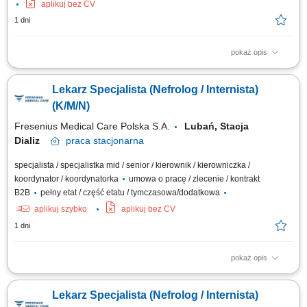
aplikuj bez CV
1 dni
pokaż opis
Opis stanowiska: Kompleksowa opieka nad pacjentami z chorobami
nerek - od wczesnych stadiów przewlekłej choroby nerek, przez
Lekarz Specjalista (Nefrolog / Internista)
schyłkową niewydolność nerek, aż po monitorowanie powikłań
narządowych; Nadzorowanie indywidualnych planów leczenia,
(K/M/N)
obejmujących: kwalifikację do dializ, dobór...
Fresenius Medical Care Polska S.A.
Lubań, Stacja
Dializ
praca
stacjonarna
specjalista / specjalistka mid / senior / kierownik / kierowniczka /
koordynator / koordynatorka
umowa o pracę / zlecenie / kontrakt
B2B
pełny etat / część etatu / tymczasowa/dodatkowa
aplikuj szybko
aplikuj bez CV
1 dni
pokaż opis
Do Twoich obowiązków będzie należeć: Podejmowanie działań
profilaktycznych jak identyfikowanie czynników oraz zagrożeń
Lekarz Specjalista (Nefrolog / Internista)
zdrowotnych u pacjentów dializowanych. Prowadzenie działań