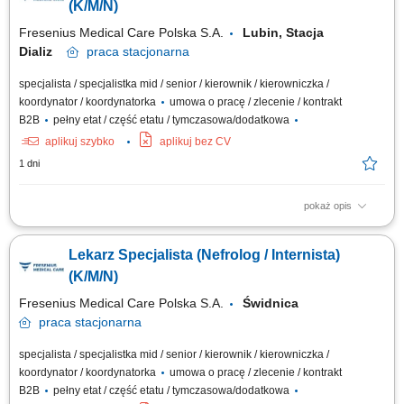
diagnostycznych, a w szczególności planowanie działań
(K/M/N)
diagnostycznych, informowanie pacjenta o...
Fresenius Medical Care Polska S.A.
Lubin, Stacja
Dializ
praca
stacjonarna
specjalista / specjalistka mid / senior / kierownik / kierowniczka /
koordynator / koordynatorka
umowa o pracę / zlecenie / kontrakt
B2B
pełny etat / część etatu / tymczasowa/dodatkowa
aplikuj szybko
aplikuj bez CV
1 dni
pokaż opis
Do Twoich obowiązków będzie należeć: Podejmowanie działań
profilaktycznych jak identyfikowanie czynników oraz zagrożeń
Lekarz Specjalista (Nefrolog / Internista)
zdrowotnych u pacjentów dializowanych. Prowadzenie działań
diagnostycznych, a w szczególności planowanie działań
(K/M/N)
diagnostycznych, informowanie pacjenta o...
Fresenius Medical Care Polska S.A.
Świdnica
praca
stacjonarna
specjalista / specjalistka mid / senior / kierownik / kierowniczka /
koordynator / koordynatorka
umowa o pracę / zlecenie / kontrakt
B2B
pełny etat / część etatu / tymczasowa/dodatkowa