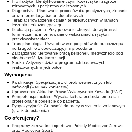
Profilaktyka: Identyfikowanie czynników ryzyka i zagrożeń
zdrowotnych u pacjentów dializowanych.
Diagnostyka: Planowanie procesów diagnostycznych, zlecanie
oraz interpretacja badań dodatkowych.
Terapia: Prowadzenie działań terapeutycznych w ramach
leczenia nerkozastępczego.
Edukacja pacjenta: Przygotowanie chorych do wybranych
form leczenia, informowanie o wskazaniach, ryzyku i
przeciwwskazaniach.
Transplantologia: Przygotowanie pacjentów do przeszczepu
nerki zgodnie z obowiązującymi procedurami.
Zarządzanie: Kierowanie pracą personelu medycznego pod
nieobecność dyrektora stacji.
Nauka: Aktywny udział w programach badawczych
realizowanych w jednostce.
Wymagania
Kwalifikacje: Specjalizacja z chorób wewnętrznych lub
nefrologii (warunek konieczny).
Uprawnienia: Aktualne Prawo Wykonywania Zawodu (PWZ).
Kompetencje miękkie: Wysoka kultura osobista, empatia i
profesjonalne podejście do pacjenta.
Dyspozycyjność: Gotowość do pracy w systemie zmianowym
(grafik do ustalenia).
Co oferujemy?
Programy zdrowotne i sportowe: Pakiety Medicover Zdrowie
oraz Medicover Sport.