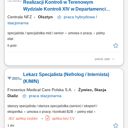
jesteś podjąć wyzwanie, jeśli pragniesz być #bohaterem codzienności,
Realizacji Kontroli w Terenowym
czekamy na Twoją...
Wydziale Kontroli XIV w Departamencie
Kontroli /lekarz (k/m)
Centrala NFZ
Olsztyn
praca
hybrydowa /
stacjonarna
specjalista / specjalistka mid / senior
umowa o pracę
pełny
etat
6 godz.
pokaż opis
GŁÓWNE ZADANIA Wykonywanie zadań określonych w przepisach
dotyczących kontroli prowadzonych przez Dział Realizacji Kontroli, w
Lekarz Specjalista (Nefrolog / Internista)
szczególności: udział w przygotowaniu kontroli, w tym:
współuczestnictwo w dokonywaniu analizy przedkontrolnej
(K/M/N)
(zgromadzenie materiałów i informacji...
Fresenius Medical Care Polska S.A.
Żywiec, Stacja
Dializ
praca
stacjonarna
starszy specjalista / starsza specjalistka (senior) / ekspert /
ekspertka
umowa o pracę / kontrakt B2B
pełny etat
aplikuj szybko
aplikuj bez CV
1 dni