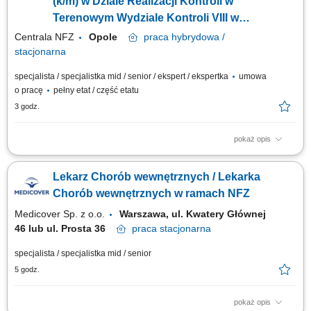
(k/m) w Dziale Realizacji Kontroli w
Terenowym Wydziale Kontroli VIII w
Departamencie Kontroli (lekarz k/m)
Centrala NFZ
Opole
praca
hybrydowa /
stacjonarna
specjalista / specjalistka mid / senior / ekspert / ekspertka
umowa
o pracę
pełny etat / część etatu
3 godz.
pokaż opis
GŁÓWNE ZADANIA weryfikacja dokumentacji medycznej w trakcie
kontroli i czynności sprawdzających; udział w analizach danych
Lekarz Chorób wewnętrznych / Lekarka
dotyczących świadczeń opieki zdrowotnej; udział w opracowywaniu
programów kontroli w zakresie metodyki niezbędnej do przeprowadzenia
Chorób wewnętrznych w ramach NFZ
kontroli; udział w opracowywaniu...
Medicover Sp. z o.o.
Warszawa, ul. Kwatery Głównej
46 lub ul. Prosta 36
praca
stacjonarna
specjalista / specjalistka mid / senior
5 godz.
pokaż opis