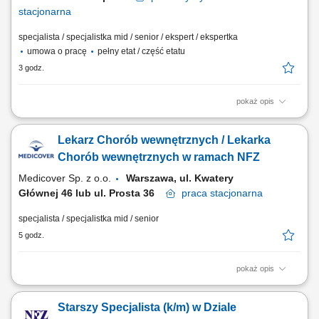
stacjonarna
specjalista / specjalistka mid / senior / ekspert / ekspertka
umowa o pracę
pełny etat / część etatu
3 godz.
pokaż opis
GŁÓWNE ZADANIA weryfikacja dokumentacji medycznej w trakcie
kontroli i czynności sprawdzających; udział w analizach danych
Lekarz Chorób wewnętrznych / Lekarka
dotyczących świadczeń opieki zdrowotnej; udział w opracowywaniu
programów kontroli w zakresie metodyki niezbędnej do
Chorób wewnętrznych w ramach NFZ
przeprowadzenia kontroli; udział w opracowywaniu...
Medicover Sp. z o.o.
Warszawa, ul. Kwatery
Głównej 46 lub ul. Prosta 36
praca
stacjonarna
specjalista / specjalistka mid / senior
5 godz.
pokaż opis
Będziesz odpowiedzialny/-a za: konsultowanie pacjentów; zbieranie
deklaracji POZ; prowadzenie elektronicznej dokumentacji medycznej;
Starszy Specjalista (k/m) w Dziale
dbałość o zachowanie wysokich standardów medycznych; Jeśli gotów