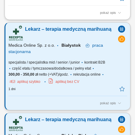
pokaż opis
Do Twoich obowiązków będzie należeć: Podejmowanie działań
profilaktycznych jak identyfikowanie czynników oraz zagrożeń
Lekarz – terapia medyczną marihuaną
zdrowotnych u pacjentów dializowanych. Prowadzenie działań
diagnostycznych, a w szczególności planowanie działań
diagnostycznych, informowanie pacjenta o...
Medica Online Sp. z o.o.
Białystok
praca
stacjonarna
specjalista / specjalistka mid / senior / junior
kontrakt B2B
część etatu / tymczasowa/dodatkowa / pełny etat
300,00 - 350,00 zł
netto (+VAT)/godz.
rekrutacja online
aplikuj szybko
aplikuj bez CV
1 dni
pokaż opis
Zapraszamy do współpracy z naszą firmą specjalizującą się w
medycznej marihuanie, działającej stacjonarnie. Poszukujemy
Lekarz – terapia medyczną marihuaną
doświadczonych lekarzy i lekarek różnych specjalizacji, którzy są
otwarci na rozwój oraz poszerzanie wiedzy, aby dołączyć do naszego
zespołu jako tzn. Lekarz...