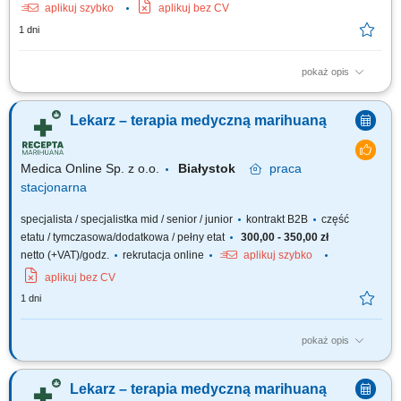
aplikuj szybko
aplikuj bez CV
1 dni
pokaż opis
Do Twoich obowiązków będzie należeć: Podejmowanie działań
profilaktycznych jak identyfikowanie czynników oraz zagrożeń
Lekarz – terapia medyczną marihuaną
zdrowotnych u pacjentów dializowanych. Prowadzenie działań
diagnostycznych, a w szczególności planowanie działań
diagnostycznych, informowanie pacjenta o...
Medica Online Sp. z o.o.
Białystok
praca
stacjonarna
specjalista / specjalistka mid / senior / junior
kontrakt B2B
część
etatu / tymczasowa/dodatkowa / pełny etat
300,00 - 350,00 zł
netto (+VAT)/godz.
rekrutacja online
aplikuj szybko
aplikuj bez CV
1 dni
pokaż opis
Zapraszamy do współpracy z naszą firmą specjalizującą się w medycznej
marihuanie, działającej stacjonarnie. Poszukujemy doświadczonych
Lekarz – terapia medyczną marihuaną
lekarzy i lekarek różnych specjalizacji, którzy są otwarci na rozwój oraz