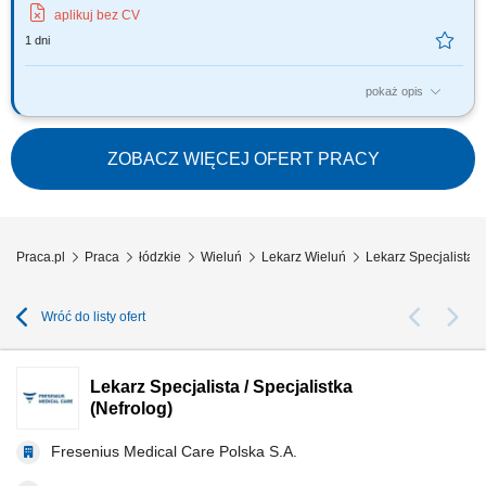
aplikuj bez CV
1 dni
pokaż opis
Zapraszamy do współpracy z naszą firmą specjalizującą się w medycznej
marihuanie, działającej stacjonarnie. Poszukujemy doświadczonych
lekarzy i lekarek różnych specjalizacji, którzy są otwarci na rozwój oraz
ZOBACZ WIĘCEJ OFERT PRACY
poszerzanie wiedzy, aby dołączyć do naszego zespołu jako tzn. Lekarz...
Praca.pl
Praca
łódzkie
Wieluń
Lekarz Wieluń
Lekarz Specjalista /
Wróć do listy ofert
Lekarz Specjalista / Specjalistka
(Nefrolog)
Fresenius Medical Care Polska S.A.