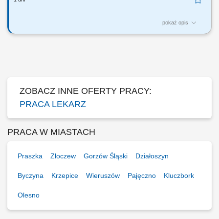
pokaż opis
Zapraszamy do współpracy z naszą firmą specjalizującą się w
medycznej marihuanie, działającej stacjonarnie. Poszukujemy
doświadczonych lekarzy i lekarek różnych specjalizacji, którzy są
otwarci na rozwój oraz poszerzanie wiedzy, aby dołączyć do naszego
zespołu jako tzn. Lekarz...
ZOBACZ INNE OFERTY PRACY:
PRACA LEKARZ
PRACA W MIASTACH
Praszka
Złoczew
Gorzów Śląski
Działoszyn
Byczyna
Krzepice
Wieruszów
Pajęczno
Kluczbork
Olesno