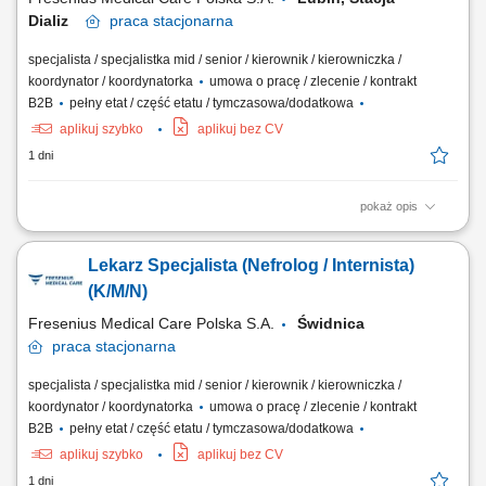
Dializ
praca
stacjonarna
specjalista / specjalistka mid / senior / kierownik / kierowniczka /
koordynator / koordynatorka
umowa o pracę / zlecenie / kontrakt
B2B
pełny etat / część etatu / tymczasowa/dodatkowa
aplikuj szybko
aplikuj bez CV
1 dni
pokaż opis
Do Twoich obowiązków będzie należeć: Podejmowanie działań
profilaktycznych jak identyfikowanie czynników oraz zagrożeń
Lekarz Specjalista (Nefrolog / Internista)
zdrowotnych u pacjentów dializowanych. Prowadzenie działań
diagnostycznych, a w szczególności planowanie działań
(K/M/N)
diagnostycznych, informowanie pacjenta o...
Fresenius Medical Care Polska S.A.
Świdnica
praca
stacjonarna
specjalista / specjalistka mid / senior / kierownik / kierowniczka /
koordynator / koordynatorka
umowa o pracę / zlecenie / kontrakt
B2B
pełny etat / część etatu / tymczasowa/dodatkowa
aplikuj szybko
aplikuj bez CV
1 dni