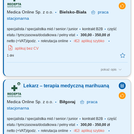
poszerzanie wiedzy, aby dołączyć do naszego zespołu jako tzn. Lekarz...
Medica Online Sp. z o.o.
Bielsko-Biała
praca
stacjonarna
specjalista / specjalistka mid / senior / junior
kontrakt B2B
część
etatu / tymczasowa/dodatkowa / pełny etat
300,00 - 350,00 zł
netto (+VAT)/godz.
rekrutacja online
aplikuj szybko
aplikuj bez CV
1 dni
pokaż opis
Zapraszamy do współpracy z naszą firmą specjalizującą się w medycznej
marihuanie, działającej stacjonarnie. Poszukujemy doświadczonych
Lekarz – terapia medyczną marihuaną
lekarzy i lekarek różnych specjalizacji, którzy są otwarci na rozwój oraz
poszerzanie wiedzy, aby dołączyć do naszego zespołu jako tzn. Lekarz...
Medica Online Sp. z o.o.
Biłgoraj
praca
stacjonarna
specjalista / specjalistka mid / senior / junior
kontrakt B2B
część
etatu / tymczasowa/dodatkowa / pełny etat
300,00 - 350,00 zł
netto (+VAT)/godz.
rekrutacja online
aplikuj szybko