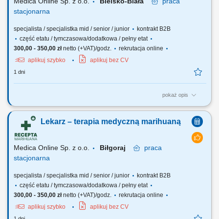
Medica Online Sp. z o.o.
Bielsko-Biała
praca
stacjonarna
specjalista / specjalistka mid / senior / junior
kontrakt B2B
część etatu / tymczasowa/dodatkowa / pełny etat
300,00 - 350,00 zł
netto (+VAT)/godz.
rekrutacja online
aplikuj szybko
aplikuj bez CV
1 dni
pokaż opis
Zapraszamy do współpracy z naszą firmą specjalizującą się w
medycznej marihuanie, działającej stacjonarnie. Poszukujemy
Lekarz – terapia medyczną marihuaną
doświadczonych lekarzy i lekarek różnych specjalizacji, którzy są
otwarci na rozwój oraz poszerzanie wiedzy, aby dołączyć do naszego
zespołu jako tzn. Lekarz...
Medica Online Sp. z o.o.
Biłgoraj
praca
stacjonarna
specjalista / specjalistka mid / senior / junior
kontrakt B2B
część etatu / tymczasowa/dodatkowa / pełny etat
300,00 - 350,00 zł
netto (+VAT)/godz.
rekrutacja online
aplikuj szybko
aplikuj bez CV
1 dni