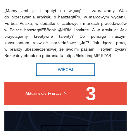
„Mamy ambicje i apetyt na więcej” – zapraszamy Was
do przeczytania artykułu o hasztag#Pru w marcowym wydaniu
Forbes Polska, w dodatku o czołowych markach pracodawców
w Polsce hasztag#EBBook @HRM Institute. A w artykule: Jak
przyciągamy kreatywne talenty? Co pomaga naszym
konsultantom rozwijać sprzedażowe „Ja”? Jak łączą pracę
w branży ubezpieczeniowej ze swoimi pasjami i stylem życia?
Bezpłatny ebook do pobrania tu: https://lnkd.in/gMP-92AB
WIĘCEJ
3
Aktualne oferty pracy