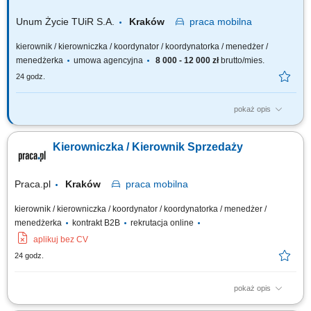
Unum Życie TUiR S.A.
Kraków
praca
mobilna
kierownik / kierowniczka / koordynator / koordynatorka / menedżer /
menedżerka
umowa agencyjna
8 000 - 12 000 zł
brutto/mies.
24 godz.
pokaż opis
Twoja rola: budujesz i rozwijasz zespół sprzedażowy – rekrutujesz,
wdrażasz i wspierasz ludzi, rozwijasz kompetencje zespołu i pracujesz z
Kierowniczka / Kierownik Sprzedaży
jego potencjałem, odpowiadasz za wyniki i sposób ich osiągania,
rozwijasz zespół w oparciu o wzajemne zaufanie i partnerską
współpracę.
Praca.pl
Kraków
praca
mobilna
kierownik / kierowniczka / koordynator / koordynatorka / menedżer /
menedżerka
kontrakt B2B
rekrutacja online
aplikuj bez CV
24 godz.
pokaż opis
Zadania: Budowanie i rozwój zespołu sprzedażowego: rekrutacja,