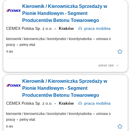
szkolenia i bieżące wsparcie; Planowanie działań i realizacja celów
Kierownik / Kierowniczka Sprzedaży w
sprzedażowych; Inspirowanie zespołu poprzez kreowanie relacji opartych
na wspólnych wartościach;
Pionie Handlowym - Segment
Producentów Betonu Towarowego
CEMEX Polska Sp. z o.o.
Kraków
praca
mobilna
kierownik / kierowniczka / koordynator / koordynatorka
umowa o
pracę
pełny etat
4 dni
pokaż opis
Opis stanowiska Rozwijanie sprzedaży produktów dla klientów
biznesowych na wyznaczonym obszarze. Pozyskiwanie nowych
Kierownik / Kierowniczka Sprzedaży w
kontrahentów oraz budowanie długoterminowych relacji handlowych.
Prowadzenie spotkań, przygotowywanie ofert i negocjowanie warunków
Pionie Handlowym - Segment
współpracy. Monitorowanie rynku oraz...
Producentów Betonu Towarowego
CEMEX Polska Sp. z o.o.
Kraków
praca
mobilna
kierownik / kierowniczka / koordynator / koordynatorka
umowa o
pracę
pełny etat
6 dni