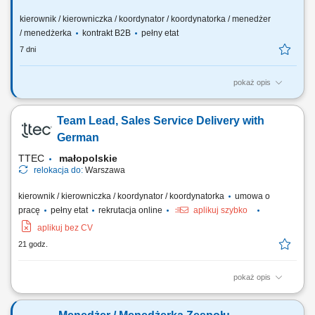
kierownik / kierowniczka / koordynator / koordynatorka / menedżer
/ menedżerka
kontrakt B2B
pełny etat
7 dni
pokaż opis
Twój zakres obowiązków: budowanie własnego biznesu opartego o
sprzedaż własną i współpracę z zespołem Konsultantów ds.
Team Lead, Sales Service Delivery with
Planowania Finansowego, rekrutacja i wdrażanie nowych
Konsultantów w Twoim zespole, rozwijanie wiedzy produktowej i
German
umiejętności sprzedażowych własnych oraz...
TTEC
małopolskie
relokacja do:
Warszawa
kierownik / kierowniczka / koordynator / koordynatorka
umowa o
pracę
pełny etat
rekrutacja online
aplikuj szybko
aplikuj bez CV
21 godz.
pokaż opis
Opis stanowiska: Wspieranie i motywowanie zespołu w osiąganiu
celów; Odpowiadanie na pytania współpracowników, rozwiązywanie