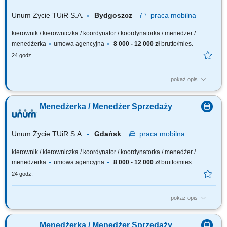
własnych oraz...
Unum Życie TUiR S.A.
Bydgoszcz
praca
mobilna
kierownik / kierowniczka / koordynator / koordynatorka / menedżer /
menedżerka
umowa agencyjna
8 000 - 12 000 zł
brutto/mies.
24 godz.
pokaż opis
Twoja rola: budujesz i rozwijasz zespół sprzedażowy – rekrutujesz,
wdrażasz i wspierasz ludzi, rozwijasz kompetencje zespołu i pracujesz z
Menedżerka / Menedżer Sprzedaży
jego potencjałem, odpowiadasz za wyniki i sposób ich osiągania,
rozwijasz zespół w oparciu o wzajemne zaufanie i partnerską
współpracę.
Unum Życie TUiR S.A.
Gdańsk
praca
mobilna
kierownik / kierowniczka / koordynator / koordynatorka / menedżer /
menedżerka
umowa agencyjna
8 000 - 12 000 zł
brutto/mies.
24 godz.
pokaż opis
Twoja rola: budujesz i rozwijasz zespół sprzedażowy – rekrutujesz,
wdrażasz i wspierasz ludzi, rozwijasz kompetencje zespołu i pracujesz z
Menedżerka / Menedżer Sprzedaży