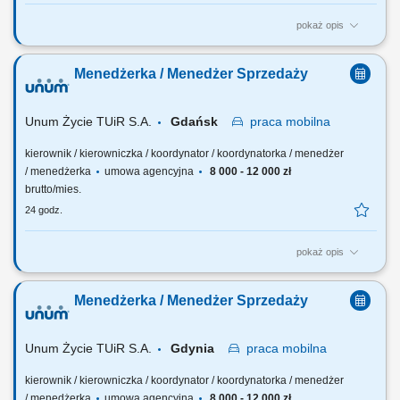
pokaż opis
Twoja rola: budujesz i rozwijasz zespół sprzedażowy – rekrutujesz,
wdrażasz i wspierasz ludzi, rozwijasz kompetencje zespołu i pracujesz
Menedżerka / Menedżer Sprzedaży
z jego potencjałem, odpowiadasz za wyniki i sposób ich osiągania,
rozwijasz zespół w oparciu o wzajemne zaufanie i partnerską
współpracę.
Unum Życie TUiR S.A.
Gdańsk
praca
mobilna
kierownik / kierowniczka / koordynator / koordynatorka / menedżer
/ menedżerka
umowa agencyjna
8 000 - 12 000 zł
brutto/mies.
24 godz.
pokaż opis
Twoja rola: budujesz i rozwijasz zespół sprzedażowy – rekrutujesz,
wdrażasz i wspierasz ludzi, rozwijasz kompetencje zespołu i pracujesz
Menedżerka / Menedżer Sprzedaży
z jego potencjałem, odpowiadasz za wyniki i sposób ich osiągania,
rozwijasz zespół w oparciu o wzajemne zaufanie i partnerską
współpracę.
Unum Życie TUiR S.A.
Gdynia
praca
mobilna
kierownik / kierowniczka / koordynator / koordynatorka / menedżer
/ menedżerka
umowa agencyjna
8 000 - 12 000 zł