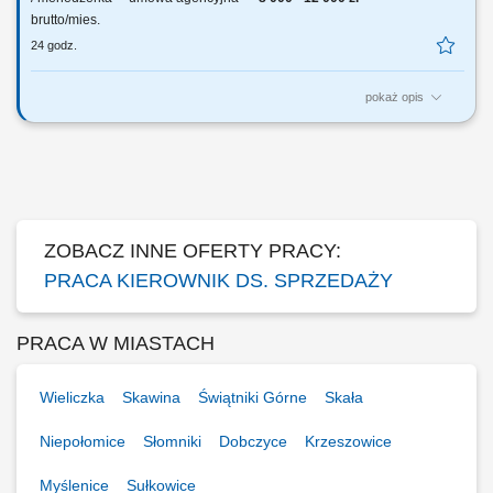
brutto/mies.
24 godz.
pokaż opis
Twoja rola: budujesz i rozwijasz zespół sprzedażowy – rekrutujesz,
wdrażasz i wspierasz ludzi, rozwijasz kompetencje zespołu i pracujesz
z jego potencjałem, odpowiadasz za wyniki i sposób ich osiągania,
rozwijasz zespół w oparciu o wzajemne zaufanie i partnerską
współpracę.
ZOBACZ INNE OFERTY PRACY:
PRACA KIEROWNIK DS. SPRZEDAŻY
PRACA W MIASTACH
Wieliczka
Skawina
Świątniki Górne
Skała
Niepołomice
Słomniki
Dobczyce
Krzeszowice
Myślenice
Sułkowice