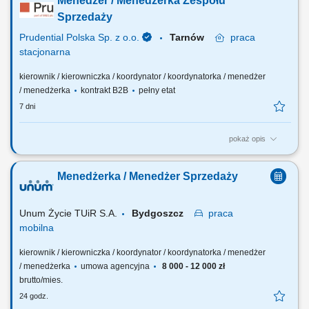
Menedżer / Menedżerka Zespołu
problemów i eskalacji klientów; Zapewnianie wysokiej jakości obsługi
klienta podczas każdej rozmowy; Pełnienie roli menedżera pierwszej
Sprzedaży
linii dla zespołu;...
Prudential Polska Sp. z o.o.
Tarnów
praca
stacjonarna
kierownik / kierowniczka / koordynator / koordynatorka / menedżer
/ menedżerka
kontrakt B2B
pełny etat
7 dni
pokaż opis
Twój zakres obowiązków: budowanie własnego biznesu opartego o
sprzedaż własną i współpracę z zespołem Konsultantów ds.
Menedżerka / Menedżer Sprzedaży
Planowania Finansowego, rekrutacja i wdrażanie nowych
Konsultantów w Twoim zespole, rozwijanie wiedzy produktowej i
umiejętności sprzedażowych własnych oraz...
Unum Życie TUiR S.A.
Bydgoszcz
praca
mobilna
kierownik / kierowniczka / koordynator / koordynatorka / menedżer
/ menedżerka
umowa agencyjna
8 000 - 12 000 zł
brutto/mies.
24 godz.