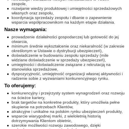
zespole,
rozwijanie wiedzy produktowej i umiejętności sprzedażowych
własnych oraz zespołu,
koordynacja sprzedaży zespołu i dbanie o zapewnienie
wsparcia współpracownikom na każdym etapie działania.
Nasze wymagania:
prowadzenie działalności gospodarczej lub gotowość do jej
otwarcia,
minimum średnie wykształcenie oraz niekaralność (w zakresie
określonym w Ustawie o dystrybucji ubezpieczeń),
doświadczenie w budowaniu zespołu sprzedaży (mile
widziane doświadczenie w sprzedaży ubezpieczeń),
umiejętności i doświadczenie związane z rekrutacją na
stanowiska sprzedażowe,
dyspozycyjność, umiejętność organizacji własnej aktywności i
radzenie sobie z wyzwaniami konkurencyjnego rynku.
To oferujemy:
konkurencyjny i przejrzysty system wynagrodzeń oraz rozwoju
na ścieżce kariery,
brak targetów na konkretne produkty, który umożliwia pełne
skupienie na potrzebach Klientów,
atrakcyjne i unikalne na polskim rynku ubezpieczeń produkty,
wsparcie wiarygodnej marki, z wieloletnią historią
dotrzymywania Klientom obietnic,
szerokie możliwości rozwoju zawodowego, dzięki