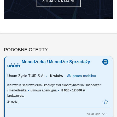
ZOBACZ NA MAPIE
PODOBNE OFERTY
Menedżerka / Menedżer Sprzedaży
Unum Życie TUiR S.A.
Kraków
praca
mobilna
kierownik / kierowniczka / koordynator / koordynatorka / menedżer
/ menedżerka
umowa agencyjna
8 000 - 12 000 zł
brutto/mies.
24 godz.
pokaż opis