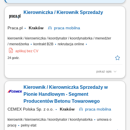
Twoja rola: budujesz i rozwijasz zespół sprzedażowy – rekrutujesz,
wdrażasz i wspierasz ludzi, rozwijasz kompetencje zespołu i pracujesz
Kierowniczka / Kierownik Sprzedaży
z jego potencjałem, odpowiadasz za wyniki i sposób ich osiągania,
rozwijasz zespół w oparciu o wzajemne zaufanie i partnerską
współpracę.
Praca.pl
Kraków
praca
mobilna
kierownik / kierowniczka / koordynator / koordynatorka / menedżer
/ menedżerka
kontrakt B2B
rekrutacja online
aplikuj bez CV
24 godz.
pokaż opis
Zadania: Budowanie i rozwój zespołu sprzedażowego: rekrutacja,
szkolenia i bieżące wsparcie; Planowanie działań i realizacja celów
Kierownik / Kierowniczka Sprzedaży w
sprzedażowych; Inspirowanie zespołu poprzez kreowanie relacji
opartych na wspólnych wartościach;
Pionie Handlowym - Segment
Producentów Betonu Towarowego
CEMEX Polska Sp. z o.o.
Kraków
praca
mobilna
kierownik / kierowniczka / koordynator / koordynatorka
umowa o
pracę
pełny etat