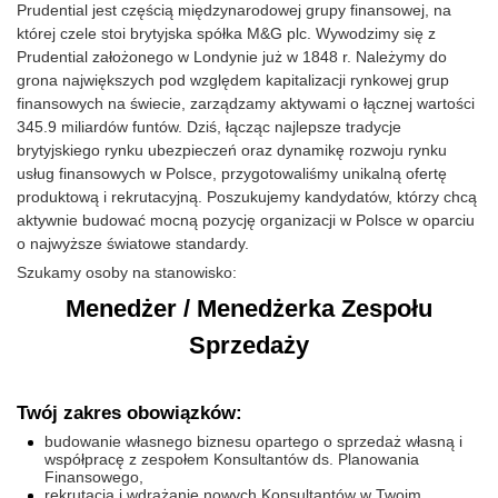
Prudential jest częścią międzynarodowej grupy finansowej, na
której czele stoi brytyjska spółka M&G plc. Wywodzimy się z
Prudential założonego w Londynie już w 1848 r. Należymy do
grona największych pod względem kapitalizacji rynkowej grup
finansowych na świecie, zarządzamy aktywami o łącznej wartości
345.9 miliardów funtów. Dziś, łącząc najlepsze tradycje
brytyjskiego rynku ubezpieczeń oraz dynamikę rozwoju rynku
usług finansowych w Polsce, przygotowaliśmy unikalną ofertę
produktową i rekrutacyjną. Poszukujemy kandydatów, którzy chcą
aktywnie budować mocną pozycję organizacji w Polsce w oparciu
o najwyższe światowe standardy.
Szukamy osoby na stanowisko:
Menedżer / Menedżerka Zespołu
Sprzedaży
Twój zakres obowiązków:
budowanie własnego biznesu opartego o sprzedaż własną i
współpracę z zespołem Konsultantów ds. Planowania
Finansowego,
rekrutacja i wdrażanie nowych Konsultantów w Twoim