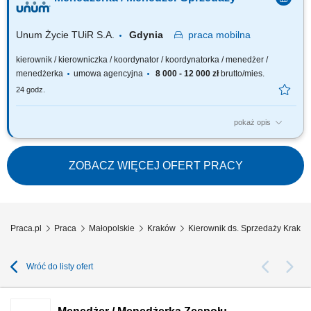
jego potencjałem, odpowiadasz za wyniki i sposób ich osiągania,
rozwijasz zespół w oparciu o wzajemne zaufanie i partnerską
współpracę.
Unum Życie TUiR S.A.
Gdynia
praca
mobilna
kierownik / kierowniczka / koordynator / koordynatorka / menedżer /
menedżerka
umowa agencyjna
8 000 - 12 000 zł
brutto/mies.
24 godz.
pokaż opis
Twoja rola: budujesz i rozwijasz zespół sprzedażowy – rekrutujesz,
wdrażasz i wspierasz ludzi, rozwijasz kompetencje zespołu i pracujesz z
jego potencjałem, odpowiadasz za wyniki i sposób ich osiągania,
ZOBACZ WIĘCEJ OFERT PRACY
rozwijasz zespół w oparciu o wzajemne zaufanie i partnerską
współpracę.
Praca.pl
Praca
Małopolskie
Kraków
Kierownik ds. Sprzedaży Krakó
Wróć do listy ofert