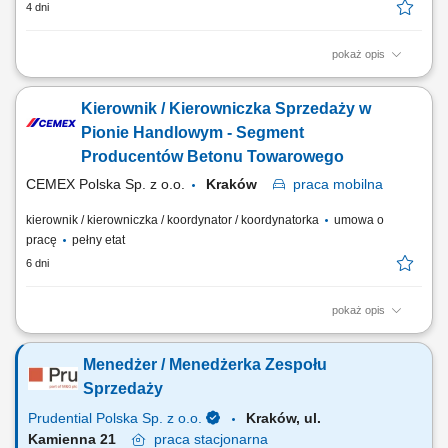
4 dni
pokaż opis
Opis stanowiska Rozwijanie sprzedaży produktów dla klientów
biznesowych na wyznaczonym obszarze. Pozyskiwanie nowych
Kierownik / Kierowniczka Sprzedaży w
kontrahentów oraz budowanie długoterminowych relacji handlowych.
Prowadzenie spotkań, przygotowywanie ofert i negocjowanie warunków
Pionie Handlowym - Segment
współpracy. Monitorowanie rynku oraz...
Producentów Betonu Towarowego
CEMEX Polska Sp. z o.o.
Kraków
praca
mobilna
kierownik / kierowniczka / koordynator / koordynatorka
umowa o
pracę
pełny etat
6 dni
pokaż opis
Cel stanowiska Kierownik Sprzedaży cementu w segmencie
producentów betonu towarowego odpowiada za sprzedaż i realizację
Menedżer / Menedżerka Zespołu
celów biznesowych poprzez pozyskiwanie nowych Klientów, rozwijanie
relacji z obecnymi Partnerami oraz skuteczne zarządzanie procesem
Sprzedaży
sprzedaży. Stanowisko wymaga...
Prudential Polska Sp. z o.o.
Kraków, ul.
Kamienna 21
praca
stacjonarna