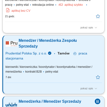
kierownik / kierowniczka / koordynator / koordynatorka
umowa o
pracę
pełny etat
rekrutacja online
aplikuj szybko
aplikuj bez CV
21 godz.
pokaż opis
Opis stanowiska: Wspieranie i motywowanie zespołu w osiąganiu celów;
Odpowiadanie na pytania współpracowników, rozwiązywanie problemów
Menedżer / Menedżerka Zespołu
i eskalacji klientów; Zapewnianie wysokiej jakości obsługi klienta podczas
każdej rozmowy; Pełnienie roli menedżera pierwszej linii dla zespołu;...
Sprzedaży
Prudential Polska Sp. z o.o.
Tarnów
praca
stacjonarna
kierownik / kierowniczka / koordynator / koordynatorka / menedżer /
menedżerka
kontrakt B2B
pełny etat
7 dni
pokaż opis
Twój zakres obowiązków: budowanie własnego biznesu opartego o
sprzedaż własną i współpracę z zespołem Konsultantów ds. Planowania
Menedżerka / Menedżer Sprzedaży
Finansowego, rekrutacja i wdrażanie nowych Konsultantów w Twoim
zespole, rozwijanie wiedzy produktowej i umiejętności sprzedażowych