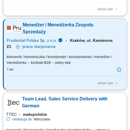
pokaż opis
Cel stanowiska Kierownik Sprzedaży cementu w segmencie producentów
betonu towarowego odpowiada za sprzedaż i realizację celów
Menedżer / Menedżerka Zespołu
biznesowych poprzez pozyskiwanie nowych Klientów, rozwijanie relacji z
obecnymi Partnerami oraz skuteczne zarządzanie procesem sprzedaży.
Sprzedaży
Stanowisko wymaga...
Prudential Polska Sp. z o.o.
Kraków, ul. Kamienna
21
praca
stacjonarna
kierownik / kierowniczka / koordynator / koordynatorka / menedżer /
menedżerka
kontrakt B2B
pełny etat
7 dni
pokaż opis
Twój zakres obowiązków: budowanie własnego biznesu opartego o
sprzedaż własną i współpracę z zespołem Konsultantów ds. Planowania
Team Lead, Sales Service Delivery with
Finansowego, rekrutacja i wdrażanie nowych Konsultantów w Twoim
zespole, rozwijanie wiedzy produktowej i umiejętności sprzedażowych
German
własnych oraz...
TTEC
małopolskie
relokacja do:
Warszawa