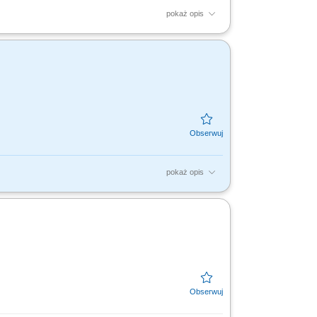
pokaż opis
cena stanu technicznego obiektów,
j, kosztorysów oraz...
pokaż opis
eślanie potrzeb na usługi, wykonywanie
ie wniosków o...