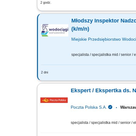
2 godz.
Zakres obowiązków: pełnienie nadzoru 
dokumentacją projektową, obowiązując
Młodszy Inspektor Nadzor
(k/m/n)
Miejskie Przedsiębiorstwo Wodoci
specjalista / specjalistka mid / senior /
2 dni
Jakie będą Twoje obowiązki? kontrola
technicznymi oraz zasadami wiedzy tech
Ekspert / Ekspertka ds. 
Poczta Polska S.A.
Warsza
specjalista / specjalistka mid / senior / 