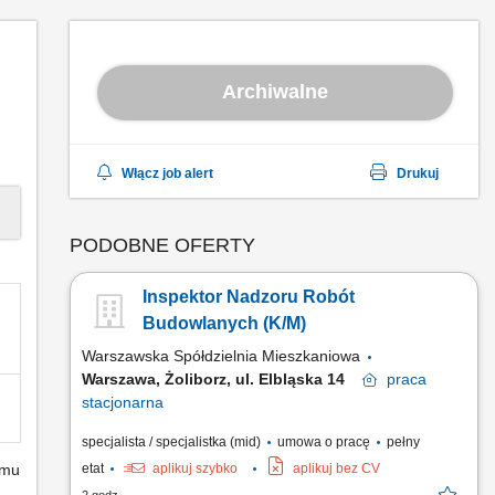
Archiwalne
Włącz job alert
Drukuj
PODOBNE OFERTY
Inspektor Nadzoru Robót
Budowlanych (K/M)
Warszawska Spółdzielnia Mieszkaniowa
Warszawa, Żoliborz, ul. Elbląska 14
praca
stacjonarna
specjalista / specjalistka (mid)
umowa o pracę
pełny
emu
etat
aplikuj szybko
aplikuj bez CV