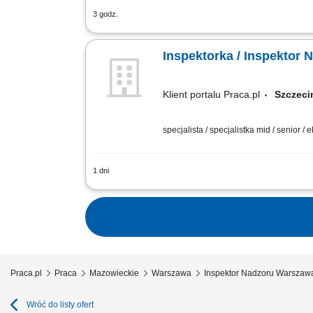
3 godz.
Twój zakres obowiązków: koordynowani
dbałość o terminową realizację zadań;
Inspektorka / Inspektor 
Klient portalu Praca.pl
Szcze
specjalista / specjalistka mid / senior / 
1 dni
Nadzór techniczny nad obiektami infras
prowadzenie książek obiektów budowla
Praca.pl
Praca
Mazowieckie
Warszawa
Inspektor Nadzoru Warszaw
Wróć do listy ofert