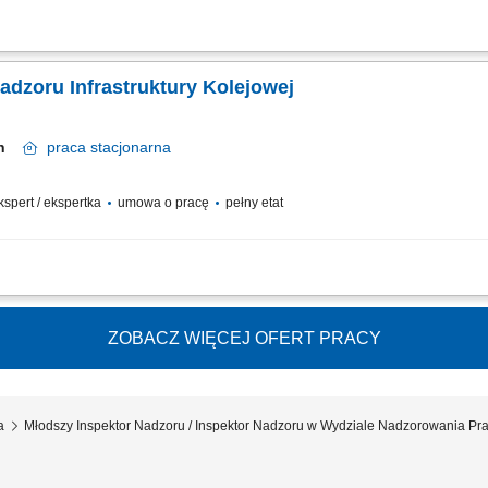
e i nadzorowanie prac na budowie; zarządzanie zespołem pracowników; monitor
 kontrola zgodności wykonywanych prac z dokumentacją techniczną i zasadami BHP
Nadzoru Infrastruktury Kolejowej
cin
praca
stacjonarna
ekspert / ekspertka
umowa o pracę
pełny etat
truktury kolejowej. Planowanie i prowadzenie rocznych oraz pięcioletnich przeglą
nych. Przygotowywanie oraz koordynowanie zadań remontowych i inwestycyjnych.
ZOBACZ WIĘCEJ OFERT PRACY
a
Młodszy Inspektor Nadzoru / Inspektor Nadzoru w Wydziale Nadzorowania Pra