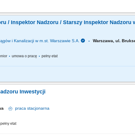
11b Rodzaj zatrudnienia: umowa o pracę, pełen etat, praca stacjonarna Twoje zad
emontowych, techniczna ocena budynków i terenów wraz z infrastrukturą w zakresie 
u / Inspektor Nadzoru / Starszy Inspektor Nadzoru w
ągów i Kanalizacji w m.st. Warszawie S.A.
Warszawa, ul. Bruk
senior
umowa o pracę
pełny etat
 wykonywania robót na budowie zgodnie z zatwierdzoną dokumentacją, przepisami
nicznej; potwierdzenie faktycznie wykonanych robót; sprawdzanie i odbiór robót u
Nadzoru Inwestycji
awa
praca
stacjonarna
pełny etat