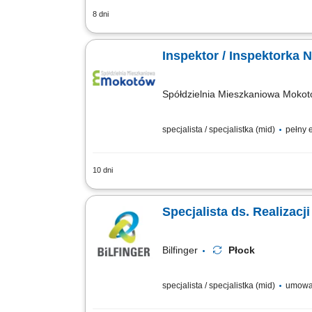
8 dni
wymiar pracy: cały etat
Inspektor / Inspektorka 
Spółdzielnia Mieszkaniowa Moko
specjalista / specjalistka (mid)
pełny e
10 dni
wymiar pracy: cały etat
Specjalista ds. Realizacj
Bilfinger
Płock
specjalista / specjalistka (mid)
umowa