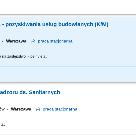
mi i remontami w zakresie instalacji elektrycznych oraz elektroenergetycznych. O
zpieczeństwa oraz niezawodności eksploatacji. Weryfikacja dokumentacji projektowe
a - pozyskiwania usług budowlanych (K/M)
Warszawa
praca
stacjonarna
 na zastępstwo
pełny etat
acowywaniu planów na specjalistyczne usługi budowlane na potrzeby Zakładu, okr
mówień publicznych na usługi (opracowywanie zamówień, harmonogramów, składan
Nadzoru ds. Sanitarnych
tów
Warszawa
praca
stacjonarna
tat