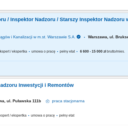
inwestorskiego nad robotami budowlanymi realizowanymi w zasobach spółdzielni;
ymi przepisami prawa budowlanego oraz normami technicznymi; udział w odbiorac
u / Inspektor Nadzoru / Starszy Inspektor Nadzoru w
ągów i Kanalizacji w m.st. Warszawie S.A.
Warszawa, ul. Bruk
 ekspert / ekspertka
umowa o pracę
pełny etat
6 600 - 15 000 zł
brutto/mies.
 wykonywania robót na budowie zgodnie z zatwierdzoną dokumentacją, przepisami
nicznej potwierdzenie faktycznie wykonanych robót sprawdzanie i odbiór robót ule
Nadzoru Inwestycji i Remontów
wa, ul. Puławska 111b
praca
stacjonarna
ekspert / ekspertka
umowa o pracę
pełny etat