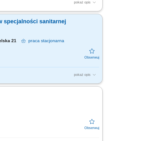
pokaż opis
 kontrola zgodności prowadzonych prac z
h robót budowlanych...
 specjalności sanitarnej
selska 21
praca
stacjonarna
pokaż opis
 BHP i p.poż., obowiązującymi normami
gających zakryciu...