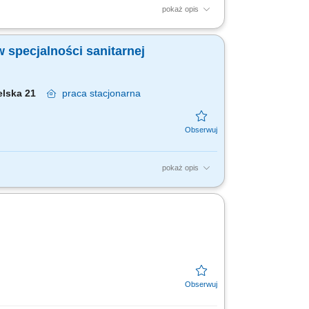
pokaż opis
ania: udział w konstruowaniu rocznych i
funkcjonowania i...
 specjalności sanitarnej
selska 21
praca
stacjonarna
pokaż opis
 BHP i p.poż., obowiązującymi normami
legających...