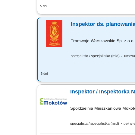
5 dni
Koordynacja oraz nadzór nad inwestycja
infrastruktury i urządzeń pod kątem be
Inspektor ds. planowani
Tramwaje Warszawskie Sp. z o.o.
specjalista / specjalistka (mid)
umowa
6 dni
Będziesz odpowiadać za​: udział w opr
czynności związanych z realizacją za
Inspektor / Inspektorka 
Spółdzielnia Mieszkaniowa Moko
specjalista / specjalistka (mid)
pełny e