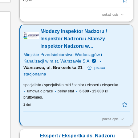
2 godz.
pokaż opis
Zakres obowiązków: pełnienie nadzoru inwestorskiego nad
robotami budowlanymi realizowanymi w zasobach spółdzielni;
Młodszy Inspektor Nadzoru /
kontrola zgodności prowadzonych prac z dokumentacją
projektową, obowiązującymi przepisami prawa budowlanego
Inspektor Nadzoru / Starszy
oraz normami technicznymi; udział w odbiorach robót
Inspektor Nadzoru w
budowlanych...
specjalności sanitarnej (k/m/n)
Miejskie Przedsiębiorstwo Wodociągów i
Kanalizacji w m.st. Warszawie S.A.
Warszawa, ul. Brukselska 21
praca
stacjonarna
specjalista / specjalistka mid / senior / ekspert / ekspertka
umowa o pracę
pełny etat
6 600 - 15 000 zł
brutto/mies.
2 dni
pokaż opis
Jakie będą Twoje obowiązki? kontrola wykonywania robót na
budowie zgodnie z zatwierdzoną dokumentacją, przepisami
Ekspert / Ekspertka ds. Nadzoru
BHP i p.poż., obowiązującymi normami technicznymi oraz