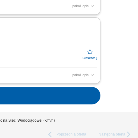
pokaż opis
owanie harmonogramu robót oraz
; udział w prowadzeniu...
pokaż opis
dów obiektów. Zakładanie i bieżące
 Nadzór nad...
c na Sieci Wodociągowej (k/m/n)
Poprzednia
oferta
Następna
oferta