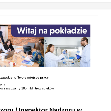
zawskie to Twoje miejsce pracy
orią
i oczyszczamy 185 mld litrów ścieków
zoru / Inspektor Nadzoru w