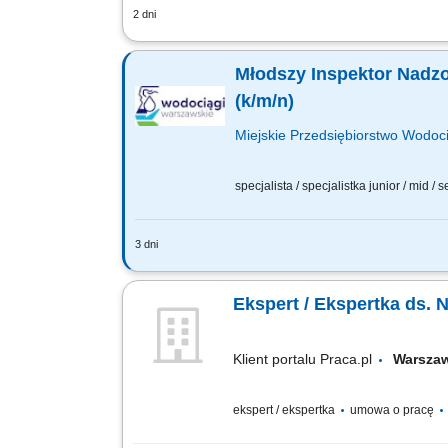
2 dni
Miejsce pracy: Warszawa ul. Puławska 1
wieloletnich planów inwestycyjnych i r
Młodszy Inspektor Nadzor
(k/m/n)
Miejskie Przedsiębiorstwo Wodoci
specjalista / specjalistka junior / mid / 
3 dni
Jakie będą Twoje obowiązki? kontrola
technicznymi oraz zasadami wiedzy tech
Ekspert / Ekspertka ds. 
Klient portalu Praca.pl
Warsz
ekspert / ekspertka
umowa o pracę