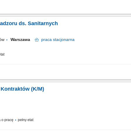
Nadzoru ds. Sanitarnych
tów
Warszawa
praca
stacjonarna
tat
i Kontraktów (K/M)
 o pracę
pełny etat