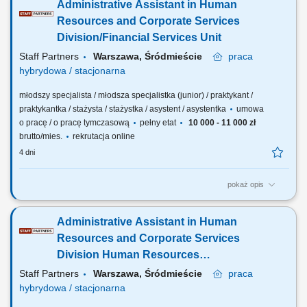
Administrative Assistant in Human
fluctuating demands; Urgent or unexpected changes in workload
minimizing disruptions and maintaining productivity; Perform a range of
Resources and Corporate Services
administrative tasks, including:...
Division/Financial Services Unit
Staff Partners
Warszawa, Śródmieście
praca
hybrydowa / stacjonarna
młodszy specjalista / młodsza specjalistka (junior) / praktykant /
praktykantka / stażysta / stażystka / asystent / asystentka
umowa
o pracę / o pracę tymczasową
pełny etat
10 000 - 11 000 zł
brutto/mies.
rekrutacja online
4 dni
pokaż opis
The description of duties is a presented below: To perform
correspondence management activities in the remit of FIN unit; To
Administrative Assistant in Human
register invoices/claims in ABAC/SUMMA (the agency’s financial
management system) To identify and match invoices with other
Resources and Corporate Services
documents necessary for payment (Purchase Orders,...
Division Human Resources
Unit/Personnel Administration
Staff Partners
Warszawa, Śródmieście
praca
Sector/Expatriate Services Team
hybrydowa / stacjonarna