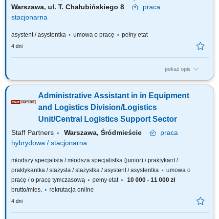
Warszawa, ul. T. Chałubińskiego 8
praca
stacjonarna
asystent / asystentka
umowa o pracę
pełny etat
4 dni
pokaż opis
OSOBA NA TYM STANOWISKU BĘDZIE ODPOWIEDZIALNA ZA: obsługę
sekretariatu, prowadzenie spraw organizacyjnych Departamentu,
Administrative Assistant in in Equipment
zarządzanie obiegiem dokumentacji tradycyjnej oraz obsługę
korespondencji elektronicznej (EZD, e-PUAP, e-Doręczenia),
and Logistics Division/Logistics
prowadzenie kalendarza oraz organizację i obsługę...
Unit/Central Logistics Support Sector
Staff Partners
Warszawa, Śródmieście
praca
hybrydowa / stacjonarna
młodszy specjalista / młodsza specjalistka (junior) / praktykant /
praktykantka / stażysta / stażystka / asystent / asystentka
umowa o
pracę / o pracę tymczasową
pełny etat
10 000 - 11 000 zł
brutto/mies.
rekrutacja online
4 dni