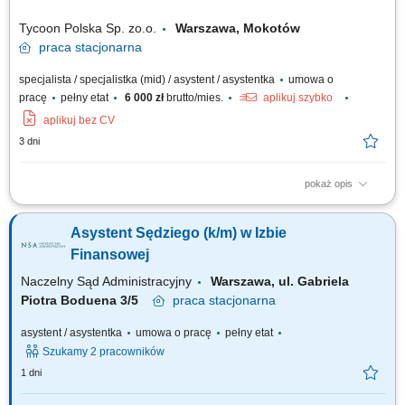
Tycoon Polska Sp. zo.o.
Warszawa, Mokotów
praca
stacjonarna
specjalista / specjalistka (mid) / asystent / asystentka
umowa o
pracę
pełny etat
6 000 zł
brutto/mies.
aplikuj szybko
aplikuj bez CV
3 dni
pokaż opis
Responsibilities: Answering and directing phone calls, emails, and other
communications. Filing, organizing, and maintaining office documents.
Asystent Sędziego (k/m) w Izbie
Assisting in scheduling meetings, appointments, and managing
calendars. Performing data entry tasks, updating records, and generating
Finansowej
reports. Ordering and...
Naczelny Sąd Administracyjny
Warszawa, ul. Gabriela
Piotra Boduena 3/5
praca
stacjonarna
asystent / asystentka
umowa o pracę
pełny etat
Szukamy 2 pracowników
1 dni