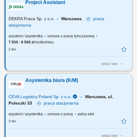
Project Assistant
innych świadczeń pieniężnych, do których mają zastosowanie przepisy
podatkowe oraz o egzekucji świadczeń pieniężnych. W Izbie
Finansowej rozpoznaje się także...
DEKRA Praca Sp. z o.o.
Warszawa
praca
stacjonarna
asystent / asystentka
umowa o pracę tymczasową
7 650 - 8 500 zł
brutto/mies.
2 dni
pokaż opis
Responsibilities: Supporting teams in the coordination and
management of projects; Coordinating and monitoring document
Asystentka biura (K/M)
workflows, contracts, notes, letters, reports and following up on related
actions; Preparing and monitoring financial commitments, invoices,
payment records and bank statements and...
CEVA Logistics Poland Sp. z o.o.
Warszawa, ul.
Poleczki 33
praca
stacjonarna
asystent / asystentka
umowa o pracę
pełny etat
3 dni
pokaż opis