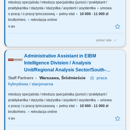
młodszy specjalista / młodsza specjalistka (junior) / praktykant /
praktykantka / stażysta / stażystka / asystent / asystentka
umowa
o pracę / o pracę tymczasową
pełny etat
10 000 - 11 000 zł
brutto/mies.
rekrutacja online
4 dni
pokaż opis
The description of duties is a presented below: Provide support in
general administrative procedures, including visits to public
Administrative Assistant in EIBM
administration offices. Verifying, accepting and processing staff’s
applications. Supporting the review of tax refund claims, invoices and
Intelligence Division / Analysis
requests for payments....
Unit/Regional Analysis Sector/South-
East Team
Staff Partners
Warszawa, Śródmieście
praca
hybrydowa / stacjonarna
młodszy specjalista / młodsza specjalistka (junior) / praktykant /
praktykantka / stażysta / stażystka / asystent / asystentka
umowa
o pracę / o pracę tymczasową
pełny etat
10 000 - 11 000 zł
brutto/mies.
rekrutacja online
4 dni