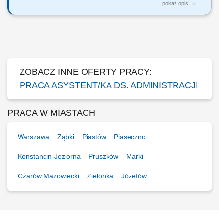
pokaż opis
The description of duties is a presented below: to provide administrative
support in general administrative procedures for the team leader and
team staff; to support the document flows and archiving; to support in
drafting notes, letters, reports and follow ups on documents; to carry out
data entry...
ZOBACZ INNE OFERTY PRACY:
PRACA ASYSTENT/KA DS. ADMINISTRACJI
PRACA W MIASTACH
Warszawa
Ząbki
Piastów
Piaseczno
Konstancin-Jeziorna
Pruszków
Marki
Ożarów Mazowiecki
Zielonka
Józefów