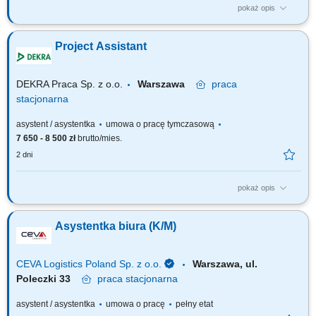
pokaż opis
Izba Finansowa sprawuje nadzór nad orzecznictwem wojewódzkich
sądów administracyjnych w sprawach zobowiązań podatkowych i innych
Project Assistant
świadczeń pieniężnych, do których mają zastosowanie przepisy
podatkowe oraz o egzekucji świadczeń pieniężnych. W Izbie Finansowej
rozpoznaje się także...
DEKRA Praca Sp. z o.o.
Warszawa
praca
stacjonarna
asystent / asystentka
umowa o pracę tymczasową
7 650 - 8 500 zł
brutto/mies.
2 dni
pokaż opis
Responsibilities: Supporting teams in the coordination and management
of projects; Coordinating and monitoring document workflows, contracts,
Asystentka biura (K/M)
notes, letters, reports and following up on related actions; Preparing and
monitoring financial commitments, invoices, payment records and bank
statements and...
CEVA Logistics Poland Sp. z o.o.
Warszawa, ul.
Poleczki 33
praca
stacjonarna
asystent / asystentka
umowa o pracę
pełny etat