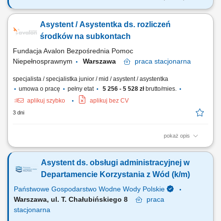
Twój zakres obowiązków: Obsługa recepcji oraz dbanie o jej sprawne
funkcjonowanie. Przyjmowanie gości i zapewnienie profesjonalnej
Asystent / Asystentka ds. rozliczeń
obsługi odwiedzających. Obsługa centrali telefonicznej, odbieranie i
przekierowywanie połączeń. Przyjmowanie, wysyłka i dystrybucja
środków na subkontach
korespondencji (poczta,...
Fundacja Avalon Bezpośrednia Pomoc
Niepełnosprawnym
Warszawa
praca
stacjonarna
specjalista / specjalistka junior / mid / asystent / asystentka
umowa o pracę
pełny etat
5 256 - 5 528 zł
brutto/mies.
aplikuj szybko
aplikuj bez CV
3 dni
pokaż opis
Zakres obowiązków: Obsługa narzędzi i programów umożliwiających
zbieranie darowizn i 1,5% podatku na rzecz Beneficjentów Fundacji
Asystent ds. obsługi administracyjnej w
Avalon; Obsługa umów darowizn – rejestracja, weryfikacja,
przygotowanie wymaganego sprawozdania; Kontrola terminów i kwot
Departamencie Korzystania z Wód (k/m)
środków zgromadzonych na...
Państwowe Gospodarstwo Wodne Wody Polskie
Warszawa, ul. T. Chałubińskiego 8
praca
stacjonarna