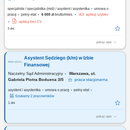
specjalista / specjalistka (mid) / asystent / asystentka
umowa o
pracę
pełny etat
6 000 zł
brutto/mies.
aplikuj szybko
aplikuj bez CV
3 dni
pokaż opis
Responsibilities: Answering and directing phone calls, emails, and other
communications. Filing, organizing, and maintaining office documents.
Asystent Sędziego (k/m) w Izbie
Assisting in scheduling meetings, appointments, and managing
calendars. Performing data entry tasks, updating records, and
Finansowej
generating reports. Ordering and...
Naczelny Sąd Administracyjny
Warszawa, ul.
Gabriela Piotra Boduena 3/5
praca
stacjonarna
asystent / asystentka
umowa o pracę
pełny etat
Szukamy 2 pracowników
1 dni
pokaż opis
Izba Finansowa sprawuje nadzór nad orzecznictwem wojewódzkich
sądów administracyjnych w sprawach zobowiązań podatkowych i