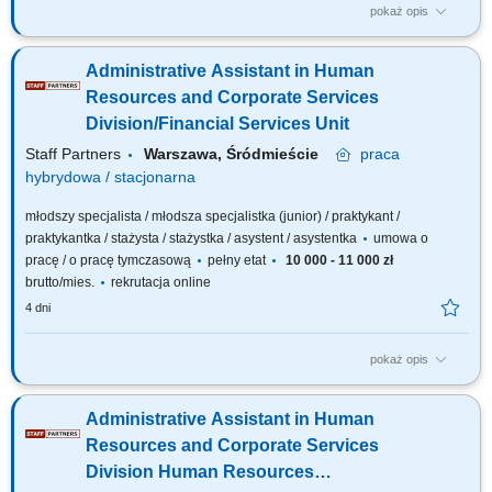
pokaż opis
The description of duties is a presented below: Oversee workload
management, ensuring the team's capacity to handle: Peak periods and
Administrative Assistant in Human
fluctuating demands; Urgent or unexpected changes in workload
minimizing disruptions and maintaining productivity; Perform a range of
Resources and Corporate Services
administrative tasks, including:...
Division/Financial Services Unit
Staff Partners
Warszawa, Śródmieście
praca
hybrydowa / stacjonarna
młodszy specjalista / młodsza specjalistka (junior) / praktykant /
praktykantka / stażysta / stażystka / asystent / asystentka
umowa o
pracę / o pracę tymczasową
pełny etat
10 000 - 11 000 zł
brutto/mies.
rekrutacja online
4 dni
pokaż opis
The description of duties is a presented below: To perform
correspondence management activities in the remit of FIN unit; To register
Administrative Assistant in Human
invoices/claims in ABAC/SUMMA (the agency’s financial management
system) To identify and match invoices with other documents necessary
Resources and Corporate Services
for payment (Purchase Orders,...
Division Human Resources