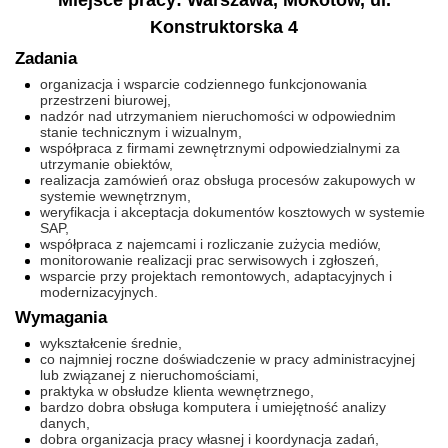
Miejsce pracy: Warszawa, Mokotów, ul.
Konstruktorska 4
Zadania
organizacja i wsparcie codziennego funkcjonowania
przestrzeni biurowej,
nadzór nad utrzymaniem nieruchomości w odpowiednim
stanie technicznym i wizualnym,
współpraca z firmami zewnętrznymi odpowiedzialnymi za
utrzymanie obiektów,
realizacja zamówień oraz obsługa procesów zakupowych w
systemie wewnętrznym,
weryfikacja i akceptacja dokumentów kosztowych w systemie
SAP,
współpraca z najemcami i rozliczanie zużycia mediów,
monitorowanie realizacji prac serwisowych i zgłoszeń,
wsparcie przy projektach remontowych, adaptacyjnych i
modernizacyjnych.
Wymagania
wykształcenie średnie,
co najmniej roczne doświadczenie w pracy administracyjnej
lub związanej z nieruchomościami,
praktyka w obsłudze klienta wewnętrznego,
bardzo dobra obsługa komputera i umiejętność analizy
danych,
dobra organizacja pracy własnej i koordynacja zadań,