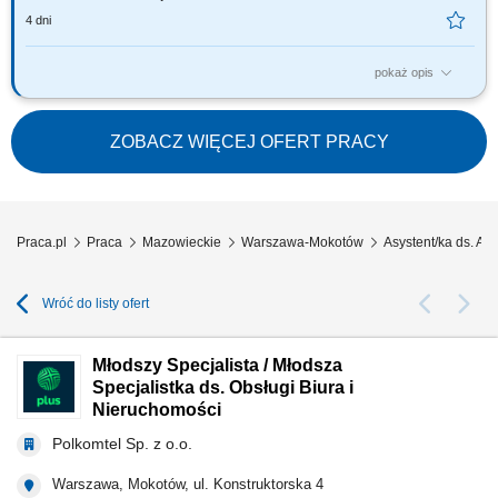
4 dni
pokaż opis
The description of duties is a presented below: to provide administrative
support in general administrative procedures for the team leader and
team staff; to support the document flows and archiving; to support in
ZOBACZ WIĘCEJ OFERT PRACY
drafting notes, letters, reports and follow ups on documents; to carry out
data entry...
Praca.pl
Praca
Mazowieckie
Warszawa-Mokotów
Asystent/ka ds. A
Wróć do listy ofert
Młodszy Specjalista / Młodsza
Specjalistka ds. Obsługi Biura i
Nieruchomości
Polkomtel Sp. z o.o.
Warszawa, Mokotów, ul. Konstruktorska 4