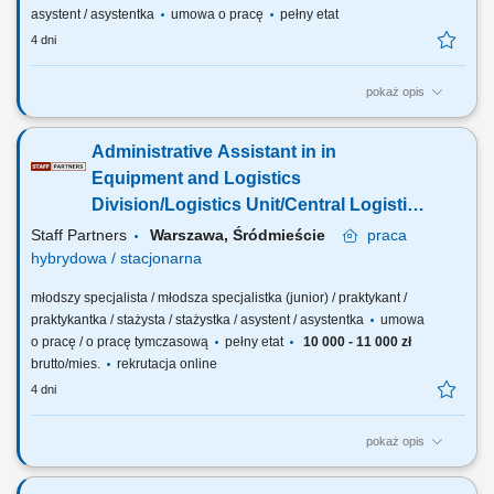
asystent / asystentka
umowa o pracę
pełny etat
4 dni
pokaż opis
OSOBA NA TYM STANOWISKU BĘDZIE ODPOWIEDZIALNA ZA:
obsługę sekretariatu, prowadzenie spraw organizacyjnych
Administrative Assistant in in
Departamentu, zarządzanie obiegiem dokumentacji tradycyjnej oraz
obsługę korespondencji elektronicznej (EZD, e-PUAP, e-Doręczenia),
Equipment and Logistics
prowadzenie kalendarza oraz organizację i obsługę...
Division/Logistics Unit/Central Logistics
Support Sector
Staff Partners
Warszawa, Śródmieście
praca
hybrydowa / stacjonarna
młodszy specjalista / młodsza specjalistka (junior) / praktykant /
praktykantka / stażysta / stażystka / asystent / asystentka
umowa
o pracę / o pracę tymczasową
pełny etat
10 000 - 11 000 zł
brutto/mies.
rekrutacja online
4 dni
pokaż opis
The description of duties is a presented below: Oversee workload
management, ensuring the team's capacity to handle: Peak periods and