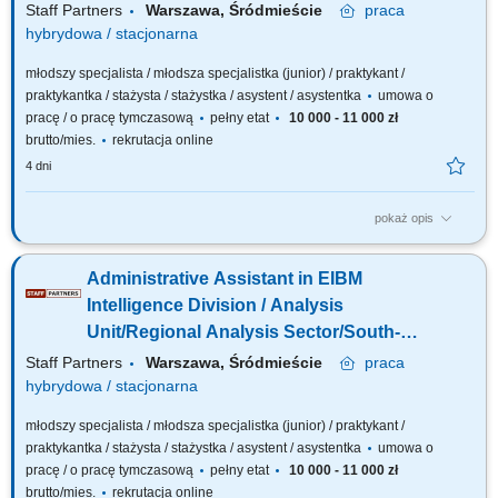
Unit/Personnel Administration
Staff Partners
Warszawa, Śródmieście
praca
Sector/Expatriate Services Team
hybrydowa / stacjonarna
młodszy specjalista / młodsza specjalistka (junior) / praktykant /
praktykantka / stażysta / stażystka / asystent / asystentka
umowa o
pracę / o pracę tymczasową
pełny etat
10 000 - 11 000 zł
brutto/mies.
rekrutacja online
4 dni
pokaż opis
The description of duties is a presented below: Provide support in general
administrative procedures, including visits to public administration offices.
Administrative Assistant in EIBM
Verifying, accepting and processing staff’s applications. Supporting the
review of tax refund claims, invoices and requests for payments....
Intelligence Division / Analysis
Unit/Regional Analysis Sector/South-
East Team
Staff Partners
Warszawa, Śródmieście
praca
hybrydowa / stacjonarna
młodszy specjalista / młodsza specjalistka (junior) / praktykant /
praktykantka / stażysta / stażystka / asystent / asystentka
umowa o
pracę / o pracę tymczasową
pełny etat
10 000 - 11 000 zł
brutto/mies.
rekrutacja online