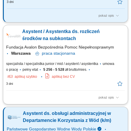
3 dni
pokaż opis
Twój zakres obowiązków: Obsługa recepcji oraz dbanie o jej sprawne
funkcjonowanie. Przyjmowanie gości i zapewnienie profesjonalnej
Asystent / Asystentka ds. rozliczeń
obsługi odwiedzających. Obsługa centrali telefonicznej, odbieranie i
przekierowywanie połączeń. Przyjmowanie, wysyłka i dystrybucja
środków na subkontach
korespondencji (poczta,...
Fundacja Avalon Bezpośrednia Pomoc Niepełnosprawnym
Warszawa
praca
stacjonarna
specjalista / specjalistka junior / mid / asystent / asystentka
umowa
o pracę
pełny etat
5 256 - 5 528 zł
brutto/mies.
aplikuj szybko
aplikuj bez CV
3 dni
pokaż opis
Zakres obowiązków: Obsługa narzędzi i programów umożliwiających
zbieranie darowizn i 1,5% podatku na rzecz Beneficjentów Fundacji
Asystent ds. obsługi administracyjnej w
Avalon; Obsługa umów darowizn – rejestracja, weryfikacja,
przygotowanie wymaganego sprawozdania; Kontrola terminów i kwot
Departamencie Korzystania z Wód (k/m)
środków zgromadzonych na...
Państwowe Gospodarstwo Wodne Wody Polskie