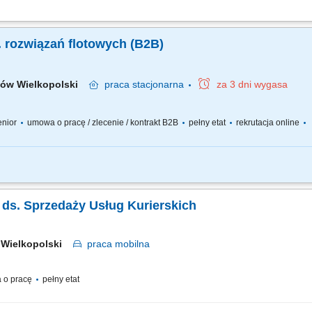
elacji z klientami biznesowymi. Analiza potrzeb klientów oraz przygotowywanie o
ealizacja planów sprzedażowych oraz rozwój współpracy z obecnymi klientami. Anal
. rozwiązań flotowych (B2B)
zów Wielkopolski
praca
stacjonarna
za 3 dni wygasa
senior
umowa o pracę / zlecenie / kontrakt B2B
pełny etat
rekrutacja online
stawionej na realizację celów sprzedażowych. Zakres obowiązków obejmuje akt
 zadań należeć będzie m.in. pozyskiwanie nowych klientów biznesowych; sprzeda
a ds. Sprzedaży Usług Kurierskich
 Wielkopolski
praca
mobilna
 o pracę
pełny etat