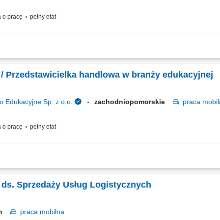
 o pracę
pełny etat
owych dla klientów; Prowadzenie gospodarki magazynowej; Bezpośrednia obsługa 
 / Przedstawicielka handlowa w branży edukacyjnej
dukacyjne Sp. z o.o.
zachodniopomorskie
praca
mobil
 o pracę
pełny etat
klientów instytucjonalnych i realizowanie polityki sprzedażowej w przydzielonym 
 oraz nowoczesnych elektroniki i wyposażenia dla placówek; Przygotowywanie of
ka ds. Sprzedaży Usług Logistycznych
cin
praca
mobilna