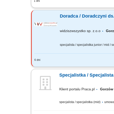
1 dni
Budowanie i rozwijanie długofalowych r
prezentacji i negocjacji handlowych. R
Doradca / Doradczyni ds
widziszwszystko sp. z.o.o
Gor
specjalista / specjalistka junior / mid / 
6 dni
Opis stanowiska Poszukujemy osoby na
budowanie własnej bazy kontaktów. Do
Specjalistka / Specjalist
Klient portalu Praca.pl
Gorzów
specjalista / specjalistka (mid)
umowa