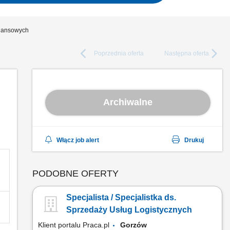
inansowych
Poprzednia
oferta
Następna
oferta
Archiwalne
Włącz job alert
Drukuj
PODOBNE OFERTY
Specjalista / Specjalistka ds.
Sprzedaży Usług Logistycznych
Klient portalu Praca.pl
Gorzów