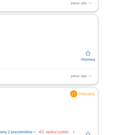
pokaż opis
ie ofert handlowych. Prowadzenie spotkań
łań konkurencji....
pokaż opis
 kontaktu z obecnymi klientami oraz
rzeb klientów i celów...
amy 2 pracowników
aplikuj szybko