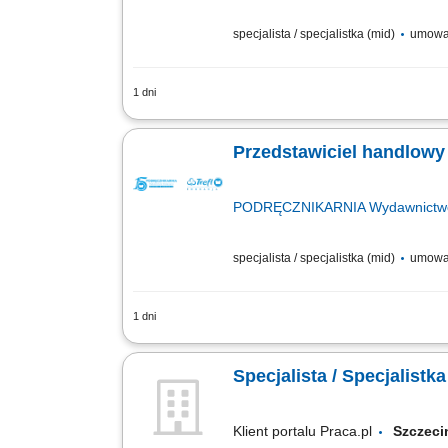
specjalista / specjalistka (mid)
umowa
1 dni
Zadania: Przygotowywanie ofert handl
Przedstawiciel handlowy
PODRĘCZNIKARNIA Wydawnictwo E
specjalista / specjalistka (mid)
umowa
1 dni
Opis stanowiska: Aktywne pozyskiwanie 
edukacyjnych, asortymentu rozwojowego
Specjalista / Specjalist
Klient portalu Praca.pl
Szcze