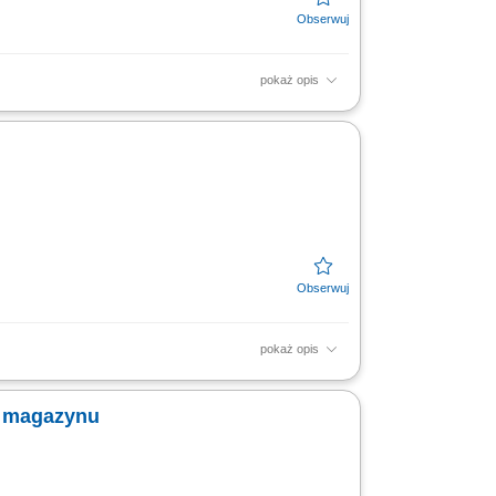
pokaż opis
ing humanity to business. #experienceTTEC
ion in Poland...
pokaż opis
iązanych z finansami, w tym szkoleń z
ych. CZEGO WYMAGAMY: Chęć...
ą magazynu