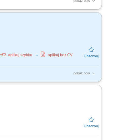
pokaż opis
fert handlowych. Prowadzenie spotkań,
izowanie rynku i...
aplikuj szybko
aplikuj bez CV
pokaż opis
ywne pozyskiwanie nowych klientów B2B oraz
ż systemów...