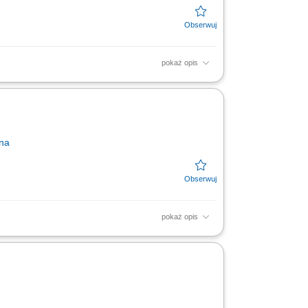
pokaż opis
klientów w oddziale;
na
pokaż opis
rejonie; Prowadzenie prezentacji rozwiązań
ert dostosowanych...