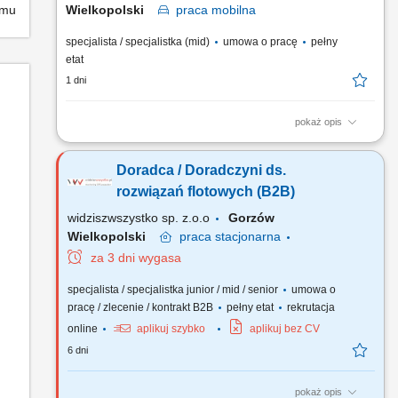
emu
Wielkopolski
praca
mobilna
specjalista / specjalistka (mid)
umowa o pracę
pełny
etat
1 dni
pokaż opis
Budowanie i rozwijanie długofalowych relacji z klientami
biznesowymi. Analiza potrzeb klientów oraz przygotowywanie
Doradca / Doradczyni ds.
ofert handlowych. Prowadzenie spotkań, prezentacji i
negocjacji handlowych. Realizacja planów sprzedażowych
rozwiązań flotowych (B2B)
oraz rozwój współpracy z obecnymi klientami. Analizowanie
widziszwszystko sp. z.o.o
Gorzów
rynku i...
Wielkopolski
praca
stacjonarna
za 3 dni wygasa
specjalista / specjalistka junior / mid / senior
umowa o
pracę / zlecenie / kontrakt B2B
pełny etat
rekrutacja
online
aplikuj szybko
aplikuj bez CV
6 dni
pokaż opis