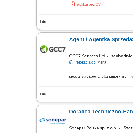
aplikuj bez CV
1 dni
As a Sales Representative (Presales) w
Our employees have spoken. Our purpose
Agent / Agentka Sprzeda
GCC7 Services Ltd
zachodni
relokacja do:
Malta
specjalista / specjalistka junior / mid
u
1 dni
ZAKRES OBOWIĄZKÓW: Aktywny kontakt t
zakresu edukacji finansowej; Budowan
Doradca Techniczno-Han
Sonepar Polska sp. z o.o.
Szcz