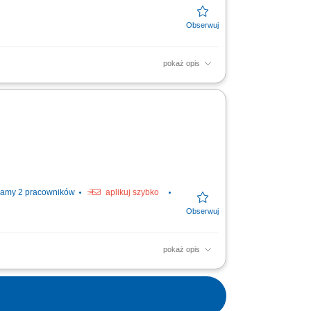
pokaż opis
półpracy; Budowanie i utrzymywanie
lientów; Analiza rynku...
amy 2 pracowników
aplikuj szybko
pokaż opis
kontaktów z firmami oraz budowanie
umawianie spotkań...