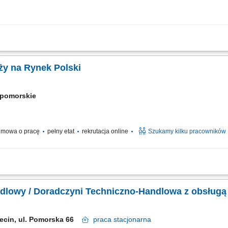
ith German – Hybrid, working on site in Warsaw, Poland, you’ll be a part of bring
, team, and company culture are amazing and our Great Place to Work® certificat
ży na Rynek Polski
opomorskie
mowa o pracę
pełny etat
rekrutacja online
Szukamy kilku pracowników
elefoniczny z klientami zainteresowanymi naszymi produktami Sprzedaż usług zw
ie relacji i pozyskiwanie klientów dla naszych kluczowych Partnerów Biznesow
dlowy / Doradczyni Techniczno-Handlowa z obsług
ecin, ul. Pomorska 66
praca
stacjonarna