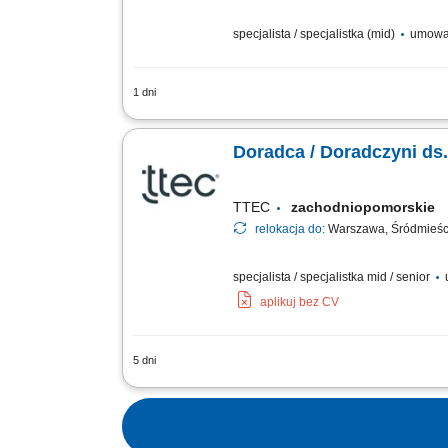
specjalista / specjalistka (mid)
umowa
1 dni
Pozyskiwanie nowych klientów na wska
długofalowych relacji z klientami bizne
Doradca / Doradczyni ds
TTEC
zachodniopomorskie
relokacja do:
Warszawa, Śródmieśc
specjalista / specjalistka mid / senior
aplikuj bez CV
5 dni
Opis stanowiska pozyskiwanie informacj
zainteresowania ofertą, współpraca z