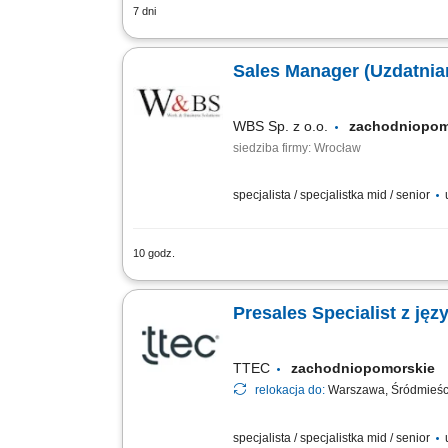
7 dni
Budowanie i rozwijanie długofalowych r
oraz negocjacji handlowych. Aktywne po
Sales Manager (Uzdatnia
WBS Sp. z o.o.
zachodniopo
siedziba firmy: Wrocław
specjalista / specjalistka mid / senior
10 godz.
Opis stanowiska pracy/zadania: Aktywne
zapewnianie im bieżącego wsparcia. Pr
Presales Specialist z ję
TTEC
zachodniopomorskie
relokacja do:
Warszawa, Śródmieśc
specjalista / specjalistka mid / senior