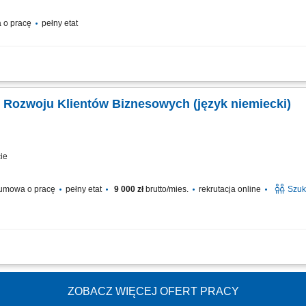
 o pracę
pełny etat
zanym obszarze; Przygotowywanie ofert handlowych i negocjowanie warunków ws
sowymi; Realizacja celów sprzedażowych; Monitorowanie realizacji umów i obsługi k
. Rozwoju Klientów Biznesowych (język niemiecki)
ie
umowa o pracę
pełny etat
9 000 zł
brutto/mies.
rekrutacja online
Szuk
i o potencjalnych klientach i analizowanie ich potrzeb biznesowych, inicjowanie 
 zespołem sprzedaży w zakresie przygotowywania nowych możliwości biznesowych, 
ZOBACZ WIĘCEJ OFERT PRACY