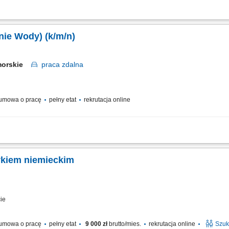
elacji z klientami biznesowymi. Identyfikowanie potrzeb klientów i przygotowywan
zyskiwanie nowych klientów i rozwijanie sprzedaży. Monitorowanie rynku oraz dzia
nie Wody) (k/m/n)
morskie
praca
zdalna
umowa o pracę
pełny etat
rekrutacja online
 pozyskiwanie nowych klientów i rozwijanie sieci partnerów. Utrzymywanie stałego
owadzenie negocjacji handlowych oraz przygotowywanie ofert dopasowanych do pot
zykiem niemieckim
ie
umowa o pracę
pełny etat
9 000 zł
brutto/mies.
rekrutacja online
Szuk