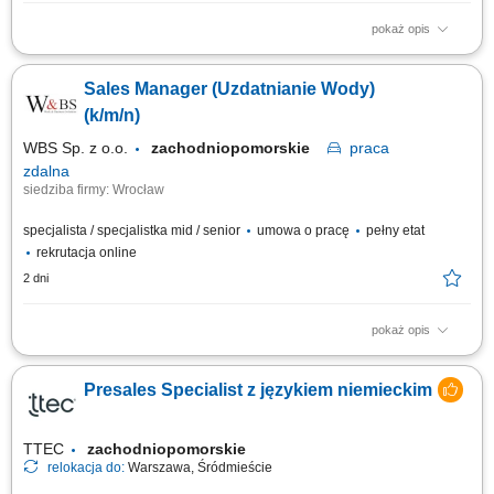
pokaż opis
Zakres obowiązków: Telefoniczny kontakt z klientami zainteresowanymi
ofertą. Sprzedaż usług z obszaru finansów, w tym szkoleń dotyczących
Sales Manager (Uzdatnianie Wody)
edukacji finansowej. Budowanie długofalowych relacji z klientami oraz
pozyskiwanie nowych odbiorców dla partnerów biznesowych. Realizacja
(k/m/n)
celów...
WBS Sp. z o.o.
zachodniopomorskie
praca
zdalna
siedziba firmy: Wrocław
specjalista / specjalistka mid / senior
umowa o pracę
pełny etat
rekrutacja online
2 dni
pokaż opis
Opis stanowiska pracy/zadania: Aktywne pozyskiwanie nowych klientów i
rozwijanie sieci partnerów. Utrzymywanie stałego kontaktu z obecnymi
Presales Specialist z językiem niemieckim
klientami oraz zapewnianie im bieżącego wsparcia. Prowadzenie
negocjacji handlowych oraz przygotowywanie ofert dopasowanych do
potrzeb klientów i celów...
TTEC
zachodniopomorskie
relokacja do:
Warszawa, Śródmieście