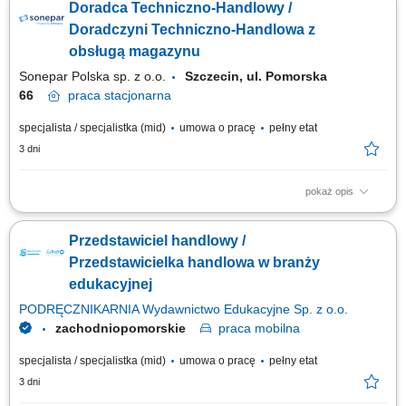
Doradca Techniczno-Handlowy /
finansami, w tym szkoleń z zakresu edukacji finansowej; Budowanie
relacji i pozyskiwanie klientów dla naszych kluczowych Partnerów
Doradczyni Techniczno-Handlowa z
Biznesowych. CZEGO WYMAGAMY: Chęć...
obsługą magazynu
Sonepar Polska sp. z o.o.
Szczecin, ul. Pomorska
66
praca
stacjonarna
specjalista / specjalistka (mid)
umowa o pracę
pełny etat
3 dni
pokaż opis
Zadania: Przygotowywanie ofert handlowych dla klientów; Prowadzenie
gospodarki magazynowej; Bezpośrednia obsługa klientów w oddziale;
Przedstawiciel handlowy /
Przedstawicielka handlowa w branży
edukacyjnej
PODRĘCZNIKARNIA Wydawnictwo Edukacyjne Sp. z o.o.
zachodniopomorskie
praca
mobilna
specjalista / specjalistka (mid)
umowa o pracę
pełny etat
3 dni