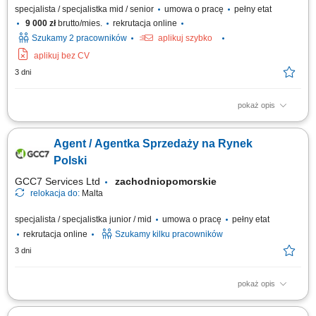
specjalista / specjalistka mid / senior
umowa o pracę
pełny etat
9 000 zł
brutto/mies.
rekrutacja online
Szukamy 2 pracowników
aplikuj szybko
aplikuj bez CV
3 dni
pokaż opis
As a Sales Representative (Presales) with German – Hybrid, working on
site in Warsaw, Poland, you’ll be a part of bringing humanity to business.
Agent / Agentka Sprzedaży na Rynek
#experienceTTEC Our employees have spoken. Our purpose, team, and
company culture are amazing and our Great Place to Work® certification
Polski
in Poland...
GCC7 Services Ltd
zachodniopomorskie
relokacja do:
Malta
specjalista / specjalistka junior / mid
umowa o pracę
pełny etat
rekrutacja online
Szukamy kilku pracowników
3 dni
pokaż opis
ZAKRES OBOWIĄZKÓW: Aktywny kontakt telefoniczny z klientami
zainteresowanymi naszymi produktami Sprzedaż usług związanych z