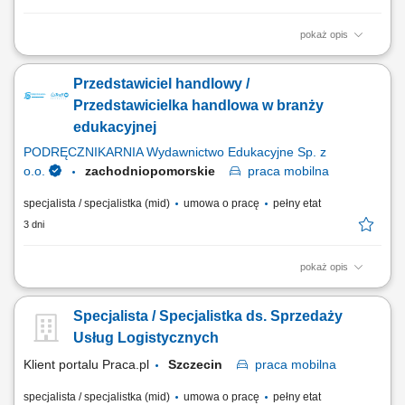
pokaż opis
Zadania: Przygotowywanie ofert handlowych dla klientów; Prowadzenie
gospodarki magazynowej; Bezpośrednia obsługa klientów w oddziale;
Przedstawiciel handlowy /
Przedstawicielka handlowa w branży
edukacyjnej
PODRĘCZNIKARNIA Wydawnictwo Edukacyjne Sp. z
o.o.
zachodniopomorskie
praca
mobilna
specjalista / specjalistka (mid)
umowa o pracę
pełny etat
3 dni
pokaż opis
Opis stanowiska: Aktywne pozyskiwanie klientów instytucjonalnych i
realizowanie polityki sprzedażowej w przydzielonym rejonie;
Specjalista / Specjalistka ds. Sprzedaży
Prowadzenie prezentacji rozwiązań edukacyjnych, asortymentu
rozwojowego oraz nowoczesnych elektroniki i wyposażenia dla
Usług Logistycznych
placówek; Przygotowywanie ofert dostosowanych...
Klient portalu Praca.pl
Szczecin
praca
mobilna
specjalista / specjalistka (mid)
umowa o pracę
pełny etat