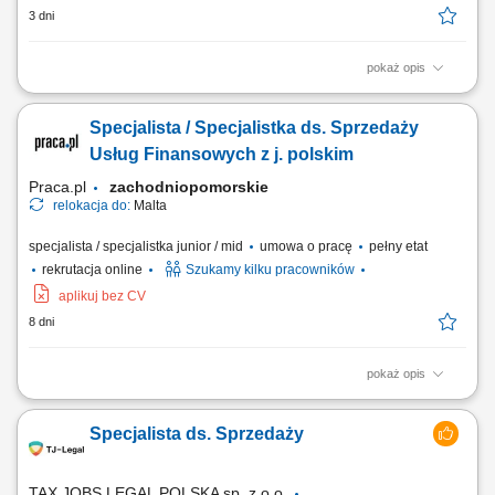
3 dni
pokaż opis
Pozyskiwanie nowych klientów na wskazanym obszarze;
Przygotowywanie ofert handlowych i negocjowanie warunków
Specjalista / Specjalistka ds. Sprzedaży
współpracy; Budowanie i utrzymywanie długofalowych relacji z
klientami biznesowymi; Realizacja celów sprzedażowych;
Usług Finansowych z j. polskim
Monitorowanie realizacji umów i obsługi klientów; Analiza rynku...
Praca.pl
zachodniopomorskie
relokacja do:
Malta
specjalista / specjalistka junior / mid
umowa o pracę
pełny etat
rekrutacja online
Szukamy kilku pracowników
aplikuj bez CV
8 dni
pokaż opis
Zakres obowiązków: Telefoniczny kontakt z klientami zainteresowanymi
ofertą. Sprzedaż usług z obszaru finansów, w tym szkoleń z zakresu
Specjalista ds. Sprzedaży
edukacji finansowej. Budowanie długofalowych relacji z klientami.
Pozyskiwanie nowych klientów i rozwijanie współpracy z partnerami
biznesowymi....
TAX JOBS LEGAL POLSKA sp. z o.o.