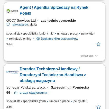
site in Warsaw, Poland, you’ll be a part of bringing humanity to business.
Agent / Agentka Sprzedaży na Rynek
#experienceTTEC Our employees have spoken. Our purpose, team,
and company culture are amazing and our Great Place to Work®
Polski
certification in Poland...
GCC7 Services Ltd
zachodniopomorskie
relokacja do:
Malta
specjalista / specjalistka junior / mid
umowa o pracę
pełny etat
rekrutacja online
Szukamy kilku pracowników
3 dni
pokaż opis
ZAKRES OBOWIĄZKÓW: Aktywny kontakt telefoniczny z klientami
zainteresowanymi naszymi produktami Sprzedaż usług związanych z
Doradca Techniczno-Handlowy /
finansami, w tym szkoleń z zakresu edukacji finansowej; Budowanie
relacji i pozyskiwanie klientów dla naszych kluczowych Partnerów
Doradczyni Techniczno-Handlowa z
Biznesowych. CZEGO WYMAGAMY: Chęć...
obsługą magazynu
Sonepar Polska sp. z o.o.
Szczecin, ul. Pomorska
66
praca
stacjonarna
specjalista / specjalistka (mid)
umowa o pracę
pełny etat
3 dni