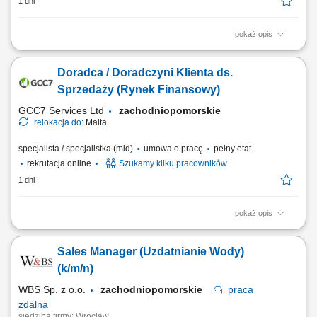
1 dni
pokaż opis
Opis stanowiska pozyskiwanie informacji o potencjalnych klientach i
analizowanie ich potrzeb biznesowych, inicjowanie kontaktów z firmami
Doradca / Doradczyni Klienta ds.
oraz budowanie zainteresowania ofertą, współpraca z zespołem
sprzedaży w zakresie przygotowywania nowych możliwości
Sprzedaży (Rynek Finansowy)
biznesowych, umawianie spotkań...
GCC7 Services Ltd
zachodniopomorskie
relokacja do:
Malta
specjalista / specjalistka (mid)
umowa o pracę
pełny etat
rekrutacja online
Szukamy kilku pracowników
1 dni
pokaż opis
Zakres obowiązków: Telefoniczny kontakt z klientami zainteresowanymi
ofertą. Sprzedaż usług z obszaru finansów, w tym szkoleń dotyczących
Sales Manager (Uzdatnianie Wody)
edukacji finansowej. Budowanie długofalowych relacji z klientami oraz
pozyskiwanie nowych odbiorców dla partnerów biznesowych.
(k/m/n)
Realizacja celów...
WBS Sp. z o.o.
zachodniopomorskie
praca
zdalna
siedziba firmy: Wrocław