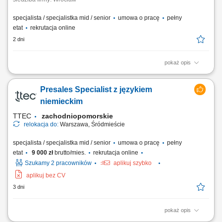
specjalista / specjalistka mid / senior
umowa o pracę
pełny
etat
rekrutacja online
2 dni
pokaż opis
Opis stanowiska pracy/zadania: Aktywne pozyskiwanie nowych klientów
i rozwijanie sieci partnerów. Utrzymywanie stałego kontaktu z obecnymi
Presales Specialist z językiem
klientami oraz zapewnianie im bieżącego wsparcia. Prowadzenie
negocjacji handlowych oraz przygotowywanie ofert dopasowanych do
niemieckim
potrzeb klientów i celów...
TTEC
zachodniopomorskie
relokacja do:
Warszawa, Śródmieście
specjalista / specjalistka mid / senior
umowa o pracę
pełny
etat
9 000 zł
brutto/mies.
rekrutacja online
Szukamy 2 pracowników
aplikuj szybko
aplikuj bez CV
3 dni
pokaż opis
As a Sales Representative (Presales) with German – Hybrid, working on