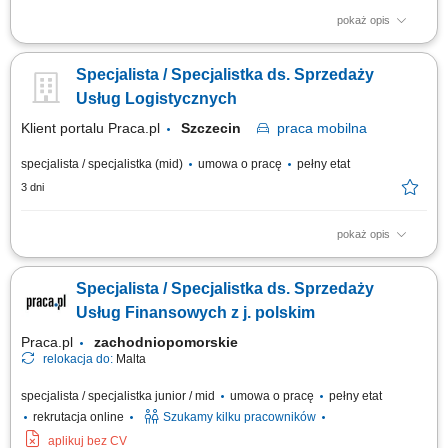
pokaż opis
Opis stanowiska: Aktywne pozyskiwanie klientów instytucjonalnych i
realizowanie polityki sprzedażowej w przydzielonym rejonie;
Specjalista / Specjalistka ds. Sprzedaży
Prowadzenie prezentacji rozwiązań edukacyjnych, asortymentu
rozwojowego oraz nowoczesnych elektroniki i wyposażenia dla
Usług Logistycznych
placówek; Przygotowywanie ofert dostosowanych...
Klient portalu Praca.pl
Szczecin
praca
mobilna
specjalista / specjalistka (mid)
umowa o pracę
pełny etat
3 dni
pokaż opis
Pozyskiwanie nowych klientów na wskazanym obszarze;
Przygotowywanie ofert handlowych i negocjowanie warunków
Specjalista / Specjalistka ds. Sprzedaży
współpracy; Budowanie i utrzymywanie długofalowych relacji z klientami
biznesowymi; Realizacja celów sprzedażowych; Monitorowanie realizacji
Usług Finansowych z j. polskim
umów i obsługi klientów; Analiza rynku...
Praca.pl
zachodniopomorskie
relokacja do:
Malta
specjalista / specjalistka junior / mid
umowa o pracę
pełny etat
rekrutacja online
Szukamy kilku pracowników
aplikuj bez CV