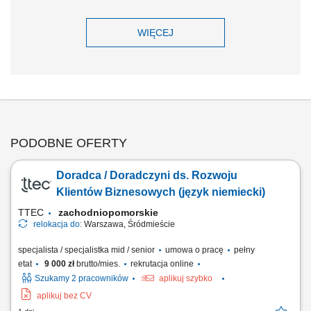
WIĘCEJ
PODOBNE OFERTY
Doradca / Doradczyni ds. Rozwoju
Klientów Biznesowych (język niemiecki)
TTEC
zachodniopomorskie
relokacja do:
Warszawa, Śródmieście
specjalista / specjalistka mid / senior
umowa o pracę
pełny
etat
9 000 zł
brutto/mies.
rekrutacja online
Szukamy 2 pracowników
aplikuj szybko
aplikuj bez CV