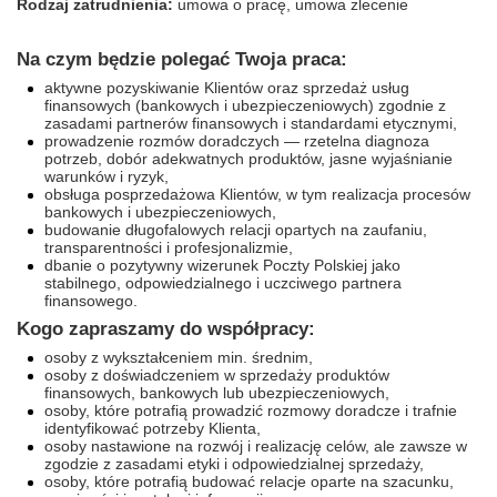
Rodzaj zatrudnienia:
umowa o pracę, umowa zlecenie
Na czym będzie polegać Twoja praca:
aktywne pozyskiwanie Klientów oraz sprzedaż usług
finansowych (bankowych i ubezpieczeniowych) zgodnie z
zasadami partnerów finansowych i standardami etycznymi,
prowadzenie rozmów doradczych — rzetelna diagnoza
potrzeb, dobór adekwatnych produktów, jasne wyjaśnianie
warunków i ryzyk,
obsługa posprzedażowa Klientów, w tym realizacja procesów
bankowych i ubezpieczeniowych,
budowanie długofalowych relacji opartych na zaufaniu,
transparentności i profesjonalizmie,
dbanie o pozytywny wizerunek Poczty Polskiej jako
stabilnego, odpowiedzialnego i uczciwego partnera
finansowego.
Kogo zapraszamy do współpracy:
osoby z wykształceniem min. średnim,
osoby z doświadczeniem w sprzedaży produktów
finansowych, bankowych lub ubezpieczeniowych,
osoby, które potrafią prowadzić rozmowy doradcze i trafnie
identyfikować potrzeby Klienta,
osoby nastawione na rozwój i realizację celów, ale zawsze w
zgodzie z zasadami etyki i odpowiedzialnej sprzedaży,
osoby, które potrafią budować relacje oparte na szacunku,