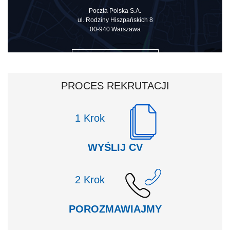
Poczta Polska S.A.
ul. Rodziny Hiszpańskich 8
00-940 Warszawa
ZOBACZ NA MAPIE
PROCES REKRUTACJI
Krok
WYŚLIJ CV
Krok
POROZMAWIAJMY