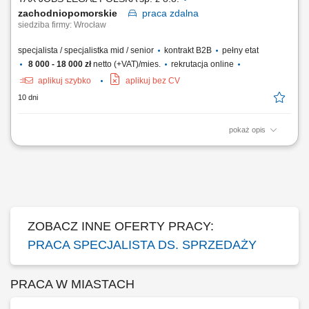
zachodniopomorskie
praca
zdalna
siedziba firmy: Wrocław
specjalista / specjalistka mid / senior
kontrakt B2B
pełny etat
8 000 - 18 000 zł
netto (+VAT)/mies.
rekrutacja online
aplikuj szybko
aplikuj bez CV
10 dni
pokaż opis
Samodzielne pozyskiwanie nowych klientów B2B poprzez aktywne
działania outbound (cold calling, cold mailing, LinkedIn) oraz praca z
przekazanymi kontaktami (ciepłe leady) - Prezentacja oferty firmy i
wsparcie klientów przy składaniu wniosków; Kompleksowe zarządzanie
procesem sprzedaży – od...
ZOBACZ INNE OFERTY PRACY:
PRACA SPECJALISTA DS. SPRZEDAŻY
PRACA W MIASTACH