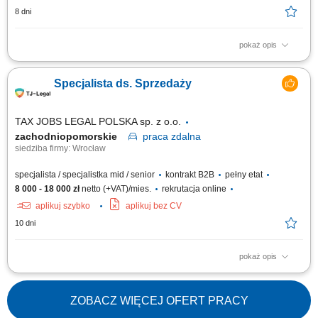
8 dni
pokaż opis
Zakres obowiązków: Telefoniczny kontakt z klientami zainteresowanymi
ofertą. Sprzedaż usług z obszaru finansów, w tym szkoleń z zakresu
Specjalista ds. Sprzedaży
edukacji finansowej. Budowanie długofalowych relacji z klientami.
Pozyskiwanie nowych klientów i rozwijanie współpracy z partnerami
biznesowymi....
TAX JOBS LEGAL POLSKA sp. z o.o.
zachodniopomorskie
praca
zdalna
siedziba firmy: Wrocław
specjalista / specjalistka mid / senior
kontrakt B2B
pełny etat
8 000 - 18 000 zł
netto (+VAT)/mies.
rekrutacja online
aplikuj szybko
aplikuj bez CV
10 dni
pokaż opis
Samodzielne pozyskiwanie nowych klientów B2B poprzez aktywne
działania outbound (cold calling, cold mailing, LinkedIn) oraz praca z
przekazanymi kontaktami (ciepłe leady) - Prezentacja oferty firmy i
ZOBACZ WIĘCEJ OFERT PRACY
wsparcie klientów przy składaniu wniosków; Kompleksowe zarządzanie