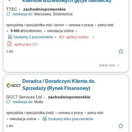
Klientów Biznesowych (język niemiecki)
TTEC
zachodniopomorskie
relokacja do:
Warszawa, Śródmieście
specjalista / specjalistka mid / senior
umowa o pracę
pełny etat
9 000 zł
brutto/mies.
rekrutacja online
Szukamy 2 pracowników
aplikuj szybko
aplikuj bez CV
1 dni
pokaż opis
Opis stanowiska pozyskiwanie informacji o potencjalnych klientach i
analizowanie ich potrzeb biznesowych, inicjowanie kontaktów z firmami
Doradca / Doradczyni Klienta ds.
oraz budowanie zainteresowania ofertą, współpraca z zespołem
sprzedaży w zakresie przygotowywania nowych możliwości biznesowych,
Sprzedaży (Rynek Finansowy)
umawianie spotkań...
GCC7 Services Ltd
zachodniopomorskie
relokacja do:
Malta
specjalista / specjalistka (mid)
umowa o pracę
pełny etat
rekrutacja online
Szukamy kilku pracowników
1 dni