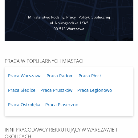
Ministerstwo Rodziny, Pracy i Polityki Społecznej
ul. Nowogrodzka 1/3/5
00‐513 Warszawa
PRACA W POPULARNYCH MIASTACH
Praca Warszawa
Praca Radom
Praca Płock
Praca Siedlce
Praca Pruszków
Praca Legionowo
Praca Ostrołęka
Praca Piaseczno
INNI PRACODAWCY REKRUTUJĄCY W WARSZAWIE I
OKOLICACH