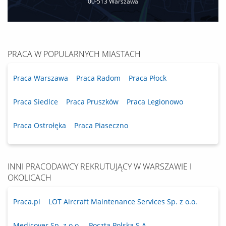
00‐513 Warszawa
PRACA W POPULARNYCH MIASTACH
Praca Warszawa
Praca Radom
Praca Płock
Praca Siedlce
Praca Pruszków
Praca Legionowo
Praca Ostrołęka
Praca Piaseczno
INNI PRACODAWCY REKRUTUJĄCY W WARSZAWIE I
OKOLICACH
Praca.pl
LOT Aircraft Maintenance Services Sp. z o.o.
Medicover Sp. z o.o.
Poczta Polska S.A.