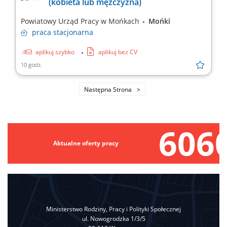
(kobieta lub mężczyzna)
Powiatowy Urząd Pracy w Mońkach
Mońki
praca
stacjonarna
aplikuj szybko
aplikuj bez CV
10 godz.
Następna Strona
606
Aktualne oferty pracy
Ministerstwo Rodziny, Pracy i Polityki Społecznej
ul. Nowogrodzka 1/3/5