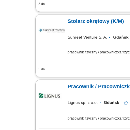
3 dni
Zakres obowiązków: praca z drewnem prz
produkcyjnych; mile widziane uprawnie
Stolarz okrętowy (K/M)
Sunreef Venture S. A.
Gdańs
pracownik fizyczny / pracowniczka fizy
5 dni
Zakres obowiązków: Wykonywanie i mon
drewnopochodnych. Montaż podłóg, ścian
Pracownik / Pracowniczka
Lignus sp. z o.o.
Gdańsk
pracownik fizyczny / pracowniczka fizy