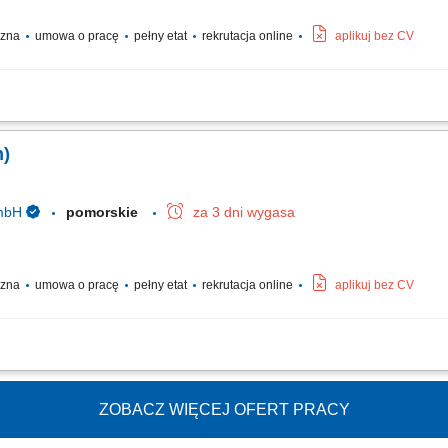
yczna
umowa o pracę
pełny etat
rekrutacja online
aplikuj bez CV
acja procesów pracy – od cięcia po finalny montaż; Wykonywanie wyposażenia skl
tkowej i seryjnej; Obsługa nowoczesnych maszyn do obróbki drewna; Wymagania: W
n)
GmbH
pomorskie
za 3 dni wygasa
yczna
umowa o pracę
pełny etat
rekrutacja online
aplikuj bez CV
hodów; montaż elementów w warsztacie (schody, ściany, okna, drzwi, okładziny ś
; obróbka i wykończenie powierzchni drewnianych; Wymagania: wykształcenie za
ZOBACZ WIĘCEJ OFERT PRACY