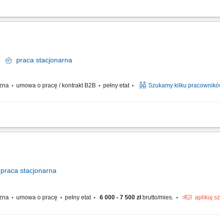
rzystywanych do wykonania drzwi. Szlifowanie, cięcie, klejenie oraz wykańczan
Kontrola jakości oraz pakowanie gotowych produktów. Dbanie o porządek i bezpiec
k
praca
stacjonarna
czna
umowa o pracę / kontrakt B2B
pełny etat
Szukamy kilku pracownik
ntaż zabudowy meblowej oraz wykończeń wnętrz jachtów. Obróbka drewna, sklejki
mentów wyposażenia kabin. Praca na podstawie dokumentacji technicznej i rysunku.
praca
stacjonarna
czna
umowa o pracę
pełny etat
6 000 - 7 500 zł
brutto/mies.
aplikuj s