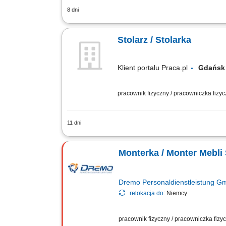
8 dni
Opis stanowiska Wykonywanie prac zwią
elementów do montażu. Obsługa maszyn 
Stolarz / Stolarka
Klient portalu Praca.pl
Gdań
pracownik fizyczny / pracowniczka fizy
11 dni
Obróbka drewna, sklejki, fornirów ora
maszyn stolarskich i elektronarzędzi; R
Monterka / Monter Mebl
Dremo Personaldienstleistung 
relokacja do:
Niemcy
pracownik fizyczny / pracowniczka fiz