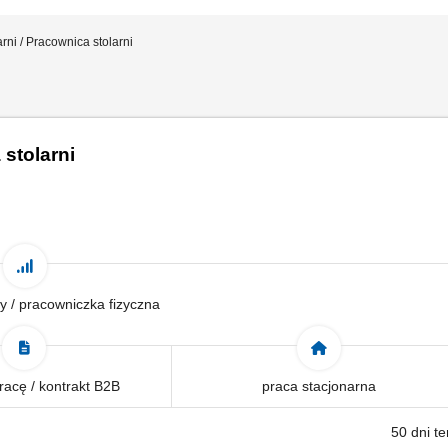
rni / Pracownica stolarni
 stolarni
y / pracowniczka fizyczna
acę / kontrakt B2B
praca stacjonarna
50 dni t