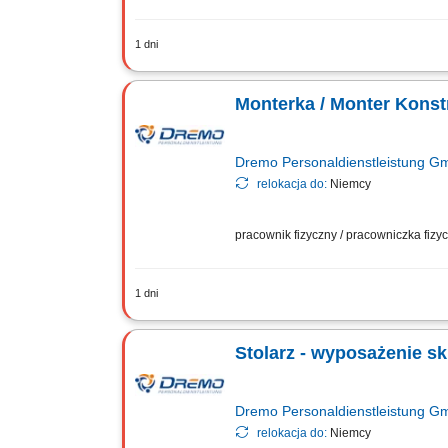
1 dni
Twoje zadania: Produkcja i montaż wyp
Wykonywanie elementów stolarskich zg
Monterka / Monter Konst
Dremo Personaldienstleistung 
relokacja do:
Niemcy
pracownik fizyczny / pracowniczka fiz
1 dni
Twoje zadania: Produkcja i montaż sc
elementów wykończeniowych; Obsługa u
Stolarz - wyposażenie sk
Dremo Personaldienstleistung 
relokacja do:
Niemcy