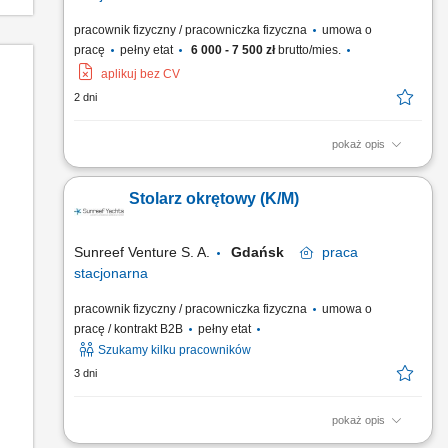
pracownik fizyczny / pracowniczka fizyczna
umowa o
pracę
pełny etat
6 000 - 7 500 zł
brutto/mies.
aplikuj bez CV
2 dni
pokaż opis
Produkcja elementów drewnianych wykorzystywanych do
wykonania drzwi. Szlifowanie, cięcie, klejenie oraz
Stolarz okrętowy (K/M)
wykańczanie elementów z drewna. Obsługa maszyn
produkcyjnych i narzędzi stolarskich. Kontrola jakości oraz
pakowanie gotowych produktów. Dbanie o porządek i
Sunreef Venture S. A.
Gdańsk
praca
bezpieczeństwo na stanowisku pracy.
stacjonarna
pracownik fizyczny / pracowniczka fizyczna
umowa o
pracę / kontrakt B2B
pełny etat
Szukamy kilku pracowników
3 dni
pokaż opis
Zakres obowiązków: Prefabrykacja i montaż zabudowy