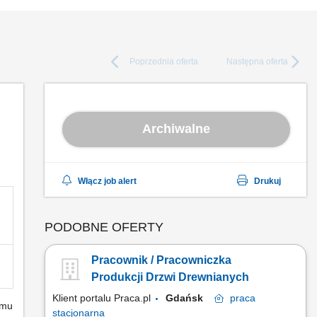
Poprzednia
oferta
Następna
oferta
Archiwalne
Włącz job alert
Drukuj
PODOBNE OFERTY
Pracownik / Pracowniczka
Produkcji Drzwi Drewnianych
Klient portalu Praca.pl
Gdańsk
praca
emu
stacjonarna