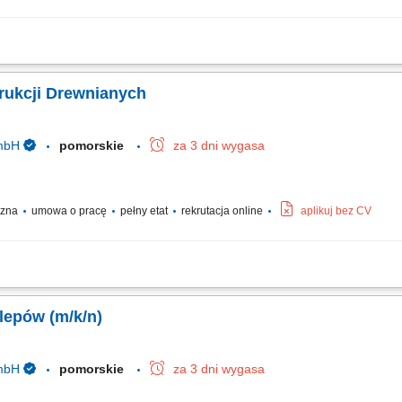
osażenia dla sklepów oraz przestrzeni handlowych; Organizacja pracy od etapu c
odnie z rysunkiem technicznym; Obsługa nowoczesnych urządzeń i maszyn do obr
rukcji Drewnianych
GmbH
pomorskie
za 3 dni wygasa
yczna
umowa o pracę
pełny etat
rekrutacja online
aplikuj bez CV
hodów drewnianych; Przygotowywanie i składanie elementów stolarki budowlanej; 
rządzeń wykorzystywanych przy obróbce drewna; Szlifowanie, wykańczanie i kon
lepów (m/k/n)
GmbH
pomorskie
za 3 dni wygasa