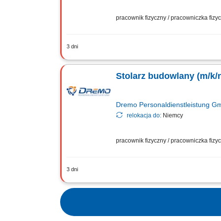
pracownik fizyczny / pracowniczka fiz
3 dni
Obowiązki: Przygotowywanie i organiz
technicznym; Praca w produkcji jednos
Stolarz budowlany (m/k/
Dremo Personaldienstleistung 
relokacja do:
Niemcy
pracownik fizyczny / pracowniczka fiz
3 dni
Obowiązki: wykonywanie drewnianych sc
elementach ściennych; obsługa maszyn