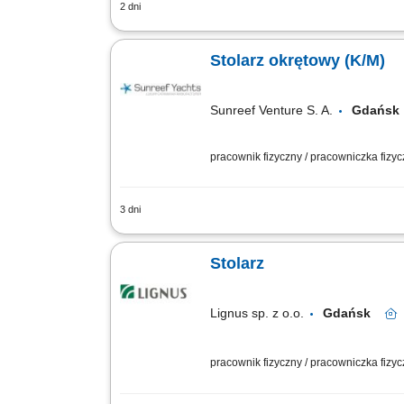
2 dni
Produkcja elementów drewnianych wyko
produkcyjnych i narzędzi stolarskich. 
Stolarz okrętowy (K/M)
Sunreef Venture S. A.
Gdańs
pracownik fizyczny / pracowniczka fizy
3 dni
Zakres obowiązków: Prefabrykacja i mo
Montaż ścian, podłóg, sufitów oraz ele
Stolarz
Lignus sp. z o.o.
Gdańsk
pracownik fizyczny / pracowniczka fizy