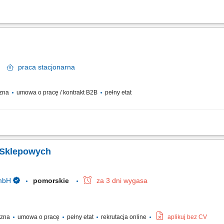
zanych z produkcją drzwi drewnianych. Obróbka drewna obejmująca cięcie, szlifo
stolarskich i elektronarzędzi wykorzystywanych w procesie produkcji. Kontrola j
sk
praca
stacjonarna
czna
umowa o pracę / kontrakt B2B
pełny etat
z materiałów drewnopochodnych; Wykonywanie i montaż zabudowy meblowej, podłóg,
ealizacja prac w oparciu o rysunek i dokumentację techniczną; Kontrola jakości wyk
i Sklepowych
GmbH
pomorskie
za 3 dni wygasa
yczna
umowa o pracę
pełny etat
rekrutacja online
aplikuj bez CV