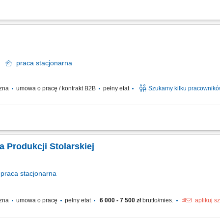
y produkcji drzwi drewnianych(szlifowanie, obróbka, cięcie, klejenie, pakowanie 
nia na wózek widłowy;
k
praca
stacjonarna
czna
umowa o pracę / kontrakt B2B
pełny etat
Szukamy kilku pracownik
taż zabudowy meblowej oraz elementów wykończenia wnętrz jachtów. Obróbka drew
, sufitów i wyposażenia kabin. Czytanie i realizacja dokumentacji technicznej. Ob
 Produkcji Stolarskiej
praca
stacjonarna
czna
umowa o pracę
pełny etat
6 000 - 7 500 zł
brutto/mies.
aplikuj s