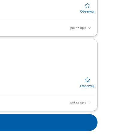
pokaż opis
epów zgodnie z wytycznymi i rysunkiem
ykształcenie jako...
pokaż opis
cienne itp.) osadzanie okien w gotowych
wodowe lub...