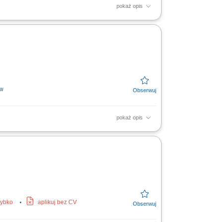
pokaż opis
itp) obsługa elektronarzędzi i maszyn
ów
pokaż opis
na, sklejki, fornirów oraz materiałów
sługa...
zybko
aplikuj bez CV