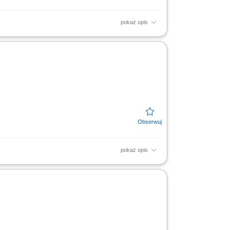
pokaż opis
ięcia materiałów po końcowy montaż;
óbki drewna; Dbanie o...
pokaż opis
Montaż okien, drzwi oraz drewnianych
trola jakości gotowych elementów;