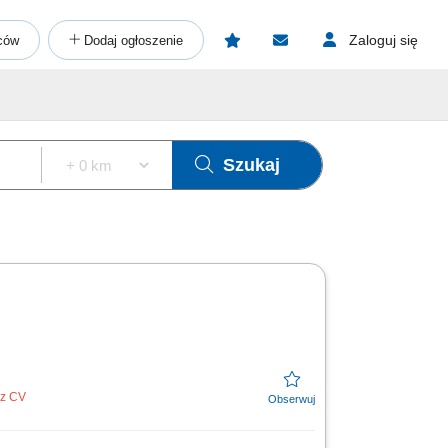
Zaloguj się
ców
Dodaj ogłoszenie
Szukaj
ez CV