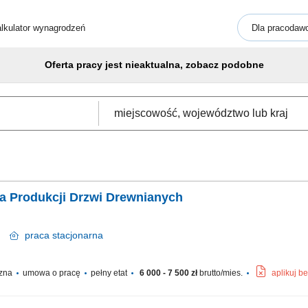
lkulator wynagrodzeń
Dla pracodaw
Oferta pracy jest nieaktualna, zobacz podobne
a Produkcji Drzwi Drewnianych
sk
praca
stacjonarna
czna
umowa o pracę
pełny etat
6 000 - 7 500 zł
brutto/mies.
aplikuj b