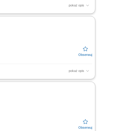
pokaż opis
wanie, klejenie oraz przygotowanie
akości wykonywanych...
pokaż opis
 ścian oraz sufitów na jachtach; Obsługa
onania,...