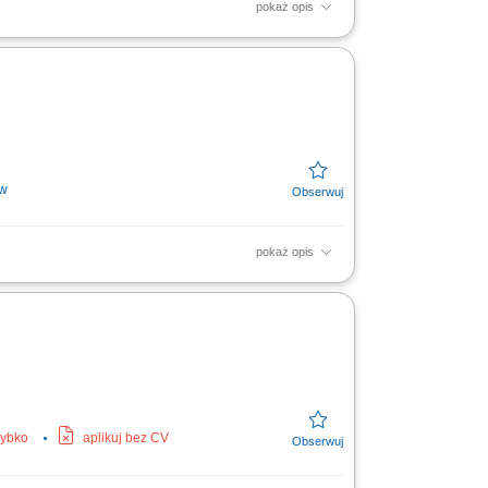
pokaż opis
ie elementów z drewna. Obsługa maszyn
zeństwo na stanowisku pracy.
ów
pokaż opis
, fornirów i materiałów drewnopochodnych.
..
zybko
aplikuj bez CV