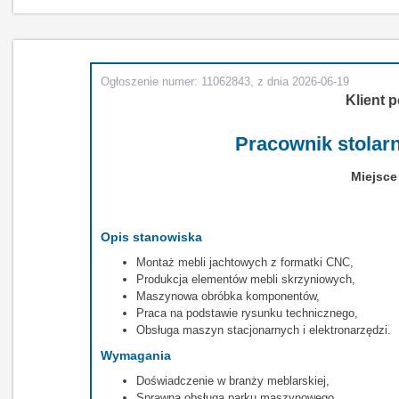
Ogłoszenie numer: 11062843, z dnia 2026-06-19
Klient p
Pracownik stolarn
Miejsce
Opis stanowiska
Montaż mebli jachtowych z formatki CNC,
Produkcja elementów mebli skrzyniowych,
Maszynowa obróbka komponentów,
Praca na podstawie rysunku technicznego,
Obsługa maszyn stacjonarnych i elektronarzędzi.
Wymagania
Doświadczenie w branży meblarskiej,
Sprawna obsługa parku maszynowego,