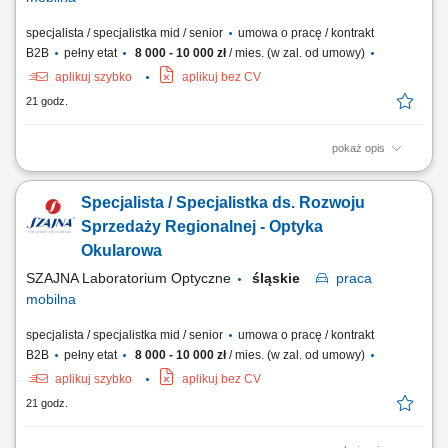
specjalista / specjalistka mid / senior
umowa o pracę / kontrakt
B2B
pełny etat
8 000 - 10 000 zł
/ mies. (w zal. od umowy)
aplikuj szybko
aplikuj bez CV
21 godz.
pokaż opis
Opis stanowiska Kompleksowa opieka nad obecną siecią partnerów
biznesowych oraz aktywne mapowanie rynku i pozyskiwanie nowych
Specjalista / Specjalistka ds. Rozwoju
punktów handlowych. Dbanie o stałą realizację planów sprzedażowych
w oparciu o zatwierdzony budżet roczny. Wdrażanie lokalnych strategii
Sprzedaży Regionalnej - Optyka
rynkowych zmierzających...
Okularowa
SZAJNA Laboratorium Optyczne
śląskie
praca
mobilna
specjalista / specjalistka mid / senior
umowa o pracę / kontrakt
B2B
pełny etat
8 000 - 10 000 zł
/ mies. (w zal. od umowy)
aplikuj szybko
aplikuj bez CV
21 godz.