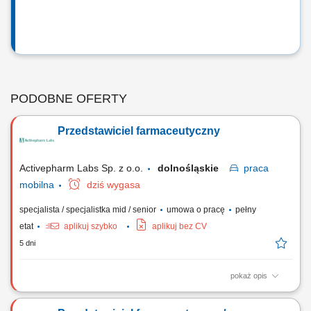
PODOBNE OFERTY
Przedstawiciel farmaceutyczny
Activepharm Labs Sp. z o.o.
dolnośląskie
praca
mobilna
dziś wygasa
specjalista / specjalistka mid / senior
umowa o pracę
pełny
etat
aplikuj szybko
aplikuj bez CV
5 dni
pokaż opis
Osoba zatrudniona na tym stanowisku będzie odpowiedzialna za:
Sprzedaż i promocję preparatów firmy w kanale aptecznym i sklepach