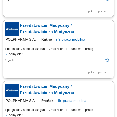
pokaż opis
Zakres obowiązków: Rozwijanie współpracy z lekarzami oraz
prezentowanie produktów farmaceutycznych na wyznaczonym obszarze
Przedstawiciel Medyczny /
działania. Budowanie zaufania i trwałych relacji z przedstawicielami
środowiska medycznego. Udział w wydarzeniach naukowych i
Przedstawicielka Medyczna
branżowych oraz reprezentowanie firmy na...
POLPHARMA S.A.
Kutno
praca
mobilna
specjalista / specjalistka junior / mid / senior
umowa o pracę
pełny etat
3 godz.
pokaż opis
Zakres obowiązków: Rozwijanie współpracy z lekarzami oraz
prezentowanie produktów farmaceutycznych na wyznaczonym obszarze
Przedstawiciel Medyczny /
działania. Budowanie zaufania i trwałych relacji z przedstawicielami
środowiska medycznego. Udział w wydarzeniach naukowych i
Przedstawicielka Medyczna
branżowych oraz reprezentowanie firmy na...
POLPHARMA S.A.
Płońsk
praca
mobilna
specjalista / specjalistka junior / mid / senior
umowa o pracę
pełny etat