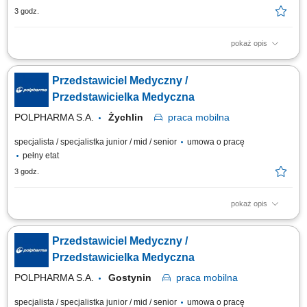
3 godz.
pokaż opis
Zakres obowiązków: Rozwijanie współpracy z lekarzami oraz
prezentowanie produktów farmaceutycznych na wyznaczonym obszarze
Przedstawiciel Medyczny /
działania. Budowanie zaufania i trwałych relacji z przedstawicielami
środowiska medycznego. Udział w wydarzeniach naukowych i
Przedstawicielka Medyczna
branżowych oraz reprezentowanie firmy na...
POLPHARMA S.A.
Żychlin
praca
mobilna
specjalista / specjalistka junior / mid / senior
umowa o pracę
pełny etat
3 godz.
pokaż opis
Zakres obowiązków: Rozwijanie współpracy z lekarzami oraz
prezentowanie produktów farmaceutycznych na wyznaczonym obszarze
Przedstawiciel Medyczny /
działania. Budowanie zaufania i trwałych relacji z przedstawicielami
środowiska medycznego. Udział w wydarzeniach naukowych i
Przedstawicielka Medyczna
branżowych oraz reprezentowanie firmy na...
POLPHARMA S.A.
Gostynin
praca
mobilna
specjalista / specjalistka junior / mid / senior
umowa o pracę