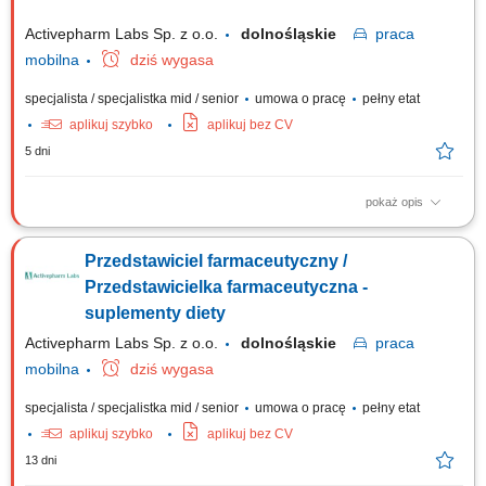
Activepharm Labs Sp. z o.o.
dolnośląskie
praca
mobilna
dziś wygasa
specjalista / specjalistka mid / senior
umowa o pracę
pełny etat
aplikuj szybko
aplikuj bez CV
5 dni
pokaż opis
Osoba zatrudniona na tym stanowisku będzie odpowiedzialna za:
Sprzedaż i promocję preparatów firmy w kanale aptecznym i sklepach
Przedstawiciel farmaceutyczny /
zielarskich; Aktywne prezentacje i szkolenia z zakresu wiedzy o
naturalnych suplementach diety i badaniach klinicznych; Realizację
Przedstawicielka farmaceutyczna -
planów sprzedaży oraz działań...
suplementy diety
Activepharm Labs Sp. z o.o.
dolnośląskie
praca
mobilna
dziś wygasa
specjalista / specjalistka mid / senior
umowa o pracę
pełny etat
aplikuj szybko
aplikuj bez CV
13 dni