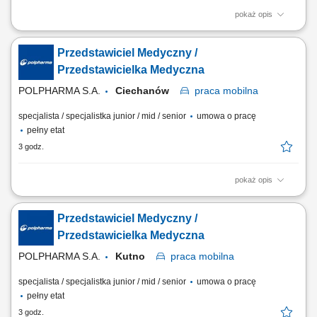
pokaż opis
Zakres obowiązków: Rozwijanie współpracy z lekarzami oraz
prezentowanie produktów farmaceutycznych na wyznaczonym
Przedstawiciel Medyczny /
obszarze działania. Budowanie zaufania i trwałych relacji z
przedstawicielami środowiska medycznego. Udział w wydarzeniach
Przedstawicielka Medyczna
naukowych i branżowych oraz reprezentowanie firmy na...
POLPHARMA S.A.
Ciechanów
praca
mobilna
specjalista / specjalistka junior / mid / senior
umowa o pracę
pełny etat
3 godz.
pokaż opis
Zakres obowiązków: Rozwijanie współpracy z lekarzami oraz
prezentowanie produktów farmaceutycznych na wyznaczonym
Przedstawiciel Medyczny /
obszarze działania. Budowanie zaufania i trwałych relacji z
przedstawicielami środowiska medycznego. Udział w wydarzeniach
Przedstawicielka Medyczna
naukowych i branżowych oraz reprezentowanie firmy na...
POLPHARMA S.A.
Kutno
praca
mobilna
specjalista / specjalistka junior / mid / senior
umowa o pracę
pełny etat
3 godz.