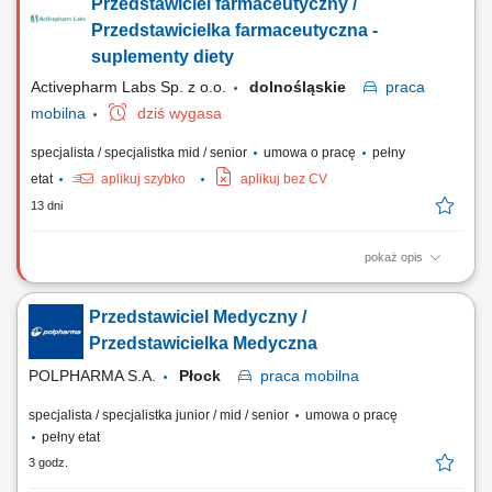
Przedstawiciel farmaceutyczny /
zielarskich; Aktywne prezentacje i szkolenia z zakresu wiedzy o
naturalnych suplementach diety i badaniach klinicznych; Realizację
Przedstawicielka farmaceutyczna -
planów sprzedaży oraz działań...
suplementy diety
Activepharm Labs Sp. z o.o.
dolnośląskie
praca
mobilna
dziś wygasa
specjalista / specjalistka mid / senior
umowa o pracę
pełny
etat
aplikuj szybko
aplikuj bez CV
13 dni
pokaż opis
Opis stanowiska Rozwój sprzedaży portfolio produktów naturalnych w
aptekach oraz punktach zielarsko-medycznych na podległym terenie.
Przedstawiciel Medyczny /
Prowadzenie spotkań informacyjnych oraz prezentacji opartych na
danych z badań klinicznych dla personelu medycznego i
Przedstawicielka Medyczna
farmaceutycznego. Dbanie o realizację...
POLPHARMA S.A.
Płock
praca
mobilna
specjalista / specjalistka junior / mid / senior
umowa o pracę
pełny etat
3 godz.