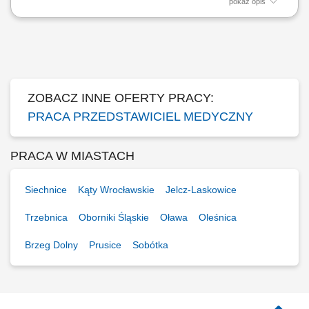
pokaż opis
Opis stanowiska Kompleksowa opieka nad obecną siecią partnerów
biznesowych oraz aktywne mapowanie rynku i pozyskiwanie nowych
punktów handlowych. Dbanie o stałą realizację planów sprzedażowych
w oparciu o zatwierdzony budżet roczny. Wdrażanie lokalnych strategii
rynkowych zmierzających...
ZOBACZ INNE OFERTY PRACY:
PRACA PRZEDSTAWICIEL MEDYCZNY
PRACA W MIASTACH
Siechnice
Kąty Wrocławskie
Jelcz-Laskowice
Trzebnica
Oborniki Śląskie
Oława
Oleśnica
Brzeg Dolny
Prusice
Sobótka