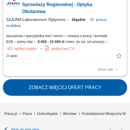
oparciu o zatwierdzony budżet roczny. Wdrażanie lokalnych strategii
Sprzedaży Regionalnej - Optyka
rynkowych zmierzających...
Okularowa
SZAJNA Laboratorium Optyczne
śląskie
praca
mobilna
specjalista / specjalistka mid / senior
umowa o pracę / kontrakt
B2B
pełny etat
8 000 - 10 000 zł
/ mies. (w zal. od umowy)
aplikuj szybko
aplikuj bez CV
21 godz.
pokaż opis
Opis stanowiska Kompleksowa opieka nad obecną siecią partnerów
biznesowych oraz aktywne mapowanie rynku i pozyskiwanie nowych
punktów handlowych. Dbanie o stałą realizację planów sprzedażowych w
ZOBACZ WIĘCEJ OFERT PRACY
oparciu o zatwierdzony budżet roczny. Wdrażanie lokalnych strategii
rynkowych zmierzających...
Praca.pl
Praca
Dolnośląskie
Wrocław
Przedstawiciel Medyczny Wro
Wróć do listy ofert