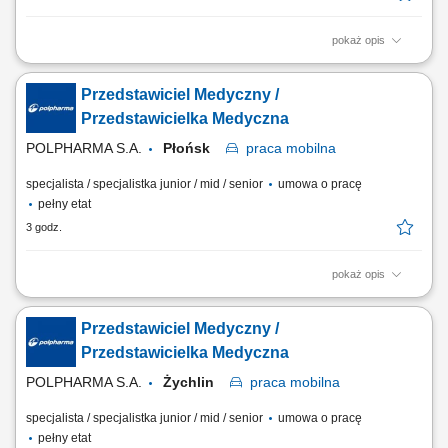
pokaż opis
Zakres obowiązków: Rozwijanie współpracy z lekarzami oraz
prezentowanie produktów farmaceutycznych na wyznaczonym
Przedstawiciel Medyczny /
obszarze działania. Budowanie zaufania i trwałych relacji z
przedstawicielami środowiska medycznego. Udział w wydarzeniach
Przedstawicielka Medyczna
naukowych i branżowych oraz reprezentowanie firmy na...
POLPHARMA S.A.
Płońsk
praca
mobilna
specjalista / specjalistka junior / mid / senior
umowa o pracę
pełny etat
3 godz.
pokaż opis
Zakres obowiązków: Rozwijanie współpracy z lekarzami oraz
prezentowanie produktów farmaceutycznych na wyznaczonym
Przedstawiciel Medyczny /
obszarze działania. Budowanie zaufania i trwałych relacji z
przedstawicielami środowiska medycznego. Udział w wydarzeniach
Przedstawicielka Medyczna
naukowych i branżowych oraz reprezentowanie firmy na...
POLPHARMA S.A.
Żychlin
praca
mobilna
specjalista / specjalistka junior / mid / senior
umowa o pracę
pełny etat