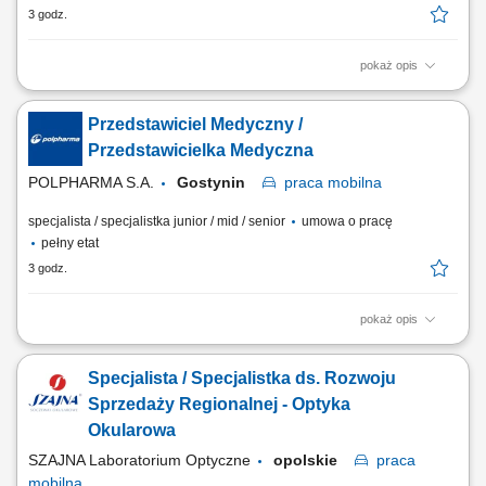
3 godz.
pokaż opis
Zakres obowiązków: Rozwijanie współpracy z lekarzami oraz
prezentowanie produktów farmaceutycznych na wyznaczonym
Przedstawiciel Medyczny /
obszarze działania. Budowanie zaufania i trwałych relacji z
przedstawicielami środowiska medycznego. Udział w wydarzeniach
Przedstawicielka Medyczna
naukowych i branżowych oraz reprezentowanie firmy na...
POLPHARMA S.A.
Gostynin
praca
mobilna
specjalista / specjalistka junior / mid / senior
umowa o pracę
pełny etat
3 godz.
pokaż opis
Zakres obowiązków: Rozwijanie współpracy z lekarzami oraz
prezentowanie produktów farmaceutycznych na wyznaczonym
Specjalista / Specjalistka ds. Rozwoju
obszarze działania. Budowanie zaufania i trwałych relacji z
przedstawicielami środowiska medycznego. Udział w wydarzeniach
Sprzedaży Regionalnej - Optyka
naukowych i branżowych oraz reprezentowanie firmy na...
Okularowa
SZAJNA Laboratorium Optyczne
opolskie
praca
mobilna