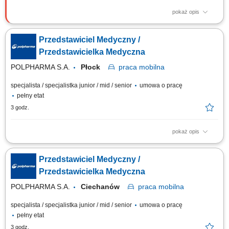
pokaż opis
Opis stanowiska Rozwój sprzedaży portfolio produktów naturalnych w
aptekach oraz punktach zielarsko-medycznych na podległym terenie.
Przedstawiciel Medyczny /
Prowadzenie spotkań informacyjnych oraz prezentacji opartych na
danych z badań klinicznych dla personelu medycznego i
Przedstawicielka Medyczna
farmaceutycznego. Dbanie o realizację...
POLPHARMA S.A.
Płock
praca
mobilna
specjalista / specjalistka junior / mid / senior
umowa o pracę
pełny etat
3 godz.
pokaż opis
Zakres obowiązków: Rozwijanie współpracy z lekarzami oraz
prezentowanie produktów farmaceutycznych na wyznaczonym obszarze
Przedstawiciel Medyczny /
działania. Budowanie zaufania i trwałych relacji z przedstawicielami
środowiska medycznego. Udział w wydarzeniach naukowych i
Przedstawicielka Medyczna
branżowych oraz reprezentowanie firmy na...
POLPHARMA S.A.
Ciechanów
praca
mobilna
specjalista / specjalistka junior / mid / senior
umowa o pracę
pełny etat
3 godz.