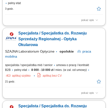
pełny etat
3 godz.
pokaż opis
Zakres obowiązków: Rozwijanie współpracy z lekarzami oraz
prezentowanie produktów farmaceutycznych na wyznaczonym obszarze
Specjalista / Specjalistka ds. Rozwoju
działania. Budowanie zaufania i trwałych relacji z przedstawicielami
środowiska medycznego. Udział w wydarzeniach naukowych i
Sprzedaży Regionalnej - Optyka
branżowych oraz reprezentowanie firmy na...
Okularowa
SZAJNA Laboratorium Optyczne
opolskie
praca
mobilna
specjalista / specjalistka mid / senior
umowa o pracę / kontrakt
B2B
pełny etat
8 000 - 10 000 zł
/ mies. (w zal. od umowy)
aplikuj szybko
aplikuj bez CV
21 godz.
pokaż opis
Opis stanowiska Kompleksowa opieka nad obecną siecią partnerów
biznesowych oraz aktywne mapowanie rynku i pozyskiwanie nowych
Specjalista / Specjalistka ds. Rozwoju
punktów handlowych. Dbanie o stałą realizację planów sprzedażowych w