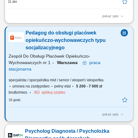
11 dni
pokaż opis
przeprowadzanie diagnoz psychologicznych dzieci i młodzieży;
opracowywanie i wdrażanie indywidualnych planów terapii;
Pedagog do obsługi placówek
prowadzenie zajęć psychologicznych oraz wsparcie rozwoju
emocjonalnego pacjentów; współpraca z zespołem
opiekuńczo-wychowawczych typu
wielospecjalistycznym w zakresie zdrowia psychicznego;
socjalizacyjnego
Zespół Do Obsługi Placówek Opiekuńczo-
Wychowawczych nr 1
Warszawa
praca
stacjonarna
specjalista / specjalistka mid / senior / ekspert / ekspertka
umowa na zastępstwo
pełny etat
5 200 - 7 000 zł
brutto/mies.
aplikuj szybko
15 godz.
pokaż opis
Zakres zadań wykonywanych na stanowisku: rozpoznanie sytuacji
rodzinnej dziecka, inicjowanie kontaktów z rodziną naturalną, diagnoza
Psycholog Diagnosta / Psycholożka
pedagogiczna dziecka, prowadzenie zajęć socjoterapeutycznych
wspierających rozwój społeczny, emocjonalny, psychofizyczny,