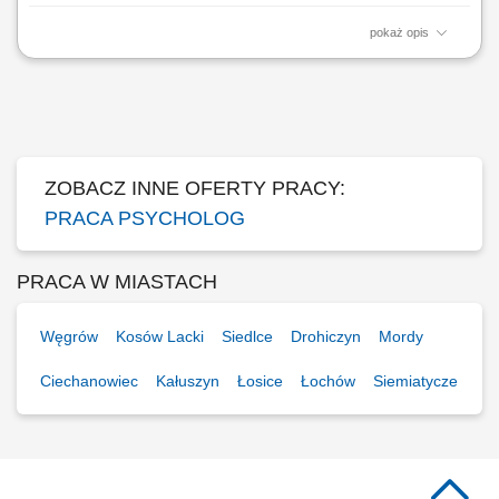
pokaż opis
Opis stanowiska: udzielanie pomocy psychologicznej osobom dorosłym
lub młodzieży w formie spotkań gabinetowych; współtworzenie
przyjaznego środowiska terapeutycznego wraz z innymi specjalistami;
udział w spotkaniach rozwojowych i superwizjach grupowych;
opcjonalne zaangażowanie w wydarzenia...
ZOBACZ INNE OFERTY PRACY:
PRACA PSYCHOLOG
PRACA W MIASTACH
Węgrów
Kosów Lacki
Siedlce
Drohiczyn
Mordy
Ciechanowiec
Kałuszyn
Łosice
Łochów
Siemiatycze