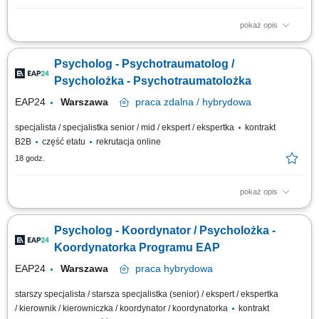
pokaż opis
Twój zakres obowiązków Prowadzenie krótkoterminowych konsultacji
psychologicznych dla osób dorosłych w ramach programu EAP.
Psycholog - Psychotraumatolog /
Udzielanie wsparcia osobom znajdującym się w kryzysie psychicznym, po
doświadczeniach traumatycznych oraz nagłych wydarzeniach życiowych.
Psycholożka - Psychotraumatolożka
Praca z osobami...
EAP24
Warszawa
praca
zdalna / hybrydowa
specjalista / specjalistka senior / mid / ekspert / ekspertka
kontrakt
B2B
część etatu
rekrutacja online
18 godz.
pokaż opis
Opis stanowiska Prowadzenie indywidualnego poradnictwa
psychologicznego o charakterze krótkoterminowym dla pracowników
Psycholog - Koordynator / Psycholożka -
zmagających się z trudnościami życiowymi. Towarzyszenie dorosłym
pacjentom w powrocie do równowagi emocjonalnej po trudnych
Koordynatorka Programu EAP
doświadczeniach, stresie zawodowym czy kryzysach...
EAP24
Warszawa
praca
hybrydowa
starszy specjalista / starsza specjalistka (senior) / ekspert / ekspertka
/ kierownik / kierowniczka / koordynator / koordynatorka
kontrakt