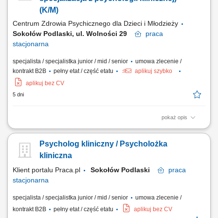
(K/M)
Centrum Zdrowia Psychicznego dla Dzieci i Młodzieży
Sokołów Podlaski, ul. Wolności 29
praca
stacjonarna
specjalista / specjalistka junior / mid / senior
umowa zlecenie /
kontrakt B2B
pełny etat / część etatu
aplikuj szybko
aplikuj bez CV
5 dni
pokaż opis
Przeprowadzenie diagnoz psychologicznych dzieci, młodzieży;
Ustalenie określonego planu terapii psychologicznej; Prowadzenie
Psycholog kliniczny / Psycholożka
zajęć psychologicznych;
kliniczna
Klient portalu Praca.pl
Sokołów Podlaski
praca
stacjonarna
specjalista / specjalistka junior / mid / senior
umowa zlecenie /
kontrakt B2B
pełny etat / część etatu
aplikuj bez CV