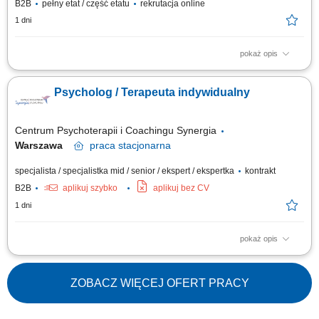
B2B
pełny etat / część etatu
rekrutacja online
1 dni
pokaż opis
Opis stanowiska Kompleksowe zarządzanie procesem zgłoszeń od osób
poszukujących pomocy w ramach programów wsparcia pracowników.
Psycholog / Terapeuta indywidualny
Bieżąca komunikacja telefoniczna oraz mailowa z beneficjentami
programu i dbanie o sprawną organizację kalendarza konsultacji.
Prowadzenie indywidualnych...
Centrum Psychoterapii i Coachingu Synergia
Warszawa
praca
stacjonarna
specjalista / specjalistka mid / senior / ekspert / ekspertka
kontrakt
B2B
aplikuj szybko
aplikuj bez CV
1 dni
pokaż opis
Opis stanowiska: udzielanie pomocy psychologicznej osobom dorosłym
lub młodzieży w formie spotkań gabinetowych; współtworzenie
przyjaznego środowiska terapeutycznego wraz z innymi specjalistami;
ZOBACZ WIĘCEJ OFERT PRACY
udział w spotkaniach rozwojowych i superwizjach grupowych; opcjonalne
zaangażowanie w wydarzenia...