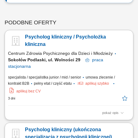
PODOBNE OFERTY
Psycholog kliniczny / Psycholożka
kliniczna
Centrum Zdrowia Psychicznego dla Dzieci i Młodzieży
Sokołów Podlaski, ul. Wolności 29
praca
stacjonarna
specjalista / specjalistka junior / mid / senior
umowa zlecenie /
kontrakt B2B
pełny etat / część etatu
aplikuj szybko
aplikuj bez CV
3 dni
pokaż opis
Diagnozowanie dzieci i młodzieży; Opracowywanie planów terapii;
Prowadzenie indywidualnych zajęć psychologicznych;
Psycholog kliniczny (ukończona
specjalizacja z psychologii klinicznej)