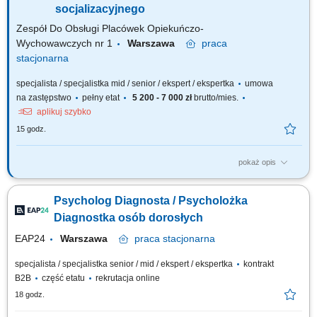
zdrowia psychicznego;
socjalizacyjnego
Zespół Do Obsługi Placówek Opiekuńczo-
Wychowawczych nr 1
Warszawa
praca
stacjonarna
specjalista / specjalistka mid / senior / ekspert / ekspertka
umowa
na zastępstwo
pełny etat
5 200 - 7 000 zł
brutto/mies.
aplikuj szybko
15 godz.
pokaż opis
Zakres zadań wykonywanych na stanowisku: rozpoznanie sytuacji
rodzinnej dziecka, inicjowanie kontaktów z rodziną naturalną, diagnoza
Psycholog Diagnosta / Psycholożka
pedagogiczna dziecka, prowadzenie zajęć socjoterapeutycznych
wspierających rozwój społeczny, emocjonalny, psychofizyczny, rozmowa
Diagnostka osób dorosłych
pedagogiczna z dzieckiem,...
EAP24
Warszawa
praca
stacjonarna
specjalista / specjalistka senior / mid / ekspert / ekspertka
kontrakt
B2B
część etatu
rekrutacja online
18 godz.