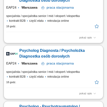
Diagnostka osób dorosłych
rozmowa pedagogiczna z dzieckiem,...
EAP24
Warszawa
praca
stacjonarna
specjalista / specjalistka senior / mid / ekspert / ekspertka
kontrakt B2B
część etatu
rekrutacja online
18 godz.
pokaż opis
Twój zakres obowiązków prowadzenie kompleksowej diagnozy
psychologicznej osób dorosłych, planowanie procesu diagnostycznego
Psycholog Diagnosta / Psycholożka
oraz dobór odpowiednich metod i narzędzi diagnostycznych,
prowadzenie diagnozy m.in. w zakresie zaburzeń neurorozwojowych
Diagnostka osób dorosłych
(ADHD, spektrum autyzmu), funkcji poznawczych...
EAP24
Warszawa
praca
stacjonarna
specjalista / specjalistka senior / mid / ekspert / ekspertka
kontrakt B2B
część etatu
rekrutacja online
18 godz.
pokaż opis
Opis stanowiska Koordynowanie i realizacja wieloaspektowych badań
diagnostycznych dorosłych pacjentów zmagających się z trudnościami
Psycholog - Psychotraumatolog /