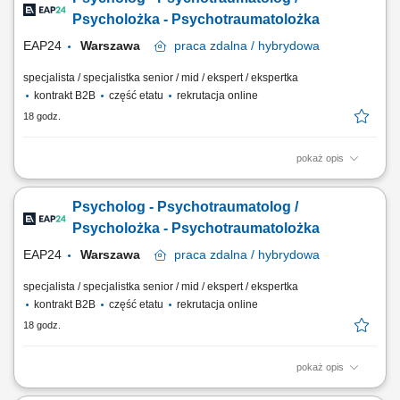
poznawczymi lub neurorozwojowymi. Precyzyjne planowanie ścieżki
diagnostycznej, w tym dobieranie sprawdzonych metod badawczych
Psycholożka - Psychotraumatolożka
adekwatnych do zgłaszanego...
EAP24
Warszawa
praca
zdalna / hybrydowa
specjalista / specjalistka senior / mid / ekspert / ekspertka
kontrakt B2B
część etatu
rekrutacja online
18 godz.
pokaż opis
Twój zakres obowiązków Prowadzenie krótkoterminowych konsultacji
psychologicznych dla osób dorosłych w ramach programu EAP.
Psycholog - Psychotraumatolog /
Udzielanie wsparcia osobom znajdującym się w kryzysie psychicznym,
po doświadczeniach traumatycznych oraz nagłych wydarzeniach
Psycholożka - Psychotraumatolożka
życiowych. Praca z osobami...
EAP24
Warszawa
praca
zdalna / hybrydowa
specjalista / specjalistka senior / mid / ekspert / ekspertka
kontrakt B2B
część etatu
rekrutacja online
18 godz.
pokaż opis
Opis stanowiska Prowadzenie indywidualnego poradnictwa