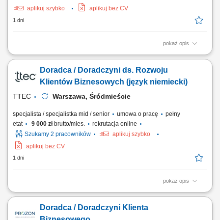
aplikuj szybko
aplikuj bez CV
1 dni
pokaż opis
Zakres obowiązków: Będziesz pierwszą osobą, z którą rozmawia klient.
To od Ciebie będzie zależało, czy szybko otrzyma właściwe rozwiązanie
Doradca / Doradczyni ds. Rozwoju
i odpowiednie wsparcie. szybkie nawiązywanie kontaktu z klientami
przekazanymi do obsługi, diagnozowanie potrzeb i ocena gotowości
Klientów Biznesowych (język niemiecki)
klienta do...
TTEC
Warszawa, Śródmieście
specjalista / specjalistka mid / senior
umowa o pracę
pełny
etat
9 000 zł
brutto/mies.
rekrutacja online
Szukamy 2 pracowników
aplikuj szybko
aplikuj bez CV
1 dni
pokaż opis
Opis stanowiska pozyskiwanie informacji o potencjalnych klientach i
analizowanie ich potrzeb biznesowych, inicjowanie kontaktów z firmami
Doradca / Doradczyni Klienta
oraz budowanie zainteresowania ofertą, współpraca z zespołem
sprzedaży w zakresie przygotowywania nowych możliwości
Biznesowego