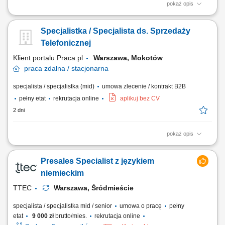
pokaż opis
Zadania: Pozyskiwanie nowych partnerów biznesowych w branżach
produkcyjnych (pasze, spożywcza, chemia, FMCG). Samodzielne
Specjalistka / Specjalista ds. Sprzedaży
prowadzenie negocjacji i monitorowanie całego procesu sprzedaży.
Aktywne poszukiwanie nowych rynków zbytu oraz analiza ich
Telefonicznej
potencjału. Koordynacja dokumentacji handlowej...
Klient portalu Praca.pl
Warszawa, Mokotów
praca
zdalna / stacjonarna
specjalista / specjalistka (mid)
umowa zlecenie / kontrakt B2B
pełny etat
rekrutacja online
aplikuj bez CV
2 dni
pokaż opis
Telefoniczny kontakt z klientami i aktywna sprzedaż biletów na
wydarzenia; Prezentowanie oferty koncertowej, informowanie o
Presales Specialist z językiem
terminach i lokalizacjach; Doradztwo w wyborze wydarzeń oraz obsługa
pytań i obiekcji klientów; Prowadzenie rozmów sprzedażowych oraz
niemieckim
realizacja transakcji;
TTEC
Warszawa, Śródmieście
specjalista / specjalistka mid / senior
umowa o pracę
pełny
etat
9 000 zł
brutto/mies.
rekrutacja online