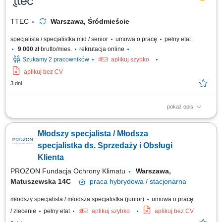
obiekcji klientów; Prowadzenie rozmów sprzedażowych oraz realizacja
transakcji;
TTEC
Warszawa, Śródmieście
specjalista / specjalistka mid / senior
umowa o pracę
pełny etat
9 000 zł
brutto/mies.
rekrutacja online
Szukamy 2 pracowników
aplikuj szybko
aplikuj bez CV
3 dni
pokaż opis
As a Sales Representative (Presales) with German – Hybrid, working on
site in Warsaw, Poland, you’ll be a part of bringing humanity to business.
Młodszy specjalista / Młodsza
#experienceTTEC Our employees have spoken. Our purpose, team, and
company culture are amazing and our Great Place to Work® certification
specjalistka ds. Sprzedaży i Obsługi
in Poland...
Klienta
PROZON Fundacja Ochrony Klimatu
Warszawa,
Matuszewska 14C
praca
hybrydowa / stacjonarna
młodszy specjalista / młodsza specjalistka (junior)
umowa o pracę
/ zlecenie
pełny etat
aplikuj szybko
aplikuj bez CV