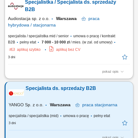
Specjalistka / Specjalista ds. sprzedaży
regularnego kontaktu z obecnymi kontrahentami i zapewnianie
wysokiego standardu obsługi. Przygotowywanie ofert handlowych
B2B
dopasowanych do potrzeb klientów oraz prowadzenie...
Audiostacja sp. z o.o.
Warszawa
praca
hybrydowa / stacjonarna
specjalista / specjalistka mid / senior
umowa o pracę / kontrakt
B2B
pełny etat
7 000 - 10 000 zł
/ mies. (w zal. od umowy)
aplikuj szybko
aplikuj bez CV
3 dni
pokaż opis
Zakres obowiązków: Obsługa i rozwój relacji z klientami biznesowymi
(m.in. sklepy muzyczne, foto/video, komputerowe, Hi-Fi, gaming, sieci
Specjalista ds. sprzedaży B2B
handlowe) Aktywna współpraca z partnerami w całej Polsce; Realizacja
planów sprzedażowych; Spotkania i wizyty u klientów; Przygotowywanie
ofert...
YANGO Sp. z o.o.
Warszawa
praca
stacjonarna
specjalista / specjalistka (mid)
umowa o pracę
pełny etat
3 dni
pokaż opis