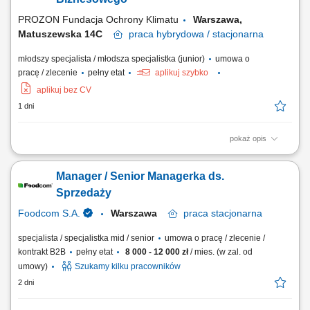
biznesowych, umawianie spotkań...
PROZON Fundacja Ochrony Klimatu
Warszawa,
Matuszewska 14C
praca
hybrydowa / stacjonarna
młodszy specjalista / młodsza specjalistka (junior)
umowa o
pracę / zlecenie
pełny etat
aplikuj szybko
aplikuj bez CV
1 dni
pokaż opis
Opis stanowiska Aktywne pozyskiwanie nowych klientów oraz
rozwijanie współpracy z obecnymi partnerami biznesowymi.
Manager / Senior Managerka ds.
Telefoniczne i mailowe prowadzenie kontaktów z klientami w celu
budowania trwałych relacji. Opracowywanie ofert handlowych oraz
Sprzedaży
udział w uzgadnianiu warunków współpracy....
Foodcom S.A.
Warszawa
praca
stacjonarna
specjalista / specjalistka mid / senior
umowa o pracę / zlecenie /
kontrakt B2B
pełny etat
8 000 - 12 000 zł
/ mies. (w zal. od
umowy)
Szukamy kilku pracowników
2 dni