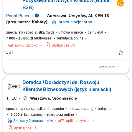
Pozyskiwania Nowych Klientów (Hunter
B2B)
Portal Praca.pl
Warszawa, Ursynów, Al. KEN 18
(przy metrze Kabaty)
praca
stacjonarna
specjalista / specjalistka (mid)
umowa o pracę
pełny etat
7 000 - 15 000 zł
brutto/mies.
rekrutacja online
aplikuj szybko
aplikuj bez CV
1 dni
pokaż opis
Zakres obowiązków: Będziesz pierwszą osobą, z którą rozmawia klient.
To od Ciebie będzie zależało, czy szybko otrzyma właściwe rozwiązanie i
Doradca / Doradczyni ds. Rozwoju
odpowiednie wsparcie. szybkie nawiązywanie kontaktu z klientami
przekazanymi do obsługi, diagnozowanie potrzeb i ocena gotowości
Klientów Biznesowych (język niemiecki)
klienta do...
TTEC
Warszawa, Śródmieście
specjalista / specjalistka mid / senior
umowa o pracę
pełny etat
9 000 zł
brutto/mies.
rekrutacja online
Szukamy 2 pracowników
aplikuj szybko
aplikuj bez CV