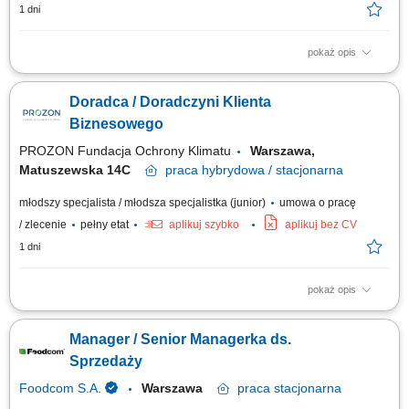
1 dni
pokaż opis
Opis stanowiska pozyskiwanie informacji o potencjalnych klientach i
analizowanie ich potrzeb biznesowych, inicjowanie kontaktów z firmami
Doradca / Doradczyni Klienta
oraz budowanie zainteresowania ofertą, współpraca z zespołem
sprzedaży w zakresie przygotowywania nowych możliwości biznesowych,
Biznesowego
umawianie spotkań...
PROZON Fundacja Ochrony Klimatu
Warszawa,
Matuszewska 14C
praca
hybrydowa / stacjonarna
młodszy specjalista / młodsza specjalistka (junior)
umowa o pracę
/ zlecenie
pełny etat
aplikuj szybko
aplikuj bez CV
1 dni
pokaż opis
Opis stanowiska Aktywne pozyskiwanie nowych klientów oraz rozwijanie
współpracy z obecnymi partnerami biznesowymi. Telefoniczne i mailowe
Manager / Senior Managerka ds.
prowadzenie kontaktów z klientami w celu budowania trwałych relacji.
Opracowywanie ofert handlowych oraz udział w uzgadnianiu warunków
Sprzedaży
współpracy....
Foodcom S.A.
Warszawa
praca
stacjonarna