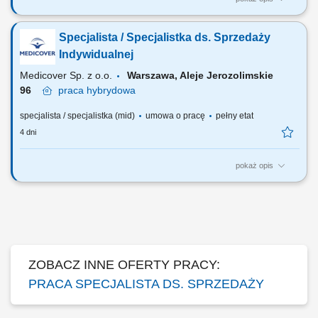
Zakres obowiązków: Aktywna sprzedaż telefoniczna (wychodząca) do
aptek zgodnie z obowiązującymi standardami firmy. Stałe
Specjalista / Specjalistka ds. Sprzedaży
monitorowanie wyników sprzedaży, analizowanie odchyleń od
przypisanych celów sprzedażowych; Budowanie i utrzymywanie relacji
Indywidualnej
z kierownikami aptek oraz osobami...
Medicover Sp. z o.o.
Warszawa, Aleje Jerozolimskie
96
praca
hybrydowa
specjalista / specjalistka (mid)
umowa o pracę
pełny etat
4 dni
pokaż opis
Szukamy Ciebie, jeśli: jesteś na początku swojej drogi zawodowej lub
chcesz dalej rozwijać się w pracy z Klientem (szczególnie docenimy
pierwsze doświadczenie w pracy w sprzedaży), chcesz rozwijać
kompetencje sprzedażowe i nauczyć się skutecznego dopasowywania
rozwiązań do potrzeb...
ZOBACZ INNE OFERTY PRACY:
PRACA SPECJALISTA DS. SPRZEDAŻY