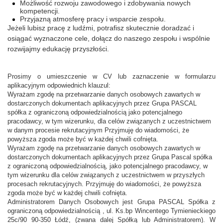
Możliwość rozwoju zawodowego i zdobywania nowych
kompetencji.
Przyjazną atmosferę pracy i wsparcie zespołu.
Jeżeli lubisz pracę z ludźmi, potrafisz skutecznie doradzać i
osiągać wyznaczone cele, dołącz do naszego zespołu i wspólnie
rozwijajmy edukację przyszłości.
Prosimy o umieszczenie w CV lub zaznaczenie w formularzu
aplikacyjnym odpowiednich klauzul:
Wyrażam zgodę na przetwarzanie danych osobowych zawartych w
dostarczonych dokumentach aplikacyjnych przez Grupa PASCAL
spółka z ograniczoną odpowiedzialnością jako potencjalnego
pracodawcy, w tym wizerunku, dla celów związanych z uczestnictwem
w danym procesie rekrutacyjnym Przyjmuję do wiadomości, że
powyższa zgoda może być w każdej chwili cofnięta.
Wyrażam zgodę na przetwarzanie danych osobowych zawartych w
dostarczonych dokumentach aplikacyjnych przez Grupa Pascal spółka
z ograniczoną odpowiedzialnością, jako potencjalnego pracodawcy, w
tym wizerunku dla celów związanych z uczestnictwem w przyszłych
procesach rekrutacyjnych. Przyjmuję do wiadomości, że powyższa
zgoda może być w każdej chwili cofnięta.
Administratorem Danych Osobowych jest Grupa PASCAL Spółka z
ograniczoną odpowiedzialnością , ul. Ks.bp Wincentego Tymienieckiego
25c/90 90-350 Łódź, (zwana dalej Spółką lub Administratorem). W