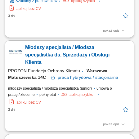
Szukamy 2 pracowników
aplikuj szybko
aplikuj bez CV
3 dni
pokaż opis
As a Sales Representative (Presales) with German – Hybrid, working on
site in Warsaw, Poland, you’ll be a part of bringing humanity to business.
Młodszy specjalista / Młodsza
#experienceTTEC Our employees have spoken. Our purpose, team,
and company culture are amazing and our Great Place to Work®
specjalistka ds. Sprzedaży i Obsługi
certification in Poland...
Klienta
PROZON Fundacja Ochrony Klimatu
Warszawa,
Matuszewska 14C
praca
hybrydowa / stacjonarna
młodszy specjalista / młodsza specjalistka (junior)
umowa o
pracę / zlecenie
pełny etat
aplikuj szybko
aplikuj bez CV
3 dni
pokaż opis
Opis stanowiska Nawiązywanie współpracy z nowymi klientami oraz
rozwijanie długofalowych relacji biznesowych. Utrzymywanie