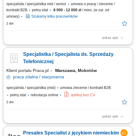
specjalista / specjalistka mid / senior
umowa o pracę / zlecenie /
kontrakt B2B
pełny etat
8 000 - 12 000 zł
/ mies. (w zal. od
umowy)
Szukamy kilku pracowników
2 dni
pokaż opis
Zadania: Pozyskiwanie nowych partnerów biznesowych w branżach
produkcyjnych (pasze, spożywcza, chemia, FMCG). Samodzielne
Specjalistka / Specjalista ds. Sprzedaży
prowadzenie negocjacji i monitorowanie całego procesu sprzedaży.
Aktywne poszukiwanie nowych rynków zbytu oraz analiza ich potencjału.
Telefonicznej
Koordynacja dokumentacji handlowej...
Klient portalu Praca.pl
Warszawa, Mokotów
praca
zdalna / stacjonarna
specjalista / specjalistka (mid)
umowa zlecenie / kontrakt B2B
pełny etat
rekrutacja online
aplikuj bez CV
2 dni
pokaż opis
Telefoniczny kontakt z klientami i aktywna sprzedaż biletów na
wydarzenia; Prezentowanie oferty koncertowej, informowanie o terminach
Presales Specialist z językiem niemieckim
i lokalizacjach; Doradztwo w wyborze wydarzeń oraz obsługa pytań i