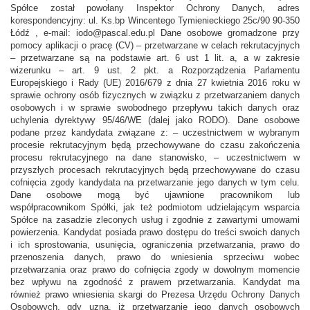
Spółce został powołany Inspektor Ochrony Danych, adres
korespondencyjny: ul. Ks.bp Wincentego Tymienieckiego 25c/90 90-350
Łódź , e-mail: iodo@pascal.edu.pl Dane osobowe gromadzone przy
pomocy aplikacji o pracę (CV) – przetwarzane w celach rekrutacyjnych
– przetwarzane są na podstawie art. 6 ust 1 lit. a, a w zakresie
wizerunku – art. 9 ust. 2 pkt. a Rozporządzenia Parlamentu
Europejskiego i Rady (UE) 2016/679 z dnia 27 kwietnia 2016 roku w
sprawie ochrony osób fizycznych w związku z przetwarzaniem danych
osobowych i w sprawie swobodnego przepływu takich danych oraz
uchylenia dyrektywy 95/46/WE (dalej jako RODO). Dane osobowe
podane przez kandydata związane z: – uczestnictwem w wybranym
procesie rekrutacyjnym będą przechowywane do czasu zakończenia
procesu rekrutacyjnego na dane stanowisko, – uczestnictwem w
przyszłych procesach rekrutacyjnych będą przechowywane do czasu
cofnięcia zgody kandydata na przetwarzanie jego danych w tym celu.
Dane osobowe mogą być ujawnione pracownikom lub
współpracownikom Spółki, jak też podmiotom udzielającym wsparcia
Spółce na zasadzie zleconych usług i zgodnie z zawartymi umowami
powierzenia. Kandydat posiada prawo dostępu do treści swoich danych
i ich sprostowania, usunięcia, ograniczenia przetwarzania, prawo do
przenoszenia danych, prawo do wniesienia sprzeciwu wobec
przetwarzania oraz prawo do cofnięcia zgody w dowolnym momencie
bez wpływu na zgodność z prawem przetwarzania. Kandydat ma
również prawo wniesienia skargi do Prezesa Urzędu Ochrony Danych
Osobowych, gdy uzna, iż przetwarzanie jego danych osobowych