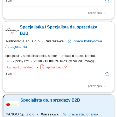
3 dni
pokaż opis
Opis stanowiska Nawiązywanie współpracy z nowymi klientami oraz
rozwijanie długofalowych relacji biznesowych. Utrzymywanie regularnego
Specjalistka / Specjalista ds. sprzedaży
kontaktu z obecnymi kontrahentami i zapewnianie wysokiego standardu
obsługi. Przygotowywanie ofert handlowych dopasowanych do potrzeb
B2B
klientów oraz prowadzenie...
Audiostacja sp. z o.o.
Warszawa
praca
hybrydowa
/ stacjonarna
specjalista / specjalistka mid / senior
umowa o pracę / kontrakt
B2B
pełny etat
7 000 - 10 000 zł
/ mies. (w zal. od umowy)
aplikuj szybko
aplikuj bez CV
3 dni
pokaż opis
Zakres obowiązków: Obsługa i rozwój relacji z klientami biznesowymi
(m.in. sklepy muzyczne, foto/video, komputerowe, Hi-Fi, gaming, sieci
Specjalista ds. sprzedaży B2B
handlowe) Aktywna współpraca z partnerami w całej Polsce; Realizacja
planów sprzedażowych; Spotkania i wizyty u klientów; Przygotowywanie
ofert...
YANGO Sp. z o.o.
Warszawa
praca
stacjonarna