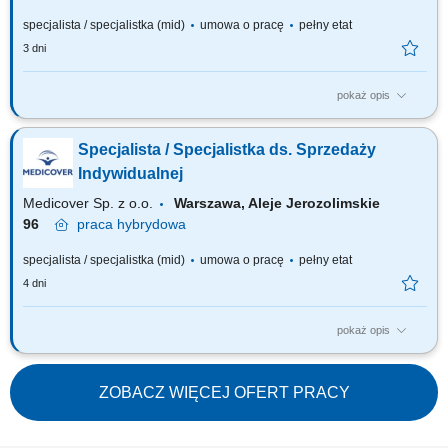
specjalista / specjalistka (mid)
umowa o pracę
pełny etat
3 dni
pokaż opis
Zakres obowiązków: Aktywna sprzedaż telefoniczna (wychodząca) do
aptek zgodnie z obowiązującymi standardami firmy. Stałe monitorowanie
Specjalista / Specjalistka ds. Sprzedaży
wyników sprzedaży, analizowanie odchyleń od przypisanych celów
sprzedażowych; Budowanie i utrzymywanie relacji z kierownikami aptek
Indywidualnej
oraz osobami...
Medicover Sp. z o.o.
Warszawa, Aleje Jerozolimskie
96
praca
hybrydowa
specjalista / specjalistka (mid)
umowa o pracę
pełny etat
4 dni
pokaż opis
Szukamy Ciebie, jeśli: jesteś na początku swojej drogi zawodowej lub
chcesz dalej rozwijać się w pracy z Klientem (szczególnie docenimy
pierwsze doświadczenie w pracy w sprzedaży), chcesz rozwijać
ZOBACZ WIĘCEJ OFERT PRACY
kompetencje sprzedażowe i nauczyć się skutecznego dopasowywania
rozwiązań do potrzeb...