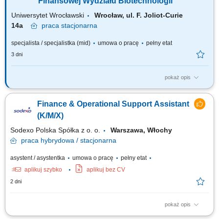
Finansowej Wydziału Biotechnologii
Uniwersytet Wrocławski
Wrocław, ul. F. Joliot-Curie
14a
praca
stacjonarna
specjalista / specjalistka (mid)
umowa o pracę
pełny etat
3 dni
pokaż opis
Wymiar etatu: pełny Liczba etatów: 1 Główne obowiązki Obsługa
finansowa i administracyjna zespołów badawczych w ramach
Finance & Operational Support Assistant
przyznanych środków finansowych. Koordynacja i prowadzenie spraw
związanych z obsługą administracyjno-finansową realizowanych
(K/M/X)
projektów finansowanych ze źródeł...
Sodexo Polska Spółka z o. o.
Warszawa, Włochy
praca
hybrydowa / stacjonarna
asystent / asystentka
umowa o pracę
pełny etat
aplikuj szybko
aplikuj bez CV
2 dni
pokaż opis
Zakres obowiązków: Wystawianie faktur sprzedażowych; Wspieranie