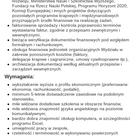
Rozwoju, Ministerstwa Nauki i Szkolnictwa Wyższego,
Fundacji na Rzecz Nauki Polskiej, Programu Horyzont 2020,
Komisji Europejskiej i innych projektów dotyczących
pozostałych programów krajowych i międzynarodowych
przyznających środki finansowe na realizację zadań,
fakturowanie sprzedaży i kontrola poprawności terminów
wystawiania faktur, zgodnie z przepisami zewnętrznymi i
wewnętrznymi,
bieżąca weryfikacja dokumentów finansowych pod względem
formalnym i rachunkowym,
obsługa finansowa jednostek organizacyjnych Wydziału w
zakresie ponoszonych kosztów (faktury,
delegacje krajowe i zagraniczne, umowy cywilnoprawne itp.),
archiwizacja dokumentacji według aktualnych przepisów i
zarządzeń wewnętrznych.
Wymagania:
wykształcenie wyższe o profilu ekonomicznym (preferowane:
ekonomia, rachunkowość, podatki),
minimum 5-letnie doświadczenie zawodowe na podobnym
stanowisku,
mile widziane dodatkowe szkolenia w obszarze finansów,
mile widziana znajomość języka angielskiego na poziomie
komunikatywnym,
bardzo dobra znajomość obsługi komputera, w szczególności
programu Excel,
umiejętność pracy w zespole,
rzetelność i terminowość w wykonywaniu powierzonych