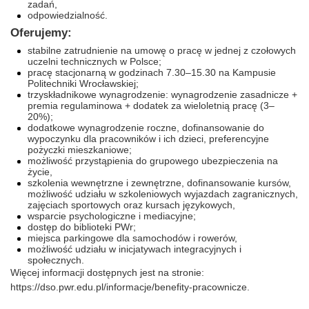
zadań,
odpowiedzialność.
Oferujemy:
stabilne zatrudnienie na umowę o pracę w jednej z czołowych
uczelni technicznych w Polsce;
pracę stacjonarną w godzinach 7.30–15.30 na Kampusie
Politechniki Wrocławskiej;
trzyskładnikowe wynagrodzenie: wynagrodzenie zasadnicze +
premia regulaminowa + dodatek za wieloletnią pracę (3–
20%);
dodatkowe wynagrodzenie roczne, dofinansowanie do
wypoczynku dla pracowników i ich dzieci, preferencyjne
pożyczki mieszkaniowe;
możliwość przystąpienia do grupowego ubezpieczenia na
życie,
szkolenia wewnętrzne i zewnętrzne, dofinansowanie kursów,
możliwość udziału w szkoleniowych wyjazdach zagranicznych,
zajęciach sportowych oraz kursach językowych,
wsparcie psychologiczne i mediacyjne;
dostęp do biblioteki PWr;
miejsca parkingowe dla samochodów i rowerów,
możliwość udziału w inicjatywach integracyjnych i
społecznych.
Więcej informacji dostępnych jest na stronie:
https://dso.pwr.edu.pl/informacje/benefity-pracownicze
.