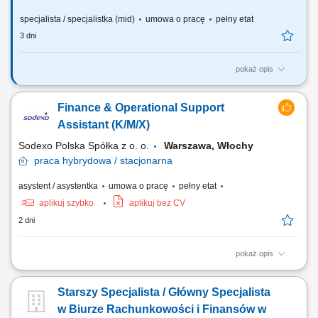
specjalista / specjalistka (mid)
umowa o pracę
pełny etat
3 dni
pokaż opis
Wymiar etatu: pełny Liczba etatów: 1 Główne obowiązki Obsługa
finansowa i administracyjna zespołów badawczych w ramach
Finance & Operational Support
przyznanych środków finansowych. Koordynacja i prowadzenie spraw
związanych z obsługą administracyjno-finansową realizowanych
Assistant (K/M/X)
projektów finansowanych ze źródeł...
Sodexo Polska Spółka z o. o.
Warszawa, Włochy
praca
hybrydowa / stacjonarna
asystent / asystentka
umowa o pracę
pełny etat
aplikuj szybko
aplikuj bez CV
2 dni
pokaż opis
Zakres obowiązków: Wystawianie faktur sprzedażowych; Wspieranie
zespołu księgowości w zakresie przypisania centrum kosztowego oraz
Starszy Specjalista / Główny Specjalista
konta kosztowego w procesie weryfikacji dokumentów poprzedzających
ich zaksięgowanie; Wspieranie Managerów Operacyjnych i
w Biurze Rachunkowości i Finansów w