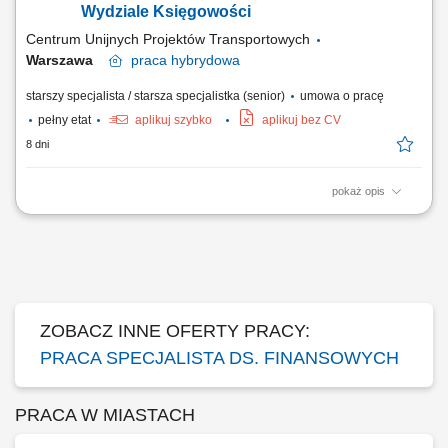
Kierowników Jednostek w bieżącym...
Wydziale Księgowości
Centrum Unijnych Projektów Transportowych
Warszawa
praca
hybrydowa
starszy specjalista / starsza specjalistka (senior)
umowa o pracę
pełny etat
aplikuj szybko
aplikuj bez CV
8 dni
pokaż opis
Dołącz do CUPT! Dążymy do zapewnienia pracownikom atrakcyjnych i
konkurencyjnych warunków płacy i pracy. Największym naszym
kapitałem są pracownicy. Razem będziemy tworzyć przyjazną i
nowoczesną Instytucję. Staramy się zapewnić równowagę pomiędzy
życiem zawodowym i prywatnym....
ZOBACZ INNE OFERTY PRACY:
PRACA SPECJALISTA DS. FINANSOWYCH
PRACA W MIASTACH