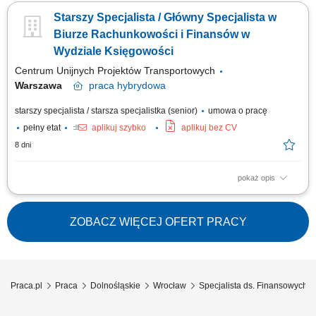
zespołu księgowości w zakresie przypisania centrum kosztowego oraz
Starszy Specjalista / Główny Specjalista w
konta kosztowego w procesie weryfikacji dokumentów poprzedzających
ich zaksięgowanie; Wspieranie Managerów Operacyjnych i Kierowników
Biurze Rachunkowości i Finansów w
Jednostek w bieżącym...
Wydziale Księgowości
Centrum Unijnych Projektów Transportowych
Warszawa
praca
hybrydowa
starszy specjalista / starsza specjalistka (senior)
umowa o pracę
pełny etat
aplikuj szybko
aplikuj bez CV
8 dni
pokaż opis
Dołącz do CUPT! Dążymy do zapewnienia pracownikom atrakcyjnych i
konkurencyjnych warunków płacy i pracy. Największym naszym kapitałem
są pracownicy. Razem będziemy tworzyć przyjazną i nowoczesną
ZOBACZ WIĘCEJ OFERT PRACY
Instytucję. Staramy się zapewnić równowagę pomiędzy życiem
zawodowym i prywatnym....
Praca.pl
Praca
Dolnośląskie
Wrocław
Specjalista ds. Finansowych 