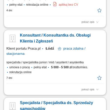
pełny etat
rekrutacja online
aplikuj bez CV
4 dni
pokaż opis
wykonywanie połączeń telefonicznych do klientów; aktywna sprzedaż
biletów na koncerty i wydarzenia; przedstawianie oferty wydarzeń oraz
Konsultant / Konsultantka ds. Obsługi
zachęcanie klientów do zakupu; informowanie klientów o programie,
terminach, lokalizacjach i dostępnych opcjach; doradzanie klientom i
Klienta i Zgłoszeń
pomoc w wyborze...
Klient portalu Praca.pl
Łódź
praca
zdalna /
stacjonarna
specjalista / specjalistka junior / mid / asystent / asystentka
umowa o pracę
pełny etat
5 000 - 5 500 zł
brutto/mies.
rekrutacja online
7 dni
pokaż opis
przyjmowanie zgłoszeń i zleceń od klientów oraz przekazywanie ich do
odpowiednich zespołów realizacyjnych, monitorowanie statusu
Specjalista / Specjalistka ds. Sprzedaży
realizacji zgłoszeń i przygotowywanie raportów, obsługa reklamacji oraz
wsparcie klientów w rozwiązywaniu bieżących spraw, przygotowywanie
samochodów