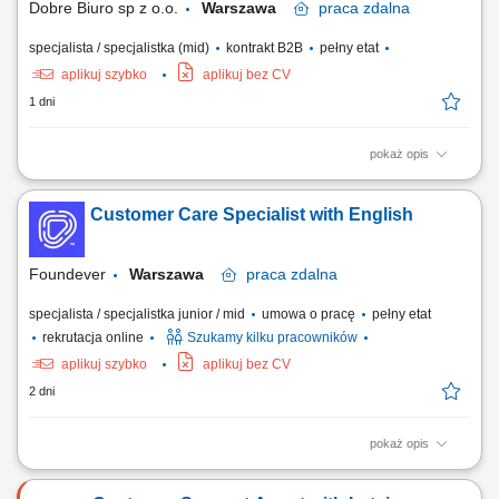
Dobre Biuro sp z o.o.
Warszawa
praca
zdalna
specjalista / specjalistka (mid)
kontrakt B2B
pełny etat
aplikuj szybko
aplikuj bez CV
1 dni
pokaż opis
Twój zakres obowiązków: Telefoniczna obsługa klientów polskich;
Prowadzenie pierwszych rozmów z interesantami umawiającymi się z
Customer Care Specialist with English
nami na rozmowy przez naszą stronę www; zawieranie umów z
klientami na realizację naszych usług; nadzorowanie płatności;
zbieranie niezbędnych informacji...
Foundever
Warszawa
praca
zdalna
specjalista / specjalistka junior / mid
umowa o pracę
pełny etat
rekrutacja online
Szukamy kilku pracowników
aplikuj szybko
aplikuj bez CV
2 dni
pokaż opis
Location: Gdańsk or Warsaw, Poland Contract type: Fixed-term contract
(3 months) Work model: On-site training followed by remote work Your