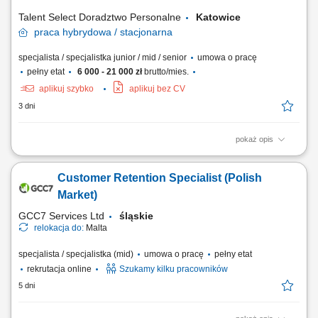
zestawień,...
Talent Select Doradztwo Personalne
Katowice
praca
hybrydowa / stacjonarna
specjalista / specjalistka junior / mid / senior
umowa o pracę
pełny etat
6 000 - 21 000 zł
brutto/mies.
aplikuj szybko
aplikuj bez CV
3 dni
pokaż opis
Opis stanowiska: Prowadzenie sprzedaży nowych samochodów
(osobowe, premium, użytkowe). Obsługa połączeń przychodzących –
Customer Retention Specialist (Polish
brak konieczności pozyskiwania klientów. Badanie potrzeb klienta i
skuteczne dopasowanie oferty. Budowanie długotrwałych, pozytywnych
Market)
relacji z klientami....
GCC7 Services Ltd
śląskie
relokacja do:
Malta
specjalista / specjalistka (mid)
umowa o pracę
pełny etat
rekrutacja online
Szukamy kilku pracowników
5 dni