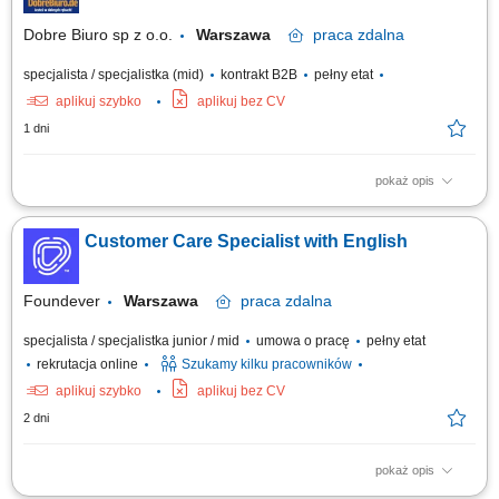
Dobre Biuro sp z o.o.
Warszawa
praca
zdalna
specjalista / specjalistka (mid)
kontrakt B2B
pełny etat
aplikuj szybko
aplikuj bez CV
1 dni
pokaż opis
Twój zakres obowiązków: Telefoniczna obsługa klientów polskich;
Prowadzenie pierwszych rozmów z interesantami umawiającymi się z
Customer Care Specialist with English
nami na rozmowy przez naszą stronę www; zawieranie umów z klientami
na realizację naszych usług; nadzorowanie płatności; zbieranie
niezbędnych informacji...
Foundever
Warszawa
praca
zdalna
specjalista / specjalistka junior / mid
umowa o pracę
pełny etat
rekrutacja online
Szukamy kilku pracowników
aplikuj szybko
aplikuj bez CV
2 dni
pokaż opis
Location: Gdańsk or Warsaw, Poland Contract type: Fixed-term contract (3