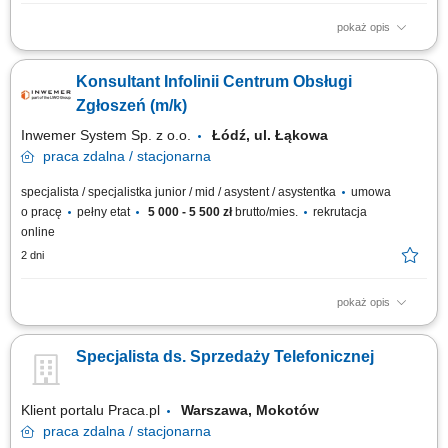
pokaż opis
zapewnianie profesjonalnej obsługi klienta w języku angielskim
udzielanie wsparcia w zakresie produktów, zamówień oraz kont
Konsultant Infolinii Centrum Obsługi
użytkowników; odpowiadanie na pytania klientów i pomoc w
rozwiązywaniu bieżących problemów; diagnozowanie podstawowych
Zgłoszeń (m/k)
zgłoszeń dotyczących produktów i...
Inwemer System Sp. z o.o.
Łódź, ul. Łąkowa
praca
zdalna / stacjonarna
specjalista / specjalistka junior / mid / asystent / asystentka
umowa
o pracę
pełny etat
5 000 - 5 500 zł
brutto/mies.
rekrutacja
online
2 dni
pokaż opis
Praca wg grafiku Godziny pracy: od 8:00 do 18:00, od pon. do pt. oraz w
soboty: od 10:00 do 18:00 i dyżury nocne ustalane wg grafiku Obowiązki:
Specjalista ds. Sprzedaży Telefonicznej
przyjmowanie zleceń od klientów firmy, przekazywanie do realizacji,
monitorowanie i raportowanie wykonania; obsługa reklamacji;
opracowywanie...
Klient portalu Praca.pl
Warszawa, Mokotów
praca
zdalna / stacjonarna