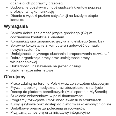
dbanie o ich poprawny przebieg
Budowanie pozytywnych doświadczeń klientów poprzez
profesjonalną komunikację
Dbanie o wysoki poziom satysfakcji na każdym etapie
kontaktu
Wymagania
Bardzo dobra znajomość języka greckiego (C2) w
codziennym kontakcie z klientem
Komunikatywna znajomość języka angielskiego (min. B2)
Sprawne korzystanie z komputera i gotowość do nauki
nowych systemów
Umiejętność aktywnego słuchania i proponowania rozwiązań
Dobra organizacja pracy oraz umiejętność pracy
wielozadaniowej
Dokładność i nastawienie na jakość obsługi
Stabilne łącze internetowe
Oferujemy
Pracę zdalną na terenie Polski wraz ze sprzętem służbowym
Prywatną opiekę medyczną oraz ubezpieczenie na życie
Dostęp do platform benefitowych (Multisport lub MyBenefit)
Szkolenie wdrożeniowe w pełni finansowane
Programy rozwojowe i możliwość awansu w strukturach
Kursy językowe oraz dostęp do platform szkoleniowych online
Dodatkowe premie za polecenia pracowników
Przyjazną atmosferę oraz inicjatywy integracyjne