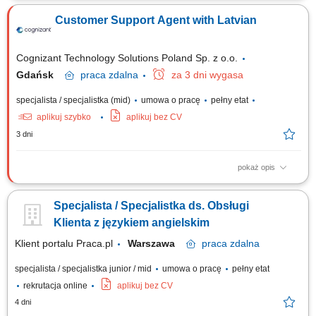
months) Work model: On-site training followed by remote work Your
Customer Support Agent with Latvian
responsibilities Provide premium customer care. Support customers with
product-related questions, orders, account inquiries, and general
assistance. Guide...
Cognizant Technology Solutions Poland Sp. z o.o.
Gdańsk
praca
zdalna
za 3 dni wygasa
specjalista / specjalistka (mid)
umowa o pracę
pełny etat
aplikuj szybko
aplikuj bez CV
3 dni
pokaż opis
What we do We are dedicated to helping the world's leading companies
build stronger businesses — helping them go from doing digital to being
Specjalista / Specjalistka ds. Obsługi
digital. Cognizant Poland offices are located in Gdańsk, Wrocław, and
Kraków. With the capacity to support various clients, we offer a world of...
Klienta z językiem angielskim
Klient portalu Praca.pl
Warszawa
praca
zdalna
specjalista / specjalistka junior / mid
umowa o pracę
pełny etat
rekrutacja online
aplikuj bez CV
4 dni