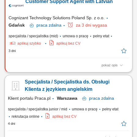
Customer Support Agent with Latvian
responsibilities Provide premium customer care. Support customers with
product-related questions, orders, account inquiries, and general
assistance. Guide...
Cognizant Technology Solutions Poland Sp. z o.o.
Gdańsk
praca
zdalna
za 3 dni wygasa
specjalista / specjalistka (mid)
umowa o pracę
pełny etat
aplikuj szybko
aplikuj bez CV
3 dni
pokaż opis
What we do We are dedicated to helping the world's leading companies
build stronger businesses — helping them go from doing digital to
Specjalista / Specjalistka ds. Obsługi
being digital. Cognizant Poland offices are located in Gdańsk, Wrocław,
and Kraków. With the capacity to support various clients, we offer a
Klienta z językiem angielskim
world of...
Klient portalu Praca.pl
Warszawa
praca
zdalna
specjalista / specjalistka junior / mid
umowa o pracę
pełny etat
rekrutacja online
aplikuj bez CV
4 dni