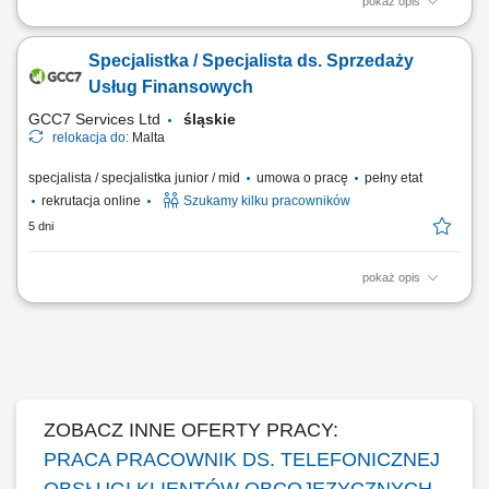
pokaż opis
Twoje zadania: Prowadzenie rozmów telefonicznych z klientami
zainteresowanymi ofertą. Doradztwo oraz sprzedaż usług związanych z
Specjalistka / Specjalista ds. Sprzedaży
edukacją finansową. Budowanie trwałych relacji z klientami i rozwijanie
współpracy z partnerami biznesowymi. Realizacja planów
Usług Finansowych
sprzedażowych oraz dbanie o...
GCC7 Services Ltd
śląskie
relokacja do:
Malta
specjalista / specjalistka junior / mid
umowa o pracę
pełny etat
rekrutacja online
Szukamy kilku pracowników
5 dni
pokaż opis
Zakres obowiązków: Telefoniczny kontakt z klientami zainteresowanymi
produktami firmy. Sprzedaż usług finansowych oraz szkoleń z zakresu
edukacji finansowej. Pozyskiwanie nowych klientów oraz rozwijanie
relacji z obecnymi. Współpraca z kluczowymi partnerami biznesowymi.
Praca nad realizacją...
ZOBACZ INNE OFERTY PRACY:
PRACA PRACOWNIK DS. TELEFONICZNEJ