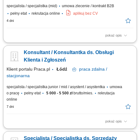
specjalista / specjalistka (mid)
umowa zlecenie / kontrakt B2B
pełny etat
rekrutacja online
aplikuj bez CV
4 dni
pokaż opis
wykonywanie połączeń telefonicznych do klientów; aktywna sprzedaż
biletów na koncerty i wydarzenia; przedstawianie oferty wydarzeń oraz
Konsultant / Konsultantka ds. Obsługi
zachęcanie klientów do zakupu; informowanie klientów o programie,
terminach, lokalizacjach i dostępnych opcjach; doradzanie klientom i
Klienta i Zgłoszeń
pomoc w wyborze...
Klient portalu Praca.pl
Łódź
praca
zdalna /
stacjonarna
specjalista / specjalistka junior / mid / asystent / asystentka
umowa
o pracę
pełny etat
5 000 - 5 500 zł
brutto/mies.
rekrutacja
online
7 dni
pokaż opis
przyjmowanie zgłoszeń i zleceń od klientów oraz przekazywanie ich do
odpowiednich zespołów realizacyjnych, monitorowanie statusu realizacji
Specjalista / Specjalistka ds. Sprzedaży
zgłoszeń i przygotowywanie raportów, obsługa reklamacji oraz wsparcie