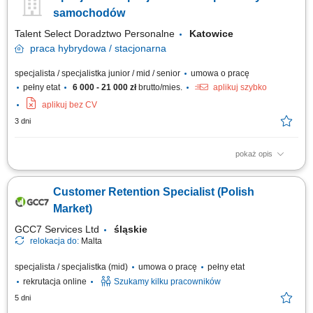
klientów w rozwiązywaniu bieżących spraw, przygotowywanie
samochodów
zestawień,...
Talent Select Doradztwo Personalne
Katowice
praca
hybrydowa / stacjonarna
specjalista / specjalistka junior / mid / senior
umowa o pracę
pełny etat
6 000 - 21 000 zł
brutto/mies.
aplikuj szybko
aplikuj bez CV
3 dni
pokaż opis
Opis stanowiska: Prowadzenie sprzedaży nowych samochodów
(osobowe, premium, użytkowe). Obsługa połączeń przychodzących –
Customer Retention Specialist (Polish
brak konieczności pozyskiwania klientów. Badanie potrzeb klienta i
skuteczne dopasowanie oferty. Budowanie długotrwałych, pozytywnych
Market)
relacji z klientami....
GCC7 Services Ltd
śląskie
relokacja do:
Malta
specjalista / specjalistka (mid)
umowa o pracę
pełny etat
rekrutacja online
Szukamy kilku pracowników
5 dni