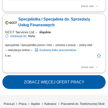
pokaż opis
Twoje zadania: Prowadzenie rozmów telefonicznych z klientami
zainteresowanymi ofertą. Doradztwo oraz sprzedaż usług związanych z
Specjalistka / Specjalista ds. Sprzedaży
edukacją finansową. Budowanie trwałych relacji z klientami i rozwijanie
współpracy z partnerami biznesowymi. Realizacja planów
Usług Finansowych
sprzedażowych oraz dbanie o...
GCC7 Services Ltd
śląskie
relokacja do:
Malta
specjalista / specjalistka junior / mid
umowa o pracę
pełny etat
rekrutacja online
Szukamy kilku pracowników
5 dni
pokaż opis
Zakres obowiązków: Telefoniczny kontakt z klientami zainteresowanymi
produktami firmy. Sprzedaż usług finansowych oraz szkoleń z zakresu
edukacji finansowej. Pozyskiwanie nowych klientów oraz rozwijanie
ZOBACZ WIĘCEJ OFERT PRACY
relacji z obecnymi. Współpraca z kluczowymi partnerami biznesowymi.
Praca nad realizacją...
Praca.pl
Praca
śląskie
Katowice
Pracownik ds. Telefonicznej Obsług