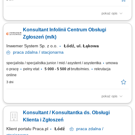
pokaż opis
wykonywanie połączeń telefonicznych do klientów; aktywna sprzedaż
biletów na koncerty i wydarzenia; przedstawianie oferty wydarzeń oraz
Konsultant Infolinii Centrum Obsługi
zachęcanie klientów do zakupu; informowanie klientów o programie,
terminach, lokalizacjach i dostępnych opcjach; doradzanie klientom i
Zgłoszeń (m/k)
pomoc w wyborze...
Inwemer System Sp. z o.o.
Łódź, ul. Łąkowa
praca
zdalna / stacjonarna
specjalista / specjalistka junior / mid / asystent / asystentka
umowa
o pracę
pełny etat
5 000 - 5 500 zł
brutto/mies.
rekrutacja
online
3 dni
pokaż opis
Praca wg grafiku Godziny pracy: od 8:00 do 18:00, od pon. do pt. oraz w
soboty: od 10:00 do 18:00 i dyżury nocne ustalane wg grafiku Obowiązki:
Konsultant / Konsultantka ds. Obsługi
przyjmowanie zleceń od klientów firmy, przekazywanie do realizacji,
monitorowanie i raportowanie wykonania; obsługa reklamacji;
Klienta i Zgłoszeń
opracowywanie...
Klient portalu Praca.pl
Łódź
praca
zdalna /