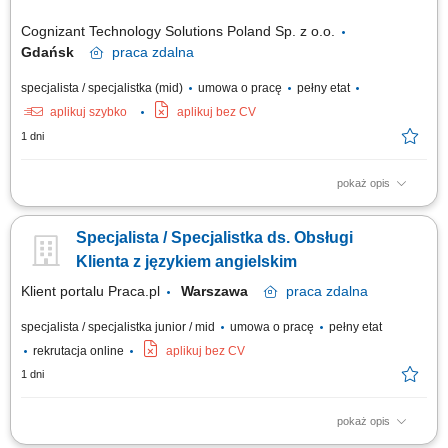
Cognizant Technology Solutions Poland Sp. z o.o.
Gdańsk
praca
zdalna
specjalista / specjalistka (mid)
umowa o pracę
pełny etat
aplikuj szybko
aplikuj bez CV
1 dni
pokaż opis
What we do We are dedicated to helping the world's leading companies
build stronger businesses — helping them go from doing digital to being
Specjalista / Specjalistka ds. Obsługi
digital. Cognizant Poland offices are located in Gdańsk, Wrocław, and
Kraków. With the capacity to support various clients, we offer a world of...
Klienta z językiem angielskim
Klient portalu Praca.pl
Warszawa
praca
zdalna
specjalista / specjalistka junior / mid
umowa o pracę
pełny etat
rekrutacja online
aplikuj bez CV
1 dni
pokaż opis
zapewnianie profesjonalnej obsługi klienta w języku angielskim