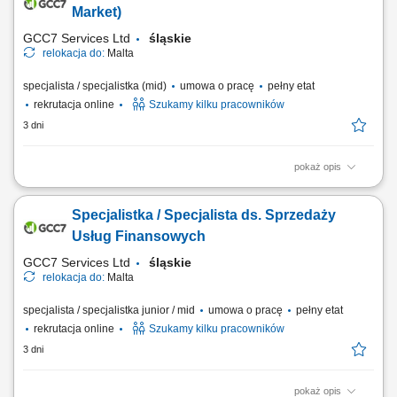
skuteczne dopasowanie oferty. Budowanie długotrwałych, pozytywnych
Market)
relacji z klientami....
GCC7 Services Ltd
śląskie
relokacja do:
Malta
specjalista / specjalistka (mid)
umowa o pracę
pełny etat
rekrutacja online
Szukamy kilku pracowników
3 dni
pokaż opis
Twoje zadania: Prowadzenie rozmów telefonicznych z klientami
zainteresowanymi ofertą. Doradztwo oraz sprzedaż usług związanych z
Specjalistka / Specjalista ds. Sprzedaży
edukacją finansową. Budowanie trwałych relacji z klientami i rozwijanie
współpracy z partnerami biznesowymi. Realizacja planów
Usług Finansowych
sprzedażowych oraz dbanie o...
GCC7 Services Ltd
śląskie
relokacja do:
Malta
specjalista / specjalistka junior / mid
umowa o pracę
pełny etat
rekrutacja online
Szukamy kilku pracowników
3 dni
pokaż opis