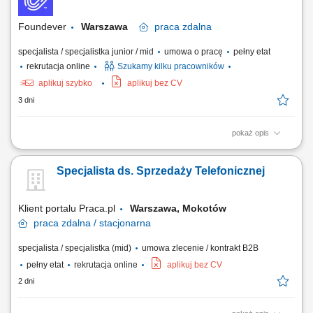
rozwiązywaniu bieżących problemów; diagnozowanie podstawowych
zgłoszeń dotyczących produktów i...
Foundever
Warszawa
praca
zdalna
specjalista / specjalistka junior / mid
umowa o pracę
pełny etat
rekrutacja online
Szukamy kilku pracowników
aplikuj szybko
aplikuj bez CV
3 dni
pokaż opis
Location: Gdańsk or Warsaw, Poland Contract type: Fixed-term contract
(3 months) Work model: On-site training followed by remote work Your
Specjalista ds. Sprzedaży Telefonicznej
responsibilities Provide premium customer care. Support customers with
product-related questions, orders, account inquiries, and general
assistance. Guide...
Klient portalu Praca.pl
Warszawa, Mokotów
praca
zdalna / stacjonarna
specjalista / specjalistka (mid)
umowa zlecenie / kontrakt B2B
pełny etat
rekrutacja online
aplikuj bez CV
2 dni