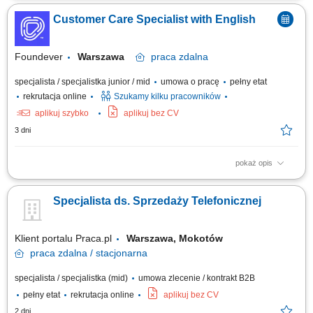
udzielanie wsparcia w zakresie produktów, zamówień oraz kont
Customer Care Specialist with English
użytkowników; odpowiadanie na pytania klientów i pomoc w
rozwiązywaniu bieżących problemów; diagnozowanie podstawowych
zgłoszeń dotyczących produktów i...
Foundever
Warszawa
praca
zdalna
specjalista / specjalistka junior / mid
umowa o pracę
pełny etat
rekrutacja online
Szukamy kilku pracowników
aplikuj szybko
aplikuj bez CV
3 dni
pokaż opis
Location: Gdańsk or Warsaw, Poland Contract type: Fixed-term contract (3
months) Work model: On-site training followed by remote work Your
Specjalista ds. Sprzedaży Telefonicznej
responsibilities Provide premium customer care. Support customers with
product-related questions, orders, account inquiries, and general
assistance. Guide...
Klient portalu Praca.pl
Warszawa, Mokotów
praca
zdalna / stacjonarna
specjalista / specjalistka (mid)
umowa zlecenie / kontrakt B2B
pełny etat
rekrutacja online
aplikuj bez CV
2 dni