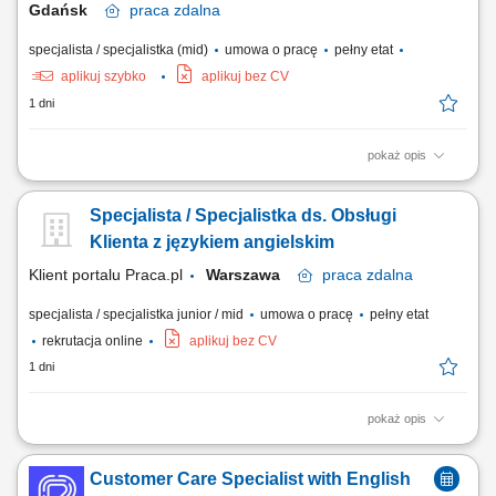
Gdańsk
praca
zdalna
specjalista / specjalistka (mid)
umowa o pracę
pełny etat
aplikuj szybko
aplikuj bez CV
1 dni
pokaż opis
What we do We are dedicated to helping the world's leading companies
build stronger businesses — helping them go from doing digital to being
Specjalista / Specjalistka ds. Obsługi
digital. Cognizant Poland offices are located in Gdańsk, Wrocław, and
Kraków. With the capacity to support various clients, we offer a world of...
Klienta z językiem angielskim
Klient portalu Praca.pl
Warszawa
praca
zdalna
specjalista / specjalistka junior / mid
umowa o pracę
pełny etat
rekrutacja online
aplikuj bez CV
1 dni
pokaż opis
zapewnianie profesjonalnej obsługi klienta w języku angielskim
udzielanie wsparcia w zakresie produktów, zamówień oraz kont
Customer Care Specialist with English
użytkowników; odpowiadanie na pytania klientów i pomoc w