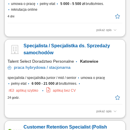
umowa o pracę
pełny etat
5 000 - 5 500 zł
brutto/mies.
rekrutacja online
4 dni
pokaż opis
przyjmowanie zgłoszeń i zleceń od klientów oraz przekazywanie ich do
odpowiednich zespołów realizacyjnych, monitorowanie statusu
Specjalista / Specjalistka ds. Sprzedaży
realizacji zgłoszeń i przygotowywanie raportów, obsługa reklamacji oraz
wsparcie klientów w rozwiązywaniu bieżących spraw, przygotowywanie
samochodów
zestawień,...
Talent Select Doradztwo Personalne
Katowice
praca
hybrydowa / stacjonarna
specjalista / specjalistka junior / mid / senior
umowa o pracę
pełny etat
6 000 - 21 000 zł
brutto/mies.
aplikuj szybko
aplikuj bez CV
24 godz.
pokaż opis
Opis stanowiska: Prowadzenie sprzedaży nowych samochodów
(osobowe, premium, użytkowe). Obsługa połączeń przychodzących –
Customer Retention Specialist (Polish
brak konieczności pozyskiwania klientów. Badanie potrzeb klienta i