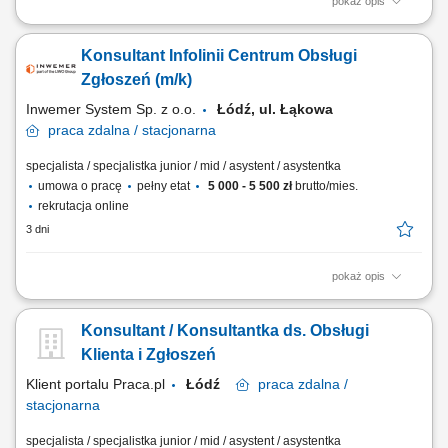
pokaż opis
wykonywanie połączeń telefonicznych do klientów; aktywna sprzedaż
biletów na koncerty i wydarzenia; przedstawianie oferty wydarzeń oraz
Konsultant Infolinii Centrum Obsługi
zachęcanie klientów do zakupu; informowanie klientów o programie,
terminach, lokalizacjach i dostępnych opcjach; doradzanie klientom i
Zgłoszeń (m/k)
pomoc w wyborze...
Inwemer System Sp. z o.o.
Łódź, ul. Łąkowa
praca
zdalna / stacjonarna
specjalista / specjalistka junior / mid / asystent / asystentka
umowa o pracę
pełny etat
5 000 - 5 500 zł
brutto/mies.
rekrutacja online
3 dni
pokaż opis
Praca wg grafiku Godziny pracy: od 8:00 do 18:00, od pon. do pt. oraz w
soboty: od 10:00 do 18:00 i dyżury nocne ustalane wg grafiku
Konsultant / Konsultantka ds. Obsługi
Obowiązki: przyjmowanie zleceń od klientów firmy, przekazywanie do
realizacji, monitorowanie i raportowanie wykonania; obsługa reklamacji;
Klienta i Zgłoszeń
opracowywanie...
Klient portalu Praca.pl
Łódź
praca
zdalna /
stacjonarna
specjalista / specjalistka junior / mid / asystent / asystentka