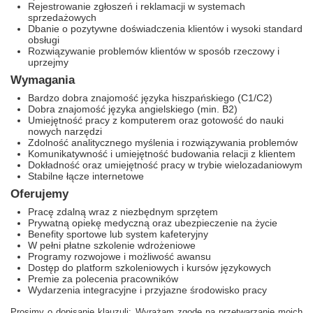
Rejestrowanie zgłoszeń i reklamacji w systemach
sprzedażowych
Dbanie o pozytywne doświadczenia klientów i wysoki standard
obsługi
Rozwiązywanie problemów klientów w sposób rzeczowy i
uprzejmy
Wymagania
Bardzo dobra znajomość języka hiszpańskiego (C1/C2)
Dobra znajomość języka angielskiego (min. B2)
Umiejętność pracy z komputerem oraz gotowość do nauki
nowych narzędzi
Zdolność analitycznego myślenia i rozwiązywania problemów
Komunikatywność i umiejętność budowania relacji z klientem
Dokładność oraz umiejętność pracy w trybie wielozadaniowym
Stabilne łącze internetowe
Oferujemy
Pracę zdalną wraz z niezbędnym sprzętem
Prywatną opiekę medyczną oraz ubezpieczenie na życie
Benefity sportowe lub system kafeteryjny
W pełni płatne szkolenie wdrożeniowe
Programy rozwojowe i możliwość awansu
Dostęp do platform szkoleniowych i kursów językowych
Premie za polecenia pracowników
Wydarzenia integracyjne i przyjazne środowisko pracy
Prosimy o dopisanie klauzuli: Wyrażam zgodę na przetwarzanie moich