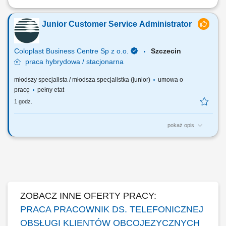
Zakres obowiązków: Telefoniczny kontakt z klientami zainteresowanymi
produktami firmy. Sprzedaż usług finansowych oraz szkoleń z zakresu
Junior Customer Service Administrator
edukacji finansowej. Pozyskiwanie nowych klientów oraz rozwijanie
relacji z obecnymi. Współpraca z kluczowymi partnerami biznesowymi.
Praca nad realizacją...
Coloplast Business Centre Sp z o.o.
Szczecin
praca
hybrydowa / stacjonarna
młodszy specjalista / młodsza specjalistka (junior)
umowa o
pracę
pełny etat
1 godz.
pokaż opis
Coloplast develops products and services that make life easier for
people with very personal and private medical conditions. In Szczecin
we are Business Centre that is responsible for global financial
operations, orders administration, HR and IT support, marketing & data
analysis activities, and...
ZOBACZ INNE OFERTY PRACY:
PRACA PRACOWNIK DS. TELEFONICZNEJ
OBSŁUGI KLIENTÓW OBCOJĘZYCZNYCH