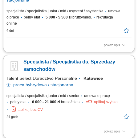
stacjonarna
specjalista / specjalistka junior / mid / asystent / asystentka
umowa
o pracę
pełny etat
5 000 - 5 500 zł
brutto/mies.
rekrutacja
online
4 dni
pokaż opis
przyjmowanie zgłoszeń i zleceń od klientów oraz przekazywanie ich do
odpowiednich zespołów realizacyjnych, monitorowanie statusu realizacji
Specjalista / Specjalistka ds. Sprzedaży
zgłoszeń i przygotowywanie raportów, obsługa reklamacji oraz wsparcie
klientów w rozwiązywaniu bieżących spraw, przygotowywanie
samochodów
zestawień,...
Talent Select Doradztwo Personalne
Katowice
praca
hybrydowa / stacjonarna
specjalista / specjalistka junior / mid / senior
umowa o pracę
pełny etat
6 000 - 21 000 zł
brutto/mies.
aplikuj szybko
aplikuj bez CV
24 godz.
pokaż opis