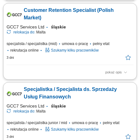
Opis stanowiska: Prowadzenie sprzedaży nowych samochodów
(osobowe, premium, użytkowe). Obsługa połączeń przychodzących –
Customer Retention Specialist (Polish
brak konieczności pozyskiwania klientów. Badanie potrzeb klienta i
skuteczne dopasowanie oferty. Budowanie długotrwałych, pozytywnych
Market)
relacji z klientami....
GCC7 Services Ltd
śląskie
relokacja do:
Malta
specjalista / specjalistka (mid)
umowa o pracę
pełny etat
rekrutacja online
Szukamy kilku pracowników
3 dni
pokaż opis
Twoje zadania: Prowadzenie rozmów telefonicznych z klientami
zainteresowanymi ofertą. Doradztwo oraz sprzedaż usług związanych z
Specjalistka / Specjalista ds. Sprzedaży
edukacją finansową. Budowanie trwałych relacji z klientami i rozwijanie
współpracy z partnerami biznesowymi. Realizacja planów
Usług Finansowych
sprzedażowych oraz dbanie o...
GCC7 Services Ltd
śląskie
relokacja do:
Malta
specjalista / specjalistka junior / mid
umowa o pracę
pełny etat
rekrutacja online
Szukamy kilku pracowników
3 dni