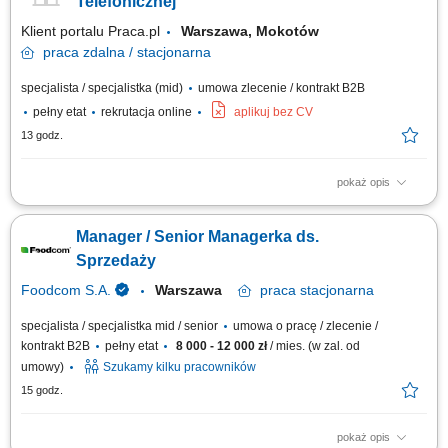
Telefonicznej
Klient portalu Praca.pl
Warszawa, Mokotów
praca
zdalna / stacjonarna
specjalista / specjalistka (mid)
umowa zlecenie / kontrakt B2B
pełny etat
rekrutacja online
aplikuj bez CV
13 godz.
pokaż opis
Telefoniczny kontakt z klientami i aktywna sprzedaż biletów na
wydarzenia; Prezentowanie oferty koncertowej, informowanie o terminach
Manager / Senior Managerka ds.
i lokalizacjach; Doradztwo w wyborze wydarzeń oraz obsługa pytań i
obiekcji klientów; Prowadzenie rozmów sprzedażowych oraz realizacja
Sprzedaży
transakcji;
Foodcom S.A.
Warszawa
praca
stacjonarna
specjalista / specjalistka mid / senior
umowa o pracę / zlecenie /
kontrakt B2B
pełny etat
8 000 - 12 000 zł
/ mies. (w zal. od
umowy)
Szukamy kilku pracowników
15 godz.
pokaż opis