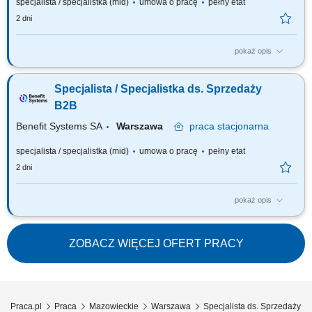
specjalista / specjalistka (mid)
umowa o pracę
pełny etat
2 dni
pokaż opis
Szukamy Ciebie, jeśli: jesteś na początku swojej drogi zawodowej lub
chcesz dalej rozwijać się w pracy z Klientem (szczególnie docenimy
Specjalista / Specjalistka ds. Sprzedaży
pierwsze doświadczenie w pracy w sprzedaży), chcesz rozwijać
kompetencje sprzedażowe i nauczyć się skutecznego dopasowywania
B2B
rozwiązań do potrzeb...
Benefit Systems SA
Warszawa
praca
stacjonarna
specjalista / specjalistka (mid)
umowa o pracę
pełny etat
2 dni
pokaż opis
Wydajesz się być idealnym zawodnikiem :) a więc…. W naszym zespole
będziesz odpowiadać za pozyskiwanie nowych klientów biznesowych;
Zajmiesz się sprzedażą Programu MultiLife oraz MultiSport - jednego z
ZOBACZ WIĘCEJ OFERT PRACY
głównych świadczeń oczekiwanych na rynku pracy oraz otrzymasz bazę
potencjalnych...
Praca.pl
Praca
Mazowieckie
Warszawa
Specjalista ds. Sprzedaży 