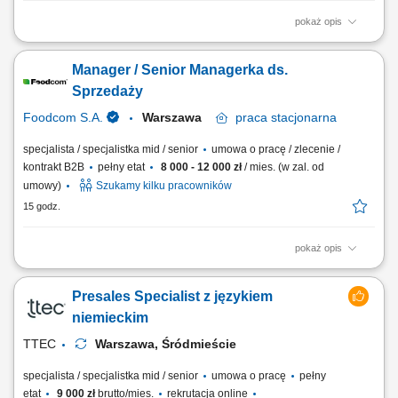
pokaż opis
Telefoniczny kontakt z klientami i aktywna sprzedaż biletów na
wydarzenia; Prezentowanie oferty koncertowej, informowanie o
Manager / Senior Managerka ds.
terminach i lokalizacjach; Doradztwo w wyborze wydarzeń oraz obsługa
pytań i obiekcji klientów; Prowadzenie rozmów sprzedażowych oraz
Sprzedaży
realizacja transakcji;
Foodcom S.A.
Warszawa
praca
stacjonarna
specjalista / specjalistka mid / senior
umowa o pracę / zlecenie /
kontrakt B2B
pełny etat
8 000 - 12 000 zł
/ mies. (w zal. od
umowy)
Szukamy kilku pracowników
15 godz.
pokaż opis
Zadania: Pozyskiwanie nowych partnerów biznesowych w branżach
produkcyjnych (pasze, spożywcza, chemia, FMCG). Samodzielne
Presales Specialist z językiem
prowadzenie negocjacji i monitorowanie całego procesu sprzedaży.
Aktywne poszukiwanie nowych rynków zbytu oraz analiza ich
niemieckim
potencjału. Koordynacja dokumentacji handlowej...
TTEC
Warszawa, Śródmieście
specjalista / specjalistka mid / senior
umowa o pracę
pełny
etat
9 000 zł
brutto/mies.
rekrutacja online