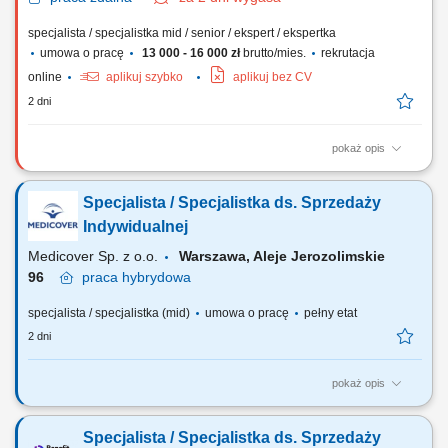
specjalista / specjalistka mid / senior / ekspert / ekspertka
umowa o pracę
13 000 - 16 000 zł
brutto/mies.
rekrutacja
online
aplikuj szybko
aplikuj bez CV
2 dni
pokaż opis
Zadania Rozwój sprzedaży na rynku polskim i europejskim oraz
realizacja planów handlowych; Pozyskiwanie nowych klientów, obsługa
Specjalista / Specjalistka ds. Sprzedaży
sieci handlowych oraz partnerów B2B; Prowadzenie negocjacji,
przygotowywanie ofert i budowanie relacji z klientami; Analiza wyników,
Indywidualnej
marż, rentowności projektów...
Medicover Sp. z o.o.
Warszawa, Aleje Jerozolimskie
96
praca
hybrydowa
specjalista / specjalistka (mid)
umowa o pracę
pełny etat
2 dni
pokaż opis
Szukamy Ciebie, jeśli: jesteś na początku swojej drogi zawodowej lub
chcesz dalej rozwijać się w pracy z Klientem (szczególnie docenimy
Specjalista / Specjalistka ds. Sprzedaży
pierwsze doświadczenie w pracy w sprzedaży), chcesz rozwijać