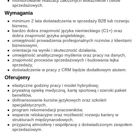
monitorowanie realizacji założonych wskaźników i celów
sprzedażowych.
Wymagania
minimum 2 lata doświadczenia w sprzedaży B2B lub rozwoju
biznesu,
bardzo dobra znajomość języka niemieckiego (C1+) oraz
dobra znajomość języka angielskiego,
umiejętność prowadzenia profesjonalnych rozmów z klientami
biznesowymi,
orientacja na wyniki i skuteczność działania,
umiejętność analitycznego myślenia oraz pracy na danych,
znajomość procesów sprzedażowych i budowania lejka
sprzedaży,
doświadczenie w pracy z CRM będzie dodatkowym atutem.
Oferujemy
elastyczne godziny pracy i model hybrydowy,
prywatną opiekę medyczną, kartę sportową i szeroki pakiet
benefitów,
dofinansowanie kursów językowych oraz szkoleń
specjalistycznych,
program rekomendacji pracowników,
wsparcie relokacyjne oraz możliwość rozwoju kariery w
strukturach międzynarodowych,
przyjazną atmosferę i współpracę z doświadczonym zespołem
sprzedażowym.