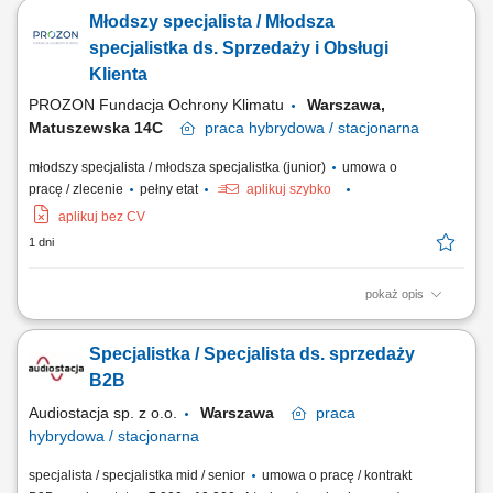
To od Ciebie będzie zależało, czy szybko otrzyma właściwe rozwiązanie
Młodszy specjalista / Młodsza
i odpowiednie wsparcie. szybkie nawiązywanie kontaktu z klientami
przekazanymi do obsługi, diagnozowanie potrzeb i ocena gotowości
specjalistka ds. Sprzedaży i Obsługi
klienta do...
Klienta
PROZON Fundacja Ochrony Klimatu
Warszawa,
Matuszewska 14C
praca
hybrydowa / stacjonarna
młodszy specjalista / młodsza specjalistka (junior)
umowa o
pracę / zlecenie
pełny etat
aplikuj szybko
aplikuj bez CV
1 dni
pokaż opis
Opis stanowiska Nawiązywanie współpracy z nowymi klientami oraz
rozwijanie długofalowych relacji biznesowych. Utrzymywanie
Specjalistka / Specjalista ds. sprzedaży
regularnego kontaktu z obecnymi kontrahentami i zapewnianie
wysokiego standardu obsługi. Przygotowywanie ofert handlowych
B2B
dopasowanych do potrzeb klientów oraz prowadzenie...
Audiostacja sp. z o.o.
Warszawa
praca
hybrydowa / stacjonarna
specjalista / specjalistka mid / senior
umowa o pracę / kontrakt