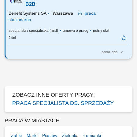
kompetencje sprzedażowe i nauczyć się skutecznego dopasowywania
B2B
rozwiązań do potrzeb...
Benefit Systems SA
Warszawa
praca
stacjonarna
specjalista / specjalistka (mid)
umowa o pracę
pełny etat
2 dni
pokaż opis
Wydajesz się być idealnym zawodnikiem :) a więc…. W naszym
zespole będziesz odpowiadać za pozyskiwanie nowych klientów
biznesowych; Zajmiesz się sprzedażą Programu MultiLife oraz
MultiSport - jednego z głównych świadczeń oczekiwanych na rynku
pracy oraz otrzymasz bazę potencjalnych...
ZOBACZ INNE OFERTY PRACY:
PRACA SPECJALISTA DS. SPRZEDAŻY
PRACA W MIASTACH
Ząbki
Marki
Piastów
Zielonka
Łomianki