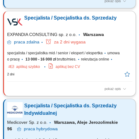
pokaż opis
Zakres obowiązków: Aktywna sprzedaż telefoniczna (wychodząca) do
aptek zgodnie z obowiązującymi standardami firmy. Stałe monitorowanie
Specjalista / Specjalistka ds. Sprzedaży
wyników sprzedaży, analizowanie odchyleń od przypisanych celów
sprzedażowych; Budowanie i utrzymywanie relacji z kierownikami aptek
oraz osobami...
EXPANDIA CONSULTING sp. z o.o.
Warszawa
praca
zdalna
za 2 dni wygasa
specjalista / specjalistka mid / senior / ekspert / ekspertka
umowa
o pracę
13 000 - 16 000 zł
brutto/mies.
rekrutacja online
aplikuj szybko
aplikuj bez CV
2 dni
pokaż opis
Zadania Rozwój sprzedaży na rynku polskim i europejskim oraz
realizacja planów handlowych; Pozyskiwanie nowych klientów, obsługa
Specjalista / Specjalistka ds. Sprzedaży
sieci handlowych oraz partnerów B2B; Prowadzenie negocjacji,
przygotowywanie ofert i budowanie relacji z klientami; Analiza wyników,
Indywidualnej
marż, rentowności projektów...
Medicover Sp. z o.o.
Warszawa, Aleje Jerozolimskie
96
praca
hybrydowa