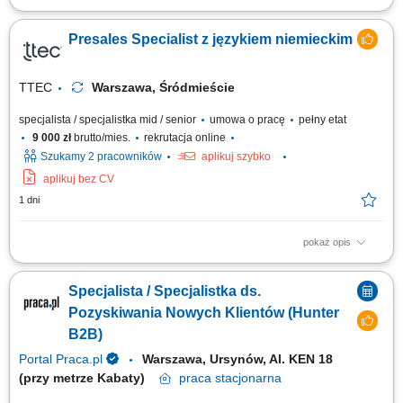
Zadania: Pozyskiwanie nowych partnerów biznesowych w branżach
produkcyjnych (pasze, spożywcza, chemia, FMCG). Samodzielne
Presales Specialist z językiem niemieckim
prowadzenie negocjacji i monitorowanie całego procesu sprzedaży.
Aktywne poszukiwanie nowych rynków zbytu oraz analiza ich potencjału.
Koordynacja dokumentacji handlowej...
TTEC
Warszawa, Śródmieście
specjalista / specjalistka mid / senior
umowa o pracę
pełny etat
9 000 zł
brutto/mies.
rekrutacja online
Szukamy 2 pracowników
aplikuj szybko
aplikuj bez CV
1 dni
pokaż opis
As a Sales Representative (Presales) with German – Hybrid, working on
site in Warsaw, Poland, you’ll be a part of bringing humanity to business.
Specjalista / Specjalistka ds.
#experienceTTEC Our employees have spoken. Our purpose, team, and
company culture are amazing and our Great Place to Work® certification
Pozyskiwania Nowych Klientów (Hunter
in Poland...
B2B)
Portal Praca.pl
Warszawa, Ursynów, Al. KEN 18
(przy metrze Kabaty)
praca
stacjonarna