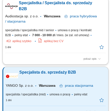
Specjalistka / Specjalista ds. sprzedaży
kontaktu z obecnymi kontrahentami i zapewnianie wysokiego standardu
obsługi. Przygotowywanie ofert handlowych dopasowanych do potrzeb
B2B
klientów oraz prowadzenie...
Audiostacja sp. z o.o.
Warszawa
praca
hybrydowa
/ stacjonarna
specjalista / specjalistka mid / senior
umowa o pracę / kontrakt
B2B
pełny etat
7 000 - 10 000 zł
/ mies. (w zal. od umowy)
aplikuj szybko
aplikuj bez CV
1 dni
pokaż opis
Zakres obowiązków: Obsługa i rozwój relacji z klientami biznesowymi
(m.in. sklepy muzyczne, foto/video, komputerowe, Hi-Fi, gaming, sieci
Specjalista ds. sprzedaży B2B
handlowe) Aktywna współpraca z partnerami w całej Polsce; Realizacja
planów sprzedażowych; Spotkania i wizyty u klientów; Przygotowywanie
ofert...
YANGO Sp. z o.o.
Warszawa
praca
stacjonarna
specjalista / specjalistka (mid)
umowa o pracę
pełny etat
1 dni