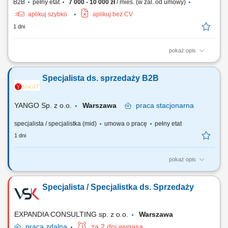
B2B
pełny etat
7 000 - 10 000 zł
/ mies. (w zal. od umowy)
aplikuj szybko
aplikuj bez CV
1 dni
pokaż opis
Zakres obowiązków: Obsługa i rozwój relacji z klientami biznesowymi
(m.in. sklepy muzyczne, foto/video, komputerowe, Hi-Fi, gaming, sieci
Specjalista ds. sprzedaży B2B
handlowe) Aktywna współpraca z partnerami w całej Polsce; Realizacja
planów sprzedażowych; Spotkania i wizyty u klientów; Przygotowywanie
ofert...
YANGO Sp. z o.o.
Warszawa
praca
stacjonarna
specjalista / specjalistka (mid)
umowa o pracę
pełny etat
1 dni
pokaż opis
Zakres obowiązków: Aktywna sprzedaż telefoniczna (wychodząca) do
aptek zgodnie z obowiązującymi standardami firmy. Stałe
Specjalista / Specjalistka ds. Sprzedaży
monitorowanie wyników sprzedaży, analizowanie odchyleń od
przypisanych celów sprzedażowych; Budowanie i utrzymywanie relacji
z kierownikami aptek oraz osobami...
EXPANDIA CONSULTING sp. z o.o.
Warszawa
praca
zdalna
za 2 dni wygasa