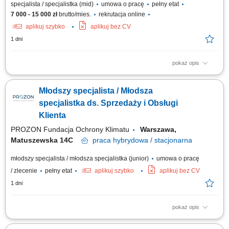
specjalista / specjalistka (mid)
umowa o pracę
pełny etat
7 000 - 15 000 zł
brutto/mies.
rekrutacja online
aplikuj szybko
aplikuj bez CV
1 dni
pokaż opis
Zakres obowiązków: Będziesz pierwszą osobą, z którą rozmawia klient.
To od Ciebie będzie zależało, czy szybko otrzyma właściwe rozwiązanie i
Młodszy specjalista / Młodsza
odpowiednie wsparcie. szybkie nawiązywanie kontaktu z klientami
przekazanymi do obsługi, diagnozowanie potrzeb i ocena gotowości
specjalistka ds. Sprzedaży i Obsługi
klienta do...
Klienta
PROZON Fundacja Ochrony Klimatu
Warszawa,
Matuszewska 14C
praca
hybrydowa / stacjonarna
młodszy specjalista / młodsza specjalistka (junior)
umowa o pracę
/ zlecenie
pełny etat
aplikuj szybko
aplikuj bez CV
1 dni
pokaż opis
Opis stanowiska Nawiązywanie współpracy z nowymi klientami oraz
rozwijanie długofalowych relacji biznesowych. Utrzymywanie regularnego