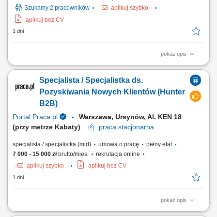
Szukamy 2 pracowników
aplikuj szybko
aplikuj bez CV
1 dni
pokaż opis
As a Sales Representative (Presales) with German – Hybrid, working on
site in Warsaw, Poland, you’ll be a part of bringing humanity to business.
Specjalista / Specjalistka ds.
#experienceTTEC Our employees have spoken. Our purpose, team,
and company culture are amazing and our Great Place to Work®
Pozyskiwania Nowych Klientów (Hunter
certification in Poland...
B2B)
Portal Praca.pl
Warszawa, Ursynów, Al. KEN 18
(przy metrze Kabaty)
praca
stacjonarna
specjalista / specjalistka (mid)
umowa o pracę
pełny etat
7 000 - 15 000 zł
brutto/mies.
rekrutacja online
aplikuj szybko
aplikuj bez CV
1 dni
pokaż opis
Zakres obowiązków: Będziesz pierwszą osobą, z którą rozmawia klient.