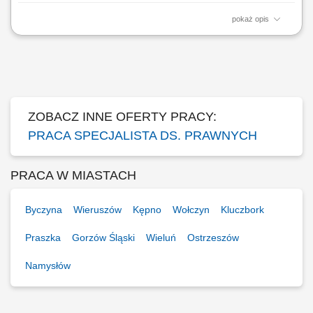
pokaż opis
Koordynowanie działań związanych z zarządzaniem i komercjalizacją
nieruchomości. Pozyskiwanie nowych lokalizacji oraz najemców
powierzchni handlowych i usługowych. Prowadzenie negocjacji
dotyczących najmu oraz współpraca z partnerami biznesowymi. Nadzór
nad nieruchomościami własnymi i...
ZOBACZ INNE OFERTY PRACY:
PRACA SPECJALISTA DS. PRAWNYCH
PRACA W MIASTACH
Byczyna
Wieruszów
Kępno
Wołczyn
Kluczbork
Praszka
Gorzów Śląski
Wieluń
Ostrzeszów
Namysłów