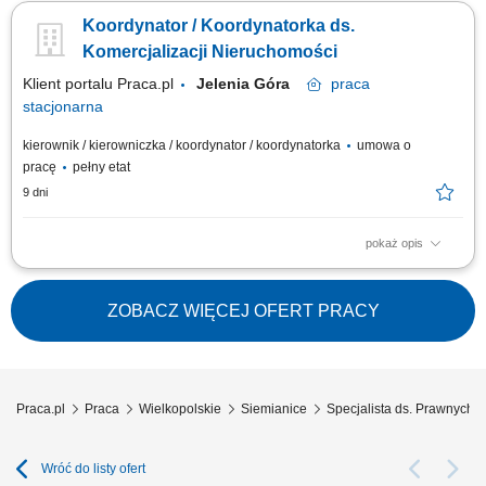
nieruchomości. Pozyskiwanie nowych lokalizacji oraz najemców
Koordynator / Koordynatorka ds.
powierzchni handlowych i usługowych. Prowadzenie negocjacji
dotyczących najmu oraz współpraca z partnerami biznesowymi. Nadzór
Komercjalizacji Nieruchomości
nad nieruchomościami własnymi i...
Klient portalu Praca.pl
Jelenia Góra
praca
stacjonarna
kierownik / kierowniczka / koordynator / koordynatorka
umowa o
pracę
pełny etat
9 dni
pokaż opis
Koordynowanie działań związanych z zarządzaniem i komercjalizacją
nieruchomości. Pozyskiwanie nowych lokalizacji oraz najemców
powierzchni handlowych i usługowych. Prowadzenie negocjacji
ZOBACZ WIĘCEJ OFERT PRACY
dotyczących najmu oraz współpraca z partnerami biznesowymi. Nadzór
nad nieruchomościami własnymi i...
Praca.pl
Praca
Wielkopolskie
Siemianice
Specjalista ds. Prawnych 
Wróć do listy ofert