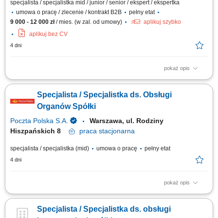
specjalista / specjalistka mid / junior / senior / ekspert / ekspertka
umowa o pracę / zlecenie / kontrakt B2B
pełny etat
9 000 - 12 000 zł
/ mies. (w zal. od umowy)
aplikuj szybko
aplikuj bez CV
4 dni
pokaż opis
obsługa bieżąca telefoniczna i emailowa przypisanej grupy klientów
(zagadnienia podatkowe, prawne, biznesowe); obsługa bezpośrednia
Specjalista / Specjalistka ds. Obsługi
przypisanej grupy klientów; kontakt z urzędami w sprawach klientów;
sporządzanie pism i druków w sprawach związanych z obsługą; obsługa
Organów Spółki
dokumentacji...
Poczta Polska S.A.
Warszawa, ul. Rodziny
Hiszpańskich 8
praca
stacjonarna
specjalista / specjalistka (mid)
umowa o pracę
pełny etat
4 dni
pokaż opis
Miejsce pracy: Warszawa, ul. Rodziny Hiszpańskich 8; jednostka
organizacyjna: Biuro Zarządu Rodzaj zatrudnienia: umowa o pracę na
Specjalista / Specjalistka ds. obsługi
cały etat, praca stacjonarna od poniedziałku do piątku Twoje zadania: