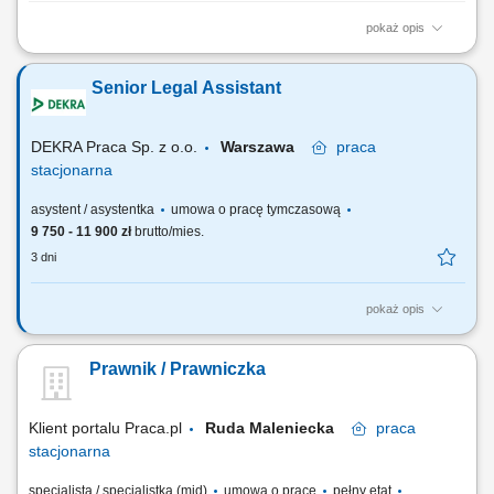
pokaż opis
Koordynowanie działań związanych z zarządzaniem i komercjalizacją
nieruchomości. Pozyskiwanie nowych lokalizacji oraz najemców
Senior Legal Assistant
powierzchni handlowych i usługowych. Prowadzenie negocjacji
dotyczących najmu oraz współpraca z partnerami biznesowymi. Nadzór
nad nieruchomościami własnymi i...
DEKRA Praca Sp. z o.o.
Warszawa
praca
stacjonarna
asystent / asystentka
umowa o pracę tymczasową
9 750 - 11 900 zł
brutto/mies.
3 dni
pokaż opis
Responsibilities: Provide legal support in the areas of EU law: external
borders, staff rules and regulations, case law, financial rules and
Prawnik / Prawniczka
regulations, personal data protection rules and regulations; Provide
legal support in the areas of Polish law: civil law, tax-related matters,
administrative...
Klient portalu Praca.pl
Ruda Maleniecka
praca
stacjonarna
specjalista / specjalistka (mid)
umowa o pracę
pełny etat