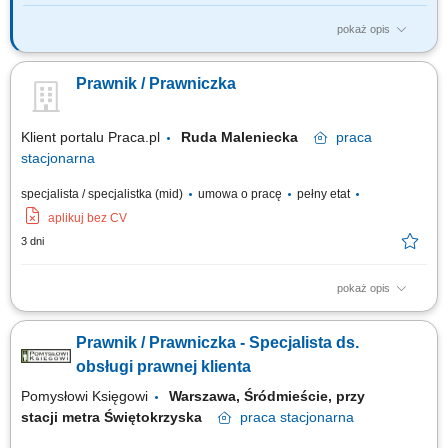
pokaż opis
Responsibilities: Provide legal support in the areas of EU law: external
borders, staff rules and regulations, case law, financial rules and
Prawnik / Prawniczka
regulations, personal data protection rules and regulations; Provide legal
support in the areas of Polish law: civil law, tax-related matters,
administrative...
Klient portalu Praca.pl
Ruda Maleniecka
praca
stacjonarna
specjalista / specjalistka (mid)
umowa o pracę
pełny etat
aplikuj bez CV
3 dni
pokaż opis
Sporządzanie, weryfikacja oraz nadzór nad obiegiem umów i aneksów z
podwykonawcami; Udział w negocjacjach umów z podwykonawcami oraz
Prawnik / Prawniczka - Specjalista ds.
ich zgłaszanie do Zamawiającego; Tworzenie i analiza korespondencji
kontraktowej oraz identyfikacja zdarzeń roszczeniowych; Prowadzenie
obsługi prawnej klienta
dokumentacji budowy w...
Pomysłowi Księgowi
Warszawa, Śródmieście, przy
stacji metra Świętokrzyska
praca
stacjonarna