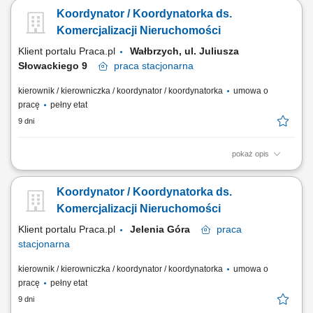
Organizacyjna obsługa posiedzeń Zarządu, w tym przygotowanie
Koordynator / Koordynatorka ds.
materiałów oraz protokołowanie spotkań. Współpraca i bieżący kontakt
z zarządami spółek zależnych. Obsługa spraw korporacyjnych, w tym
Komercjalizacji Nieruchomości
przygotowywanie...
Klient portalu Praca.pl
Wałbrzych, ul. Juliusza
Słowackiego 9
praca
stacjonarna
kierownik / kierowniczka / koordynator / koordynatorka
umowa o
pracę
pełny etat
9 dni
pokaż opis
Koordynowanie działań związanych z zarządzaniem i komercjalizacją
nieruchomości. Pozyskiwanie nowych lokalizacji oraz najemców
Koordynator / Koordynatorka ds.
powierzchni handlowych i usługowych. Prowadzenie negocjacji
dotyczących najmu oraz współpraca z partnerami biznesowymi. Nadzór
Komercjalizacji Nieruchomości
nad nieruchomościami własnymi i...
Klient portalu Praca.pl
Jelenia Góra
praca
stacjonarna
kierownik / kierowniczka / koordynator / koordynatorka
umowa o
pracę
pełny etat
9 dni