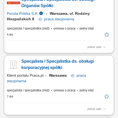
przypisanej grupy klientów; kontakt z urzędami w sprawach klientów;
sporządzanie pism i druków w sprawach związanych z obsługą;
Organów Spółki
obsługa dokumentacji...
Poczta Polska S.A.
Warszawa, ul. Rodziny
Hiszpańskich 8
praca
stacjonarna
specjalista / specjalistka (mid)
umowa o pracę
pełny etat
4 dni
pokaż opis
Miejsce pracy: Warszawa, ul. Rodziny Hiszpańskich 8; jednostka
organizacyjna: Biuro Zarządu Rodzaj zatrudnienia: umowa o pracę na
Specjalista / Specjalistka ds. obsługi
cały etat, praca stacjonarna od poniedziałku do piątku Twoje zadania:
przygotowywanie analiz dotyczących organów Poczty Polskiej S.A.
korporacyjnej spółki
obsługa Organów...
Klient portalu Praca.pl
Warszawa
praca
stacjonarna
specjalista / specjalistka (mid)
umowa o pracę
pełny etat
7 dni
pokaż opis
Przygotowywanie analiz dotyczących funkcjonowania organów spółki.