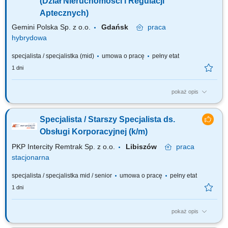
(Dział Nieruchomości i Regulacji
Aptecznych)
Gemini Polska Sp. z o.o.
Gdańsk
praca
hybrydowa
specjalista / specjalistka (mid)
umowa o pracę
pełny etat
1 dni
pokaż opis
Masz doświadczenie w przygotowywaniu i negocjowaniu umów,
szczególnie dotyczących najmu lokali? Potrafisz analizować stan prawny
Specjalista / Starszy Specjalista ds.
nieruchomości, interpretować przepisy i przekładać wnioski prawne na
konkretne rekomendacje biznesowe? Dołącz do Gemini.pl i obejmij rolę,
Obsługi Korporacyjnej (k/m)
w której będziesz...
PKP Intercity Remtrak Sp. z o.o.
Libiszów
praca
stacjonarna
specjalista / specjalistka mid / senior
umowa o pracę
pełny etat
1 dni
pokaż opis
Opis stanowiska: Kompleksowa obsługa organizacyjno-korporacyjna