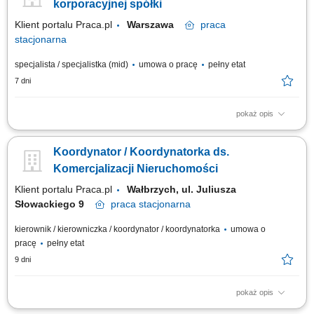
przygotowywanie analiz dotyczących organów Poczty Polskiej S.A.
korporacyjnej spółki
obsługa Organów...
Klient portalu Praca.pl
Warszawa
praca
stacjonarna
specjalista / specjalistka (mid)
umowa o pracę
pełny etat
7 dni
pokaż opis
Przygotowywanie analiz dotyczących funkcjonowania organów spółki.
Organizacyjna obsługa posiedzeń Zarządu, w tym przygotowanie
Koordynator / Koordynatorka ds.
materiałów oraz protokołowanie spotkań. Współpraca i bieżący kontakt z
zarządami spółek zależnych. Obsługa spraw korporacyjnych, w tym
Komercjalizacji Nieruchomości
przygotowywanie...
Klient portalu Praca.pl
Wałbrzych, ul. Juliusza
Słowackiego 9
praca
stacjonarna
kierownik / kierowniczka / koordynator / koordynatorka
umowa o
pracę
pełny etat
9 dni
pokaż opis
Koordynowanie działań związanych z zarządzaniem i komercjalizacją