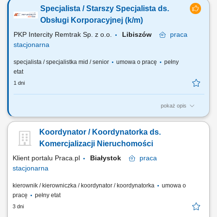
szczególnie dotyczących najmu lokali? Potrafisz analizować stan
Specjalista / Starszy Specjalista ds.
prawny nieruchomości, interpretować przepisy i przekładać wnioski
prawne na konkretne rekomendacje biznesowe? Dołącz do Gemini.pl i
Obsługi Korporacyjnej (k/m)
obejmij rolę, w której będziesz...
PKP Intercity Remtrak Sp. z o.o.
Libiszów
praca
stacjonarna
specjalista / specjalistka mid / senior
umowa o pracę
pełny
etat
1 dni
pokaż opis
Opis stanowiska: Kompleksowa obsługa organizacyjno-korporacyjna
Organów Spółki, Zarządzanie dokumentacją korporacyjną Spółki oraz
Koordynator / Koordynatorka ds.
przepływem informacji pomiędzy Zarządem a jednostkami
organizacyjnymi, Koordynacja posiedzeń Zarządu i przepływu
Komercjalizacji Nieruchomości
informacji związanych z realizacją...
Klient portalu Praca.pl
Białystok
praca
stacjonarna
kierownik / kierowniczka / koordynator / koordynatorka
umowa o
pracę
pełny etat
3 dni