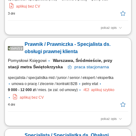
aplikuj bez CV
3 dni
pokaż opis
Sporządzanie, weryfikacja oraz nadzór nad obiegiem umów i aneksów
z podwykonawcami; Udział w negocjacjach umów z podwykonawcami
Prawnik / Prawniczka - Specjalista ds.
oraz ich zgłaszanie do Zamawiającego; Tworzenie i analiza
korespondencji kontraktowej oraz identyfikacja zdarzeń
obsługi prawnej klienta
roszczeniowych; Prowadzenie dokumentacji budowy w...
Pomysłowi Księgowi
Warszawa, Śródmieście, przy
stacji metra Świętokrzyska
praca
stacjonarna
specjalista / specjalistka mid / junior / senior / ekspert / ekspertka
umowa o pracę / zlecenie / kontrakt B2B
pełny etat
9 000 - 12 000 zł
/ mies. (w zal. od umowy)
aplikuj szybko
aplikuj bez CV
4 dni
pokaż opis
obsługa bieżąca telefoniczna i emailowa przypisanej grupy klientów
(zagadnienia podatkowe, prawne, biznesowe); obsługa bezpośrednia
Specjalista / Specjalistka ds. Obsługi