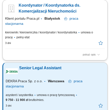
Organów Spółki, Zarządzanie dokumentacją korporacyjną Spółki oraz
Koordynator / Koordynatorka ds.
przepływem informacji pomiędzy Zarządem a jednostkami
organizacyjnymi, Koordynacja posiedzeń Zarządu i przepływu informacji
Komercjalizacji Nieruchomości
związanych z realizacją...
Klient portalu Praca.pl
Białystok
praca
stacjonarna
kierownik / kierowniczka / koordynator / koordynatorka
umowa o
pracę
pełny etat
3 dni
pokaż opis
Koordynowanie działań związanych z zarządzaniem i komercjalizacją
nieruchomości. Pozyskiwanie nowych lokalizacji oraz najemców
Senior Legal Assistant
powierzchni handlowych i usługowych. Prowadzenie negocjacji
dotyczących najmu oraz współpraca z partnerami biznesowymi. Nadzór
nad nieruchomościami własnymi i...
DEKRA Praca Sp. z o.o.
Warszawa
praca
stacjonarna
asystent / asystentka
umowa o pracę tymczasową
9 750 - 11 900 zł
brutto/mies.
3 dni