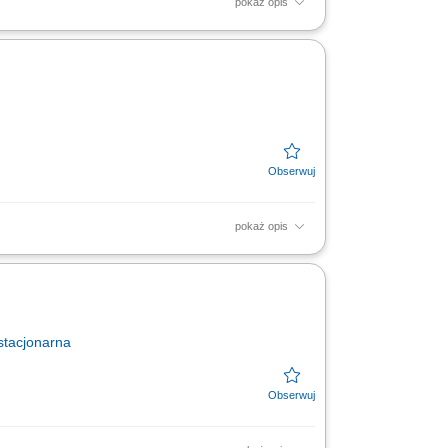
pokaż opis
yczne układanie produktów mięsnych,
 poprzez...
pokaż opis
ść; monitorowanie terminów przydatności
na stanowisku;
stacjonarna