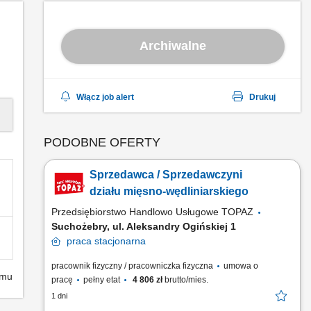
Archiwalne
Włącz job alert
Drukuj
PODOBNE OFERTY
Sprzedawca / Sprzedawczyni
działu mięsno-wędliniarskiego
Przedsiębiorstwo Handlowo Usługowe TOPAZ
Suchożebry, ul. Aleksandry Ogińskiej 1
praca
stacjonarna
pracownik fizyczny / pracowniczka fizyczna
umowa o
emu
pracę
pełny etat
4 806 zł
brutto/mies.
1 dni