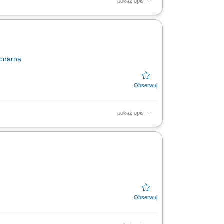
pokaż opis
ciwą ekspozycję towarów na dziale świeżym -
jonarna
pokaż opis
ciwą ekspozycję towarów na dziale świeżym -