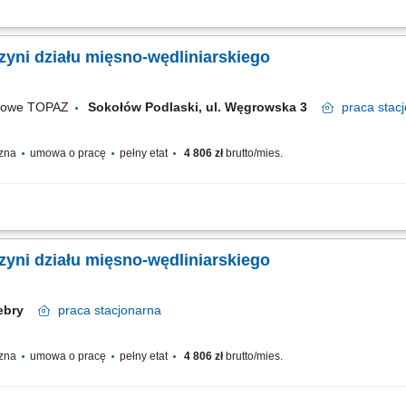
fesjonalnej obsługi Klientów zgodnie ze standardami sieci Topaz, dbałość o właś
owanie terminów przydatności do spożycia, aktywna sprzedaż produktów, dbałość...
yni działu mięsno-wędliniarskiego
ugowe TOPAZ
Sokołów Podlaski, ul. Węgrowska 3
praca
stac
czna
umowa o pracę
pełny etat
4 806 zł
brutto/mies.
fesjonalnej obsługi Klientów zgodnie ze standardami sieci Topaz, dbałość o właś
owanie terminów przydatności do spożycia, aktywna sprzedaż produktów, dbałość...
yni działu mięsno-wędliniarskiego
żebry
praca
stacjonarna
czna
umowa o pracę
pełny etat
4 806 zł
brutto/mies.