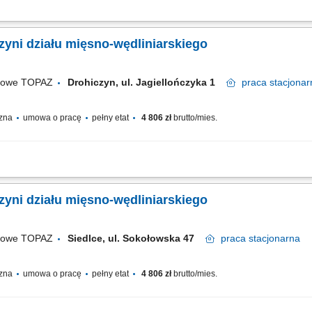
tami świeżymi oraz udzielanie informacji o asortymencie; przygotowywanie i estet
wanie jakości produktów i terminów przydatności do spożycia; wspieranie sprzedaży
yni działu mięsno-wędliniarskiego
ugowe TOPAZ
Drohiczyn, ul. Jagiellończyka 1
praca
stacjonar
czna
umowa o pracę
pełny etat
4 806 zł
brutto/mies.
fesjonalnej obsługi Klientów zgodnie ze standardami sieci Topaz dbałość o właśc
e terminów przydatności do spożycia aktywna sprzedaż produktów dbałość o...
yni działu mięsno-wędliniarskiego
ugowe TOPAZ
Siedlce, ul. Sokołowska 47
praca
stacjonarna
czna
umowa o pracę
pełny etat
4 806 zł
brutto/mies.