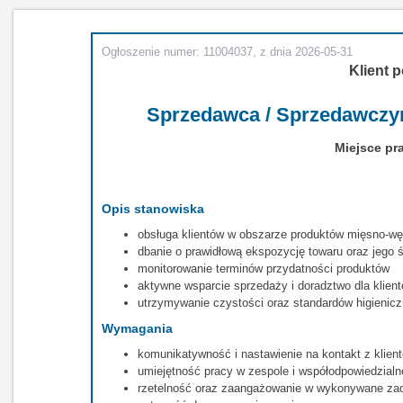
Ogłoszenie numer: 11004037, z dnia 2026-05-31
Klient p
Sprzedawca / Sprzedawczyn
Miejsce pra
Opis stanowiska
obsługa klientów w obszarze produktów mięsno-węd
dbanie o prawidłową ekspozycję towaru oraz jego 
monitorowanie terminów przydatności produktów
aktywne wsparcie sprzedaży i doradztwo dla klien
utrzymywanie czystości oraz standardów higienic
Wymagania
komunikatywność i nastawienie na kontakt z klien
umiejętność pracy w zespole i współodpowiedzial
rzetelność oraz zaangażowanie w wykonywane za