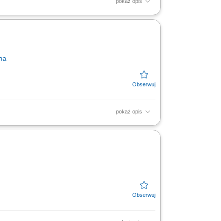
pokaż opis
yczne układanie produktów mięsnych,
 poprzez...
na
pokaż opis
iwą ekspozycję towarów na dziale świeżym -