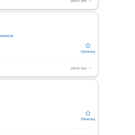
pokaż opis
tów, w tym mięsa, wędlin i serów, aktywna
iska pracy.
jonarna
pokaż opis
tów, w tym mięsa, wędlin i serów, aktywna
iska pracy.