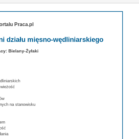
ortalu Praca.pl
i działu mięsno-wędliniarskiego
cy: Bielany-Żyłaki
liniarskich
świeżość
tów
znych na stanowisku
tem
ność
dania