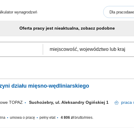
lkulator wynagrodzeń
Dla pracodaw
Oferta pracy jest nieaktualna, zobacz podobne
yni działu mięsno-wędliniarskiego
ugowe TOPAZ
Suchożebry, ul. Aleksandry Ogińskiej 1
praca
czna
umowa o pracę
pełny etat
4 806 zł
brutto/mies.