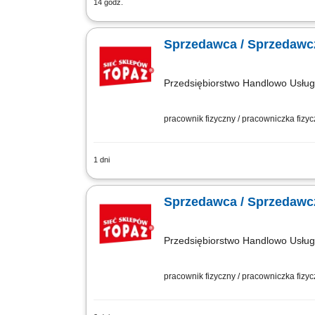
14 godz.
obsługa klientów przy stoisku z produk
wędliniarskich i nabiałowych; kontrolo
Sprzedawca / Sprzedawcz
Przedsiębiorstwo Handlowo Usł
pracownik fizyczny / pracowniczka fizy
1 dni
Twoje główne zadania: zapewnienie pro
mięso, wędliny, sery itp. monitorowani
Sprzedawca / Sprzedawcz
Przedsiębiorstwo Handlowo Usł
pracownik fizyczny / pracowniczka fizy