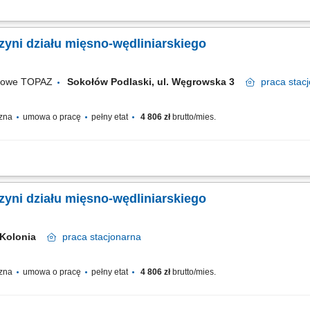
nie z obowiązującymi standardami jakości, dbanie o estetyczną ekspozycję produk
torowanie terminów przydatności produktów, utrzymanie porządku i higieny stanow
yni działu mięsno-wędliniarskiego
ugowe TOPAZ
Sokołów Podlaski, ul. Węgrowska 3
praca
stac
czna
umowa o pracę
pełny etat
4 806 zł
brutto/mies.
nie z obowiązującymi standardami jakości, dbanie o estetyczną ekspozycję produk
torowanie terminów przydatności produktów, utrzymanie porządku i higieny stanow
yni działu mięsno-wędliniarskiego
-Kolonia
praca
stacjonarna
czna
umowa o pracę
pełny etat
4 806 zł
brutto/mies.