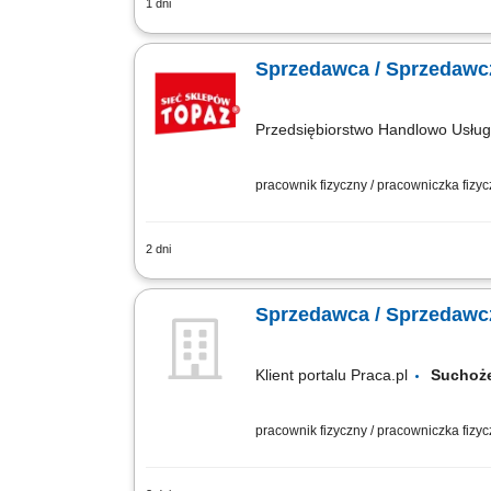
1 dni
Twoje główne zadania: zapewnienie pro
mięso, wędliny, sery itp. oraz monitor
Sprzedawca / Sprzedawcz
Przedsiębiorstwo Handlowo Usł
pracownik fizyczny / pracowniczka fizy
2 dni
Twoje główne zadania: zapewnienie pro
mięso, wędliny, sery itp. oraz monitor
Sprzedawca / Sprzedawcz
Klient portalu Praca.pl
Sucho
pracownik fizyczny / pracowniczka fizy