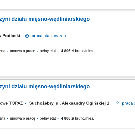
tami świeżymi oraz udzielanie informacji o asortymencie; przygotowywanie i estet
wanie jakości produktów i terminów przydatności do spożycia; wspieranie sprzedaży
yni działu mięsno-wędliniarskiego
w Podlaski
praca
stacjonarna
czna
umowa o pracę
pełny etat
4 806 zł
brutto/mies.
 mięsno-wędliniarskich; dbanie o prawidłową ekspozycję towaru oraz jego świeżo
 i doradztwo dla klientów; utrzymywanie czystości oraz standardów higienicznych 
yni działu mięsno-wędliniarskiego
ugowe TOPAZ
Suchożebry, ul. Aleksandry Ogińskiej 1
praca
czna
umowa o pracę
pełny etat
4 806 zł
brutto/mies.