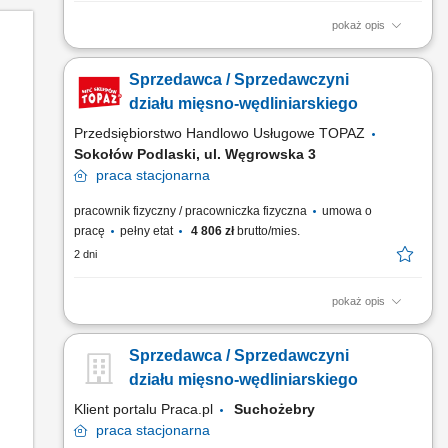
pokaż opis
Twoje główne zadania: zapewnienie profesjonalnej obsługi
Klientów zgodnie ze standardami sieci Topaz, dbałość o
Sprzedawca / Sprzedawczyni
właściwą ekspozycję towarów na dziale świeżym - mięso,
wędliny, sery itp. oraz monitorowanie terminów przydatności do
działu mięsno-wędliniarskiego
spożycia, aktywna sprzedaż produktów, dbałość...
Przedsiębiorstwo Handlowo Usługowe TOPAZ
Sokołów Podlaski, ul. Węgrowska 3
praca
stacjonarna
pracownik fizyczny / pracowniczka fizyczna
umowa o
pracę
pełny etat
4 806 zł
brutto/mies.
2 dni
pokaż opis
Twoje główne zadania: zapewnienie profesjonalnej obsługi
Klientów zgodnie ze standardami sieci Topaz, dbałość o
Sprzedawca / Sprzedawczyni
właściwą ekspozycję towarów na dziale świeżym - mięso,
wędliny, sery itp. oraz monitorowanie terminów przydatności do
działu mięsno-wędliniarskiego
spożycia, aktywna sprzedaż produktów, dbałość...
Klient portalu Praca.pl
Suchożebry
praca
stacjonarna