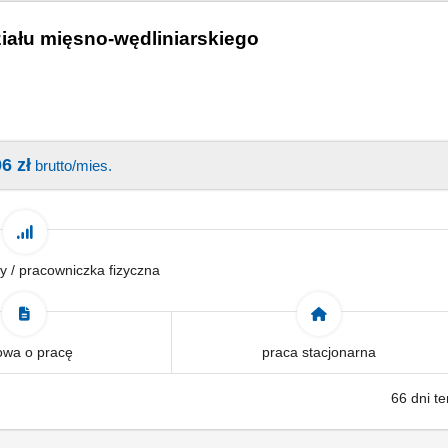
iału mięsno-wędliniarskiego
6 zł
brutto/mies.
y / pracowniczka fizyczna
wa o pracę
praca stacjonarna
66 dni t