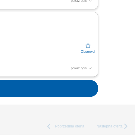
pokaż opis
iwą ekspozycję towarów na dziale świeżym -
pokaż opis
iwą ekspozycję towarów na dziale świeżym -
Poprzednia
oferta
Następna
oferta