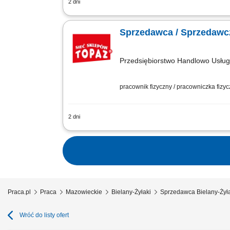
2 dni
Twoje główne zadania: zapewnienie pro
mięso, wędliny, sery itp. monitorowani
Sprzedawca / Sprzedawcz
Przedsiębiorstwo Handlowo Usł
pracownik fizyczny / pracowniczka fizy
2 dni
Twoje główne zadania: zapewnienie pro
mięso, wędliny, sery itp. monitorowani
Praca.pl
Praca
Mazowieckie
Bielany-Żyłaki
Sprzedawca Bielany-Żył
Wróć do listy ofert