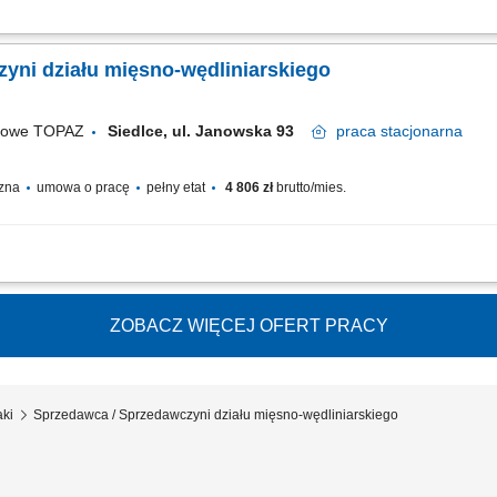
fesjonalnej obsługi Klientów zgodnie ze standardami sieci Topaz dbałość o właśc
e terminów przydatności do spożycia aktywna sprzedaż produktów dbałość o...
yni działu mięsno-wędliniarskiego
ugowe TOPAZ
Siedlce, ul. Janowska 93
praca
stacjonarna
czna
umowa o pracę
pełny etat
4 806 zł
brutto/mies.
fesjonalnej obsługi Klientów zgodnie ze standardami sieci Topaz dbałość o właśc
e terminów przydatności do spożycia aktywna sprzedaż produktów dbałość o...
ZOBACZ WIĘCEJ OFERT PRACY
aki
Sprzedawca / Sprzedawczyni działu mięsno-wędliniarskiego