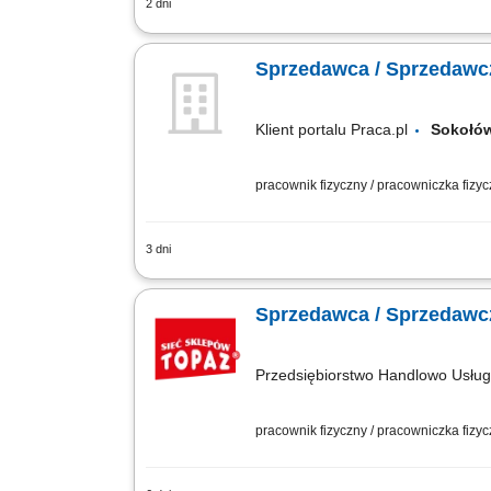
2 dni
obsługa klientów przy stoisku z produk
wędliniarskich i nabiałowych; kontrolo
Sprzedawca / Sprzedawcz
Klient portalu Praca.pl
Sokołó
pracownik fizyczny / pracowniczka fizy
3 dni
obsługa klientów w obszarze produktów
produktów; aktywne wsparcie sprzedaży
Sprzedawca / Sprzedawcz
Przedsiębiorstwo Handlowo Usł
pracownik fizyczny / pracowniczka fizy