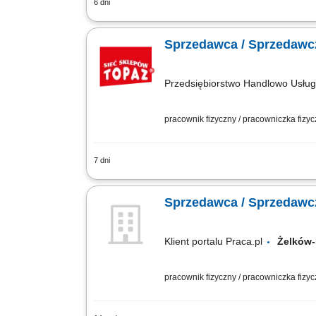
6 dni
Opis stanowiska: obsługa Klientów zgod
sprzedaż i doradztwo produktowe, moni
Sprzedawca / Sprzedawcz
Przedsiębiorstwo Handlowo Usł
pracownik fizyczny / pracowniczka fizy
7 dni
Opis stanowiska: obsługa Klientów zgod
sprzedaż i doradztwo produktowe, moni
Sprzedawca / Sprzedawcz
Klient portalu Praca.pl
Żelków
pracownik fizyczny / pracowniczka fizy