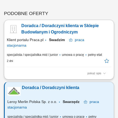
PODOBNE OFERTY
Doradca / Doradczyni klienta w Sklepie
Budowlanym i Ogrodniczym
Klient portalu Praca.pl
Swadzim
praca
stacjonarna
specjalista / specjalistka mid / junior
umowa o pracę
pełny etat
2 dni
pokaż opis
Pomoc klientom w wyborze produktów oraz zapewnienie profesjonalnej
obsługi. Realizacja celów sprzedażowych poprzez aktywne doradztwo.
Doradca / Doradczyni klienta
Przygotowywanie zamówień i monitorowanie ich realizacji. Dbanie o
prawidłową prezentację produktów oraz dostępność asortymentu.
Współpraca z innymi...
Leroy Merlin Polska Sp. z o.o.
Swarzędz
praca
stacjonarna
specjalista / specjalistka mid / junior
umowa o pracę
pełny