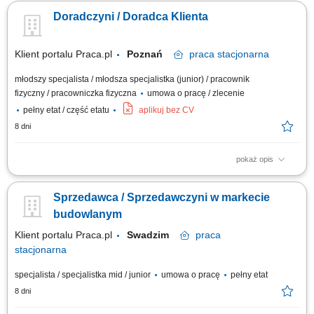
doświadczenia
Doradczyni / Doradca Klienta
Klient portalu Praca.pl
Poznań
praca
stacjonarna
młodszy specjalista / młodsza specjalistka (junior) / pracownik
fizyczny / pracowniczka fizyczna
umowa o pracę / zlecenie
pełny etat / część etatu
aplikuj bez CV
8 dni
pokaż opis
Praca dla osób z doświadczeniem lub bez.
Sprzedawca / Sprzedawczyni w markecie
budowlanym
Klient portalu Praca.pl
Swadzim
praca
stacjonarna
specjalista / specjalistka mid / junior
umowa o pracę
pełny etat
8 dni