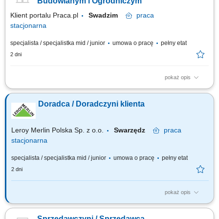
Budowlanym i Ogrodniczym
Klient portalu Praca.pl
Swadzim
praca
stacjonarna
specjalista / specjalistka mid / junior
umowa o pracę
pełny etat
2 dni
pokaż opis
Pomoc klientom w wyborze produktów oraz zapewnienie profesjonalnej
obsługi. Realizacja celów sprzedażowych poprzez aktywne doradztwo.
Doradca / Doradczyni klienta
Przygotowywanie zamówień i monitorowanie ich realizacji. Dbanie o
prawidłową prezentację produktów oraz dostępność asortymentu.
Współpraca z innymi...
Leroy Merlin Polska Sp. z o.o.
Swarzędz
praca
stacjonarna
specjalista / specjalistka mid / junior
umowa o pracę
pełny etat
2 dni
pokaż opis
Co będziesz robić? Twój start z Buddym: przez pierwsze 4 miesiące
będziesz pracować na dziale oraz zdobywać wiedzę sprzedażową przy
Sprzedawczyni / Sprzedawca -