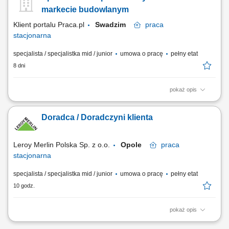
markecie budowlanym
Klient portalu Praca.pl
Swadzim
praca
stacjonarna
specjalista / specjalistka mid / junior
umowa o pracę
pełny etat
8 dni
pokaż opis
Codzienny kontakt z klientami i wsparcie ich w podejmowaniu decyzji
zakupowych. Prezentowanie produktów, odpowiadanie na pytania oraz
Doradca / Doradczyni klienta
proponowanie najlepszych rozwiązań. Obsługa zamówień i
koordynowanie ich realizacji. Uzupełnianie produktów na półkach oraz
dbanie o atrakcyjny wygląd...
Leroy Merlin Polska Sp. z o.o.
Opole
praca
stacjonarna
specjalista / specjalistka mid / junior
umowa o pracę
pełny etat
10 godz.
pokaż opis
Co będziesz robić? Twój start z Buddym: przez pierwsze 4 miesiące