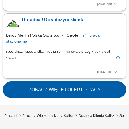
pokaż opis
Codzienny kontakt z klientami i wsparcie ich w podejmowaniu decyzji
zakupowych. Prezentowanie produktów, odpowiadanie na pytania oraz
Doradca / Doradczyni klienta
proponowanie najlepszych rozwiązań. Obsługa zamówień i
koordynowanie ich realizacji. Uzupełnianie produktów na półkach oraz
dbanie o atrakcyjny wygląd...
Leroy Merlin Polska Sp. z o.o.
Opole
praca
stacjonarna
specjalista / specjalistka mid / junior
umowa o pracę
pełny etat
10 godz.
pokaż opis
Co będziesz robić? Twój start z Buddym: przez pierwsze 4 miesiące
będziesz pracować na dziale oraz zdobywać wiedzę sprzedażową przy
wsparciu opiekuna wdrożenia i zespołu, Aktywna sprzedaż i doradztwo:
ZOBACZ WIĘCEJ OFERT PRACY
będziesz sprzedawać i doradzać klientom w wyborze najlepszych
produktów i usług,...
Praca.pl
Praca
Wielkopolskie
Kalisz
Doradca Klienta Kalisz
Sprze