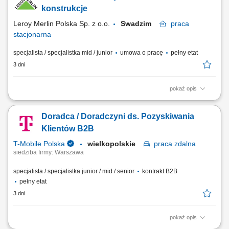
konstrukcje
Leroy Merlin Polska Sp. z o.o.
Swadzim
praca
stacjonarna
specjalista / specjalistka mid / junior
umowa o pracę
pełny etat
3 dni
pokaż opis
Co będziesz robić? Twój start z Buddym: przez pierwsze 4 miesiące
będziesz pracować na dziale oraz zdobywać wiedzę sprzedażową przy
Doradca / Doradczyni ds. Pozyskiwania
wsparciu opiekuna wdrożenia i zespołu, Aktywna sprzedaż i doradztwo:
będziesz sprzedawać i doradzać klientom w wyborze najlepszych
Klientów B2B
produktów i usług,...
T-Mobile Polska
wielkopolskie
praca
zdalna
siedziba firmy: Warszawa
specjalista / specjalistka junior / mid / senior
kontrakt B2B
pełny etat
3 dni
pokaż opis
Zadania, które na Ciebie czekają: Aktywne pozyskiwanie nowych