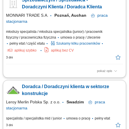
wsparciu opiekuna wdrożenia i zespołu, Aktywna sprzedaż i doradztwo:
będziesz sprzedawać i doradzać klientom w wyborze najlepszych
Doradczyni Klienta / Doradca Klienta
produktów i usług,...
MONNARI TRADE S.A.
Poznań, Auchan
praca
stacjonarna
młodszy specjalista / młodsza specjalistka (junior) / pracownik
fizyczny / pracowniczka fizyczna
umowa o pracę / zlecenie
pełny etat / część etatu
Szukamy kilku pracowników
aplikuj szybko
aplikuj bez CV
3 dni
pokaż opis
Salon Monnari Praca od zaraz Praca dla osób z doświadczeniem i bez
doświadczenia
Doradca / Doradczyni klienta w sektorze
konstrukcje
Leroy Merlin Polska Sp. z o.o.
Swadzim
praca
stacjonarna
specjalista / specjalistka mid / junior
umowa o pracę
pełny etat
3 dni