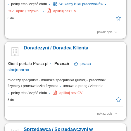
pełny etat / część etatu
Szukamy kilku pracowników
aplikuj szybko
aplikuj bez CV
6 dni
pokaż opis
Salon Monnari Praca od zaraz Praca dla osób z doświadczeniem i bez
doświadczenia
Doradczyni / Doradca Klienta
Klient portalu Praca.pl
Poznań
praca
stacjonarna
młodszy specjalista / młodsza specjalistka (junior) / pracownik
fizyczny / pracowniczka fizyczna
umowa o pracę / zlecenie
pełny etat / część etatu
aplikuj bez CV
8 dni
pokaż opis
Praca dla osób z doświadczeniem lub bez.
Sprzedawca / Sprzedawczyni w