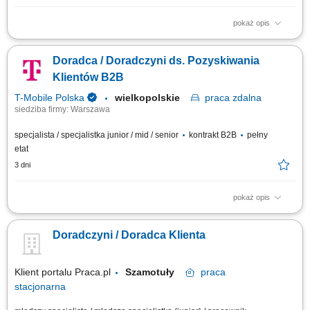
pokaż opis
Co będziesz robić? Twój start z Buddym: przez pierwsze 4 miesiące
będziesz pracować na dziale oraz zdobywać wiedzę sprzedażową przy
Doradca / Doradczyni ds. Pozyskiwania
wsparciu opiekuna wdrożenia i zespołu, Aktywna sprzedaż i doradztwo:
będziesz sprzedawać i doradzać klientom w wyborze najlepszych
Klientów B2B
produktów i usług,...
T-Mobile Polska
wielkopolskie
praca
zdalna
siedziba firmy: Warszawa
specjalista / specjalistka junior / mid / senior
kontrakt B2B
pełny
etat
3 dni
pokaż opis
Zadania, które na Ciebie czekają: Aktywne pozyskiwanie nowych klientów
biznesowych; Docieranie do właścicieli firm i decydentów
Doradczyni / Doradca Klienta
odpowiedzialnych za decyzje zakupowe; Prowadzenie rozmów
handlowych, spotkań oraz negocjacji z klientami; Identyfikacja potrzeb
biznesowych klienta i przygotowanie...
Klient portalu Praca.pl
Szamotuły
praca
stacjonarna