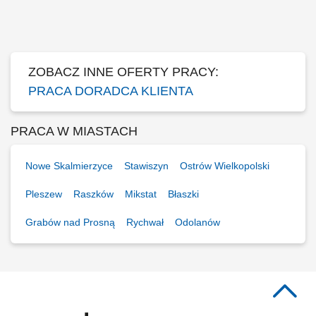
będziesz pracować na dziale oraz zdobywać wiedzę sprzedażową przy
wsparciu opiekuna wdrożenia i zespołu, Aktywna sprzedaż i doradztwo:
będziesz sprzedawać i doradzać klientom w wyborze najlepszych
produktów i usług,...
ZOBACZ INNE OFERTY PRACY:
PRACA DORADCA KLIENTA
PRACA W MIASTACH
Nowe Skalmierzyce
Stawiszyn
Ostrów Wielkopolski
Pleszew
Raszków
Mikstat
Błaszki
Grabów nad Prosną
Rychwał
Odolanów