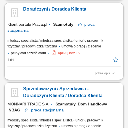
klientów biznesowych; Docieranie do właścicieli firm i decydentów
Doradczyni / Doradca Klienta
odpowiedzialnych za decyzje zakupowe; Prowadzenie rozmów
handlowych, spotkań oraz negocjacji z klientami; Identyfikacja potrzeb
biznesowych klienta i przygotowanie...
Klient portalu Praca.pl
Szamotuły
praca
stacjonarna
młodszy specjalista / młodsza specjalistka (junior) / pracownik
fizyczny / pracowniczka fizyczna
umowa o pracę / zlecenie
pełny etat / część etatu
aplikuj bez CV
4 dni
pokaż opis
Praca dla osób z doświadczeniem lub bez.
Sprzedawczyni / Sprzedawca -
Doradczyni Klienta / Doradca Klienta
MONNARI TRADE S.A.
Szamotuły, Dom Handlowy
INBAG
praca
stacjonarna
młodszy specjalista / młodsza specjalistka (junior) / pracownik
fizyczny / pracowniczka fizyczna
umowa o pracę / zlecenie