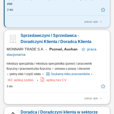
etat
2 dni
pokaż opis
Co będziesz robić? Twój start z Buddym: przez pierwsze 4 miesiące
będziesz pracować na dziale oraz zdobywać wiedzę sprzedażową przy
Sprzedawczyni / Sprzedawca -
wsparciu opiekuna wdrożenia i zespołu, Aktywna sprzedaż i doradztwo:
będziesz sprzedawać i doradzać klientom w wyborze najlepszych
Doradczyni Klienta / Doradca Klienta
produktów i usług,...
MONNARI TRADE S.A.
Poznań, Auchan
praca
stacjonarna
młodszy specjalista / młodsza specjalistka (junior) / pracownik
fizyczny / pracowniczka fizyczna
umowa o pracę / zlecenie
pełny etat / część etatu
Szukamy kilku pracowników
aplikuj szybko
aplikuj bez CV
3 dni
pokaż opis
Salon Monnari Praca od zaraz Praca dla osób z doświadczeniem i bez
doświadczenia
Doradca / Doradczyni klienta w sektorze