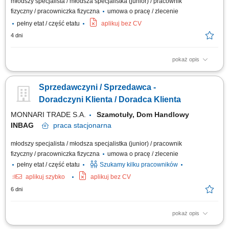
młodszy specjalista / młodsza specjalistka (junior) / pracownik
fizyczny / pracowniczka fizyczna
umowa o pracę / zlecenie
pełny etat / część etatu
aplikuj bez CV
4 dni
pokaż opis
Praca dla osób z doświadczeniem lub bez.
Sprzedawczyni / Sprzedawca -
Doradczyni Klienta / Doradca Klienta
MONNARI TRADE S.A.
Szamotuły, Dom Handlowy
INBAG
praca
stacjonarna
młodszy specjalista / młodsza specjalistka (junior) / pracownik
fizyczny / pracowniczka fizyczna
umowa o pracę / zlecenie
pełny etat / część etatu
Szukamy kilku pracowników
aplikuj szybko
aplikuj bez CV
6 dni
pokaż opis
Salon Monnari Praca od zaraz Praca dla osób z doświadczeniem i bez