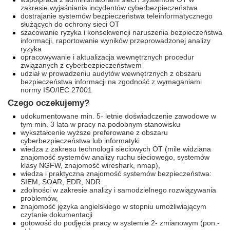
zakresie wyjaśniania incydentów cyberbezpieczeństwa
dostrajanie systemów bezpieczeństwa teleinformatycznego
służących do ochrony sieci OT
szacowanie ryzyka i konsekwencji naruszenia bezpieczeństwa
informacji, raportowanie wyników przeprowadzonej analizy
ryzyka
opracowywanie i aktualizacja wewnętrznych procedur
związanych z cyberbezpieczeństwem
udział w prowadzeniu audytów wewnętrznych z obszaru
bezpieczeństwa informacji na zgodność z wymaganiami
normy ISO/IEC 27001
Czego oczekujemy?
udokumentowane min. 5- letnie doświadczenie zawodowe w
tym min. 3 lata w pracy na podobnym stanowisku
wykształcenie wyższe preferowane z obszaru
cyberbezpieczeństwa lub informatyki
wiedza z zakresu technologii sieciowych OT (mile widziana
znajomość systemów analizy ruchu sieciowego, systemów
klasy NGFW, znajomość wireshark, nmap),
wiedza i praktyczna znajomość systemów bezpieczeństwa:
SIEM, SOAR, EDR, NDR
zdolności w zakresie analizy i samodzielnego rozwiązywania
problemów,
znajomość języka angielskiego w stopniu umożliwiającym
czytanie dokumentacji
gotowość do podjęcia pracy w systemie 2- zmianowym (pon.-