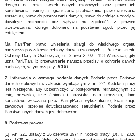
dostępu do treści swoich danych osobowych oraz prawo ich
sprostowania, usunięcia, ograniczenia przetwarzania, prawo wniesienia
sprzeciwu, prawo do przenoszenia danych, prawo do cofnięcia zgody w
dowolnym momencie bez wpływu na zgodność z prawem
przetwarzania, którego dokonano na podstawie zgody przed jej
cofnięciem.
Ma Pani/Pan prawo wniesienia skargi do właściwego organu
nadzorczego w zakresie ochrony danych osobowych tj. Prezesa Urzędu
Ochrony Danych Osobowych, ul. Stawki 2, 00 - 193 Warszawa, gdy
uzna Pani/Pan, iż przetwarzanie narusza przepisy o ochronie danych
osobowych, w tym przepisy RODO.
7. Informacja o wymogu podania danych
Podanie przez Państwa
danych osobowych w zakresie wynikającym z art. 221 Kodeksu pracy
jest niezbędne, aby uczestniczyć w postępowaniu rekrutacyjnym tj.:
imię, nazwisko, imię (imiona) i nazwisko, data urodzenia, dane
kontaktowe wskazane przez Panią/Pana, wykształcenie, kwalifikacje
zawodowe, przebieg dotychczasowego zatrudnienia. Podanie przez
Państwa innych danych jest dobrowolne.
8. Podstawy prawne
[1]. Art. 221 ustawy z 26 czerwca 1974 r. Kodeks pracy (Dz. U. 2020