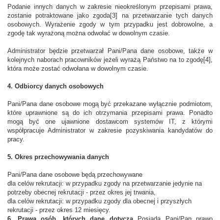
Podanie innych danych w zakresie nieokreślonym przepisami prawa,
zostanie potraktowane jako zgoda[3] na przetwarzanie tych danych
osobowych. Wyrażenie zgody w tym przypadku jest dobrowolne, a
zgodę tak wyrażoną można odwołać w dowolnym czasie.
Administrator będzie przetwarzał Pani/Pana dane osobowe, także w
kolejnych naborach pracowników jeżeli wyrażą Państwo na to zgodę[4],
która może zostać odwołana w dowolnym czasie.
4. Odbiorcy danych osobowych
Pani/Pana dane osobowe mogą być przekazane wyłącznie podmiotom,
które uprawnione są do ich otrzymania przepisami prawa. Ponadto
mogą być one ujawnione dostawcom systemów IT, z którymi
współpracuje Administrator w zakresie pozyskiwania kandydatów do
pracy.
5. Okres przechowywania danych
Pani/Pana dane osobowe będą przechowywane
dla celów rekrutacji: w przypadku zgody na przetwarzanie jedynie na
potrzeby obecnej rekrutacji - przez okres jej trwania,
dla celów rekrutacji: w przypadku zgody dla obecnej i przyszłych
rekrutacji - przez okres 12 miesięcy.
6. Prawa osób, których dane dotyczą
Posiada Pani/Pan prawo