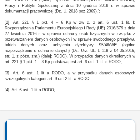
poz. 1320 ze zm.) (dalej: Kp) oraz Rozporządzenie Ministra Rodziny,
Pracy i Polityki Społecznej z dnia 10 grudnia 2018 r. w sprawie
dokumentacji pracowniczej (Dz. U. 2018 poz.2369).”;
[2]. Art. 221 § 1 pkt. 4 – 6 Kp w zw z. z art. 6 ust. 1 lit. b
Rozporządzenia Parlamentu Europejskiego i Rady (UE) 2016/679 z dnia
27 kwietnia 2016 r. w sprawie ochrony osób fizycznych w związku z
przetwarzaniem danych osobowych i w sprawie swobodnego przepływu
takich danych oraz uchylenia dyrektywy 95/46/WE (ogólne
rozporządzenie o ochronie danych) (Dz. Urz. UE L 119 z 04.05.2016,
str. 1, z późn. zm.) (dalej: RODO). W przypadku danych określonych w
art. 221 § 1 pkt. 1 – 3 Kp podstawą jest art. 6 ust. 1 lit. c RODO;
[3]. Art. 6 ust. 1 lit a RODO, a w przypadku danych osobowych
szczególnych kategorii art. 9 ust.2 lit. a RODO;
[4]. Art. 6 ust. 1 lit a RODO;