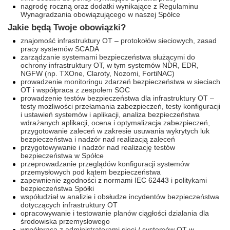
nagrodę roczną oraz dodatki wynikające z Regulaminu
Wynagradzania obowiązującego w naszej Spółce
Jakie będą Twoje obowiązki?
znajomość infrastruktury OT – protokołów sieciowych, zasad
pracy systemów SCADA
zarządzanie systemami bezpieczeństwa służącymi do
ochrony infrastruktury OT, w tym systemów NDR, EDR,
NGFW (np. TXOne, Claroty, Nozomi, FortiNAC)
prowadzenie monitoringu zdarzeń bezpieczeństwa w sieciach
OT i współpraca z zespołem SOC
prowadzenie testów bezpieczeństwa dla infrastruktury OT –
testy możliwości przełamania zabezpieczeń, testy konfiguracji
i ustawień systemów i aplikacji, analiza bezpieczeństwa
wdrażanych aplikacji, ocena i optymalizacja zabezpieczeń,
przygotowanie zaleceń w zakresie usuwania wykrytych luk
bezpieczeństwa i nadzór nad realizacją zaleceń
przygotowywanie i nadzór nad realizację testów
bezpieczeństwa w Spółce
przeprowadzanie przeglądów konfiguracji systemów
przemysłowych pod kątem bezpieczeństwa
zapewnienie zgodności z normami IEC 62443 i politykami
bezpieczeństwa Spółki
współudział w analizie i obsłudze incydentów bezpieczeństwa
dotyczących infrastruktury OT
opracowywanie i testowanie planów ciągłości działania dla
środowiska przemysłowego
współpraca z administratorami sieci / systemów OT w