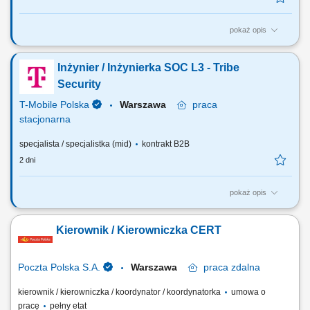
pokaż opis
Zadania, które na Ciebie czekają: Identify opportunities to automate and
standardize application security controls and cooperate with the CICD
Inżynier / Inżynierka SOC L3 - Tribe
team; Analyze source code to mitigate identified weaknesses and
vulnerabilities; Create guidelines and application security standards;
Security
Review and check...
T-Mobile Polska
Warszawa
praca
stacjonarna
specjalista / specjalistka (mid)
kontrakt B2B
2 dni
pokaż opis
Zadania, które na Ciebie czekają: Zapewnienie wiedzy specjalistycznej
w zakresie monitorowania bezpieczeństwa i reagowania na incydenty.
Kierownik / Kierowniczka CERT
Pełnienie roli eksperta w zakresie działań związanych z wykrywaniem
cyberzagrożeń. Prowadzenie postępowań wyjaśniających i dochodzeń
w sprawie...
Poczta Polska S.A.
Warszawa
praca
zdalna
kierownik / kierowniczka / koordynator / koordynatorka
umowa o
pracę
pełny etat