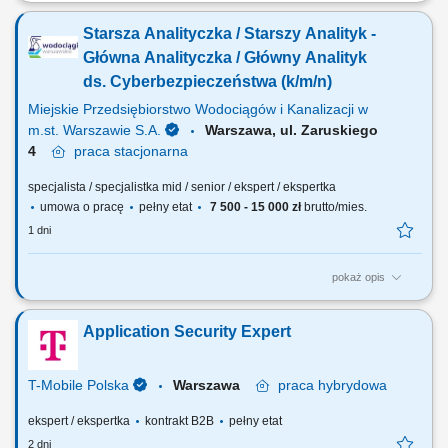
Zakres obowiązków: Tworzenie i rozwój strategii zarządzania
tożsamością oraz dostępami w organizacji. Definiowanie wymagań
Starsza Analityczka / Starszy Analityk -
dotyczących IAM dla nowych systemów oraz wsparcie istniejących
rozwiązań. Zarządzanie ryzykiem wynikającym z niewłaściwego
Główna Analityczka / Główny Analityk
przydziału uprawnień (SoD)....
ds. Cyberbezpieczeństwa (k/m/n)
Miejskie Przedsiębiorstwo Wodociągów i Kanalizacji w
m.st. Warszawie S.A.
Warszawa, ul. Zaruskiego
4
praca
stacjonarna
specjalista / specjalistka mid / senior / ekspert / ekspertka
umowa o pracę
pełny etat
7 500 - 15 000 zł
brutto/mies.
1 dni
pokaż opis
Jakie będą Twoje obowiązki? reagowanie na incydenty
bezpieczeństwa teleinformatycznego i usuwanie skutków zaistniałych
Application Security Expert
zagrożeń cybernetycznych w tym analizowanie zdarzeń i incydentów
bezpieczeństwa systemów teleinformatycznych; współpraca z
administratorami sieci / systemów...
T-Mobile Polska
Warszawa
praca
hybrydowa
ekspert / ekspertka
kontrakt B2B
pełny etat
2 dni