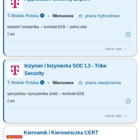
cybernetycznych w tym analizowanie zdarzeń i incydentów
bezpieczeństwa systemów teleinformatycznych; współpraca z
administratorami sieci / systemów...
T-Mobile Polska
Warszawa
praca
hybrydowa
ekspert / ekspertka
kontrakt B2B
pełny etat
2 dni
pokaż opis
Zadania, które na Ciebie czekają: Identify opportunities to automate and
standardize application security controls and cooperate with the CICD
Inżynier / Inżynierka SOC L3 - Tribe
team; Analyze source code to mitigate identified weaknesses and
vulnerabilities; Create guidelines and application security standards;
Security
Review and check...
T-Mobile Polska
Warszawa
praca
stacjonarna
specjalista / specjalistka (mid)
kontrakt B2B
2 dni
pokaż opis
Zadania, które na Ciebie czekają: Zapewnienie wiedzy specjalistycznej w
zakresie monitorowania bezpieczeństwa i reagowania na incydenty.
Kierownik / Kierowniczka CERT
Pełnienie roli eksperta w zakresie działań związanych z wykrywaniem
cyberzagrożeń. Prowadzenie postępowań wyjaśniających i dochodzeń w