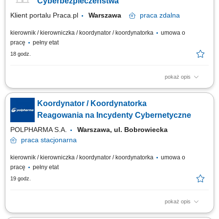
Cyberbezpieczeństwa
Klient portalu Praca.pl
Warszawa
praca
zdalna
kierownik / kierowniczka / koordynator / koordynatorka
umowa o
pracę
pełny etat
18 godz.
pokaż opis
Zarządzanie pracą zespołu CERT i zapewnienie ciągłości jego działania.
Koordynowanie obsługi oraz eskalacji incydentów cyberbezpieczeństwa.
Koordynator / Koordynatorka
Rozwijanie, motywowanie i organizowanie pracy zespołu. Nadzór nad
narzędziami do wykrywania i reagowania na incydenty (m.in. SIEM,
Reagowania na Incydenty Cybernetyczne
SOAR, EDR/XDR,...
POLPHARMA S.A.
Warszawa, ul. Bobrowiecka
praca
stacjonarna
kierownik / kierowniczka / koordynator / koordynatorka
umowa o
pracę
pełny etat
19 godz.
pokaż opis
Jako Koordynator/ka Reagowania na Incydenty Cybernetyczne 1