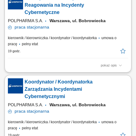
zespołu. Nadzór nad narzędziami do wykrywania i reagowania na
Reagowania na Incydenty
incydenty (m.in. SIEM, SOAR, EDR/XDR,...
Cybernetyczne
POLPHARMA S.A.
Warszawa, ul. Bobrowiecka
praca
stacjonarna
kierownik / kierowniczka / koordynator / koordynatorka
umowa o
pracę
pełny etat
19 godz.
pokaż opis
Jako Koordynator/ka Reagowania na Incydenty Cybernetyczne 1
dołączysz do zespołu Cyber Operations i będziesz odpowiedzialny/a za
Koordynator / Koordynatorka
koordynację incydentów bezpieczeństwa w zmianie dziennej. Rola
obejmuje prowadzenie War Room, komunikację kryzysową, pełną
Zarządzania Incydentami
dokumentację incydentu, nadzór nad...
Cybernetycznymi
POLPHARMA S.A.
Warszawa, ul. Bobrowiecka
praca
stacjonarna
kierownik / kierowniczka / koordynator / koordynatorka
umowa o
pracę
pełny etat
19 godz.