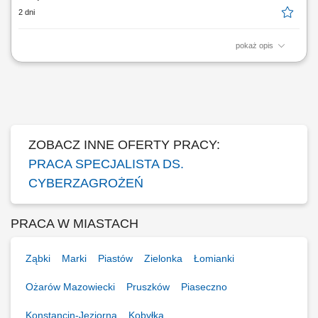
2 dni
pokaż opis
Poszukujemy doświadczonego Kierownika CERT, który będzie
odpowiadał za zarządzanie zespołem reagowania na incydenty
bezpieczeństwa oraz rozwój kompetencji i narzędzi wspierających
ochronę organizacji przed cyberzagrożeniami. Jeśli masz
doświadczenie w kierowaniu zespołami...
ZOBACZ INNE OFERTY PRACY:
PRACA SPECJALISTA DS.
CYBERZAGROŻEŃ
PRACA W MIASTACH
Ząbki
Marki
Piastów
Zielonka
Łomianki
Ożarów Mazowiecki
Pruszków
Piaseczno
Konstancin-Jeziorna
Kobyłka