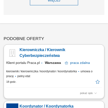
WIĘCEJ
PODOBNE OFERTY
Kierowniczka / Kierownik
Cyberbezpieczeństwa
Klient portalu Praca.pl
Warszawa
praca
zdalna
kierownik / kierowniczka / koordynator / koordynatorka
umowa o
pracę
pełny etat
18 godz.
pokaż opis
Zarządzanie pracą zespołu CERT i zapewnienie ciągłości jego
działania. Koordynowanie obsługi oraz eskalacji incydentów
Koordynator / Koordynatorka
cyberbezpieczeństwa. Rozwijanie, motywowanie i organizowanie pracy