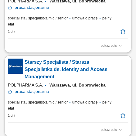
POLPHARMA S.A.
Warszawa, ul. Bobrowiecka
praca
stacjonarna
specjalista / specjalistka mid / senior
umowa o pracę
pełny
etat
1 dni
pokaż opis
Na tym stanowisku będziesz projektować i optymalizować procesy
zarządzania tożsamością, wdrażać standardy bezpieczeństwa IAM oraz
Starszy Specjalista / Starsza
doradzać dla nowych i istniejących systemów w firmie. Twój zakres
obowiązków: Projektowanie strategii modeli zarządzania dostępem.
Specjalistka ds. Identity and Access
Opracowywanie...
Management
POLPHARMA S.A.
Warszawa, ul. Bobrowiecka
praca
stacjonarna
specjalista / specjalistka mid / senior
umowa o pracę
pełny
etat
1 dni
pokaż opis