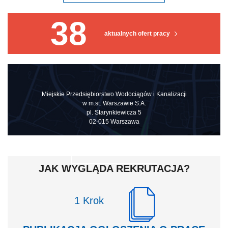
38
aktualnych ofert pracy
Miejskie Przedsiębiorstwo Wodociągów i Kanalizacji
w m.st. Warszawie S.A.
pl. Starynkiewicza 5
02-015 Warszawa
ZOBACZ NA MAPIE
JAK WYGLĄDA REKRUTACJA?
Krok