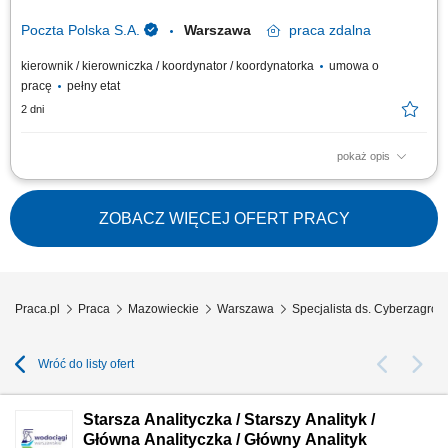
sprawie...
Poczta Polska S.A.
Warszawa
praca
zdalna
kierownik / kierowniczka / koordynator / koordynatorka
umowa o
pracę
pełny etat
2 dni
pokaż opis
Poszukujemy doświadczonego Kierownika CERT, który będzie
odpowiadał za zarządzanie zespołem reagowania na incydenty
bezpieczeństwa oraz rozwój kompetencji i narzędzi wspierających
ZOBACZ WIĘCEJ OFERT PRACY
ochronę organizacji przed cyberzagrożeniami. Jeśli masz doświadczenie
w kierowaniu zespołami...
Praca.pl
Praca
Mazowieckie
Warszawa
Specjalista ds. Cyberzagro
Wróć do listy ofert
Starsza Analityczka / Starszy Analityk /
Główna Analityczka / Główny Analityk