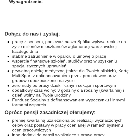
Wynagrodzenie:
Dołącz do nas i zyskaj:
pracę z sensem,
ponieważ nasza Spółka wpływa realnie na
życie milionów mieszkańców aglomeracji warszawskiej
każdego dnia
stabilne zatrudnienie w oparciu o umowę o pracę
wsparcie finansowe szkoleń, studiów oraz w uzyskaniu
specjalistycznych uprawnień
prywatną opiekę medyczną (także dla Twoich bliskich), Kartę
MultiSport z dofinansowaniem przez pracodawcę oraz
grupowe ubezpieczenie na życie
zero nudy po pracy dzięki licznym sekcjom sportowym
dodatkowy czas wolny: 3 godziny dla rodziny (kwartalnie) i
dzień wolny na Twoje urodziny
Fundusz Socjalny z dofinansowaniem wypoczynku i innymi
formami wsparcia
Oprócz pensji zasadniczej oferujemy
:
premię kwartalną uzależnioną od realizacji wyznaczonych
celów oraz postawy w pracy ocenianej w ramach systemu
ocen pracowniczych
inne dodatki do pensji wynikające z prawa pracy