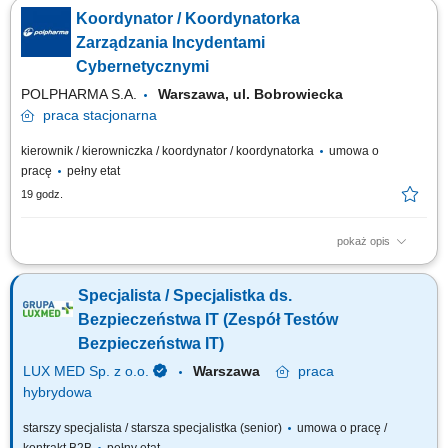
dołączysz do zespołu Cyber Operations i będziesz odpowiedzialny/a za
Koordynator / Koordynatorka
koordynację incydentów bezpieczeństwa w zmianie dziennej. Rola
obejmuje prowadzenie War Room, komunikację kryzysową, pełną
Zarządzania Incydentami
dokumentację incydentu, nadzór nad...
Cybernetycznymi
POLPHARMA S.A.
Warszawa, ul. Bobrowiecka
praca
stacjonarna
kierownik / kierowniczka / koordynator / koordynatorka
umowa o
pracę
pełny etat
19 godz.
pokaż opis
Zakres obowiązków: Koordynowanie reakcji na incydenty
bezpieczeństwa o wysokiej wadze w ramach zespołu Cyber Operations.
Specjalista / Specjalistka ds.
Prowadzenie War Room podczas aktywnych incydentów i nadzorowanie
przebiegu działań. Prowadzenie pełnej dokumentacji incydentu, w tym
Bezpieczeństwa IT (Zespół Testów
logbooka, timeline oraz raportów....
Bezpieczeństwa IT)
LUX MED Sp. z o.o.
Warszawa
praca
hybrydowa
starszy specjalista / starsza specjalistka (senior)
umowa o pracę /