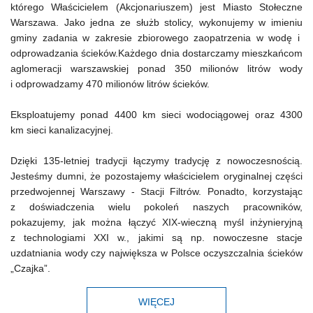
którego Właścicielem (Akcjonariuszem) jest Miasto Stołeczne
Warszawa. Jako jedna ze służb stolicy, wykonujemy w imieniu
gminy zadania w zakresie zbiorowego zaopatrzenia w wodę i
odprowadzania ścieków.Każdego dnia dostarczamy mieszkańcom
aglomeracji warszawskiej ponad 350 milionów litrów wody
i odprowadzamy 470 milionów litrów ścieków.
Eksploatujemy ponad 4400 km sieci wodociągowej oraz 4300
km sieci kanalizacyjnej.
Dzięki 135-letniej tradycji łączymy tradycję z nowoczesnością.
Jesteśmy dumni, że pozostajemy właścicielem oryginalnej części
przedwojennej Warszawy - Stacji Filtrów. Ponadto, korzystając
z doświadczenia wielu pokoleń naszych pracowników,
pokazujemy, jak można łączyć XIX-wieczną myśl inżynieryjną
z technologiami XXI w., jakimi są np. nowoczesne stacje
uzdatniania wody czy największa w Polsce oczyszczalnia ścieków
„Czajka”.
WIĘCEJ