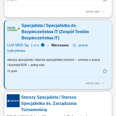
pokaż opis
Zakres obowiązków: Koordynowanie reakcji na incydenty
bezpieczeństwa o wysokiej wadze w ramach zespołu Cyber Operations.
Specjalista / Specjalistka ds.
Prowadzenie War Room podczas aktywnych incydentów i
nadzorowanie przebiegu działań. Prowadzenie pełnej dokumentacji
Bezpieczeństwa IT (Zespół Testów
incydentu, w tym logbooka, timeline oraz raportów....
Bezpieczeństwa IT)
LUX MED Sp. z o.o.
Warszawa
praca
hybrydowa
starszy specjalista / starsza specjalistka (senior)
umowa o pracę
/ kontrakt B2B
pełny etat
21 godz.
pokaż opis
Twoją rolą będzie: Opracowywanie oraz utrzymywanie metodyki
realizacji testów bezpieczeństwa IT; Prowadzenie kalendarza testów
Starszy Specjalista / Starsza
bezpieczeństwa IT; Wykonywanie testów bezpieczeństwa IT; Ocena
krytyczności wykrytych podatności zgodnie z przyjętą metodyką;
Specjalistka ds. Zarządzania
Sporządzanie raportów z...
Tożsamością