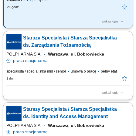
kontrakt B2B
pełny etat
21 godz.
pokaż opis
Twoją rolą będzie: Opracowywanie oraz utrzymywanie metodyki realizacji
testów bezpieczeństwa IT; Prowadzenie kalendarza testów
Starszy Specjalista / Starsza Specjalistka
bezpieczeństwa IT; Wykonywanie testów bezpieczeństwa IT; Ocena
krytyczności wykrytych podatności zgodnie z przyjętą metodyką;
ds. Zarządzania Tożsamością
Sporządzanie raportów z...
POLPHARMA S.A.
Warszawa, ul. Bobrowiecka
praca
stacjonarna
specjalista / specjalistka mid / senior
umowa o pracę
pełny etat
1 dni
pokaż opis
Na tym stanowisku będziesz projektować i optymalizować procesy
zarządzania tożsamością, wdrażać standardy bezpieczeństwa IAM oraz
Starszy Specjalista / Starsza Specjalistka
doradzać dla nowych i istniejących systemów w firmie. Twój zakres
obowiązków: Projektowanie strategii modeli zarządzania dostępem.
ds. Identity and Access Management
Opracowywanie...
POLPHARMA S.A.
Warszawa, ul. Bobrowiecka
praca
stacjonarna