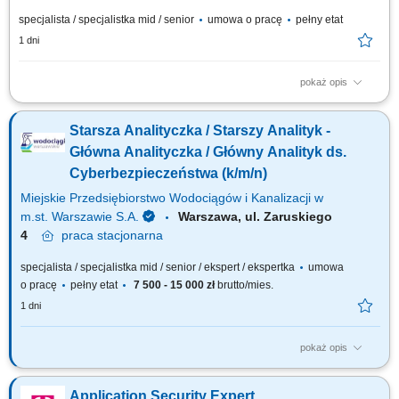
specjalista / specjalistka mid / senior
umowa o pracę
pełny etat
1 dni
pokaż opis
Zakres obowiązków: Tworzenie i rozwój strategii zarządzania
tożsamością oraz dostępami w organizacji. Definiowanie wymagań
Starsza Analityczka / Starszy Analityk -
dotyczących IAM dla nowych systemów oraz wsparcie istniejących
rozwiązań. Zarządzanie ryzykiem wynikającym z niewłaściwego
Główna Analityczka / Główny Analityk ds.
przydziału uprawnień (SoD)....
Cyberbezpieczeństwa (k/m/n)
Miejskie Przedsiębiorstwo Wodociągów i Kanalizacji w
m.st. Warszawie S.A.
Warszawa, ul. Zaruskiego
4
praca
stacjonarna
specjalista / specjalistka mid / senior / ekspert / ekspertka
umowa
o pracę
pełny etat
7 500 - 15 000 zł
brutto/mies.
1 dni
pokaż opis
Jakie będą Twoje obowiązki? reagowanie na incydenty bezpieczeństwa
teleinformatycznego i usuwanie skutków zaistniałych zagrożeń
Application Security Expert