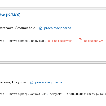
ej obiektu oraz prawidłowej eksploatacji infrastruktury. Koordynowanie pracy zes
konywanych przez podwykonawców oraz pracowników technicznych. Organizowanie
ów (K/M/X)
arszawa, Śródmieście
praca
stacjonarna
czna
umowa o pracę
pełny etat
aplikuj szybko
aplikuj bez CV
konserwacyjno-remontowych na terenie obiektu; Planowanie przeglądów, obsługa 
ploatacyjnego urządzeń oraz sieci technicznych; Zapewnienie prawidłowego funkcjo
rszawa, Ursynów
praca
stacjonarna
czna
umowa o pracę / kontrakt B2B
pełny etat
7 500 - 8 600 zł
/ mies. (w zal