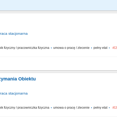
 należytego stanu technicznego obiektu oraz konserwacja urządzeń i instalacji t
ta, m.in. naprawy zamków elektrycznych w drzwiach, wymiany wykładzin, naprawy
raca
stacjonarna
wnik fizyczny / pracowniczka fizyczna
umowa o pracę / zlecenie
pełny etat
acja instalacji i urządzeń budynkowych: instalacje elektryczne, wodno-kanalizacyj
dzeń; usuwanie awarii; współpraca z serwisami zewnętrznymi; raportowanie zgod
rzymania Obiektu
raca
stacjonarna
wnik fizyczny / pracowniczka fizyczna
umowa o pracę / zlecenie
pełny etat