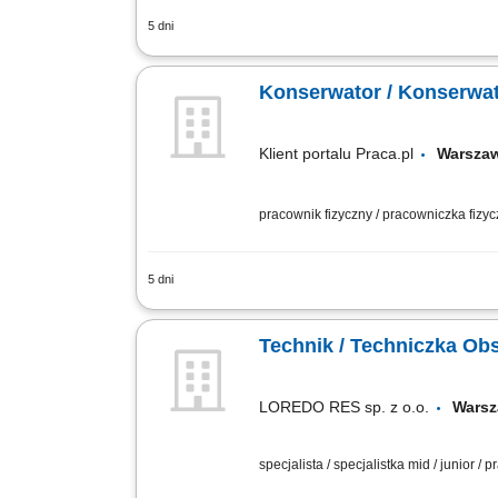
5 dni
Opis stanowiska Zapewnienie sprawnego
konserwacja oraz wykonywanie przegląd
Konserwator / Konserwa
Klient portalu Praca.pl
Warsza
pracownik fizyczny / pracowniczka fizy
5 dni
Codzienny nadzór i kontrola stanu tech
awarii systemów grzewczych, wodno-kan
Technik / Techniczka Ob
LOREDO RES sp. z o.o.
Wars
specjalista / specjalistka mid / junior /