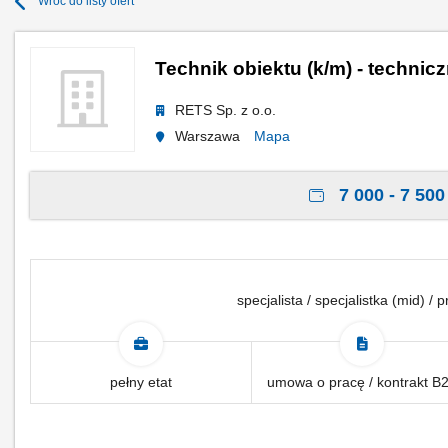
Wróć do listy ofert
Technik obiektu (k/m) - technic
RETS Sp. z o.o.
Warszawa
Mapa
7 000 - 7 500 
specjalista / specjalistka (mid) /
pełny etat
umowa o pracę / kontrakt B