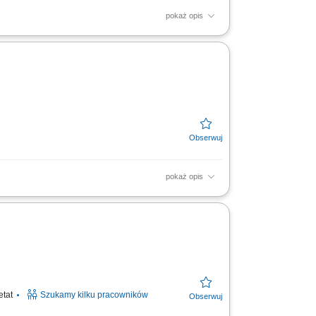
pokaż opis
izacyjnych i grzewczych). Bieżąca
i oraz urządzeń....
pokaż opis
matyzacyjnych; Sprawne usuwanie usterek i
 naprawczych i...
etat
Szukamy kilku pracowników