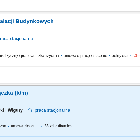
.00 do 16.00 lub od 9.00 do 17.00, 5 dni w tygodniu (dyżury telefoniczne) Główne 
ji, klimatyzacji (HVAC), ogrzewania oraz systemów ppoż. (SAP). Przeglądy i kons
stalacji Budynkowych
raca
stacjonarna
wnik fizyczny / pracowniczka fizyczna
umowa o pracę / zlecenie
pełny etat
 instalacji budynkowych: elektrycznych, wentylacyjnych, klimatyzacyjnych i wodn
i i bieżące reagowanie na zgłoszenia serwisowe. Współpraca z zewnętrznymi serw
ączka (k/m)
irki i Wigury
praca
stacjonarna
yczna
umowa zlecenie
33 zł
brutto/mies.