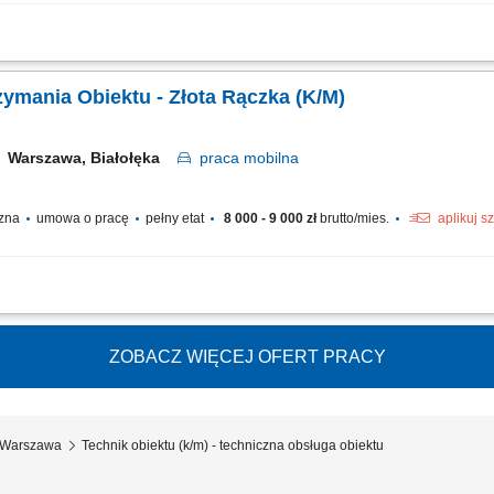
nia instalacji i urządzeń technicznych w budynku. Wykonywanie bieżących przeg
ego obiektu oraz reagowanie na zgłoszenia użytkowników. Sporządzanie raportów z
zymania Obiektu - Złota Rączka (K/M)
Warszawa, Białołęka
praca
mobilna
czna
umowa o pracę
pełny etat
8 000 - 9 000 zł
brutto/mies.
aplikuj s
eglądów systemów hydraulicznych w zasobach mieszkaniowych. Usuwanie usterek ś
owych czynności serwisowych w obszarze instalacji elektrycznych. Utrzymywanie 
ZOBACZ WIĘCEJ OFERT PRACY
u Warszawa
Technik obiektu (k/m) - techniczna obsługa obiektu