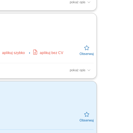
pokaż opis
zadania: Nadzór nad instalacjami:
erwacja: wykonywanie...
aplikuj szybko
aplikuj bez CV
pokaż opis
ych. Regularne przeglądy oraz konserwacja
isami...