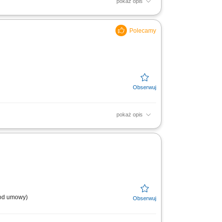
pokaż opis
połu technicznego i nadzorowanie realizacji
 i nadzorowanie...
pokaż opis
systemu zgłoszeń awarii / usterek;
nowania instalacji i...
. od umowy)