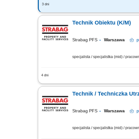
3 dni
Zakres obowiązków: Bieżące utrzymanie
Wykonywanie bieżących zleceń od klien
Technik Obiektu (K/M)
Strabag PFS
Warszawa
p
specjalista / specjalistka (mid) / praco
4 dni
Zadania: bieżąca eksploatacja, konserw
monitorowanie pracy powierzonych urzą
Technik / Techniczka Ut
Strabag PFS
Warszawa
p
specjalista / specjalistka (mid) / praco