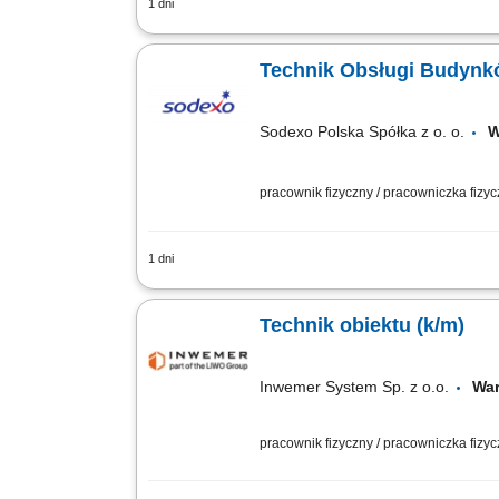
1 dni
Zapewnienie sprawnej obsługi techniczn
powierzonych zadań. Kontrola prac wy
Technik Obsługi Budynk
Sodexo Polska Spółka z o. o.
W
pracownik fizyczny / pracowniczka fizy
1 dni
Zakres obowiązków: Wykonywanie prac 
Monitorowanie stanu technicznego i eks
Technik obiektu (k/m)
Inwemer System Sp. z o.o.
Wa
pracownik fizyczny / pracowniczka fizy