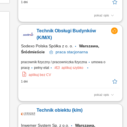
1 dni
pokaż opis
Zapewnienie sprawnej obsługi technicznej obiektu oraz
prawidłowej eksploatacji infrastruktury. Koordynowanie pracy
Technik Obsługi Budynków
zespołu technicznego i nadzorowanie realizacji powierzonych
zadań. Kontrola prac wykonywanych przez podwykonawców
(K/M/X)
oraz pracowników technicznych. Organizowanie i
Sodexo Polska Spółka z o. o.
Warszawa,
nadzorowanie...
Śródmieście
praca
stacjonarna
pracownik fizyczny / pracowniczka fizyczna
umowa o
pracę
pełny etat
aplikuj szybko
aplikuj bez CV
1 dni
pokaż opis
Zakres obowiązków: Wykonywanie prac konserwacyjno-
remontowych na terenie obiektu; Planowanie przeglądów,
Technik obiektu (k/m)
obsługa systemu zgłoszeń awarii / usterek; Monitorowanie
stanu technicznego i eksploatacyjnego urządzeń oraz sieci
technicznych; Zapewnienie prawidłowego funkcjonowania
Inwemer System Sp. z o.o.
Warszawa,
instalacji i...