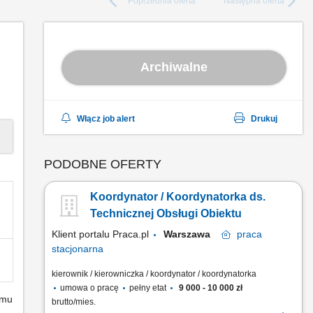
Poprzednia
oferta
Następna
oferta
Archiwalne
Włącz job alert
Drukuj
PODOBNE OFERTY
Koordynator / Koordynatorka ds.
Technicznej Obsługi Obiektu
Klient portalu Praca.pl
Warszawa
praca
stacjonarna
kierownik / kierowniczka / koordynator / koordynatorka
umowa o pracę
pełny etat
9 000 - 10 000 zł
emu
brutto/mies.