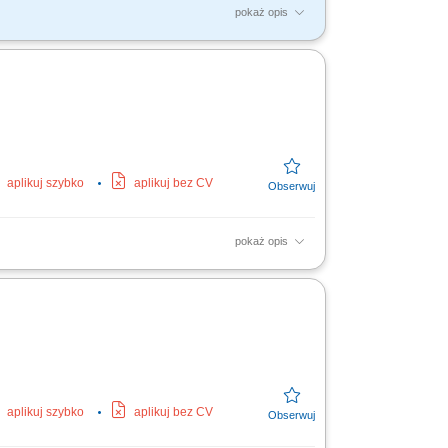
pokaż opis
echnicznych znajdujących się w budynku;
 blokad...
aplikuj szybko
aplikuj bez CV
pokaż opis
ne, klimatyzacyjne, grzewcze, wentylacyjne;
nie z procedurami;
aplikuj szybko
aplikuj bez CV