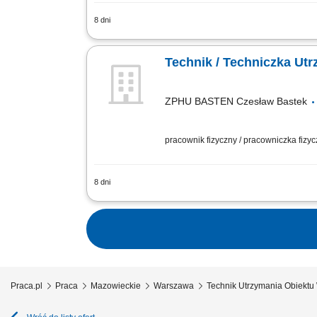
8 dni
Zapewnianie prawidłowego funkcjonowa
awarii. Monitorowanie stanu techniczn
Technik / Techniczka Utr
ZPHU BASTEN Czesław Bastek
pracownik fizyczny / pracowniczka fizy
8 dni
Realizacja napraw oraz bieżących prz
terenie wspólnot. Wykonywanie podstaw
Praca.pl
Praca
Mazowieckie
Warszawa
Technik Utrzymania Obiekt