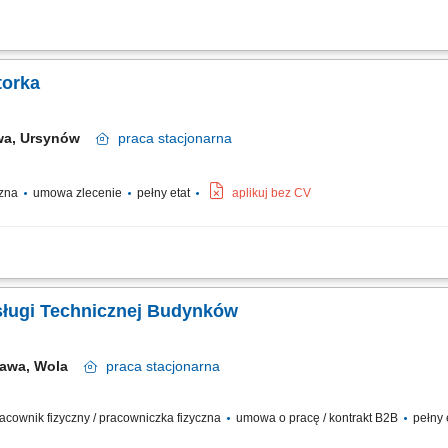
 działania instalacji i urządzeń budynkowych (elektrycznych, HVAC, wodno-kanal
ów technicznych systemów w obiekcie. Diagnozowanie i usuwanie awarii instalacj
torka
wa, Ursynów
praca
stacjonarna
czna
umowa zlecenie
pełny etat
aplikuj bez CV
nicznego budynku oraz instalacji elektrycznych, hydraulicznych, sanitarnych i kli
alizacyjnych, klimatyzacyjnych oraz wentylacyjnych; Prowadzenie bieżących prac
sługi Technicznej Budynków
zawa, Wola
praca
stacjonarna
 pracownik fizyczny / pracowniczka fizyczna
umowa o pracę / kontrakt B2B
pełny 