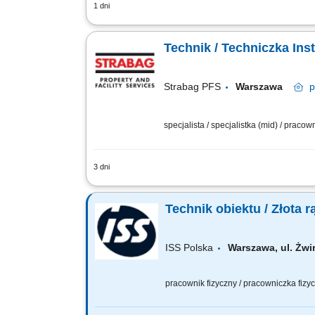
1 dni
Obiekt: logistyczny Godziny pracy: od 8
monitorowanie pracy systemów wentylac
Technik / Techniczka In
Strabag PFS
Warszawa
p
specjalista / specjalistka (mid) / praco
3 dni
Opis stanowiska Utrzymanie sprawności
urządzeń technicznych. Usuwanie awari
Technik obiektu / Złota r
ISS Polska
Warszawa, ul. Żw
pracownik fizyczny / pracowniczka fiz