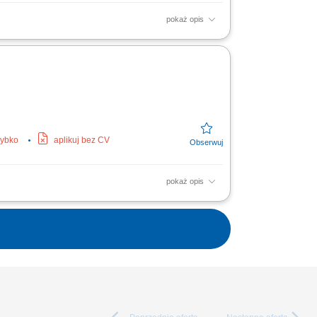
pokaż opis
lądów oraz usuwanie drobnych usterek i
 wykonanych prac,...
zybko
aplikuj bez CV
pokaż opis
lusarskich i zabezpieczanie mienia na
sprawności technicznej...