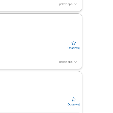
pokaż opis
nwestorami instytucjonalnymi oraz
owanie klientów w...
pokaż opis
gistycznego. Koordynowanie działań zespołu
kalnej...