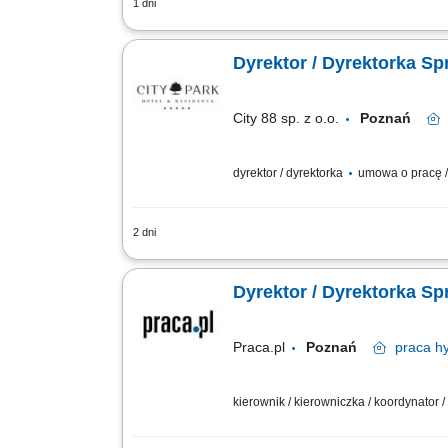
1 dni
Zakres obowiązków: Współtworzenie i re
wspierających rozwój sprzedaży. Tworze
Dyrektor / Dyrektorka Sp
City 88 sp. z o.o.
Poznań
dyrektor / dyrektorka
umowa o pracę /
2 dni
Odpowiedzialność za realizację strateg
usług dodatkowych; Aktywne pozyskiwan
Dyrektor / Dyrektorka Sp
Praca.pl
Poznań
praca
hy
kierownik / kierowniczka / koordynator /