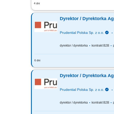
4 dni
Zakres obowiązków: Tworzenie i realiza
sprzedażowych, efektywność oraz moni
Dyrektor / Dyrektorka A
Prudential Polska Sp. z o.o.
dyrektor / dyrektorka
kontrakt B2B
p
6 dni
Za co będziesz odpowiadać: własny bi
Finansowego oraz Menedżerów, budowa
Dyrektor / Dyrektorka A
Prudential Polska Sp. z o.o.
dyrektor / dyrektorka
kontrakt B2B
p