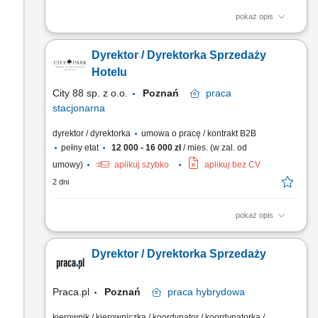
pokaż opis
Zakres obowiązków: Współtworzenie i realizacja strategii
sprzedaży B2C, w tym wyznaczanie kierunków działań,
Dyrektor / Dyrektorka Sprzedaży
priorytetów sprzedażowych oraz inicjatyw wspierających
rozwój sprzedaży. Tworzenie polityk sprzedażowych i
Hotelu
cenowych (w tym narzędzi do promocji). Odpowiedzialność
City 88 sp. z o.o.
Poznań
praca
za...
stacjonarna
dyrektor / dyrektorka
umowa o pracę / kontrakt B2B
pełny etat
12 000 - 16 000 zł
/ mies. (w zal. od
umowy)
aplikuj szybko
aplikuj bez CV
2 dni
pokaż opis
Odpowiedzialność za realizację strategii sprzedażowej hotelu
oraz osiąganie założonych celów przychodowych w obszarze
Dyrektor / Dyrektorka Sprzedaży
pokoi, konferencji, eventów, gastronomii i usług dodatkowych;
Aktywne pozyskiwanie nowych klientów w segmentach
corporate, MICE, leisure, grupowym oraz agencyjnym, ze...
Praca.pl
Poznań
praca
hybrydowa
kierownik / kierowniczka / koordynator / koordynatorka /