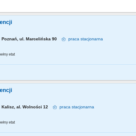
cja strategii sprzedaży B2C, wyznaczanie priorytetów oraz polityk cenowo-promoc
torowanie wyników; Analiza danych sprzedażowych, trendów rynkowych i zachowań
gencji
Poznań, ul. Marcelińska 90
praca
stacjonarna
ełny etat
znes przychodowy i zarządzanie zespołem sprzedaży, rekrutację i wdrożenie now
nie portfela Klientów poprzez aktywną sprzedaż własną, zapewnienie wsparcia 
gencji
Kalisz, al. Wolności 12
praca
stacjonarna
ełny etat