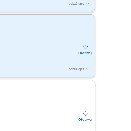
pokaż opis
ych Konsultantów ds. Planowania
współpracownikom na...
pokaż opis
ych Konsultantów ds. Planowania
współpracownikom na...