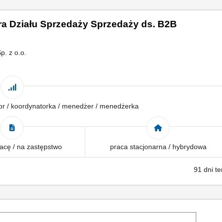
ra Działu Sprzedaży Sprzedaży ds. B2B
. z o.o.
tor / koordynatorka / menedżer / menedżerka
acę / na zastępstwo
praca stacjonarna / hybrydowa
91 dni t