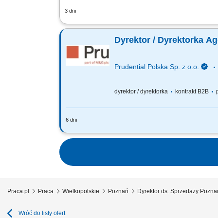
3 dni
Twoja misja, czyli czym będziesz się z
standardy, ale stawiamy na partnerski
Dyrektor / Dyrektorka A
Prudential Polska Sp. z o.o.
dyrektor / dyrektorka
kontrakt B2B
p
6 dni
Za co będziesz odpowiadać: własny bi
Finansowego oraz Menedżerów, budowa
Praca.pl
Praca
Wielkopolskie
Poznań
Dyrektor ds. Sprzedaży Pozna
Wróć do listy ofert