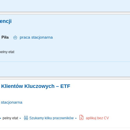
znes przychodowy i zarządzanie zespołem sprzedaży, rekrutację i wdrożenie now
nie portfela Klientów poprzez aktywną sprzedaż własną, zapewnienie wsparcia 
gencji
Piła
praca
stacjonarna
ełny etat
znes przychodowy i zarządzanie zespołem sprzedaży, rekrutację i wdrożenie now
nie portfela Klientów poprzez aktywną sprzedaż własną, zapewnienie wsparcia 
 Klientów Kluczowych – ETF
stacjonarna
pełny etat
Szukamy kilku pracowników
aplikuj bez CV