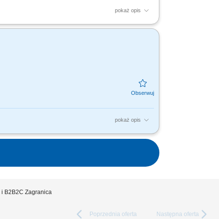
pokaż opis
owymi klientami. Utrzymujemy najwyższe
większanie...
pokaż opis
ych Konsultantów ds. Planowania
współpracownikom na...
a i B2B2C Zagranica
Poprzednia
oferta
Następna
oferta