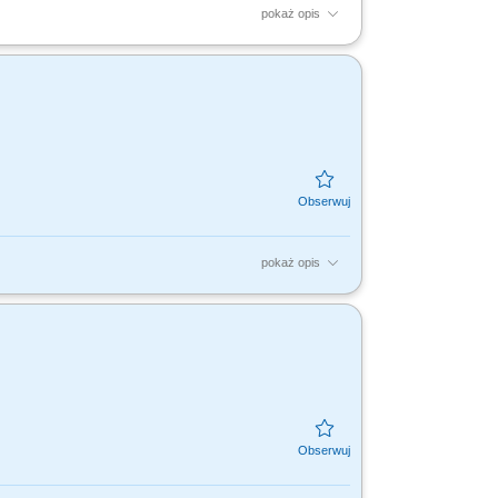
pokaż opis
yjnych; Odpowiedzialność za realizację celów
 klientów...
pokaż opis
ych Konsultantów ds. Planowania
współpracownikom na...