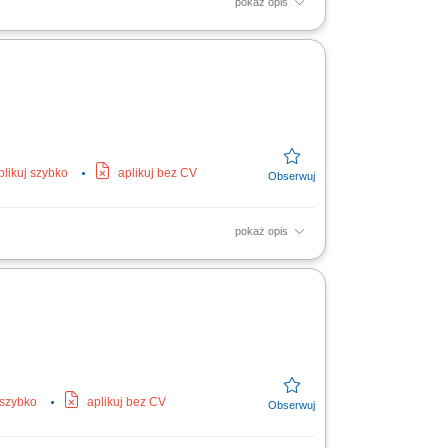
pokaż opis
tów sprzedażowych oraz inicjatyw
ność za...
plikuj szybko
aplikuj bez CV
pokaż opis
pokoi, konferencji, eventów, gastronomii i
yjnym, ze...
 szybko
aplikuj bez CV