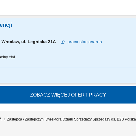
ajmować: Partnerstwo na lata: Budowanie i pielęgnowanie relacji z naszymi klucz
 model współpracy. Rozwój biznesu: Drive'owanie sprzedaży produktów BETA ETF, z
gencji
Wrocław, ul. Legnicka 21A
praca
stacjonarna
ełny etat
znes przychodowy i zarządzanie zespołem sprzedaży, rekrutację i wdrożenie now
nie portfela Klientów poprzez aktywną sprzedaż własną, zapewnienie wsparcia 
ZOBACZ WIĘCEJ OFERT PRACY
ń
Zastępca / Zastępczyni Dyrektora Działu Sprzedaży Sprzedaży ds. B2B Polsk