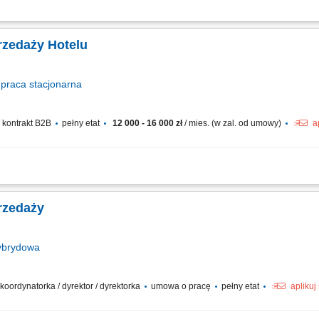
alizacja strategii sprzedaży B2C, w tym wyznaczanie kierunków działań, prioryte
nie polityk sprzedażowych i cenowych (w tym narzędzi do promocji). Odpowiedzial
rzedaży Hotelu
praca
stacjonarna
 kontrakt B2B
pełny etat
12 000 - 16 000 zł
/ mies. (w zal. od umowy)
a
ii sprzedażowej hotelu oraz osiąganie założonych celów przychodowych w obszarze 
ie nowych klientów w segmentach corporate, MICE, leisure, grupowym oraz agenc
rzedaży
brydowa
 koordynatorka / dyrektor / dyrektorka
umowa o pracę
pełny etat
aplikuj