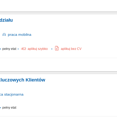
ozwój biznesu w obszarze produktów ETF. Nawiązywanie i utrzymywanie relacji z i
rategii sprzedażowej i zwiększanie wartości aktywów powierzonych produktów. Eduk
działu
o
praca
mobilna
pełny etat
aplikuj szybko
aplikuj bez CV
nie codzienną pracą oraz strukturą operacyjną podległego oddziału handlowo-lo
żowych oraz bieżący monitoring trendów rynkowych. Kształtowanie i wdrażanie lo
Kluczowych Klientów
ca
stacjonarna
pełny etat