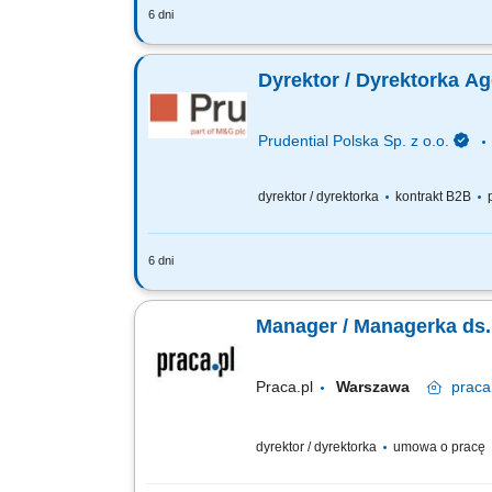
6 dni
Za co będziesz odpowiadać: własny bi
Finansowego oraz Menedżerów, budowa
Dyrektor / Dyrektorka A
Prudential Polska Sp. z o.o.
dyrektor / dyrektorka
kontrakt B2B
p
6 dni
Za co będziesz odpowiadać: własny bi
Finansowego oraz Menedżerów, budowa
Manager / Managerka ds.
Praca.pl
Warszawa
praca
dyrektor / dyrektorka
umowa o pracę