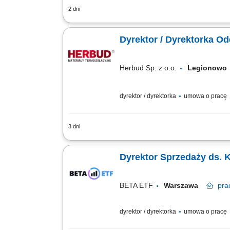
2 dni
Opis stanowiska Odpowiedzialność za r
partnerami biznesowymi. Realizacja st
Dyrektor / Dyrektorka Od
Herbud Sp. z o.o.
Legionow
dyrektor / dyrektorka
umowa o pracę
3 dni
Opis stanowiska Kompleksowe zarządza
handlowców, wyznaczanie celów sprzeda
Dyrektor Sprzedaży ds. 
BETA ETF
Warszawa
pra
dyrektor / dyrektorka
umowa o pracę