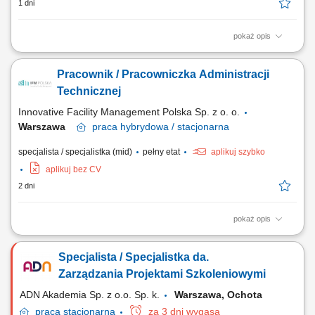
1 dni
pokaż opis
Do Twoich zadań należeć będzie: Terminowe prowadzenie spraw
związanych z korespondencją Departamentu. Prowadzenie kalendarza
Pracownik / Pracowniczka Administracji
zajęć Kierownictwa Departamentu. Organizacja zagranicznych podróży
służbowych Kierownictwa Departamentu. Obsługa interesantów,
Technicznej
udzielanie informacji. Ewidencja /...
Innovative Facility Management Polska Sp. z o. o.
Warszawa
praca
hybrydowa / stacjonarna
specjalista / specjalistka (mid)
pełny etat
aplikuj szybko
aplikuj bez CV
2 dni
pokaż opis
Opis stanowiska Koordynowanie dokumentacji związanej z
działalnością techniczną firmy. Sporządzanie raportów, analiz i
Specjalista / Specjalistka da.
zestawień zgodnie z obowiązującymi wymaganiami. Planowanie
terminów przeglądów oraz kontrola ich realizacji. Współpraca z
Zarządzania Projektami Szkoleniowymi
zespołem technicznym i innymi działami...
ADN Akademia Sp. z o.o. Sp. k.
Warszawa, Ochota
praca
stacjonarna
za 3 dni wygasa