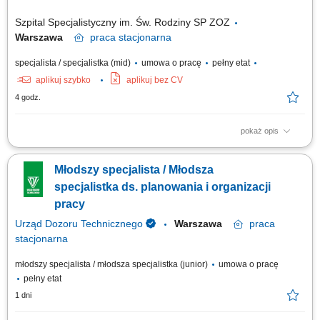
Szpital Specjalistyczny im. Św. Rodziny SP ZOZ
Warszawa
praca
stacjonarna
specjalista / specjalistka (mid)
umowa o pracę
pełny etat
aplikuj szybko
aplikuj bez CV
4 godz.
pokaż opis
Podstawowe zadania i obowiązki: przyjmowanie historii chorób
pacjentów przekazywanych przez oddziały szpitalne oraz ich
Młodszy specjalista / Młodsza
archiwizacja, przekazywanie do właściwych organów zgłoszeń
dotyczących urodzeń, zgonów oraz innych dokumentów – zgodnie z
specjalistka ds. planowania i organizacji
przepisami obowiązującymi w tym zakresie,...
pracy
Urząd Dozoru Technicznego
Warszawa
praca
stacjonarna
młodszy specjalista / młodsza specjalistka (junior)
umowa o pracę
pełny etat
1 dni