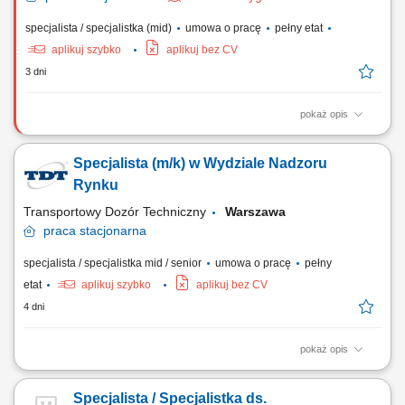
specjalista / specjalistka (mid)
umowa o pracę
pełny etat
aplikuj szybko
aplikuj bez CV
3 dni
pokaż opis
Opis stanowiska Nadzorowanie całokształtu działań operacyjnych
związanych z realizacją nowoczesnych programów szkoleniowych.
Specjalista (m/k) w Wydziale Nadzoru
Samodzielna organizacja eventów edukacyjnych, konferencji i spotkań
rozwojowych na terenie całej Polski. Budowanie i utrzymywanie relacji
Rynku
z podwykonawcami, w tym...
Transportowy Dozór Techniczny
Warszawa
praca
stacjonarna
specjalista / specjalistka mid / senior
umowa o pracę
pełny
etat
aplikuj szybko
aplikuj bez CV
4 dni
pokaż opis
Obowiązki: Prowadzenie czynności wyjaśniających, Sporządzanie
sprawozdań, raportów i zestawień z działalności nadzoru rynku,
Specjalista / Specjalistka ds.
Obsługa unijnych systemów Safety Gate (RAPEX) i ICSMS na potrzeby