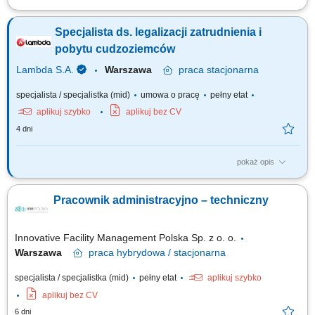
Opis stanowiska Prowadzenie oraz aktualizacja dokumentacji technicznej
i administracyjnej. Przygotowywanie raportów, zestawień oraz
Specjalista ds. legalizacji zatrudnienia i
sprawozdań na potrzeby organizacji i instytucji zewnętrznych.
Opracowywanie harmonogramów przeglądów oraz monitorowanie ich
pobytu cudzoziemców
realizacji. Współpraca z działem...
Lambda S.A.
Warszawa
praca
stacjonarna
specjalista / specjalistka (mid)
umowa o pracę
pełny etat
aplikuj szybko
aplikuj bez CV
4 dni
pokaż opis
Twój zakres obowiązków: Kompleksowe prowadzenie procesów
legalizacji zatrudnienia oraz pobytu obywateli państw trzecich;
Pracownik administracyjno – techniczny
Przygotowywanie i składanie dokumentów związanych z uzyskaniem:
zezwoleń na pracę; oświadczeń o powierzeniu wykonywania pracy;
zezwoleń na pobyt czasowy i pracę;...
Innovative Facility Management Polska Sp. z o. o.
Warszawa
praca
hybrydowa / stacjonarna
specjalista / specjalistka (mid)
pełny etat
aplikuj szybko
aplikuj bez CV
6 dni