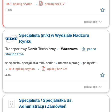
aplikuj szybko
aplikuj bez CV
3 dni
pokaż opis
Opis stanowiska Nadzorowanie całokształtu działań operacyjnych
związanych z realizacją nowoczesnych programów szkoleniowych.
Specjalista (m/k) w Wydziale Nadzoru
Samodzielna organizacja eventów edukacyjnych, konferencji i spotkań
rozwojowych na terenie całej Polski. Budowanie i utrzymywanie relacji z
Rynku
podwykonawcami, w tym...
Transportowy Dozór Techniczny
Warszawa
praca
stacjonarna
specjalista / specjalistka mid / senior
umowa o pracę
pełny etat
aplikuj szybko
aplikuj bez CV
4 dni
pokaż opis
Obowiązki: Prowadzenie czynności wyjaśniających, Sporządzanie
sprawozdań, raportów i zestawień z działalności nadzoru rynku, Obsługa
Specjalista / Specjalistka ds.
unijnych systemów Safety Gate (RAPEX) i ICSMS na potrzeby
prowadzonych spraw, Współpraca z organami administracji publicznej
Administracji i Zamówień
(rządowej i samorządowej)...