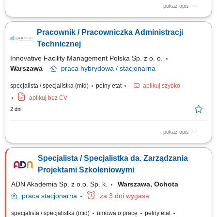
pokaż opis
Do Twoich zadań należeć będzie: Terminowe prowadzenie spraw
związanych z korespondencją Departamentu. Prowadzenie kalendarza
Pracownik / Pracowniczka Administracji
zajęć Kierownictwa Departamentu. Organizacja zagranicznych podróży
służbowych Kierownictwa Departamentu. Obsługa interesantów,
Technicznej
udzielanie informacji. Ewidencja /...
Innovative Facility Management Polska Sp. z o. o.
Warszawa
praca
hybrydowa / stacjonarna
specjalista / specjalistka (mid)
pełny etat
aplikuj szybko
aplikuj bez CV
2 dni
pokaż opis
Opis stanowiska Koordynowanie dokumentacji związanej z działalnością
techniczną firmy. Sporządzanie raportów, analiz i zestawień zgodnie z
Specjalista / Specjalistka da. Zarządzania
obowiązującymi wymaganiami. Planowanie terminów przeglądów oraz
kontrola ich realizacji. Współpraca z zespołem technicznym i innymi
Projektami Szkoleniowymi
działami...
ADN Akademia Sp. z o.o. Sp. k.
Warszawa, Ochota
praca
stacjonarna
za 3 dni wygasa
specjalista / specjalistka (mid)
umowa o pracę
pełny etat