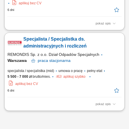
aplikuj bez CV
6 dni
pokaż opis
Zakres obowiązków Prowadzenie i aktualizacja dokumentacji
technicznej oraz administracyjnej; Sporządzanie sprawozdań i raportów
Specjalista / Specjalistka ds.
dla komórek wewnętrznych oraz instytucji zewnętrznych;
Przygotowywanie harmonogramów przeglądów; Współpraca z działem
administracyjnych i rozliczeń
technicznym w zakresie monitorowania...
REMONDIS Sp. z o.o. Dział Odpadów Specjalnych
Warszawa
praca
stacjonarna
specjalista / specjalistka (mid)
umowa o pracę
pełny etat
5 500 - 7 000 zł
brutto/mies.
aplikuj szybko
aplikuj bez CV
6 dni
pokaż opis
Twój dzień pracy będzie składał się z: obsługi systemu informatycznego
funkcjonującego w Spółce; prac administracyjnych związanych z
działalnością spółki; obsługi klienta na podstawie otrzymanych
zamówień; raportowania; prowadzenia dokumentacji;