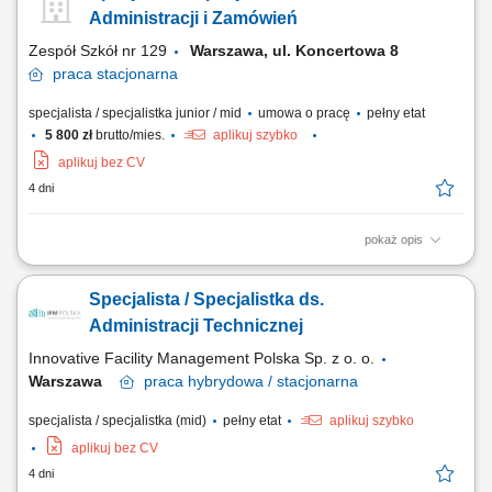
prowadzonych spraw, Współpraca z organami administracji publicznej
Administracji i Zamówień
(rządowej i samorządowej)...
Zespół Szkół nr 129
Warszawa, ul. Koncertowa 8
praca
stacjonarna
specjalista / specjalistka junior / mid
umowa o pracę
pełny etat
5 800 zł
brutto/mies.
aplikuj szybko
aplikuj bez CV
4 dni
pokaż opis
Opis stanowiska Koordynowanie procesów zakupowych oraz
przygotowywanie niezbędnej dokumentacji. Obsługa faktur, umów i
Specjalista / Specjalistka ds.
rozliczeń związanych z działalnością jednostki. Kontrola realizacji
budżetu oraz prowadzenie rejestrów zakupów. Przygotowywanie
Administracji Technicznej
zestawień, sprawozdań i danych do...
Innovative Facility Management Polska Sp. z o. o.
Warszawa
praca
hybrydowa / stacjonarna
specjalista / specjalistka (mid)
pełny etat
aplikuj szybko
aplikuj bez CV
4 dni