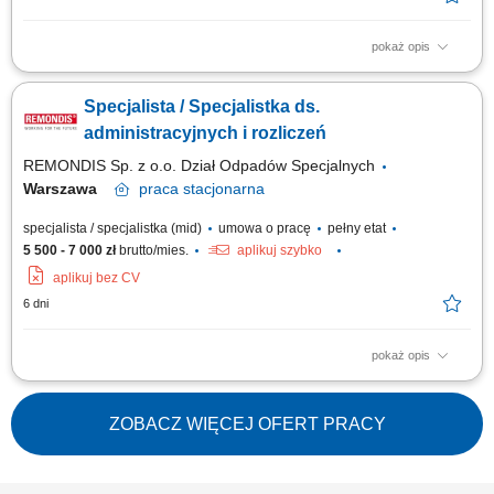
pokaż opis
Zakres obowiązków Prowadzenie i aktualizacja dokumentacji technicznej
oraz administracyjnej; Sporządzanie sprawozdań i raportów dla komórek
Specjalista / Specjalistka ds.
wewnętrznych oraz instytucji zewnętrznych; Przygotowywanie
harmonogramów przeglądów; Współpraca z działem technicznym w
administracyjnych i rozliczeń
zakresie monitorowania...
REMONDIS Sp. z o.o. Dział Odpadów Specjalnych
Warszawa
praca
stacjonarna
specjalista / specjalistka (mid)
umowa o pracę
pełny etat
5 500 - 7 000 zł
brutto/mies.
aplikuj szybko
aplikuj bez CV
6 dni
pokaż opis
Twój dzień pracy będzie składał się z: obsługi systemu informatycznego
funkcjonującego w Spółce; prac administracyjnych związanych z
działalnością spółki; obsługi klienta na podstawie otrzymanych
ZOBACZ WIĘCEJ OFERT PRACY
zamówień; raportowania; prowadzenia dokumentacji;