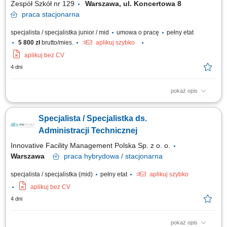
Zespół Szkół nr 129
Warszawa, ul. Koncertowa 8
praca
stacjonarna
specjalista / specjalistka junior / mid
umowa o pracę
pełny etat
5 800 zł
brutto/mies.
aplikuj szybko
aplikuj bez CV
4 dni
pokaż opis
Opis stanowiska Koordynowanie procesów zakupowych oraz
przygotowywanie niezbędnej dokumentacji. Obsługa faktur, umów i
Specjalista / Specjalistka ds.
rozliczeń związanych z działalnością jednostki. Kontrola realizacji
budżetu oraz prowadzenie rejestrów zakupów. Przygotowywanie
Administracji Technicznej
zestawień, sprawozdań i danych do...
Innovative Facility Management Polska Sp. z o. o.
Warszawa
praca
hybrydowa / stacjonarna
specjalista / specjalistka (mid)
pełny etat
aplikuj szybko
aplikuj bez CV
4 dni
pokaż opis