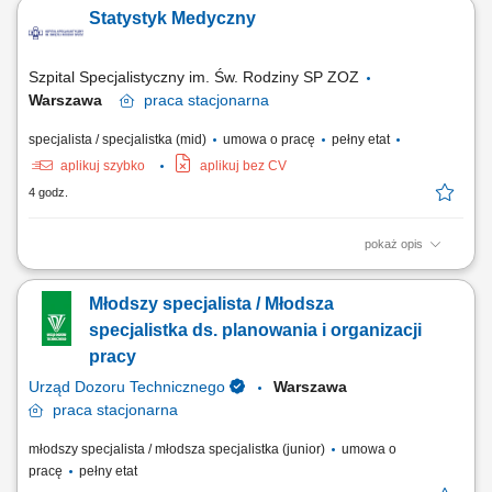
Statystyk Medyczny
Szpital Specjalistyczny im. Św. Rodziny SP ZOZ
Warszawa
praca
stacjonarna
specjalista / specjalistka (mid)
umowa o pracę
pełny etat
aplikuj szybko
aplikuj bez CV
4 godz.
pokaż opis
Podstawowe zadania i obowiązki: przyjmowanie historii chorób
pacjentów przekazywanych przez oddziały szpitalne oraz ich
Młodszy specjalista / Młodsza
archiwizacja, przekazywanie do właściwych organów zgłoszeń
dotyczących urodzeń, zgonów oraz innych dokumentów – zgodnie z
specjalistka ds. planowania i organizacji
przepisami obowiązującymi w tym zakresie,...
pracy
Urząd Dozoru Technicznego
Warszawa
praca
stacjonarna
młodszy specjalista / młodsza specjalistka (junior)
umowa o
pracę
pełny etat