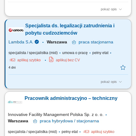
pokaż opis
Opis stanowiska Prowadzenie oraz aktualizacja dokumentacji
technicznej i administracyjnej. Przygotowywanie raportów, zestawień
Specjalista ds. legalizacji zatrudnienia i
oraz sprawozdań na potrzeby organizacji i instytucji zewnętrznych.
Opracowywanie harmonogramów przeglądów oraz monitorowanie ich
pobytu cudzoziemców
realizacji. Współpraca z działem...
Lambda S.A.
Warszawa
praca
stacjonarna
specjalista / specjalistka (mid)
umowa o pracę
pełny etat
aplikuj szybko
aplikuj bez CV
4 dni
pokaż opis
Twój zakres obowiązków: Kompleksowe prowadzenie procesów
legalizacji zatrudnienia oraz pobytu obywateli państw trzecich;
Pracownik administracyjno – techniczny
Przygotowywanie i składanie dokumentów związanych z uzyskaniem:
zezwoleń na pracę; oświadczeń o powierzeniu wykonywania pracy;
zezwoleń na pobyt czasowy i pracę;...
Innovative Facility Management Polska Sp. z o. o.
Warszawa
praca
hybrydowa / stacjonarna
specjalista / specjalistka (mid)
pełny etat
aplikuj szybko