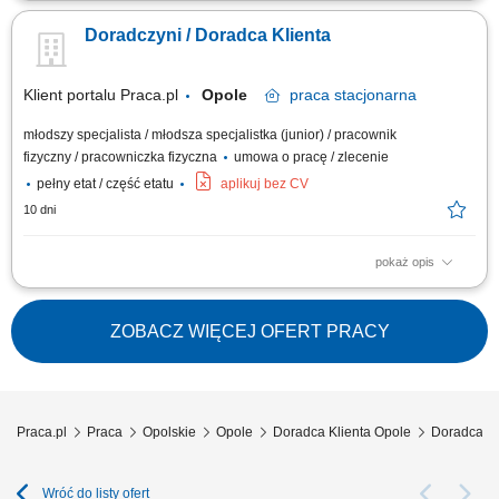
Doradczyni / Doradca Klienta
Klient portalu Praca.pl
Opole
praca
stacjonarna
młodszy specjalista / młodsza specjalistka (junior) / pracownik
fizyczny / pracowniczka fizyczna
umowa o pracę / zlecenie
pełny etat / część etatu
aplikuj bez CV
10 dni
pokaż opis
Praca dla osób z doświadczeniem lub bez.
ZOBACZ WIĘCEJ OFERT PRACY
Praca.pl
Praca
Opolskie
Opole
Doradca Klienta Opole
Doradca kli
Wróć do listy ofert