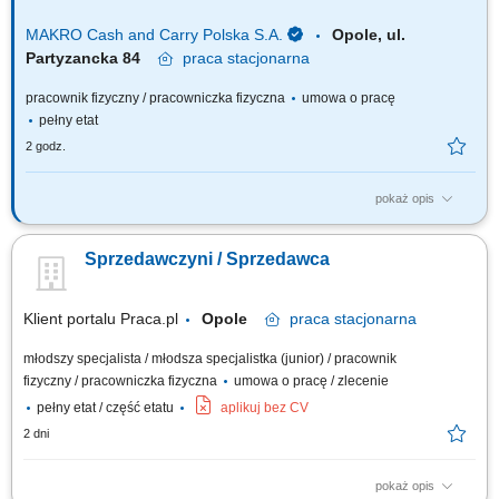
MAKRO Cash and Carry Polska S.A.
Opole, ul.
Partyzancka 84
praca
stacjonarna
pracownik fizyczny / pracowniczka fizyczna
umowa o pracę
pełny etat
2 godz.
pokaż opis
Do Twoich głównych zadań będzie należało: Profesjonalne doradztwo i
codzienna obsługa Klientów. Sprawne uzupełnianie towaru na półkach.
Sprzedawczyni / Sprzedawca
Dbanie o dostępność asortymentu na półkach oraz o dobre oznakowanie
cenowe i ekspozycję towarów. Sprawna i profesjonalna obsługa Klientów
w...
Klient portalu Praca.pl
Opole
praca
stacjonarna
młodszy specjalista / młodsza specjalistka (junior) / pracownik
fizyczny / pracowniczka fizyczna
umowa o pracę / zlecenie
pełny etat / część etatu
aplikuj bez CV
2 dni
pokaż opis