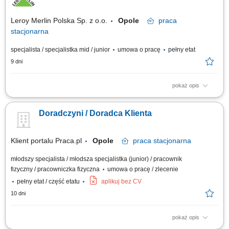
koordynowanie ich realizacji. Uzupełnianie produktów na półkach oraz
dbanie o atrakcyjny wygląd...
Leroy Merlin Polska Sp. z o.o.
Opole
praca
stacjonarna
specjalista / specjalistka mid / junior
umowa o pracę
pełny etat
9 dni
pokaż opis
Co będziesz robić? Twój start z Buddym: przez pierwsze 4 miesiące
będziesz pracować na dziale oraz zdobywać wiedzę sprzedażową przy
Doradczyni / Doradca Klienta
wsparciu opiekuna wdrożenia i zespołu, Aktywna sprzedaż i doradztwo:
będziesz sprzedawać i doradzać klientom w wyborze najlepszych
produktów i usług,...
Klient portalu Praca.pl
Opole
praca
stacjonarna
młodszy specjalista / młodsza specjalistka (junior) / pracownik
fizyczny / pracowniczka fizyczna
umowa o pracę / zlecenie
pełny etat / część etatu
aplikuj bez CV
10 dni
pokaż opis
Praca dla osób z doświadczeniem lub bez.