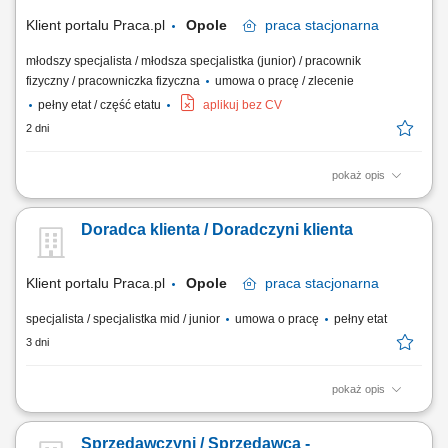
sprzedażowych i inicjatyw...
Klient portalu Praca.pl
Opole
praca
stacjonarna
młodszy specjalista / młodsza specjalistka (junior) / pracownik
fizyczny / pracowniczka fizyczna
umowa o pracę / zlecenie
pełny etat / część etatu
aplikuj bez CV
2 dni
pokaż opis
Obsługa klientów i doradztwo w zakresie produktów. Realizacja
sprzedaży i wsparcie w doborze asortymentu. Utrzymanie porządku i
Doradca klienta / Doradczyni klienta
ekspozycji towaru w salonie. Współpraca w zespole i aktywne
uczestnictwo w działaniach sprzedażowych. Podejmowanie decyzji
sprzedażowych i inicjatyw...
Klient portalu Praca.pl
Opole
praca
stacjonarna
specjalista / specjalistka mid / junior
umowa o pracę
pełny etat
3 dni
pokaż opis
Pomoc klientom w wyborze produktów oraz zapewnienie profesjonalnej
obsługi. Realizacja celów sprzedażowych poprzez aktywne doradztwo.
Sprzedawczyni / Sprzedawca -
Przygotowywanie zamówień i monitorowanie ich realizacji. Dbanie o