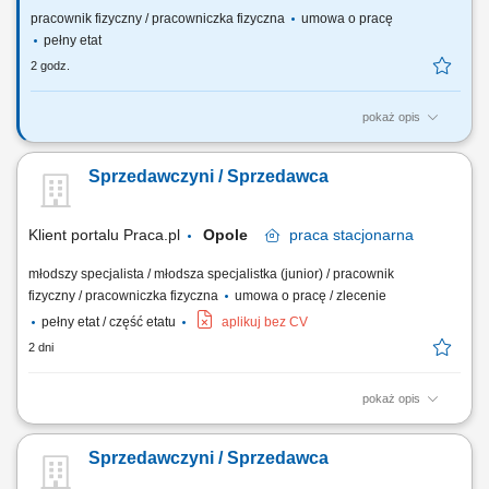
pracownik fizyczny / pracowniczka fizyczna
umowa o pracę
pełny etat
2 godz.
pokaż opis
Do Twoich głównych zadań będzie należało: Profesjonalne doradztwo i
codzienna obsługa Klientów. Sprawne uzupełnianie towaru na półkach.
Sprzedawczyni / Sprzedawca
Dbanie o dostępność asortymentu na półkach oraz o dobre
oznakowanie cenowe i ekspozycję towarów. Sprawna i profesjonalna
obsługa Klientów w...
Klient portalu Praca.pl
Opole
praca
stacjonarna
młodszy specjalista / młodsza specjalistka (junior) / pracownik
fizyczny / pracowniczka fizyczna
umowa o pracę / zlecenie
pełny etat / część etatu
aplikuj bez CV
2 dni
pokaż opis
Obsługa klientów i doradztwo w zakresie produktów. Realizacja
sprzedaży i wsparcie w doborze asortymentu. Utrzymanie porządku i
Sprzedawczyni / Sprzedawca
ekspozycji towaru w salonie. Współpraca w zespole i aktywne
uczestnictwo w działaniach sprzedażowych. Podejmowanie decyzji