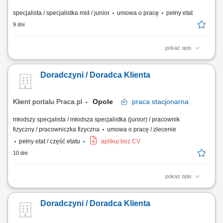
specjalista / specjalistka mid / junior
umowa o pracę
pełny etat
9 dni
pokaż opis
Co będziesz robić? Twój start z Buddym: przez pierwsze 4 miesiące
będziesz pracować na dziale oraz zdobywać wiedzę sprzedażową przy
Doradczyni / Doradca Klienta
wsparciu opiekuna wdrożenia i zespołu, Aktywna sprzedaż i doradztwo:
będziesz sprzedawać i doradzać klientom w wyborze najlepszych
produktów i usług,...
Klient portalu Praca.pl
Opole
praca
stacjonarna
młodszy specjalista / młodsza specjalistka (junior) / pracownik
fizyczny / pracowniczka fizyczna
umowa o pracę / zlecenie
pełny etat / część etatu
aplikuj bez CV
10 dni
pokaż opis
Praca dla osób z doświadczeniem lub bez.
Doradczyni / Doradca Klienta