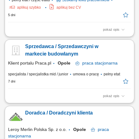
pełny etat / część etatu
Szukamy kilku pracowników
aplikuj szybko
aplikuj bez CV
5 dni
pokaż opis
Salon Monnari Praca od zaraz Praca dla osób z doświadczeniem i bez
doświadczenia
Sprzedawca / Sprzedawczyni w
markecie budowlanym
Klient portalu Praca.pl
Opole
praca
stacjonarna
specjalista / specjalistka mid / junior
umowa o pracę
pełny etat
7 dni
pokaż opis
Codzienny kontakt z klientami i wsparcie ich w podejmowaniu decyzji
zakupowych. Prezentowanie produktów, odpowiadanie na pytania oraz
Doradca / Doradczyni klienta
proponowanie najlepszych rozwiązań. Obsługa zamówień i
koordynowanie ich realizacji. Uzupełnianie produktów na półkach oraz
dbanie o atrakcyjny wygląd...
Leroy Merlin Polska Sp. z o.o.
Opole
praca
stacjonarna