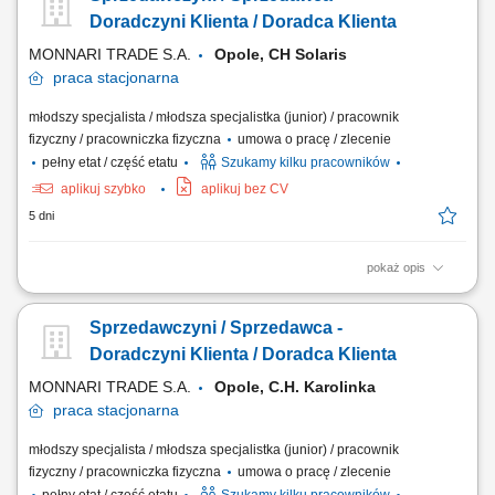
prawidłową prezentację produktów oraz dostępność asortymentu.
Doradczyni Klienta / Doradca Klienta
Współpraca z innymi...
MONNARI TRADE S.A.
Opole, CH Solaris
praca
stacjonarna
młodszy specjalista / młodsza specjalistka (junior) / pracownik
fizyczny / pracowniczka fizyczna
umowa o pracę / zlecenie
pełny etat / część etatu
Szukamy kilku pracowników
aplikuj szybko
aplikuj bez CV
5 dni
pokaż opis
Salon Monnari Praca od zaraz Praca dla osób z doświadczeniem i bez
doświadczenia
Sprzedawczyni / Sprzedawca -
Doradczyni Klienta / Doradca Klienta
MONNARI TRADE S.A.
Opole, C.H. Karolinka
praca
stacjonarna
młodszy specjalista / młodsza specjalistka (junior) / pracownik
fizyczny / pracowniczka fizyczna
umowa o pracę / zlecenie