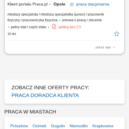
Klient portalu Praca.pl
Opole
praca
stacjonarna
młodszy specjalista / młodsza specjalistka (junior) / pracownik
fizyczny / pracowniczka fizyczna
umowa o pracę / zlecenie
pełny etat / część etatu
aplikuj bez CV
10 dni
pokaż opis
Praca dla osób z doświadczeniem lub bez.
ZOBACZ INNE OFERTY PRACY:
PRACA DORADCA KLIENTA
PRACA W MIASTACH
Prószków
Ozimek
Gogolin
Niemodlin
Krapkowice