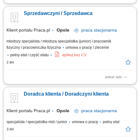
Obsługa klientów i doradztwo w zakresie produktów. Realizacja
sprzedaży i wsparcie w doborze asortymentu. Utrzymanie porządku i
Sprzedawczyni / Sprzedawca
ekspozycji towaru w salonie. Współpraca w zespole i aktywne
uczestnictwo w działaniach sprzedażowych. Podejmowanie decyzji
sprzedażowych i inicjatyw...
Klient portalu Praca.pl
Opole
praca
stacjonarna
młodszy specjalista / młodsza specjalistka (junior) / pracownik
fizyczny / pracowniczka fizyczna
umowa o pracę / zlecenie
pełny etat / część etatu
aplikuj bez CV
2 dni
pokaż opis
Obsługa klientów i doradztwo w zakresie produktów. Realizacja
sprzedaży i wsparcie w doborze asortymentu. Utrzymanie porządku i
Doradca klienta / Doradczyni klienta
ekspozycji towaru w salonie. Współpraca w zespole i aktywne
uczestnictwo w działaniach sprzedażowych. Podejmowanie decyzji
sprzedażowych i inicjatyw...
Klient portalu Praca.pl
Opole
praca
stacjonarna
specjalista / specjalistka mid / junior
umowa o pracę
pełny etat
3 dni