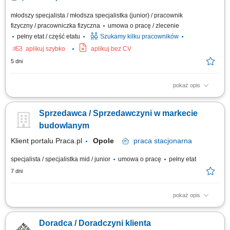
młodszy specjalista / młodsza specjalistka (junior) / pracownik
fizyczny / pracowniczka fizyczna
umowa o pracę / zlecenie
pełny etat / część etatu
Szukamy kilku pracowników
aplikuj szybko
aplikuj bez CV
5 dni
pokaż opis
Salon Monnari Praca od zaraz Praca dla osób z doświadczeniem i bez
doświadczenia
Sprzedawca / Sprzedawczyni w markecie
budowlanym
Klient portalu Praca.pl
Opole
praca
stacjonarna
specjalista / specjalistka mid / junior
umowa o pracę
pełny etat
7 dni
pokaż opis
Codzienny kontakt z klientami i wsparcie ich w podejmowaniu decyzji
zakupowych. Prezentowanie produktów, odpowiadanie na pytania oraz
Doradca / Doradczyni klienta
proponowanie najlepszych rozwiązań. Obsługa zamówień i