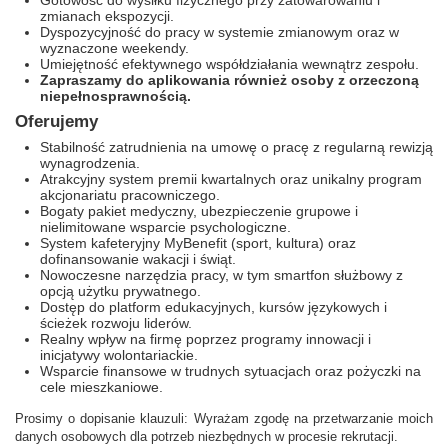
Gotowość do wysiłku fizycznego przy zatowarowaniu i
zmianach ekspozycji.
Dyspozycyjność do pracy w systemie zmianowym oraz w
wyznaczone weekendy.
Umiejętność efektywnego współdziałania wewnątrz zespołu.
Zapraszamy do aplikowania również osoby z orzeczoną
niepełnosprawnością.
Oferujemy
Stabilność zatrudnienia na umowę o pracę z regularną rewizją
wynagrodzenia.
Atrakcyjny system premii kwartalnych oraz unikalny program
akcjonariatu pracowniczego.
Bogaty pakiet medyczny, ubezpieczenie grupowe i
nielimitowane wsparcie psychologiczne.
System kafeteryjny MyBenefit (sport, kultura) oraz
dofinansowanie wakacji i świąt.
Nowoczesne narzędzia pracy, w tym smartfon służbowy z
opcją użytku prywatnego.
Dostęp do platform edukacyjnych, kursów językowych i
ścieżek rozwoju liderów.
Realny wpływ na firmę poprzez programy innowacji i
inicjatywy wolontariackie.
Wsparcie finansowe w trudnych sytuacjach oraz pożyczki na
cele mieszkaniowe.
Prosimy o dopisanie klauzuli: Wyrażam zgodę na przetwarzanie moich
danych osobowych dla potrzeb niezbędnych w procesie rekrutacji.