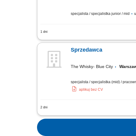
specjalista / specjalistka junior / mid
u
1 dni
Zakres obowiązków: Profesjonalna obsł
Obsługa kasy i systemu sprzedażowego
Sprzedawca
The Whisky- Blue City
Warszaw
specjalista / specjalistka (mid) / praco
aplikuj bez CV
2 dni
Zakres obowiązków: Obsługa kasy fiska
ekspozycja, dbałość o porządek w sklep