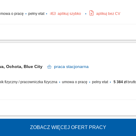
mowa o pracę
pełny etat
aplikuj szybko
aplikuj bez CV
uga klientów zgodnie z obowiązującymi standardami; Dbanie o estetykę salonu o
; Przygotowywanie raportów sprzedażowych; Przyjmowanie dostaw oraz uzupełnian
a, Ochota, Blue City
praca
stacjonarna
wnik fizyczny / pracowniczka fizyczna
umowa o pracę
pełny etat
5 384 zł
brutt
lnej. Obsługa klientów na sali sprzedaży oraz stanowiska kasowego. Praca z aso
ie). Kontrola jakości produktów. Przyjmowanie dostaw. Obsługa social mediów.
ZOBACZ WIĘCEJ OFERT PRACY