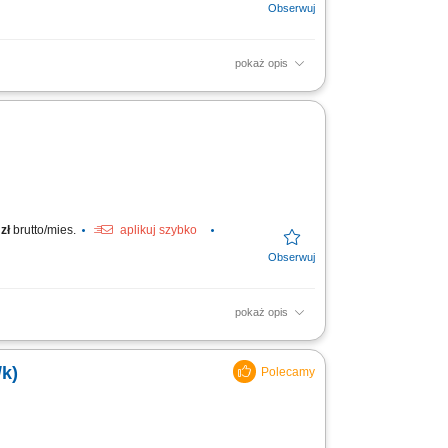
pokaż opis
acja terminów przydatności produktów;
zł
brutto/mies.
aplikuj szybko
pokaż opis
 transakcji. Dbanie o właściwą ekspozycję
k)