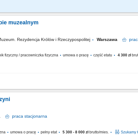
ym: przez pierwsze 4 miesiące będziesz pracować na dziale oraz zdobywać wiedzę
 i doradztwo: będziesz sprzedawać i doradzać klientom w wyborze najlepszych prod
epie muzealnym
uzeum. Rezydencja Królów i Rzeczypospolitej
Warszawa
prac
wnik fizyczny / pracowniczka fizyczna
umowa o pracę
część etatu
4 300 zł
brut
edzin w Zamku – oferujemy starannie wyselekcjonowane pamiątki, książki i unikat
tóra z pasją pomoże naszym gościom zabrać cząstkę muzeum do domu. Twój zakres
zyni
wa
praca
stacjonarna
czna
umowa o pracę
pełny etat
5 300 - 8 000 zł
brutto/mies.
Szukamy 