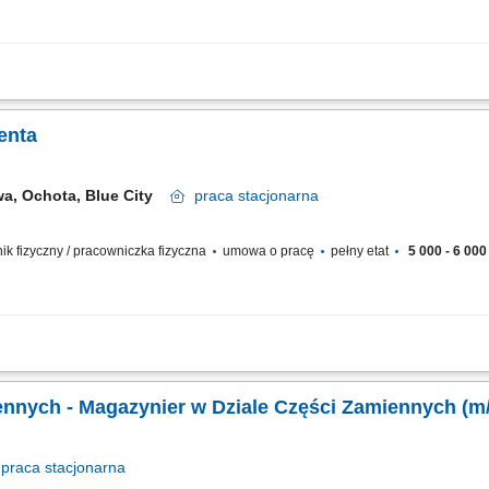
iskalnej; Wykładanie asortymentu oraz dbanie o estetyczny wygląd półek; Weryfik
pu;
enta
a, Ochota, Blue City
praca
stacjonarna
wnik fizyczny / pracowniczka fizyczna
umowa o pracę
pełny etat
5 000 - 6 000 
ga klientów oraz doradztwo podczas zakupów. Obsługa kasy fiskalnej i realizacja
kładanie towaru oraz utrzymywanie porządku w sklepie. Kontrola jakości i stanu...
nnych - Magazynier w Dziale Części Zamiennych (m/
praca
stacjonarna