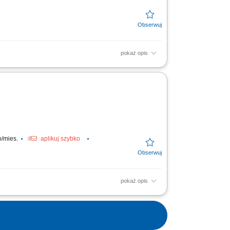
pokaż opis
raz prawidłową ekspozycję produktów;
ie towaru na sali sprzedaży;
o/mies.
aplikuj szybko
pokaż opis
rtymentem (wykładanie towaru, prawidłowa