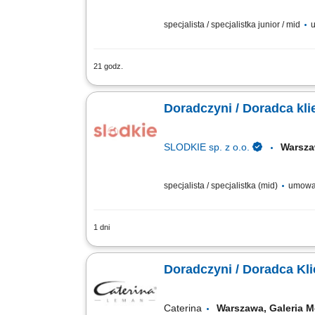
specjalista / specjalistka junior / mid
u
21 godz.
Twoje zadania profesjonalna obsługa kl
nowych; obsługa wydawania części zami
Doradczyni / Doradca kl
SLODKIE sp. z o.o.
Warsza
specjalista / specjalistka (mid)
umowa 
1 dni
Jak wygląda Twój dzień? Prowadzenie 
inicjowanie kontaktu z potencjalnymi 
Doradczyni / Doradca Kl
Caterina
Warszawa, Galeri