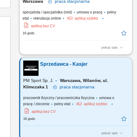
Warszawa
praca
stacjonarna
specjalista / specjalistka (mid)
umowa o pracę
pełny
etat
rekrutacja online
aplikuj szybko
aplikuj bez CV
16 godz.
pokaż opis
Zakres obowiązków: obsługa klientów zainteresowanych
wynajmem i zakupem kamperów, wydawanie oraz
Sprzedawca - Kasjer
przyjmowanie pojazdów zgodnie z obowiązującymi
procedurami, prowadzenie prezentacji pojazdów i omawianie
ich funkcjonalności, identyfikowanie potrzeb klientów i
PM Sport Sp. J.
Warszawa, Wilanów, ul.
proponowanie odpowiednich...
Klimczaka 1
praca
stacjonarna
pracownik fizyczny / pracowniczka fizyczna
umowa o
pracę / zlecenie
pełny etat
aplikuj szybko
aplikuj bez CV
16 godz.
pokaż opis