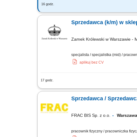
16 godz.
Co będziesz robić? Twój start z Budd
wdrożenia i zespołu, Aktywna sprzedaż
Sprzedawca (k/m) w skl
Zamek Królewski w Warszawie - M
specjalista / specjalistka (mid) / praco
aplikuj bez CV
17 godz.
Nasz sklep muzealny jest częścią odwi
naszych ekspozycji. Szukamy osoby, k
Sprzedawca / Sprzedawc
FRAC BIS Sp. z o.o.
Warsza
pracownik fizyczny / pracowniczka fizy