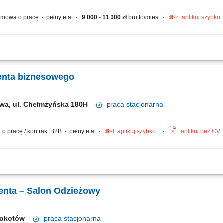
mowa o pracę
pełny etat
9 000 - 11 000 zł
brutto/mies.
aplikuj szybko
ientów, doradztwo w zakresie części zamiennych i akcesoriów; opieka nad stałymi
ennych na zlecenia serwisowe; prace w magazynie; realizacja przyjęcia towaru do
ienta biznesowego
wa, ul. Chełmżyńska 180H
praca
stacjonarna
o pracę / kontrakt B2B
pełny etat
aplikuj szybko
aplikuj bez CV
rozmów handlowych telefonicznie, mailowo; Przygotowywanie ofert; Wyszukiwani
partnerami; Profesjonalne doradztwo w wyborze odpowiednich produktów; Negocjow
ienta – Salon Odzieżowy
a Mokotów
praca
stacjonarna