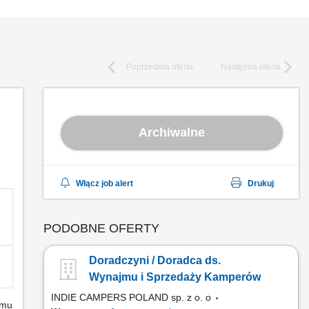
Poprzednia
oferta
Następna
oferta
Archiwalne
Włącz job alert
Drukuj
PODOBNE OFERTY
Doradczyni / Doradca ds.
Wynajmu i Sprzedaży Kamperów
INDIE CAMPERS POLAND sp. z o. o
emu