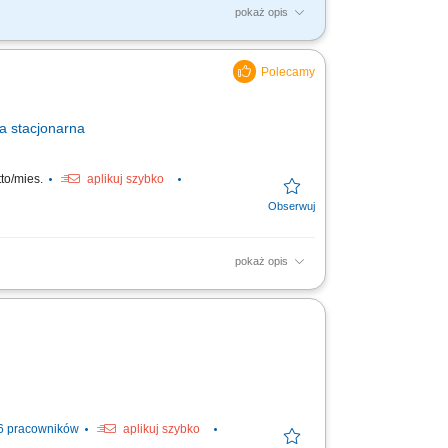
pokaż opis
 sprzedażową przy wsparciu opiekuna
uktów i usług,...
a
stacjonarna
to/mies.
aplikuj szybko
pokaż opis
owe produkty związane z tematyką
 obowiązków:...
6 pracowników
aplikuj szybko