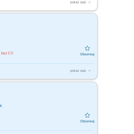
pokaż opis
 pojazdów zgodnie z obowiązującymi
ponowanie odpowiednich...
j bez CV
pokaż opis
 wizerunek sklepu; bieżące uzupełnianie
a