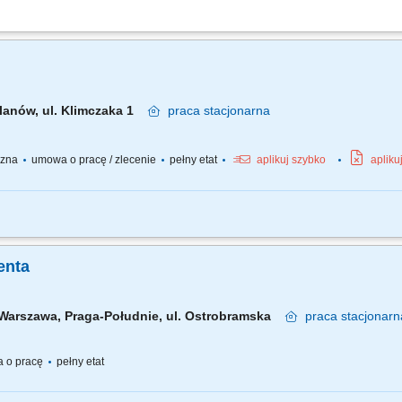
 zainteresowanych wynajmem i zakupem kamperów, wydawanie oraz przyjmowanie
ojazdów i omawianie ich funkcjonalności, identyfikowanie potrzeb klientów i pro
lanów, ul. Klimczaka 1
praca
stacjonarna
yczna
umowa o pracę / zlecenie
pełny etat
aplikuj szybko
apliku
bsługa klienta; obsługa kasy fiskalnej; dbałość o ekspozycje asortymentu i dobry
enta
Warszawa, Praga-Południe, ul. Ostrobramska
praca
stacjonarn
 o pracę
pełny etat