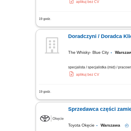
aplikuj bez CV
19 godz.
Prowadzenie sprzedaży i obsługa kasy f
Utrzymywanie porządku na terenie skle
Doradczyni / Doradca Kli
The Whisky- Blue City
Warszaw
specjalista / specjalistka (mid) / praco
aplikuj bez CV
19 godz.
Zakres obowiązków: Profesjonalna obsłu
produktów i estetykę sali sprzedaży. Wy
Sprzedawca części zamie
Toyota Okęcie
Warszawa