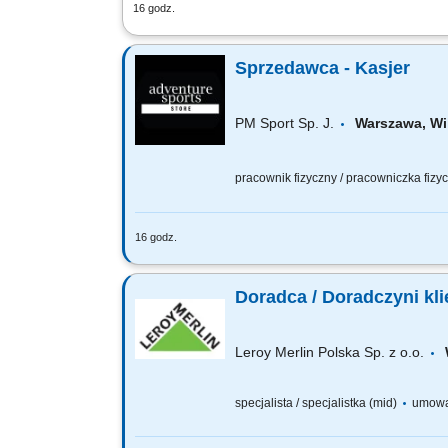
16 godz.
Zakres obowiązków: obsługa klientów
procedurami, prowadzenie prezentacji p
Sprzedawca - Kasjer
PM Sport Sp. J.
Warszawa, Wi
pracownik fizyczny / pracowniczka fiz
16 godz.
Twój zakres obowiązków profesjonalna o
asortymentu sprzedawanego towaru;
Doradca / Doradczyni kli
Leroy Merlin Polska Sp. z o.o.
specjalista / specjalistka (mid)
umowa