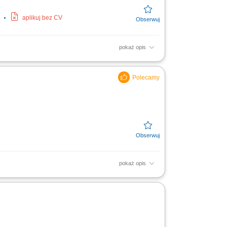
aplikuj bez CV
pokaż opis
 klientami i aktywne pozyskiwanie
 magazynu; realizacja...
pokaż opis
e nowych szans sprzedażowych oraz
anie warunków współpracy i...