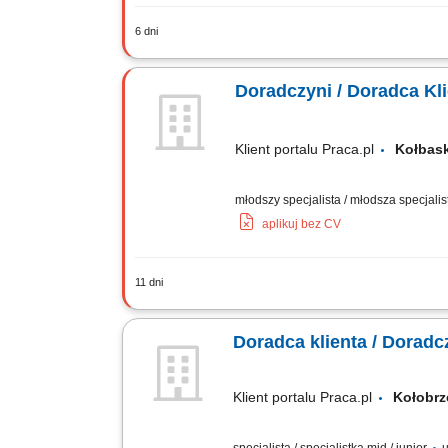
6 dni
Salon Monnari Praca od zaraz Praca d
Doradczyni / Doradca Kl
Klient portalu Praca.pl
Kołba
młodszy specjalista / młodsza specjalis
aplikuj bez CV
11 dni
Praca dla osób z doświadczeniem lub 
Doradca klienta / Doradcz
Klient portalu Praca.pl
Kołob