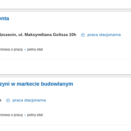
m: przez pierwsze 4 miesiące będziesz pracować na dziale oraz zdobywać wiedzę
i doradztwo: będziesz sprzedawać i doradzać klientom w wyborze najlepszych produ
enta
Szczecin, ul. Maksymiliana Golisza 10h
praca
stacjonarna
mowa o pracę
pełny etat
m: przez pierwsze 4 miesiące będziesz pracować na dziale oraz zdobywać wiedzę
i doradztwo: będziesz sprzedawać i doradzać klientom w wyborze najlepszych produ
zyni w markecie budowlanym
cin
praca
stacjonarna
mowa o pracę
pełny etat