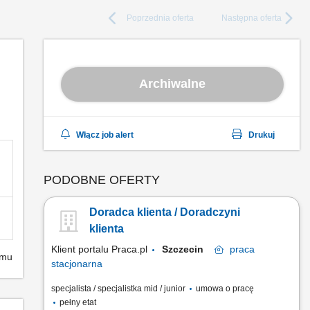
Poprzednia
oferta
Następna
oferta
Archiwalne
Włącz job alert
Drukuj
PODOBNE OFERTY
Doradca klienta / Doradczyni
klienta
Klient portalu Praca.pl
Szczecin
praca
emu
stacjonarna
specjalista / specjalistka mid / junior
umowa o pracę
pełny etat