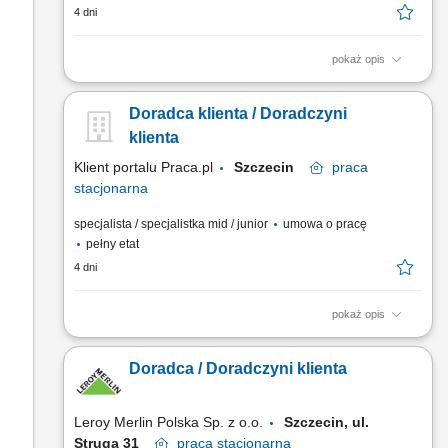
4 dni
pokaż opis
Pomoc klientom w wyborze produktów oraz zapewnienie
profesjonalnej obsługi. Realizacja celów sprzedażowych
Doradca klienta / Doradczyni
poprzez aktywne doradztwo. Przygotowywanie zamówień i
monitorowanie ich realizacji. Dbanie o prawidłową prezentację
klienta
produktów oraz dostępność asortymentu. Współpraca z
Klient portalu Praca.pl
Szczecin
praca
innymi...
stacjonarna
specjalista / specjalistka mid / junior
umowa o pracę
pełny etat
4 dni
pokaż opis
Pomoc klientom w wyborze produktów oraz zapewnienie
profesjonalnej obsługi. Realizacja celów sprzedażowych
Doradca / Doradczyni klienta
poprzez aktywne doradztwo. Przygotowywanie zamówień i
monitorowanie ich realizacji. Dbanie o prawidłową prezentację
produktów oraz dostępność asortymentu. Współpraca z
Leroy Merlin Polska Sp. z o.o.
Szczecin, ul.
innymi...
Struga 31
praca
stacjonarna