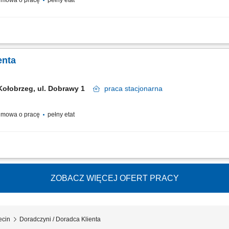
mowa o pracę
pełny etat
raz zapewnienie profesjonalnej obsługi. Realizacja celów sprzedażowych poprz
i. Dbanie o prawidłową prezentację produktów oraz dostępność asortymentu. Współ
enta
Kołobrzeg, ul. Dobrawy 1
praca
stacjonarna
mowa o pracę
pełny etat
m: przez pierwsze 4 miesiące będziesz pracować na dziale oraz zdobywać wiedzę
i doradztwo: będziesz sprzedawać i doradzać klientom w wyborze najlepszych produ
ZOBACZ WIĘCEJ OFERT PRACY
ecin
Doradczyni / Doradca Klienta