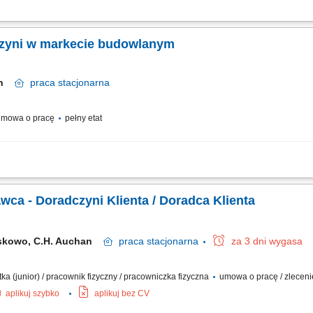
cie ich w podejmowaniu decyzji zakupowych. Prezentowanie produktów, odpowiada
ń i koordynowanie ich realizacji. Uzupełnianie produktów na półkach oraz dbanie
zyni w markecie budowlanym
cin
praca
stacjonarna
mowa o pracę
pełny etat
cie ich w podejmowaniu decyzji zakupowych. Prezentowanie produktów, odpowiada
ń i koordynowanie ich realizacji. Uzupełnianie produktów na półkach oraz dbanie
Sprzedawczyni / Sprzedawca - Doradczyni Klienta / Doradca Klienta
skowo, C.H. Auchan
praca
stacjonarna
za 3 dni wygasa
tka (junior) / pracownik fizyczny / pracowniczka fizyczna
umowa o pracę / zlecen
aplikuj szybko
aplikuj bez CV