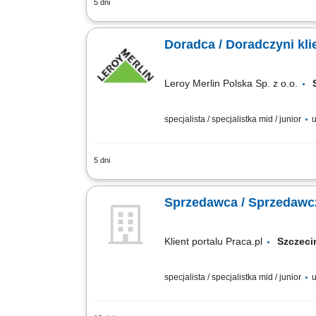
5 dni
Co będziesz robić? Twój start z Buddy
wdrożenia i zespołu, Aktywna sprzedaż 
Doradca / Doradczyni kli
Leroy Merlin Polska Sp. z o.o.
specjalista / specjalistka mid / junior
u
5 dni
Co będziesz robić? Twój start z Buddy
wdrożenia i zespołu, Aktywna sprzedaż 
Sprzedawca / Sprzedawc
Klient portalu Praca.pl
Szcze
specjalista / specjalistka mid / junior
u