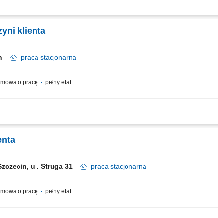
raz zapewnienie profesjonalnej obsługi. Realizacja celów sprzedażowych poprz
i. Dbanie o prawidłową prezentację produktów oraz dostępność asortymentu. Współ
yni klienta
cin
praca
stacjonarna
mowa o pracę
pełny etat
raz zapewnienie profesjonalnej obsługi. Realizacja celów sprzedażowych poprz
i. Dbanie o prawidłową prezentację produktów oraz dostępność asortymentu. Współ
enta
Szczecin, ul. Struga 31
praca
stacjonarna
mowa o pracę
pełny etat