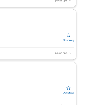
pokaż opis
ez aktywne doradztwo. Przygotowywanie
praca z innymi...
pokaż opis
ez aktywne doradztwo. Przygotowywanie
praca z innymi...