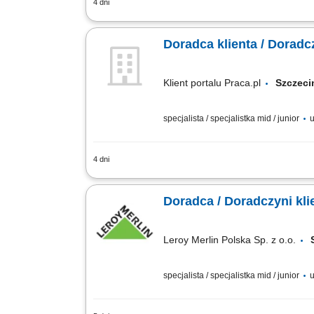
4 dni
Pomoc klientom w wyborze produktów o
zamówień i monitorowanie ich realizacj
Doradca klienta / Doradcz
Klient portalu Praca.pl
Szcze
specjalista / specjalistka mid / junior
u
4 dni
Pomoc klientom w wyborze produktów o
zamówień i monitorowanie ich realizacj
Doradca / Doradczyni kli
Leroy Merlin Polska Sp. z o.o.
specjalista / specjalistka mid / junior
u