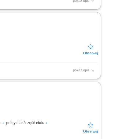
pokaż opis
nie na pytania oraz proponowanie
 o atrakcyjny wygląd...
pokaż opis
nie na pytania oraz proponowanie
 o atrakcyjny wygląd...
ie
pełny etat / część etatu