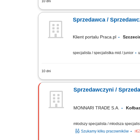
10 dni
Codzienny kontakt z klientami i wspar
najlepszych rozwiązań. Obsługa zamówie
Sprzedawca / Sprzedawc
Klient portalu Praca.pl
Szcze
specjalista / specjalistka mid / junior
u
10 dni
Codzienny kontakt z klientami i wspar
najlepszych rozwiązań. Obsługa zamówie
MONNARI TRADE S.A.
Kołba
młodszy specjalista / młodsza specjalis
Szukamy kilku pracowników