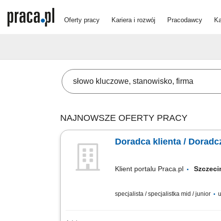
Oferty pracy
Kariera i rozwój
Pracodawcy
Ka
NAJNOWSZE OFERTY PRACY
Doradca klienta / Doradcz
Klient portalu Praca.pl
Szcze
specjalista / specjalistka mid / junior
u