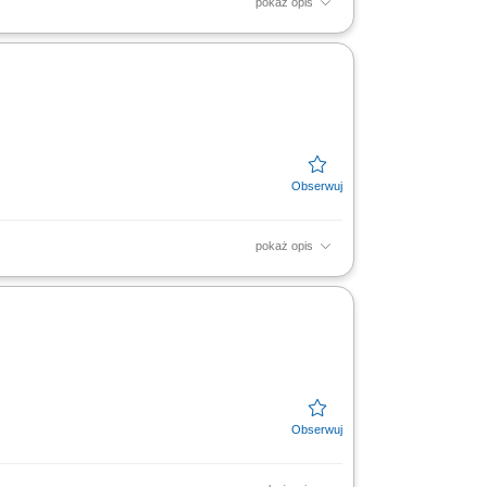
pokaż opis
 sprzedażową przy wsparciu opiekuna
któw i usług,...
pokaż opis
 sprzedażową przy wsparciu opiekuna
któw i usług,...