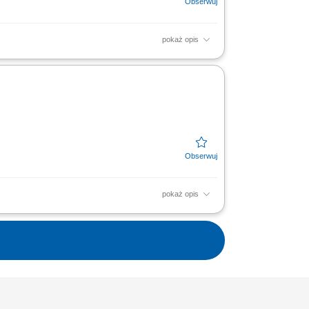
pokaż opis
ez aktywne doradztwo. Przygotowywanie
praca z innymi...
pokaż opis
 sprzedażową przy wsparciu opiekuna
któw i usług,...