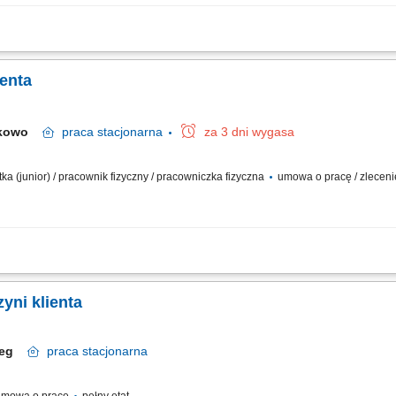
la osób z doświadczeniem i bez doświadczenia
ienta
skowo
praca
stacjonarna
za 3 dni wygasa
tka (junior) / pracownik fizyczny / pracowniczka fizyczna
umowa o pracę / zlecen
bez.
yni klienta
rzeg
praca
stacjonarna