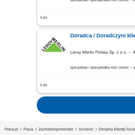
specjalista / specjalistka mid / junior
u
4 dni
Pomoc klientom w wyborze produktów o
zamówień i monitorowanie ich realizacj
Doradca / Doradczyni kli
Leroy Merlin Polska Sp. z o.o.
specjalista / specjalistka mid / junior
u
5 dni
Co będziesz robić? Twój start z Buddy
wdrożenia i zespołu, Aktywna sprzedaż 
Praca.pl
Praca
Zachodniopomorskie
Szczecin
Doradca Klienta Szcz